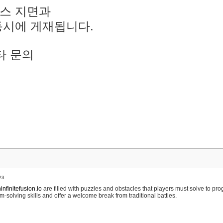
스 지면과
동시에 게재됩니다.
타 문의
23
nfinitefusion.io
are filled with puzzles and obstacles that players must solve to pr
m-solving skills and offer a welcome break from traditional battles.