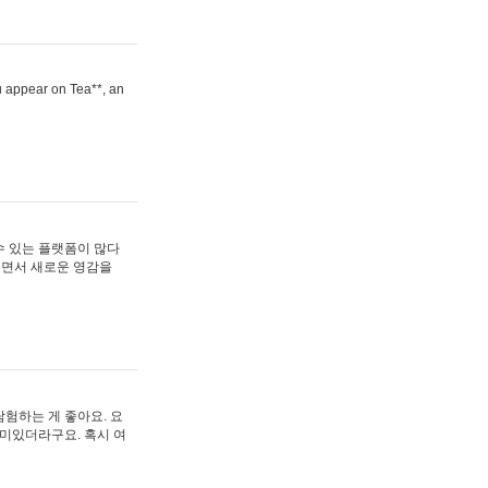
ou appear on Tea**, an
수 있는 플랫폼이 많다
보면서 새로운 영감을
험하는 게 좋아요. 요
재미있더라구요. 혹시 여