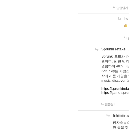
답글달기
he
Sprunki retake 
Sprunki 모드와
견하며, 단 한 번의
결합하여 40개 이
Scrunkly는 
작과 리듬 게임을 좋아하
music, discover fa
https://sprunkiret
https://game-spru
답글달기
lshimin
26
카자흐뉴스
면 좋을 것