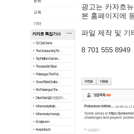
문화
광고는 카자흐뉴
교육
본 홈페이지에 
기타
파일 제작 및 기
카자흐 특집기사
more
51 Club Game
8 701 555 8949
The Unassuming Thr…
Top Platform Games…
The speed in Slope
Pokerogue: The Pok…
Snow Rider: Endles…
Re: Pokerogue: The…
댓글목록
949
Drive Mad: 물리 엔진이 …
When every fractio…
Pokemon Infinit…
24-08-14 17:
Some areas in
https://pokemoni
When every move ge…
challenges test players' proble
Empty room
Keep in touch
답글달기