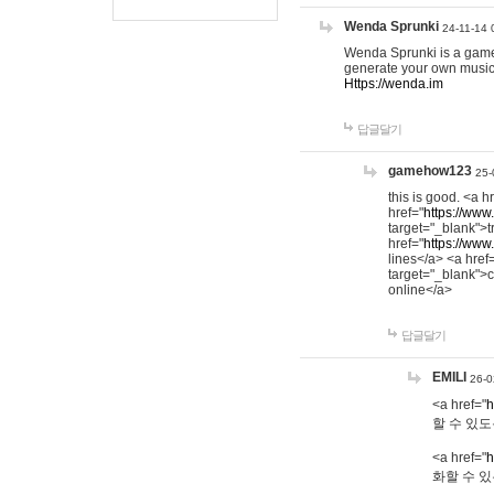
Wenda Sprunki
24-11-14 
Wenda Sprunki is a game t
generate your own music
Https://wenda.im
답글달기
gamehow123
25-
this is good. <a h
href="
https://www
target="_blank">t
href="
https://www
lines</a> <a href
target="_blank">c
online</a>
답글달기
EMILI
26-0
<a href="
h
할 수 있도
<a href="
h
화할 수 