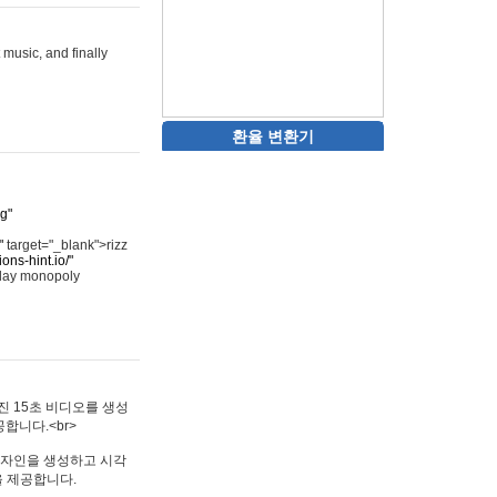
 music, and finally
환율 변환기
rg"
"
target="_blank">rizz
ons-hint.io/"
play monopoly
멋진 15초 비디오를 생성
합니다.<br>
타투 디자인을 생성하고 시각
을 제공합니다.