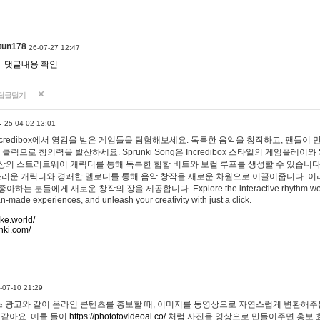
tun178
26-07-27 12:47
댓글내용 확인
답글달기
…
25-04-02 13:01
 Incredibox에서 영감을 받은 게임들을 탐험해보세요. 독특한 음악을 창작하고, 팬들이
 클릭으로 창의력을 발산하세요. Sprunki Song은 Incredibox 스타일의 게임플레이와 
상의 스트리트웨어 캐릭터를 통해 독특한 힙합 비트와 보컬 루프를 생성할 수 있습니다. 또한
사랑스러운 캐릭터와 경쾌한 멜로디를 통해 음악 창작을 새로운 차원으로 이끌어줍니다. 이
는 분들에게 새로운 창작의 장을 제공합니다. Explore the interactive rhythm world 
n-made experiences, and unleash your creativity with just a click.
ake.world/
nki.com/
-07-10 21:29
 광고와 같이 온라인 콘텐츠를 홍보할 때, 이미지를 동영상으로 자연스럽게 변환해주는
 같아요. 예를 들어
https://phototovideoai.co/
처럼 사진을 영상으로 만들어주면 홍보 효