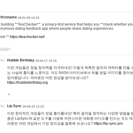
efirstname
26-01-09 14:19
m building **TeaChecker**: a privacy-first service that helps you **check whether y
onymous dating feedback app where people share dating experiences.
Link:**
https://teachecker.net/
답글달기
Hubble Birthday
26-04-17 15:15
이런 게임들은 정말 창의력을 자극하네요! 이렇게 독특한 음악과 캐릭터를 만들 
는 사실에 흥미를 느꼈어요. 저도 NASA 아카이브에서 허블 생일 이미지를 찾아
얻어봤답니다. 여러분은 어떤 영감을 받아보셨나요?
https://hubblebirthday.org
Lip Sync
26-06-23 12:23
이런 창의적인 게임들이 정말 흥미롭네요! 특히 음악을 창작하는 다양한 방법을 탐
즘은 LipSync AI 같은 도구를 사용해 자연스러운 대화형 비디오를 만드는 것도 
러분은 어떤 게임에서 가장 창의성을 발휘해 보셨나요?
https://lip-sync.pro