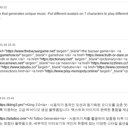
00:12
hat generates unique music. Put different avatars on 7 characters to play different
.
01-16 22:31
ref="
https://www.thebazaargame.net"
target="_blank">the bazaar game</a> <a
.gamehow.io/"
target="_blank"> gamehow </a> <a href="
https://www.truth-or-dare.o
ruth or dare </a> <a href="
https://pictionary.net/"
target="_blank">pictionary</a> <a
.evcarnews.net/"
target="_blank">ev car news</a> <a href="
https://www.rizzlines.cc/
="
https://www.labubu.cc/"
target="_blank">labubu</a> <a href="
https://www.connecti
onnections hint</a> <a href="
https://www.play-monopoly.online/"
target="_blank">
2-01 15:41
ttps://kling3.pro"
>Kling 3.0</a> - 사용자가 동적인 모션과 동기화된 오디오를 갖춘 
록 지원하는 고급 AI 비디오 생성 플랫폼입니다. 텍스트와 이미지의 완벽한 통합을 제공
ttps://aitattoo.one"
>AI Tattoo Generator</a> - 사용자가 AI를 활용하여 맞춤형 
있는 최첨단 플랫폼으로, 세부적인 미리보기와 개인의 취향에 맞는 다양한 스타일 옵션