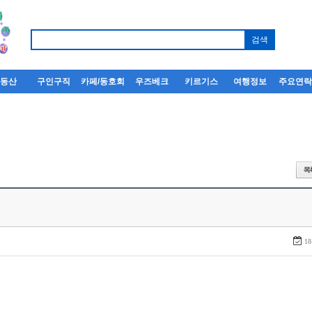
부동산
구인구직
카페/동호회
우즈베크
키르기스
여행정보
주요연
18