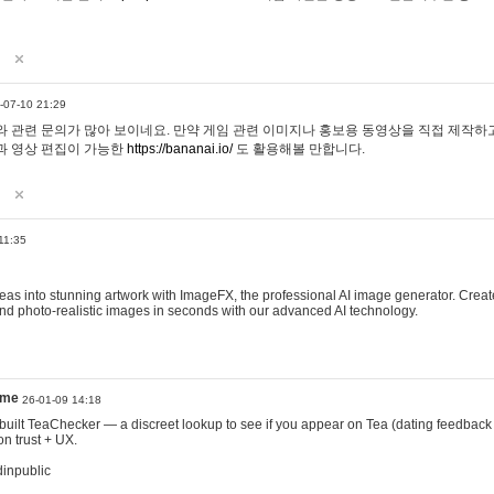
-07-10 21:29
 관련 문의가 많아 보이네요. 만약 게임 관련 이미지나 홍보용 동영상을 직접 제작하고 
과 영상 편집이 가능한
https://bananai.io/
도 활용해볼 만합니다.
11:35
eas into stunning artwork with ImageFX, the professional AI image generator. Create
, and photo-realistic images in seconds with our advanced AI technology.
ame
26-01-09 14:18
 I built TeaChecker — a discreet lookup to see if you appear on Tea (dating feedback
n trust + UX.
dinpublic