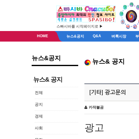
스빠시바를 시작페이지로 ▶
HOME
Q&A
뉴스&공지
벼룩시장
뉴스&공지
뉴스& 공지
뉴스& 공지
[기타] 광고문의
전체
공지
카작불곰
경제
광고
사회