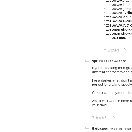
https://www.play-
https://www.theb
https://www.game
https://www.rizzli
https://www.labub
https://www.evcar
https://www.truth
https://gamehow.
https://gamehow.
https://connections
답글달기
sprunki
24-12-04 15:52
If you’re looking for a g
different characters and 
For a darker twist, don’t
perfect for crafting spoo
Curious about your onlin
And if you want to have a
your day!
답글달기
thebazaar
25-01-10 01:59