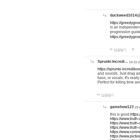
duckweed1014
https://greedygro
is an independent
progression guid
https://greedygr
답글달기
Sprunki Incredi…
24-11-
https://sprunki-incredibo
and sounds. Just drag an
bass, or vocals. It's rea
Perfect for killing time an
답글달기
gamehow123
25-
this is good.
https
https://www.truth-
https://www.truth-
https://www.truth
https://www.connec
https://www.pictio