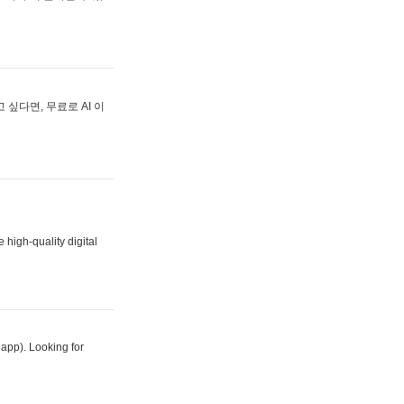
싶다면, 무료로 AI 이
 high-quality digital
 app). Looking for