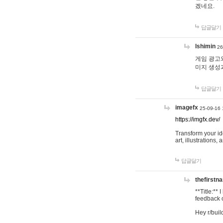
겠네요.
답글달기
lshimin
26
게임 광고와
미지 생성
답글달기
imagefx
25-09-16 
https://imgfx.dev/
Transform your id
art, illustrations
답글달기
thefirstn
**Title:**
feedback o
Hey r/buil