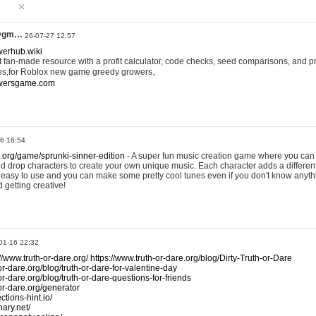
@gm…
26-07-27 12:57
werhub.wiki
 fan-made resource with a profit calculator, code checks, seed comparisons, and pr
es,for Roblox new game greedy growers。
owersgame.com
26 16:54
x.org/game/sprunki-sinner-edition
- A super fun music creation game where you can 
d drop characters to create your own unique music. Each character adds a differen
lly easy to use and you can make some pretty cool tunes even if you don't know anyt
d getting creative!
01-16 22:32
://www.truth-or-dare.org/
https://www.truth-or-dare.org/blog/Dirty-Truth-or-Dare
or-dare.org/blog/truth-or-dare-for-valentine-day
or-dare.org/blog/truth-or-dare-questions-for-friends
-or-dare.org/generator
tions-hint.io/
nary.net/