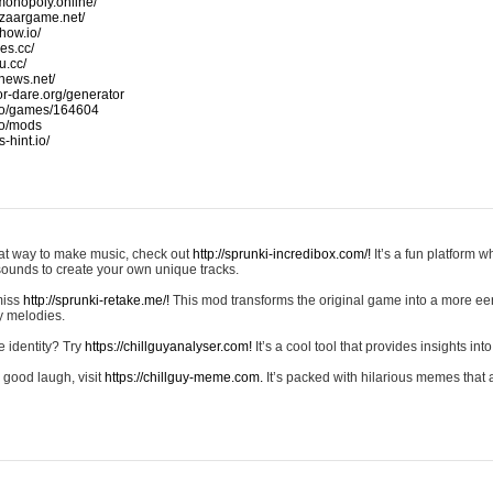
monopoly.online/
azaargame.net/
how.io/
nes.cc/
u.cc/
news.net/
-or-dare.org/generator
io/games/164604
io/mods
-hint.io/
reat way to make music, check out
http://sprunki-incredibox.com/!
It’s a fun platform 
sounds to create your own unique tracks.
 miss
http://sprunki-retake.me/!
This mod transforms the original game into a more ee
ky melodies.
e identity? Try
https://chillguyanalyser.com!
It’s a cool tool that provides insights into 
 good laugh, visit
https://chillguy-meme.com.
It’s packed with hilarious memes that 