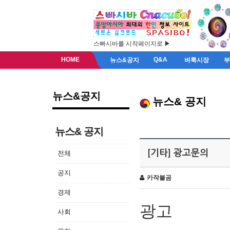
스빠시바를 시작페이지로 ▶
HOME
Q&A
뉴스&공지
벼룩시장
뉴스&공지
뉴스& 공지
뉴스& 공지
[기타] 광고문의
전체
공지
카작불곰
경제
광고
사회