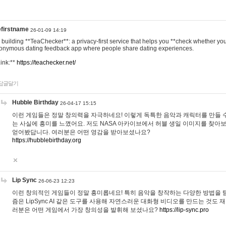
efirstname
26-01-09 14:19
m building **TeaChecker**: a privacy-first service that helps you **check whether y
onymous dating feedback app where people share dating experiences.
Link:**
https://teachecker.net/
답글달기
Hubble Birthday
26-04-17 15:15
이런 게임들은 정말 창의력을 자극하네요! 이렇게 독특한 음악과 캐릭터를 만들 
는 사실에 흥미를 느꼈어요. 저도 NASA 아카이브에서 허블 생일 이미지를 찾아
얻어봤답니다. 여러분은 어떤 영감을 받아보셨나요?
https://hubblebirthday.org
Lip Sync
26-06-23 12:23
이런 창의적인 게임들이 정말 흥미롭네요! 특히 음악을 창작하는 다양한 방법을 탐
즘은 LipSync AI 같은 도구를 사용해 자연스러운 대화형 비디오를 만드는 것도 
러분은 어떤 게임에서 가장 창의성을 발휘해 보셨나요?
https://lip-sync.pro