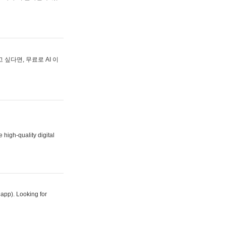
싶다면, 무료로 AI 이
 high-quality digital
 app). Looking for