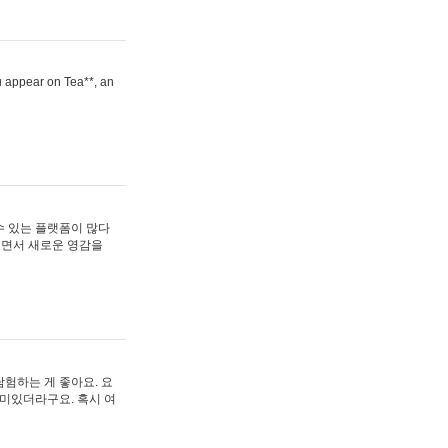
ou appear on Tea**, an
수 있는 플랫폼이 많다
보면서 새로운 영감을
험하는 게 좋아요. 요
재미있더라구요. 혹시 여