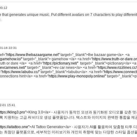
00:12
hat generates unique music. Put different avatars on 7 characters to play different
.
01-16 22:31
ref="
https://www.thebazaargame.net"
target="_blank">the bazaar game</a> <a
.gamehow.io/"
target="_blank"> gamehow </a> <a href="
https://www.truth-or-dare.o
ruth or dare </a> <a href="
https://pictionary.net/"
target="_blank">pictionary</a> <a
.evcarnews.net/"
target="_blank">ev car news</a> <a href="
https://www.rizzlines.cc/
="
https://www.labubu.cc/"
target="_blank">labubu</a> <a href="
https://www.connecti
onnections hint</a> <a href="
https://www.play-monopoly.online/"
target="_blank">
2-01 15:41
ttps://kling3.pro"
>Kling 3.0</a> - 사용자가 동적인 모션과 동기화된 오디오를 갖춘 
록 지원하는 고급 AI 비디오 생성 플랫폼입니다. 텍스트와 이미지의 완벽한 통합을 제공
ttps://aitattoo.one"
>AI Tattoo Generator</a> - 사용자가 AI를 활용하여 맞춤형 
있는 최첨단 플랫폼으로, 세부적인 미리보기와 개인의 취향에 맞는 다양한 스타일 옵션