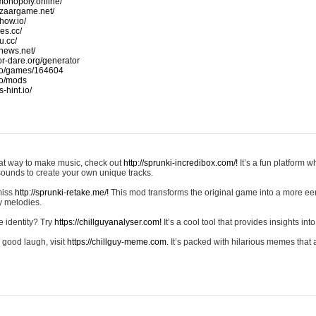
monopoly.online/
azaargame.net/
how.io/
nes.cc/
u.cc/
news.net/
-or-dare.org/generator
io/games/164604
io/mods
-hint.io/
reat way to make music, check out
http://sprunki-incredibox.com/!
It’s a fun platform 
sounds to create your own unique tracks.
 miss
http://sprunki-retake.me/!
This mod transforms the original game into a more ee
ky melodies.
e identity? Try
https://chillguyanalyser.com!
It’s a cool tool that provides insights into 
 good laugh, visit
https://chillguy-meme.com.
It’s packed with hilarious memes that 