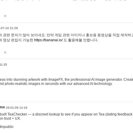
-07-10 21:29
 관련 문의가 많아 보이네요. 만약 게임 관련 이미지나 홍보용 동영상을 직접 제작하고 
과 영상 편집이 가능한
https://bananai.io/
도 활용해볼 만합니다.
11:35
eas into stunning artwork with ImageFX, the professional AI image generator. Create
, and photo-realistic images in seconds with our advanced AI technology.
ame
26-01-09 14:18
 I built TeaChecker — a discreet lookup to see if you appear on Tea (dating feedback
n trust + UX.
dinpublic