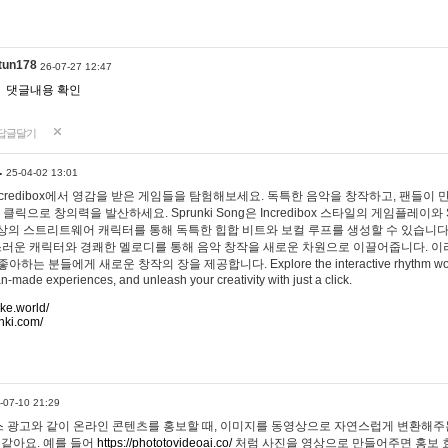
tun178
26-07-27 12:47
댓글내용 확인
답글달기
…
25-04-02 13:01
 Incredibox에서 영감을 받은 게임들을 탐험해보세요. 독특한 음악을 창작하고, 팬들이
 클릭으로 창의력을 발산하세요. Sprunki Song은 Incredibox 스타일의 게임플레이와 
상의 스트리트웨어 캐릭터를 통해 독특한 힙합 비트와 보컬 루프를 생성할 수 있습니다. 또한
사랑스러운 캐릭터와 경쾌한 멜로디를 통해 음악 창작을 새로운 차원으로 이끌어줍니다. 이
는 분들에게 새로운 창작의 장을 제공합니다. Explore the interactive rhythm world 
n-made experiences, and unleash your creativity with just a click.
ake.world/
nki.com/
-07-10 21:29
 광고와 같이 온라인 콘텐츠를 홍보할 때, 이미지를 동영상으로 자연스럽게 변환해주는
 같아요. 예를 들어
https://phototovideoai.co/
처럼 사진을 영상으로 만들어주면 홍보 효