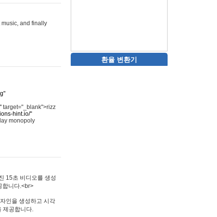
 music, and finally
환율 변환기
rg"
"
target="_blank">rizz
ons-hint.io/"
play monopoly
멋진 15초 비디오를 생성
합니다.<br>
타투 디자인을 생성하고 시각
을 제공합니다.