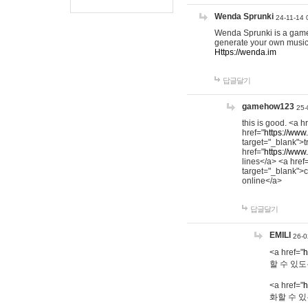
Wenda Sprunki
24-11-14 
Wenda Sprunki is a game t
generate your own music
Https://wenda.im
답글달기
gamehow123
25-
this is good. <a h
href="
https://www
target="_blank">t
href="
https://www
lines</a> <a href
target="_blank">c
online</a>
답글달기
EMILI
26-0
<a href="
h
할 수 있도
<a href="
h
화할 수 