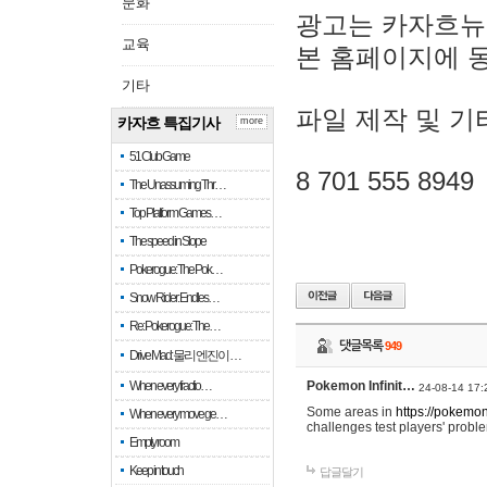
문화
광고는 카자흐뉴
교육
본 홈페이지에 
기타
파일 제작 및 기
카자흐 특집기사
more
51 Club Game
8 701 555 8949
The Unassuming Thr…
Top Platform Games…
The speed in Slope
Pokerogue: The Pok…
Snow Rider: Endles…
Re: Pokerogue: The…
댓글목록
949
Drive Mad: 물리 엔진이 …
When every fractio…
Pokemon Infinit…
24-08-14 17:
Some areas in
https://pokemoni
When every move ge…
challenges test players' proble
Empty room
Keep in touch
답글달기