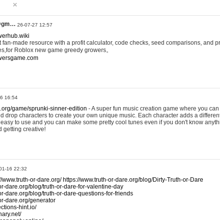
@gm…
26-07-27 12:57
werhub.wiki
 fan-made resource with a profit calculator, code checks, seed comparisons, and pr
es,for Roblox new game greedy growers。
owersgame.com
26 16:54
x.org/game/sprunki-sinner-edition
- A super fun music creation game where you can 
d drop characters to create your own unique music. Each character adds a differen
lly easy to use and you can make some pretty cool tunes even if you don't know anyt
d getting creative!
01-16 22:32
://www.truth-or-dare.org/
https://www.truth-or-dare.org/blog/Dirty-Truth-or-Dare
or-dare.org/blog/truth-or-dare-for-valentine-day
or-dare.org/blog/truth-or-dare-questions-for-friends
-or-dare.org/generator
tions-hint.io/
nary.net/