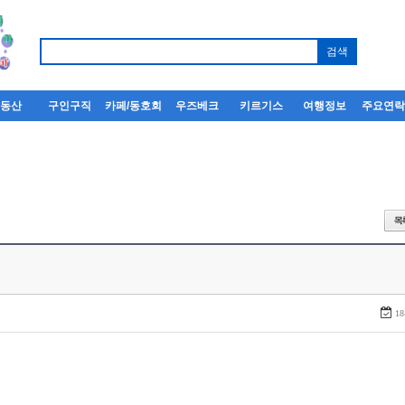
부동산
구인구직
카페/동호회
우즈베크
키르기스
여행정보
주요연
18