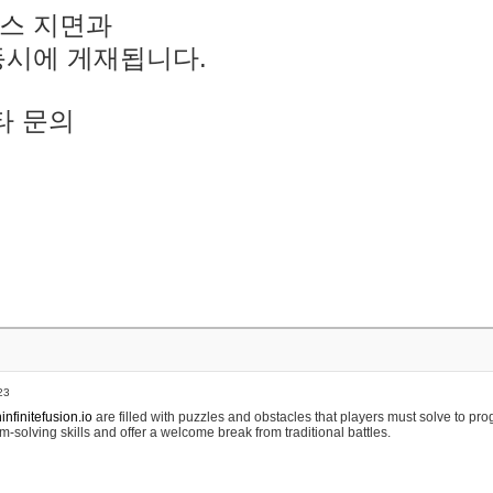
스 지면과
동시에 게재됩니다.
타 문의
23
nfinitefusion.io
are filled with puzzles and obstacles that players must solve to pr
m-solving skills and offer a welcome break from traditional battles.