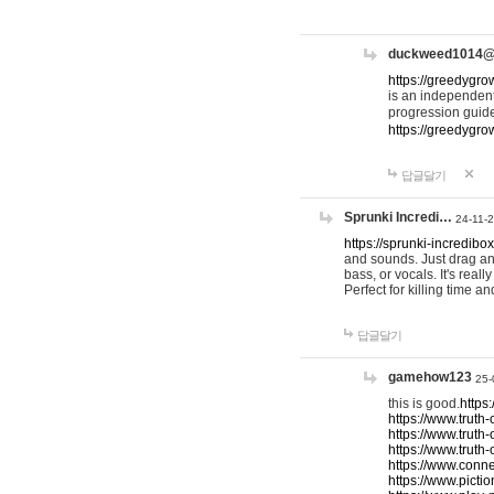
duckweed1014
https://greedygro
is an independent
progression guid
https://greedygr
답글달기
Sprunki Incredi…
24-11-
https://sprunki-incredibo
and sounds. Just drag an
bass, or vocals. It's rea
Perfect for killing time an
답글달기
gamehow123
25-
this is good.
https
https://www.truth-
https://www.truth-
https://www.truth
https://www.connec
https://www.pictio