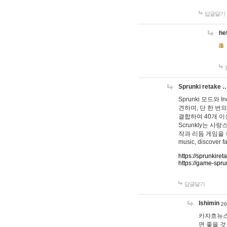
답글달기
he
Sprunki retake 
Sprunki 모드와
견하며, 단 한 번의
결합하여 40개 이
Scrunkly는 
작과 리듬 게임을 좋아하
music, discover fa
https://sprunkiret
https://game-spru
답글달기
lshimin
26
카자흐뉴스
면 좋을 것