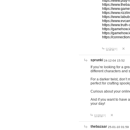
https://www.play-
https://www.theb
https://www.game
https://www.rizzli
https://www.labub
https://www.evcar
https://www.truth
https://gamehow.
https://gamehow.
https://connections
답글달기
sprunki
24-12-04 15:52
If you’re looking for a g
different characters and 
For a darker twist, don’t
perfect for crafting spoo
Curious about your onlin
And if you want to have a
your day!
답글달기
thebazaar
25-01-10 01:59