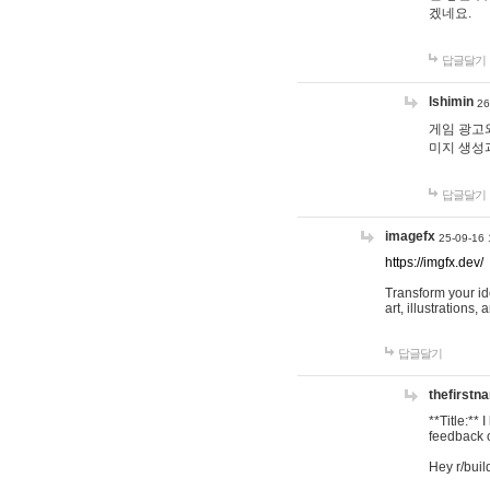
겠네요.
답글달기
lshimin
26
게임 광고와
미지 생성
답글달기
imagefx
25-09-16 
https://imgfx.dev/
Transform your id
art, illustrations
답글달기
thefirstn
**Title:**
feedback o
Hey r/buil