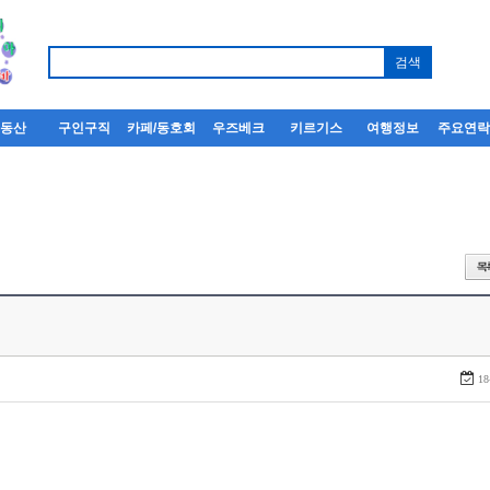
부동산
구인구직
카페/동호회
우즈베크
키르기스
여행정보
주요연
18