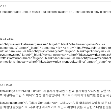
00:12
hat generates unique music. Put different avatars on 7 characters to play different
.
01-16 22:31
ref="
https://www.thebazaargame.net"
target="_blank">the bazaar game</a> <a
.gamehow.io/"
target="_blank"> gamehow </a> <a href="
https://www.truth-or-dare.o
ruth or dare </a> <a href="
https://pictionary.net/"
target="_blank">pictionary</a> <a
.evcarnews.net/"
target="_blank">ev car news</a> <a href="
https://www.rizzlines.cc/
="
https://www.labubu.cc/"
target="_blank">labubu</a> <a href="
https://www.connecti
onnections hint</a> <a href="
https://www.play-monopoly.online/"
target="_blank">
2-01 15:41
ttps://kling3.pro"
>Kling 3.0</a> - 사용자가 동적인 모션과 동기화된 오디오를 갖춘 
록 지원하는 고급 AI 비디오 생성 플랫폼입니다. 텍스트와 이미지의 완벽한 통합을 제공
ttps://aitattoo.one"
>AI Tattoo Generator</a> - 사용자가 AI를 활용하여 맞춤형 
있는 최첨단 플랫폼으로, 세부적인 미리보기와 개인의 취향에 맞는 다양한 스타일 옵션