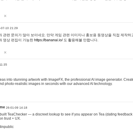
-07-10 21:29
 관련 문의가 많아 보이네요. 만약 게임 관련 이미지나 홍보용 동영상을 직접 제작하고 
과 영상 편집이 가능한
https://bananai.io/
도 활용해볼 만합니다.
11:35
eas into stunning artwork with ImageFX, the professional AI image generator. Create
, and photo-realistic images in seconds with our advanced AI technology.
ame
26-01-09 14:18
 I built TeaChecker — a discreet lookup to see if you appear on Tea (dating feedback
n trust + UX.
dinpublic