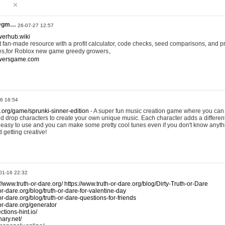
@gm…
26-07-27 12:57
werhub.wiki
 fan-made resource with a profit calculator, code checks, seed comparisons, and pr
es,for Roblox new game greedy growers。
owersgame.com
26 16:54
x.org/game/sprunki-sinner-edition
- A super fun music creation game where you can 
d drop characters to create your own unique music. Each character adds a differen
lly easy to use and you can make some pretty cool tunes even if you don't know anyt
d getting creative!
01-16 22:32
://www.truth-or-dare.org/
https://www.truth-or-dare.org/blog/Dirty-Truth-or-Dare
or-dare.org/blog/truth-or-dare-for-valentine-day
or-dare.org/blog/truth-or-dare-questions-for-friends
-or-dare.org/generator
tions-hint.io/
nary.net/