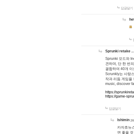
답글달기
he
Sprunki retake 
Sprunki 모드와
견하며, 단 한 번의
결합하여 40개 이
Scrunkly는 
작과 리듬 게임을 좋아하
music, discover fa
https://sprunkiret
https://game-spru
답글달기
lshimin
26
카자흐뉴스
면 좋을 것