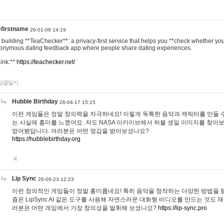
efirstname
26-01-09 14:19
m building **TeaChecker**: a privacy-first service that helps you **check whether y
onymous dating feedback app where people share dating experiences.
Link:**
https://teachecker.net/
답글달기
Hubble Birthday
26-04-17 15:15
이런 게임들은 정말 창의력을 자극하네요! 이렇게 독특한 음악과 캐릭터를 만들 
는 사실에 흥미를 느꼈어요. 저도 NASA 아카이브에서 허블 생일 이미지를 찾아
얻어봤답니다. 여러분은 어떤 영감을 받아보셨나요?
https://hubblebirthday.org
Lip Sync
26-06-23 12:23
이런 창의적인 게임들이 정말 흥미롭네요! 특히 음악을 창작하는 다양한 방법을 탐
즘은 LipSync AI 같은 도구를 사용해 자연스러운 대화형 비디오를 만드는 것도 
러분은 어떤 게임에서 가장 창의성을 발휘해 보셨나요?
https://lip-sync.pro