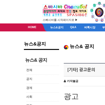
스빠시바를 시작페이지로 ▶
HOME
Q&A
뉴스&공지
벼룩시장
뉴스&공지
뉴스& 공지
뉴스& 공지
[기타] 광고문의
전체
공지
카작불곰
경제
광고
사회