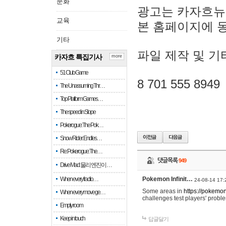
문화
광고는 카자흐뉴
교육
본 홈페이지에 
기타
파일 제작 및 기
카자흐 특집기사
more
51 Club Game
8 701 555 8949
The Unassuming Thr…
Top Platform Games…
The speed in Slope
Pokerogue: The Pok…
Snow Rider: Endles…
Re: Pokerogue: The…
댓글목록
949
Drive Mad: 물리 엔진이 …
When every fractio…
Pokemon Infinit…
24-08-14 17:
Some areas in
https://pokemoni
When every move ge…
challenges test players' proble
Empty room
Keep in touch
답글달기