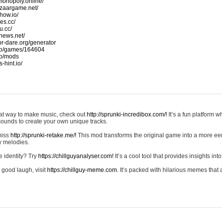
monopoly.online/
azaargame.net/
how.io/
nes.cc/
u.cc/
news.net/
-or-dare.org/generator
io/games/164604
io/mods
-hint.io/
reat way to make music, check out
http://sprunki-incredibox.com/!
It’s a fun platform 
sounds to create your own unique tracks.
 miss
http://sprunki-retake.me/!
This mod transforms the original game into a more ee
ky melodies.
e identity? Try
https://chillguyanalyser.com!
It’s a cool tool that provides insights into 
 good laugh, visit
https://chillguy-meme.com.
It’s packed with hilarious memes that 