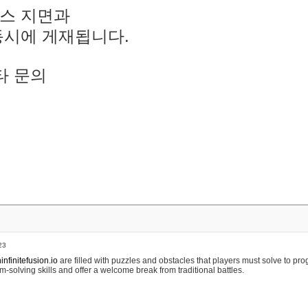
스 지면과
동시에 게재됩니다.
타 문의
23
nfinitefusion.io
are filled with puzzles and obstacles that players must solve to pr
m-solving skills and offer a welcome break from traditional battles.