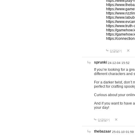
https://www.play-
https://www.theb
https://www.game
https://www.rizzli
https://www.labub
https://www.evcar
https://www.truth
https://gamehow.
https://gamehow.
https://connections
답글달기
sprunki
24-12-04 15:52
If you’re looking for a g
different characters and 
For a darker twist, don’t
perfect for crafting spoo
Curious about your onlin
And if you want to have a
your day!
답글달기
thebazaar
25-01-10 01:59