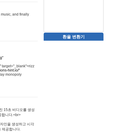
 music, and finally
환율 변환기
rg"
"
target="_blank">rizz
ons-hint.io/"
play monopoly
멋진 15초 비디오를 생성
합니다.<br>
타투 디자인을 생성하고 시각
을 제공합니다.