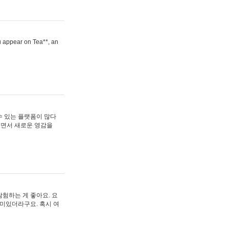
ou appear on Tea**, an
수 있는 플랫폼이 많다
보면서 새로운 영감을
험하는 게 좋아요. 요
재미있더라구요. 혹시 여