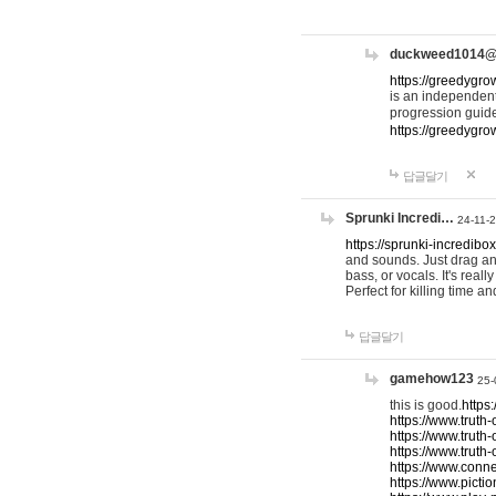
duckweed1014
https://greedygro
is an independent
progression guid
https://greedygr
답글달기
Sprunki Incredi…
24-11-
https://sprunki-incredibo
and sounds. Just drag an
bass, or vocals. It's rea
Perfect for killing time an
답글달기
gamehow123
25-
this is good.
https
https://www.truth-
https://www.truth-
https://www.truth
https://www.connec
https://www.pictio