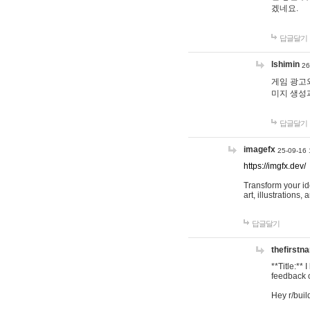
겠네요.
답글달기
lshimin
26
게임 광고와
미지 생성
답글달기
imagefx
25-09-16 
https://imgfx.dev/
Transform your id
art, illustrations
답글달기
thefirstn
**Title:**
feedback o
Hey r/buil