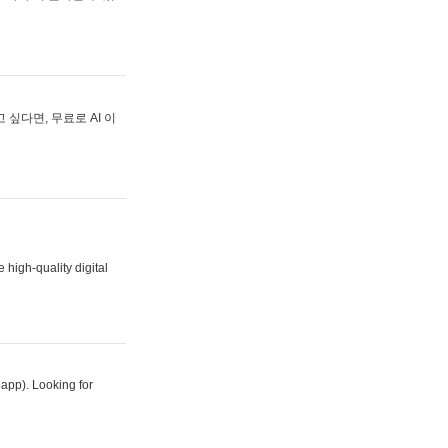
싶다면, 무료로 AI 이
 high-quality digital
 app). Looking for