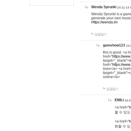
Wenda Sprunki
24-11-14 
Wenda Sprunki is a game t
generate your own music
Https://wenda.im
답글달기
gamehow123
25-
this is good. <a h
href="
https://www
target="_blank">t
href="
https://www
lines</a> <a href
target="_blank">c
online</a>
답글달기
EMILI
26-0
<a href="
h
할 수 있도
<a href="
h
화할 수 