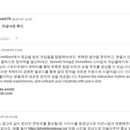
tun178
26-07-27 12:47
댓글내용 확인
답글달기
…
25-04-02 13:01
 Incredibox에서 영감을 받은 게임들을 탐험해보세요. 독특한 음악을 창작하고, 팬들이
 클릭으로 창의력을 발산하세요. Sprunki Song은 Incredibox 스타일의 게임플레이와 
상의 스트리트웨어 캐릭터를 통해 독특한 힙합 비트와 보컬 루프를 생성할 수 있습니다. 또한
사랑스러운 캐릭터와 경쾌한 멜로디를 통해 음악 창작을 새로운 차원으로 이끌어줍니다. 이
는 분들에게 새로운 창작의 장을 제공합니다. Explore the interactive rhythm world 
n-made experiences, and unleash your creativity with just a click.
ake.world/
nki.com/
-07-10 21:29
 광고와 같이 온라인 콘텐츠를 홍보할 때, 이미지를 동영상으로 자연스럽게 변환해주는
 같아요. 예를 들어
https://phototovideoai.co/
처럼 사진을 영상으로 만들어주면 홍보 효