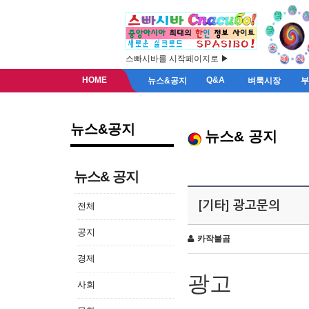
스빠시바를 시작페이지로 ▶
HOME
Q&A
뉴스&공지
벼룩시장
뉴스&공지
뉴스& 공지
뉴스& 공지
[기타] 광고문의
전체
공지
카작불곰
경제
광고
사회