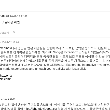
tun178
26-07-27 12:47
댓글내용 확인
답글달기
…
25-04-02 13:01
 Incredibox에서 영감을 받은 게임들을 탐험해보세요. 독특한 음악을 창작하고, 팬들이
 클릭으로 창의력을 발산하세요. Sprunki Song은 Incredibox 스타일의 게임플레이와 
상의 스트리트웨어 캐릭터를 통해 독특한 힙합 비트와 보컬 루프를 생성할 수 있습니다. 또한
사랑스러운 캐릭터와 경쾌한 멜로디를 통해 음악 창작을 새로운 차원으로 이끌어줍니다. 이
는 분들에게 새로운 창작의 장을 제공합니다. Explore the interactive rhythm world 
n-made experiences, and unleash your creativity with just a click.
ake.world/
nki.com/
-07-10 21:29
 광고와 같이 온라인 콘텐츠를 홍보할 때, 이미지를 동영상으로 자연스럽게 변환해주는
 같아요. 예를 들어
https://phototovideoai.co/
처럼 사진을 영상으로 만들어주면 홍보 효