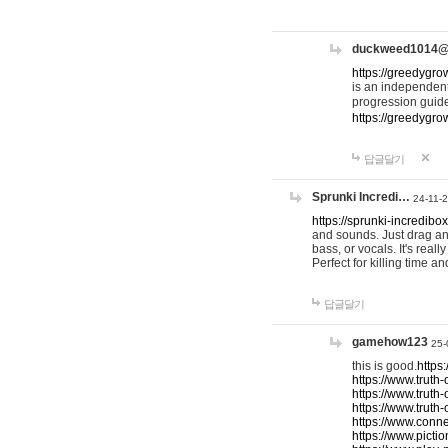
duckweed1014
https://greedygro
is an independent
progression guid
https://greedygr
답글달기
Sprunki Incredi…
24-11-
https://sprunki-incredibo
and sounds. Just drag an
bass, or vocals. It's rea
Perfect for killing time an
답글달기
gamehow123
25-
this is good.
https
https://www.truth-
https://www.truth-
https://www.truth
https://www.connec
https://www.pictio