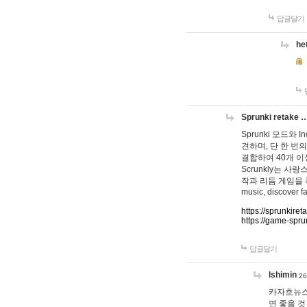
답글달기
he
Sprunki retake 
Sprunki 모드와
견하며, 단 한 번의
결합하여 40개 이
Scrunkly는 
작과 리듬 게임을 좋아하
music, discover fa
https://sprunkiret
https://game-spru
답글달기
lshimin
26
카자흐뉴스
면 좋을 것