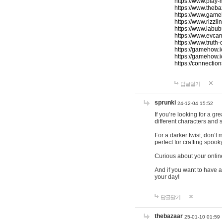
https://www.play-
https://www.theb
https://www.game
https://www.rizzli
https://www.labub
https://www.evcar
https://www.truth
https://gamehow.
https://gamehow.
https://connections
답글달기
sprunki
24-12-04 15:52
If you’re looking for a g
different characters and 
For a darker twist, don’t
perfect for crafting spoo
Curious about your onlin
And if you want to have a
your day!
답글달기
thebazaar
25-01-10 01:59