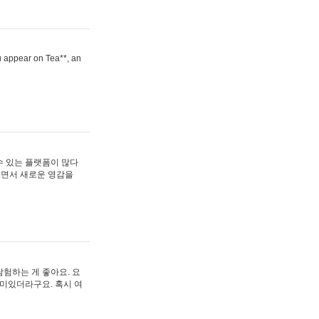
ou appear on Tea**, an
수 있는 플랫폼이 많다
보면서 새로운 영감을
험하는 게 좋아요. 요
재미있더라구요. 혹시 여