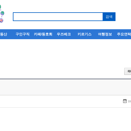
부동산
구인구직
카페/동호회
우즈베크
키르기스
여행정보
주요연
18