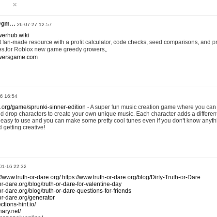
@gm…
26-07-27 12:57
werhub.wiki
 fan-made resource with a profit calculator, code checks, seed comparisons, and pr
es,for Roblox new game greedy growers。
owersgame.com
26 16:54
x.org/game/sprunki-sinner-edition
- A super fun music creation game where you can 
d drop characters to create your own unique music. Each character adds a differen
lly easy to use and you can make some pretty cool tunes even if you don't know anyt
d getting creative!
01-16 22:32
://www.truth-or-dare.org/
https://www.truth-or-dare.org/blog/Dirty-Truth-or-Dare
or-dare.org/blog/truth-or-dare-for-valentine-day
or-dare.org/blog/truth-or-dare-questions-for-friends
-or-dare.org/generator
tions-hint.io/
nary.net/