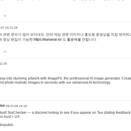
-07-10 21:29
 관련 문의가 많아 보이네요. 만약 게임 관련 이미지나 홍보용 동영상을 직접 제작하고 
과 영상 편집이 가능한
https://bananai.io/
도 활용해볼 만합니다.
11:35
eas into stunning artwork with ImageFX, the professional AI image generator. Create
, and photo-realistic images in seconds with our advanced AI technology.
ame
26-01-09 14:18
 I built TeaChecker — a discreet lookup to see if you appear on Tea (dating feedback
n trust + UX.
dinpublic