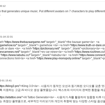
00:12
hat generates unique music. Put different avatars on 7 characters to play different
.
01-16 22:31
ref="
https://www.thebazaargame.net"
target="_blank">the bazaar game</a> <a
.gamehow.io/"
target="_blank"> gamehow </a> <a href="
https://www.truth-or-dare.o
ruth or dare </a> <a href="
https://pictionary.net/"
target="_blank">pictionary</a> <a
.evcarnews.net/"
target="_blank">ev car news</a> <a href="
https://www.rizzlines.cc/
="
https://www.labubu.cc/"
target="_blank">labubu</a> <a href="
https://www.connecti
onnections hint</a> <a href="
https://www.play-monopoly.online/"
target="_blank">
2-01 15:41
ttps://kling3.pro"
>Kling 3.0</a> - 사용자가 동적인 모션과 동기화된 오디오를 갖춘 
록 지원하는 고급 AI 비디오 생성 플랫폼입니다. 텍스트와 이미지의 완벽한 통합을 제공
ttps://aitattoo.one"
>AI Tattoo Generator</a> - 사용자가 AI를 활용하여 맞춤형 
있는 최첨단 플랫폼으로, 세부적인 미리보기와 개인의 취향에 맞는 다양한 스타일 옵션