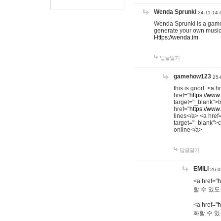
Wenda Sprunki
24-11-14 
Wenda Sprunki is a game t
generate your own music
Https://wenda.im
답글달기
gamehow123
25-
this is good. <a h
href="
https://www
target="_blank">t
href="
https://www
lines</a> <a href
target="_blank">c
online</a>
답글달기
EMILI
26-0
<a href="
h
할 수 있도
<a href="
h
화할 수 