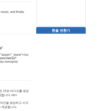
 music, and finally
환율 변환기
rg"
"
target="_blank">rizz
ons-hint.io/"
play monopoly
멋진 15초 비디오를 생성
합니다.<br>
타투 디자인을 생성하고 시각
을 제공합니다.