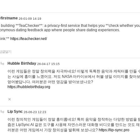
efirstname
26-01-09 14:19
m building **TeaChecker**: a privacy-first service that helps you **check whether y
onymous dating feedback app where people share dating experiences.
Link:**
https://teachecker.net/
답글달기
Hubble Birthday
26-04-17 15:15
이런 게임들은 정말 창의력을 자극하네요! 이렇게 독특한 음악과 캐릭터를 만들 
는 사실에 흥미를 느꼈어요. 저도 NASA 아카이브에서 허블 생일 이미지를 찾아
얻어봤답니다. 여러분은 어떤 영감을 받아보셨나요?
https://hubblebirthday.org
Lip Sync
26-06-23 12:23
이런 창의적인 게임들이 정말 흥미롭네요! 특히 음악을 창작하는 다양한 방법을 탐
즘은 LipSync AI 같은 도구를 사용해 자연스러운 대화형 비디오를 만드는 것도 
러분은 어떤 게임에서 가장 창의성을 발휘해 보셨나요?
https://lip-sync.pro