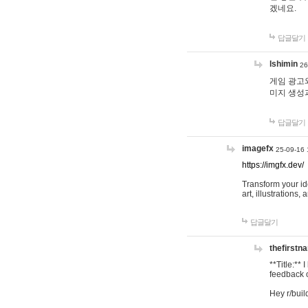
겠네요.
답글달기
lshimin
26
게임 광고와
미지 생성
답글달기
imagefx
25-09-16 
https://imgfx.dev/
Transform your id
art, illustrations
답글달기
thefirstn
**Title:**
feedback o
Hey r/buil