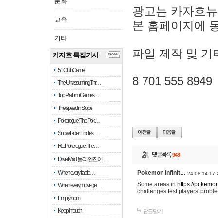
문화
광고는 카자흐뉴
교육
본 홈페이지에 
기타
파일 제작 및 기
카자흐 특집기사
more
51 Club Game
8 701 555 8949
The Unassuming Thr…
Top Platform Games…
The speed in Slope
Pokerogue: The Pok…
Snow Rider: Endles…
Re: Pokerogue: The…
댓글목록
948
Drive Mad: 물리 엔진이 …
When every fractio…
Pokemon Infinit…
24-08-14 17:
Some areas in
https://pokemoni
When every move ge…
challenges test players' proble
Empty room
Keep in touch
답글달기