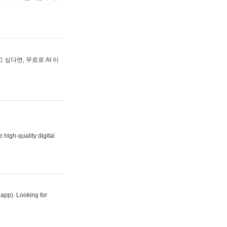
싶다면, 무료로 AI 이
 high-quality digital
 app). Looking for