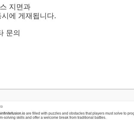
스 지면과
동시에 게재됩니다.
타 문의
23
nfinitefusion.io
are filled with puzzles and obstacles that players must solve to pr
m-solving skills and offer a welcome break from traditional battles.