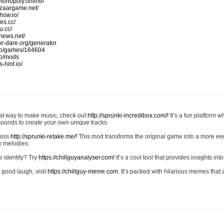
monopoly.online/
azaargame.net/
how.io/
nes.cc/
u.cc/
news.net/
-or-dare.org/generator
io/games/164604
io/mods
-hint.io/
reat way to make music, check out
http://sprunki-incredibox.com/!
It’s a fun platform 
sounds to create your own unique tracks.
 miss
http://sprunki-retake.me/!
This mod transforms the original game into a more ee
ky melodies.
e identity? Try
https://chillguyanalyser.com!
It’s a cool tool that provides insights into 
 good laugh, visit
https://chillguy-meme.com.
It’s packed with hilarious memes that 