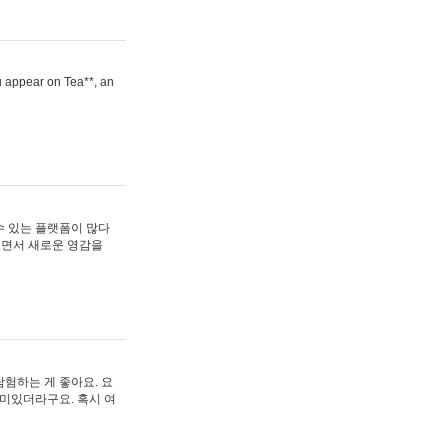
ou appear on Tea**, an
수 있는 플랫폼이 많다
보면서 새로운 영감을
험하는 게 좋아요. 요
재미있더라구요. 혹시 여