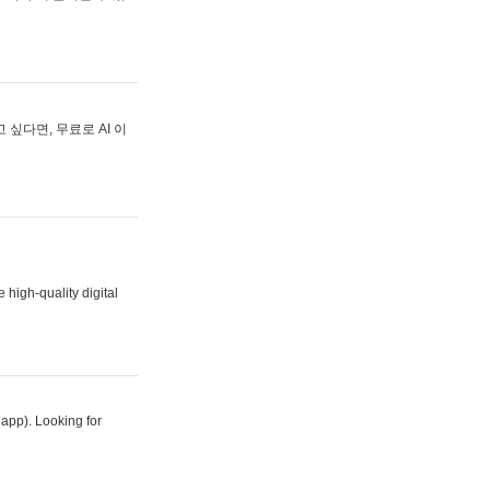
싶다면, 무료로 AI 이
 high-quality digital
 app). Looking for