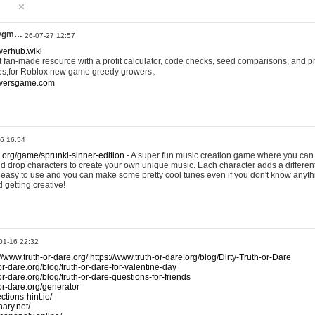
@gm…
26-07-27 12:57
werhub.wiki
 fan-made resource with a profit calculator, code checks, seed comparisons, and pr
es,for Roblox new game greedy growers。
owersgame.com
26 16:54
x.org/game/sprunki-sinner-edition
- A super fun music creation game where you can 
d drop characters to create your own unique music. Each character adds a differen
lly easy to use and you can make some pretty cool tunes even if you don't know anyt
d getting creative!
01-16 22:32
://www.truth-or-dare.org/
https://www.truth-or-dare.org/blog/Dirty-Truth-or-Dare
or-dare.org/blog/truth-or-dare-for-valentine-day
or-dare.org/blog/truth-or-dare-questions-for-friends
-or-dare.org/generator
tions-hint.io/
nary.net/