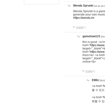
Wenda Sprunki
24-11-14 
Wenda Sprunki is a game t
generate your own music
Https://wenda.im
답글달기
gamehow123
25-
this is good. <a h
href="
https://www
target="_blank">t
href="
https://www
lines</a> <a href
target="_blank">c
online</a>
답글달기
EMILI
26-0
<a href="
h
할 수 있도
<a href="
h
화할 수 