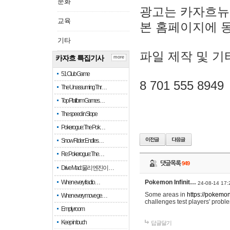
문화
광고는 카자흐뉴
교육
본 홈페이지에 
기타
파일 제작 및 기
카자흐 특집기사
more
51 Club Game
8 701 555 8949
The Unassuming Thr…
Top Platform Games…
The speed in Slope
Pokerogue: The Pok…
Snow Rider: Endles…
Re: Pokerogue: The…
댓글목록
949
Drive Mad: 물리 엔진이 …
When every fractio…
Pokemon Infinit…
24-08-14 17:
Some areas in
https://pokemoni
When every move ge…
challenges test players' proble
Empty room
Keep in touch
답글달기