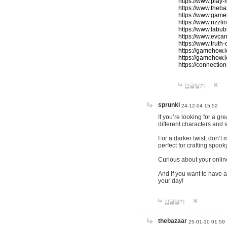
https://www.play-
https://www.theb
https://www.game
https://www.rizzli
https://www.labub
https://www.evcar
https://www.truth
https://gamehow.
https://gamehow.
https://connections
답글달기
sprunki
24-12-04 15:52
If you’re looking for a g
different characters and 
For a darker twist, don’t
perfect for crafting spoo
Curious about your onlin
And if you want to have a
your day!
답글달기
thebazaar
25-01-10 01:59