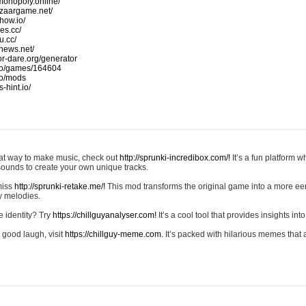
monopoly.online/
azaargame.net/
how.io/
nes.cc/
u.cc/
news.net/
-or-dare.org/generator
io/games/164604
io/mods
-hint.io/
reat way to make music, check out
http://sprunki-incredibox.com/!
It’s a fun platform 
sounds to create your own unique tracks.
 miss
http://sprunki-retake.me/!
This mod transforms the original game into a more ee
ky melodies.
e identity? Try
https://chillguyanalyser.com!
It’s a cool tool that provides insights into 
 good laugh, visit
https://chillguy-meme.com.
It’s packed with hilarious memes that 