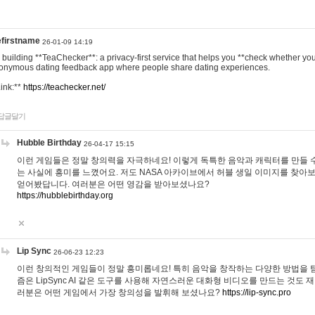
efirstname
26-01-09 14:19
m building **TeaChecker**: a privacy-first service that helps you **check whether y
onymous dating feedback app where people share dating experiences.
Link:**
https://teachecker.net/
답글달기
Hubble Birthday
26-04-17 15:15
이런 게임들은 정말 창의력을 자극하네요! 이렇게 독특한 음악과 캐릭터를 만들 
는 사실에 흥미를 느꼈어요. 저도 NASA 아카이브에서 허블 생일 이미지를 찾아
얻어봤답니다. 여러분은 어떤 영감을 받아보셨나요?
https://hubblebirthday.org
Lip Sync
26-06-23 12:23
이런 창의적인 게임들이 정말 흥미롭네요! 특히 음악을 창작하는 다양한 방법을 탐
즘은 LipSync AI 같은 도구를 사용해 자연스러운 대화형 비디오를 만드는 것도 
러분은 어떤 게임에서 가장 창의성을 발휘해 보셨나요?
https://lip-sync.pro