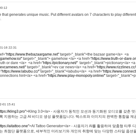
00:12
hat generates unique music. Put different avatars on 7 characters to play different
.
01-16 22:31
ref="
https://www.thebazaargame.net"
target="_blank">the bazaar game</a> <a
.gamehow.io/"
target="_blank"> gamehow </a> <a href="
https://www.truth-or-dare.o
ruth or dare </a> <a href="
https://pictionary.net/"
target="_blank">pictionary</a> <a
.evcarnews.net/"
target="_blank">ev car news</a> <a href="
https://www.rizzlines.cc/
="
https://www.labubu.cc/"
target="_blank">labubu</a> <a href="
https://www.connecti
onnections hint</a> <a href="
https://www.play-monopoly.online/"
target="_blank">
2-01 15:41
ttps://kling3.pro"
>Kling 3.0</a> - 사용자가 동적인 모션과 동기화된 오디오를 갖춘 
록 지원하는 고급 AI 비디오 생성 플랫폼입니다. 텍스트와 이미지의 완벽한 통합을 제공
ttps://aitattoo.one"
>AI Tattoo Generator</a> - 사용자가 AI를 활용하여 맞춤형 
있는 최첨단 플랫폼으로, 세부적인 미리보기와 개인의 취향에 맞는 다양한 스타일 옵션