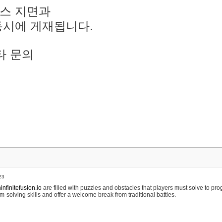
스 지면과
동시에 게재됩니다.
타 문의
23
nfinitefusion.io
are filled with puzzles and obstacles that players must solve to pr
m-solving skills and offer a welcome break from traditional battles.