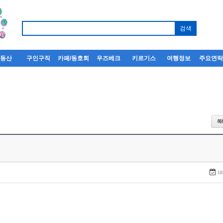
부동산
구인구직
카페/동호회
우즈베크
키르기스
여행정보
주요연
18