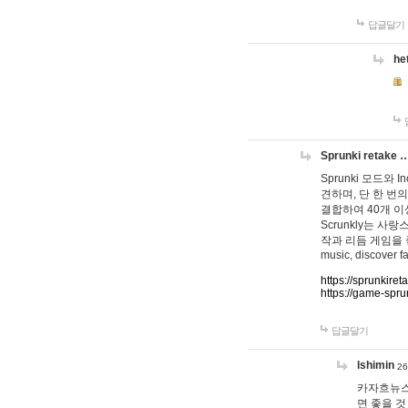
답글달기
he
Sprunki retake 
Sprunki 모드와
견하며, 단 한 번의
결합하여 40개 이
Scrunkly는 
작과 리듬 게임을 좋아하
music, discover fa
https://sprunkiret
https://game-spru
답글달기
lshimin
26
카자흐뉴스
면 좋을 것