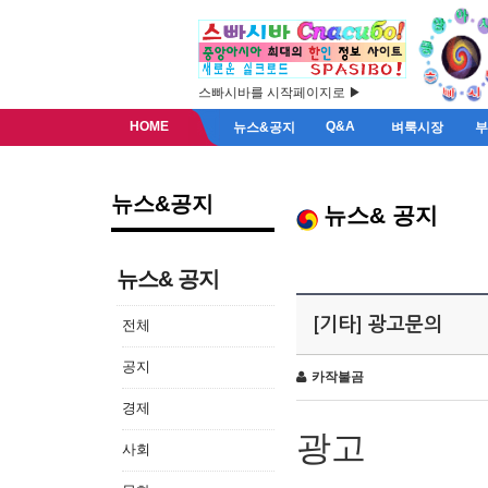
스빠시바를 시작페이지로 ▶
HOME
Q&A
뉴스&공지
벼룩시장
뉴스&공지
뉴스& 공지
뉴스& 공지
[기타] 광고문의
전체
공지
카작불곰
경제
광고
사회