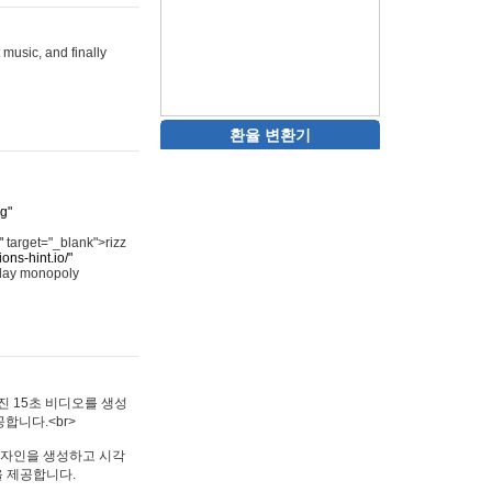
 music, and finally
환율 변환기
rg"
"
target="_blank">rizz
ons-hint.io/"
play monopoly
멋진 15초 비디오를 생성
합니다.<br>
타투 디자인을 생성하고 시각
을 제공합니다.