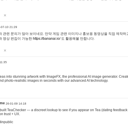
-07-10 21:29
 관련 문의가 많아 보이네요. 만약 게임 관련 이미지나 홍보용 동영상을 직접 제작하고 
과 영상 편집이 가능한
https://bananai.io/
도 활용해볼 만합니다.
11:35
eas into stunning artwork with ImageFX, the professional AI image generator. Create
, and photo-realistic images in seconds with our advanced AI technology.
ame
26-01-09 14:18
 I built TeaChecker — a discreet lookup to see if you appear on Tea (dating feedback
n trust + UX.
dinpublic