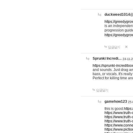
duckweed1014
https://greedygro
is an independent
progression guid
https://greedygr
답글달기
Sprunki Incredi…
24-11-
https://sprunki-incredibo
and sounds. Just drag an
bass, or vocals. It's rea
Perfect for killing time an
답글달기
gamehow123
25-
this is good.
https
https://www.truth-
https://www.truth-
https://www.truth
https://www.connec
https://www.pictio