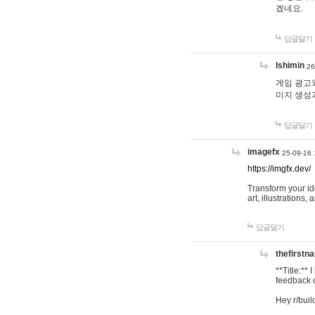
겠네요.
답글달기
lshimin
26
게임 광고와
미지 생성
답글달기
imagefx
25-09-16 
https://imgfx.dev/
Transform your id
art, illustrations
답글달기
thefirstn
**Title:**
feedback o
Hey r/buil