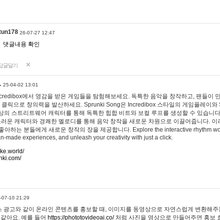
tun178
26-07-27 12:47
댓글내용 확인
답글달기
…
25-04-02 13:01
 Incredibox에서 영감을 받은 게임들을 탐험해보세요. 독특한 음악을 창작하고, 팬들이
 클릭으로 창의력을 발산하세요. Sprunki Song은 Incredibox 스타일의 게임플레이와 
상의 스트리트웨어 캐릭터를 통해 독특한 힙합 비트와 보컬 루프를 생성할 수 있습니다. 또한
사랑스러운 캐릭터와 경쾌한 멜로디를 통해 음악 창작을 새로운 차원으로 이끌어줍니다. 이
는 분들에게 새로운 창작의 장을 제공합니다. Explore the interactive rhythm world 
n-made experiences, and unleash your creativity with just a click.
ake.world/
nki.com/
-07-10 21:29
 광고와 같이 온라인 콘텐츠를 홍보할 때, 이미지를 동영상으로 자연스럽게 변환해주는
 같아요. 예를 들어
https://phototovideoai.co/
처럼 사진을 영상으로 만들어주면 홍보 효