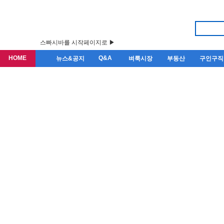
스빠시바를 시작페이지로 ▶
HOME
Q&A
뉴스&공지
벼룩시장
부동산
구인구직