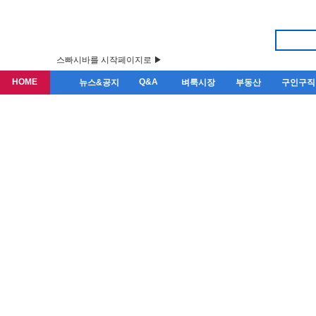
스빠시바를 시작페이지로 ▶
HOME
Q&A
뉴스&공지
벼룩시장
부동산
구인구직