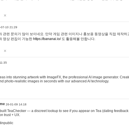
-07-10 21:29
 관련 문의가 많아 보이네요. 만약 게임 관련 이미지나 홍보용 동영상을 직접 제작하고 
과 영상 편집이 가능한
https://bananai.io/
도 활용해볼 만합니다.
11:35
eas into stunning artwork with ImageFX, the professional AI image generator. Create
, and photo-realistic images in seconds with our advanced AI technology.
ame
26-01-09 14:18
 I built TeaChecker — a discreet lookup to see if you appear on Tea (dating feedback
n trust + UX.
dinpublic