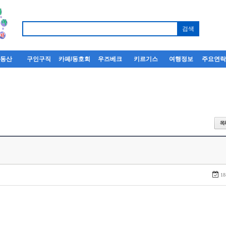
부동산
구인구직
카페/동호회
우즈베크
키르기스
여행정보
주요연
18