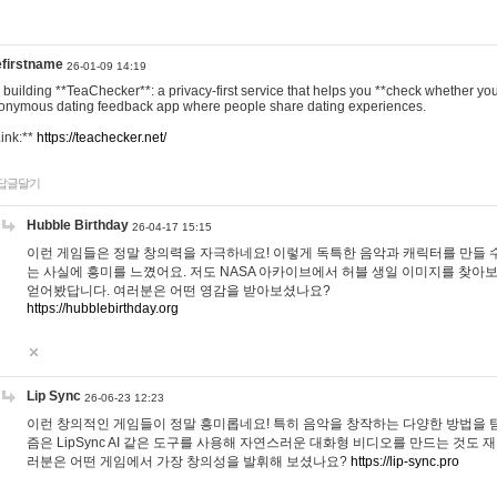
efirstname
26-01-09 14:19
m building **TeaChecker**: a privacy-first service that helps you **check whether y
onymous dating feedback app where people share dating experiences.
Link:**
https://teachecker.net/
답글달기
Hubble Birthday
26-04-17 15:15
이런 게임들은 정말 창의력을 자극하네요! 이렇게 독특한 음악과 캐릭터를 만들 
는 사실에 흥미를 느꼈어요. 저도 NASA 아카이브에서 허블 생일 이미지를 찾아
얻어봤답니다. 여러분은 어떤 영감을 받아보셨나요?
https://hubblebirthday.org
Lip Sync
26-06-23 12:23
이런 창의적인 게임들이 정말 흥미롭네요! 특히 음악을 창작하는 다양한 방법을 탐
즘은 LipSync AI 같은 도구를 사용해 자연스러운 대화형 비디오를 만드는 것도 
러분은 어떤 게임에서 가장 창의성을 발휘해 보셨나요?
https://lip-sync.pro