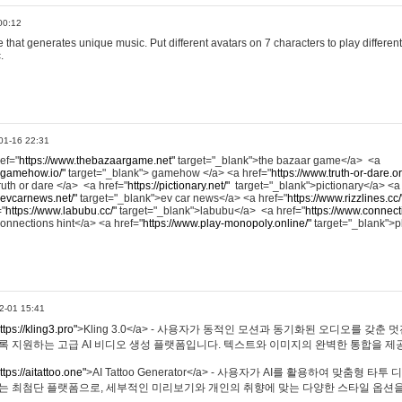
00:12
hat generates unique music. Put different avatars on 7 characters to play different
.
01-16 22:31
ref="
https://www.thebazaargame.net"
target="_blank">the bazaar game</a> <a
.gamehow.io/"
target="_blank"> gamehow </a> <a href="
https://www.truth-or-dare.o
ruth or dare </a> <a href="
https://pictionary.net/"
target="_blank">pictionary</a> <a
.evcarnews.net/"
target="_blank">ev car news</a> <a href="
https://www.rizzlines.cc/
="
https://www.labubu.cc/"
target="_blank">labubu</a> <a href="
https://www.connecti
onnections hint</a> <a href="
https://www.play-monopoly.online/"
target="_blank">
2-01 15:41
ttps://kling3.pro"
>Kling 3.0</a> - 사용자가 동적인 모션과 동기화된 오디오를 갖춘 
록 지원하는 고급 AI 비디오 생성 플랫폼입니다. 텍스트와 이미지의 완벽한 통합을 제공
ttps://aitattoo.one"
>AI Tattoo Generator</a> - 사용자가 AI를 활용하여 맞춤형 
있는 최첨단 플랫폼으로, 세부적인 미리보기와 개인의 취향에 맞는 다양한 스타일 옵션