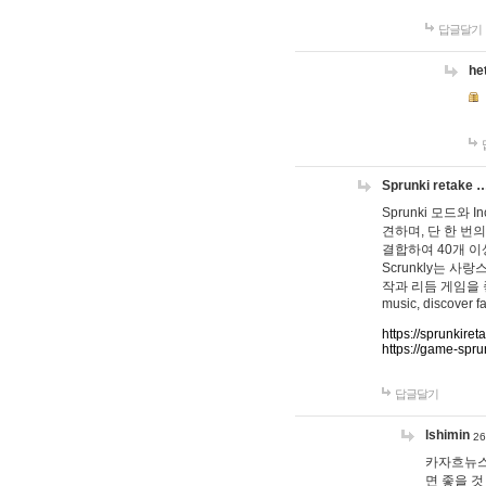
답글달기
he
Sprunki retake 
Sprunki 모드와
견하며, 단 한 번의
결합하여 40개 이
Scrunkly는 
작과 리듬 게임을 좋아하
music, discover fa
https://sprunkiret
https://game-spru
답글달기
lshimin
26
카자흐뉴스
면 좋을 것