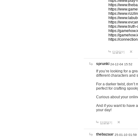
https://www.play-
https://www.theb
https://www.game
https://www.rizzli
https://www.labub
https://www.evcar
https://www.truth
https://gamehow.
https://gamehow.
https://connections
답글달기
sprunki
24-12-04 15:52
If you’re looking for a g
different characters and 
For a darker twist, don’t
perfect for crafting spoo
Curious about your onlin
And if you want to have a
your day!
답글달기
thebazaar
25-01-10 01:59