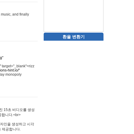
 music, and finally
환율 변환기
rg"
"
target="_blank">rizz
ons-hint.io/"
play monopoly
멋진 15초 비디오를 생성
합니다.<br>
타투 디자인을 생성하고 시각
을 제공합니다.