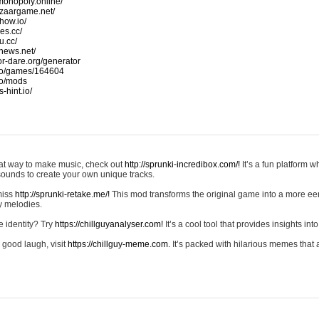
monopoly.online/
azaargame.net/
how.io/
nes.cc/
u.cc/
news.net/
-or-dare.org/generator
io/games/164604
io/mods
-hint.io/
reat way to make music, check out
http://sprunki-incredibox.com/!
It’s a fun platform 
sounds to create your own unique tracks.
 miss
http://sprunki-retake.me/!
This mod transforms the original game into a more ee
ky melodies.
e identity? Try
https://chillguyanalyser.com!
It’s a cool tool that provides insights into 
 good laugh, visit
https://chillguy-meme.com.
It’s packed with hilarious memes that 