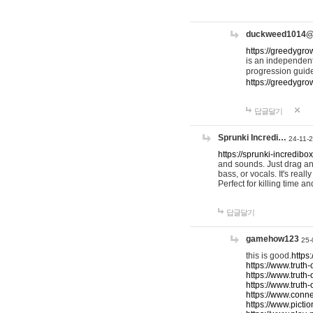
duckweed1014
https://greedygro
is an independent
progression guid
https://greedygr
답글달기
Sprunki Incredi…
24-11-
https://sprunki-incredibo
and sounds. Just drag an
bass, or vocals. It's rea
Perfect for killing time an
답글달기
gamehow123
25-
this is good.
https
https://www.truth-
https://www.truth-
https://www.truth
https://www.connec
https://www.pictio