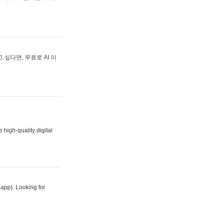
싶다면, 무료로 AI 이
 high-quality digital
 app). Looking for