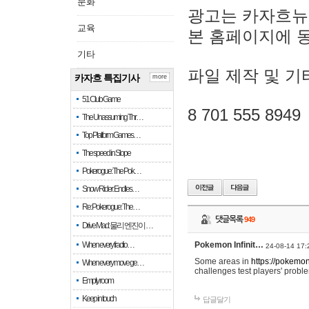
문화
광고는 카자흐뉴
교육
본 홈페이지에 
기타
파일 제작 및 기
카자흐 특집기사
more
51 Club Game
8 701 555 8949
The Unassuming Thr…
Top Platform Games…
The speed in Slope
Pokerogue: The Pok…
Snow Rider: Endles…
Re: Pokerogue: The…
댓글목록
949
Drive Mad: 물리 엔진이 …
When every fractio…
Pokemon Infinit…
24-08-14 17:
Some areas in
https://pokemoni
When every move ge…
challenges test players' proble
Empty room
Keep in touch
답글달기