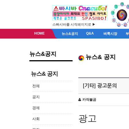
스빠시바를 시작페이지로 ▶
HOME
Q&A
뉴스&공지
벼룩시장
뉴스&공지
뉴스& 공지
뉴스& 공지
[기타] 광고문의
전체
공지
카작불곰
경제
광고
사회