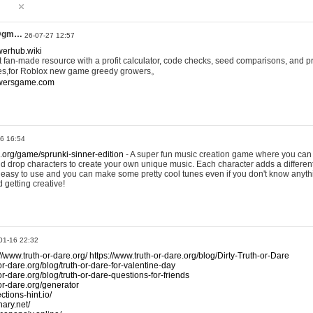
@gm…
26-07-27 12:57
werhub.wiki
 fan-made resource with a profit calculator, code checks, seed comparisons, and pr
es,for Roblox new game greedy growers。
owersgame.com
26 16:54
x.org/game/sprunki-sinner-edition
- A super fun music creation game where you can 
d drop characters to create your own unique music. Each character adds a differen
lly easy to use and you can make some pretty cool tunes even if you don't know anyt
d getting creative!
01-16 22:32
://www.truth-or-dare.org/
https://www.truth-or-dare.org/blog/Dirty-Truth-or-Dare
or-dare.org/blog/truth-or-dare-for-valentine-day
or-dare.org/blog/truth-or-dare-questions-for-friends
-or-dare.org/generator
tions-hint.io/
nary.net/