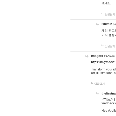
겠네요.
답글달기
lshimin
26
게임 광고와
미지 생성
답글달기
imagefx
25-09-16 
https://imgfx.dev/
Transform your id
art, illustrations
답글달기
thefirstn
**Title:**
feedback o
Hey r/buil