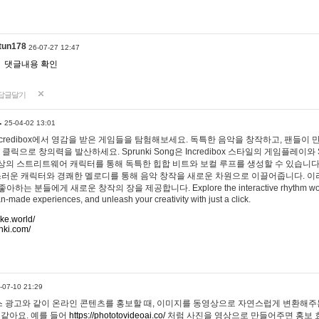
tun178
26-07-27 12:47
댓글내용 확인
답글달기
…
25-04-02 13:01
 Incredibox에서 영감을 받은 게임들을 탐험해보세요. 독특한 음악을 창작하고, 팬들이
 클릭으로 창의력을 발산하세요. Sprunki Song은 Incredibox 스타일의 게임플레이와 
상의 스트리트웨어 캐릭터를 통해 독특한 힙합 비트와 보컬 루프를 생성할 수 있습니다. 또한
사랑스러운 캐릭터와 경쾌한 멜로디를 통해 음악 창작을 새로운 차원으로 이끌어줍니다. 이
는 분들에게 새로운 창작의 장을 제공합니다. Explore the interactive rhythm world 
n-made experiences, and unleash your creativity with just a click.
ake.world/
nki.com/
-07-10 21:29
 광고와 같이 온라인 콘텐츠를 홍보할 때, 이미지를 동영상으로 자연스럽게 변환해주는
 같아요. 예를 들어
https://phototovideoai.co/
처럼 사진을 영상으로 만들어주면 홍보 효