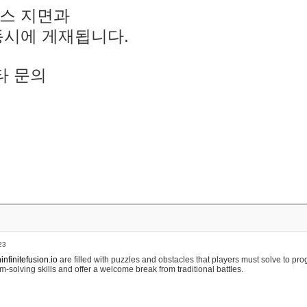
스 지면과
동시에 게재됩니다.
타 문의
23
nfinitefusion.io
are filled with puzzles and obstacles that players must solve to pr
m-solving skills and offer a welcome break from traditional battles.