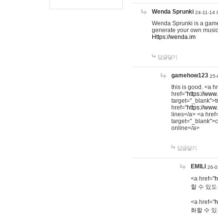
Wenda Sprunki
24-11-14 
Wenda Sprunki is a game t
generate your own music
Https://wenda.im
답글달기
gamehow123
25-
this is good. <a h
href="
https://www
target="_blank">t
href="
https://www
lines</a> <a href
target="_blank">c
online</a>
답글달기
EMILI
26-0
<a href="
h
할 수 있도
<a href="
h
화할 수 