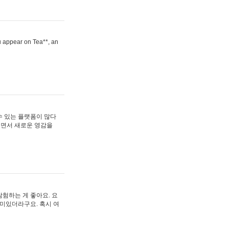
ou appear on Tea**, an
수 있는 플랫폼이 많다
보면서 새로운 영감을
험하는 게 좋아요. 요
재미있더라구요. 혹시 여