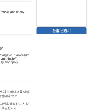
 music, and finally
환율 변환기
rg"
"
target="_blank">rizz
ons-hint.io/"
play monopoly
멋진 15초 비디오를 생성
합니다.<br>
타투 디자인을 생성하고 시각
을 제공합니다.