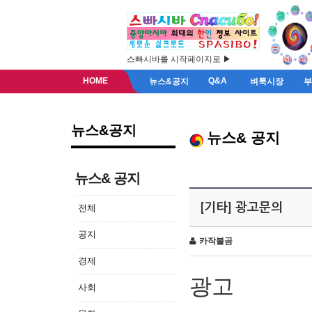
스빠시바를 시작페이지로 ▶
HOME
Q&A
뉴스&공지
벼룩시장
뉴스&공지
뉴스& 공지
뉴스& 공지
[기타] 광고문의
전체
공지
카작불곰
경제
광고
사회