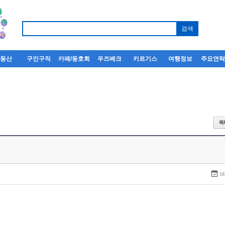
부동산
구인구직
카페/동호회
우즈베크
키르기스
여행정보
주요연
18