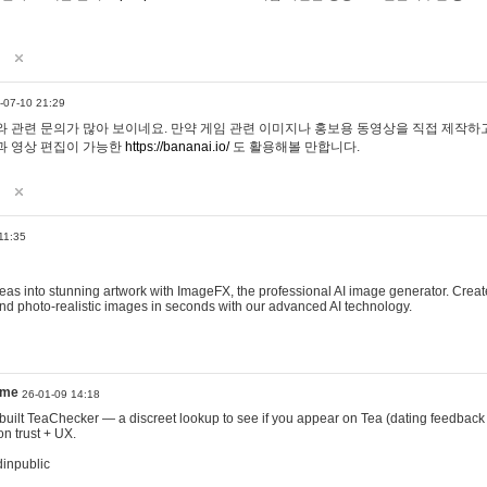
-07-10 21:29
 관련 문의가 많아 보이네요. 만약 게임 관련 이미지나 홍보용 동영상을 직접 제작하고 
과 영상 편집이 가능한
https://bananai.io/
도 활용해볼 만합니다.
11:35
eas into stunning artwork with ImageFX, the professional AI image generator. Create
, and photo-realistic images in seconds with our advanced AI technology.
ame
26-01-09 14:18
 I built TeaChecker — a discreet lookup to see if you appear on Tea (dating feedback
n trust + UX.
dinpublic