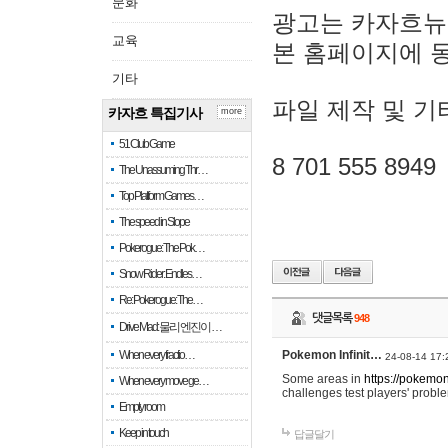
문화
광고는 카자흐뉴
교육
본 홈페이지에 
기타
파일 제작 및 기
카자흐 특집기사
more
51 Club Game
8 701 555 8949
The Unassuming Thr…
Top Platform Games…
The speed in Slope
Pokerogue: The Pok…
Snow Rider: Endles…
Re: Pokerogue: The…
댓글목록
948
Drive Mad: 물리 엔진이 …
When every fractio…
Pokemon Infinit…
24-08-14 17:
Some areas in
https://pokemoni
When every move ge…
challenges test players' proble
Empty room
Keep in touch
답글달기