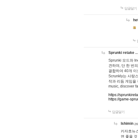
답글달기
he
Sprunki retake 
Sprunki 모드와
견하며, 단 한 번의
결합하여 40개 이
Scrunkly는 
작과 리듬 게임을 좋아하
music, discover fa
https://sprunkiret
https://game-spru
답글달기
lshimin
26
카자흐뉴스
면 좋을 것