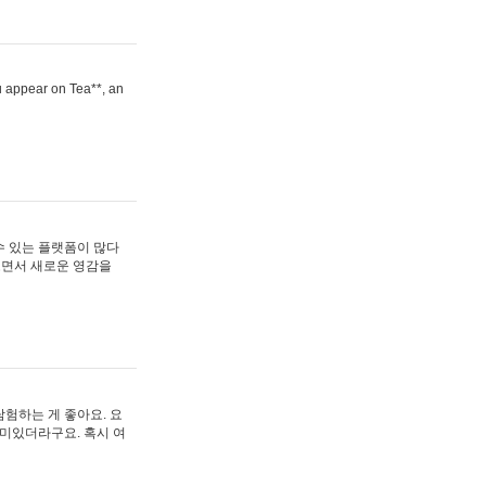
ou appear on Tea**, an
수 있는 플랫폼이 많다
보면서 새로운 영감을
험하는 게 좋아요. 요
재미있더라구요. 혹시 여