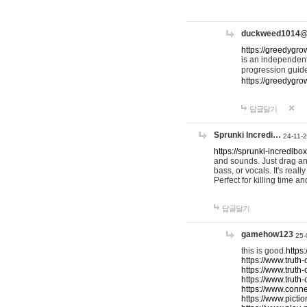
duckweed1014
https://greedygro
is an independent
progression guid
https://greedygr
답글달기
Sprunki Incredi…
24-11-
https://sprunki-incredibo
and sounds. Just drag an
bass, or vocals. It's rea
Perfect for killing time an
답글달기
gamehow123
25-
this is good.
https
https://www.truth-
https://www.truth-
https://www.truth
https://www.connec
https://www.pictio