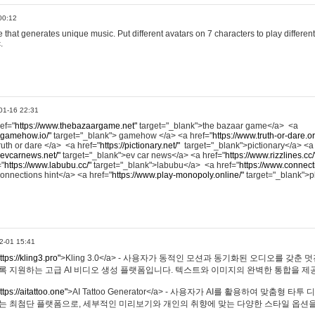
00:12
hat generates unique music. Put different avatars on 7 characters to play different
.
01-16 22:31
ref="
https://www.thebazaargame.net"
target="_blank">the bazaar game</a> <a
.gamehow.io/"
target="_blank"> gamehow </a> <a href="
https://www.truth-or-dare.o
ruth or dare </a> <a href="
https://pictionary.net/"
target="_blank">pictionary</a> <a
.evcarnews.net/"
target="_blank">ev car news</a> <a href="
https://www.rizzlines.cc/
="
https://www.labubu.cc/"
target="_blank">labubu</a> <a href="
https://www.connecti
onnections hint</a> <a href="
https://www.play-monopoly.online/"
target="_blank">
2-01 15:41
ttps://kling3.pro"
>Kling 3.0</a> - 사용자가 동적인 모션과 동기화된 오디오를 갖춘 
록 지원하는 고급 AI 비디오 생성 플랫폼입니다. 텍스트와 이미지의 완벽한 통합을 제공
ttps://aitattoo.one"
>AI Tattoo Generator</a> - 사용자가 AI를 활용하여 맞춤형 
있는 최첨단 플랫폼으로, 세부적인 미리보기와 개인의 취향에 맞는 다양한 스타일 옵션