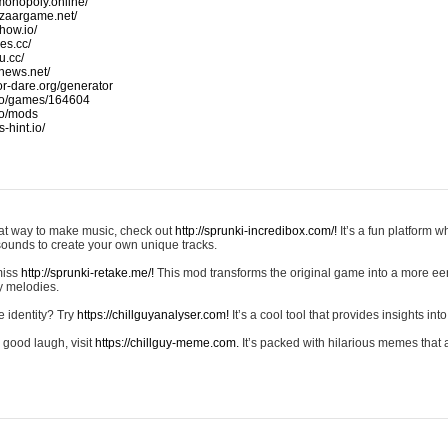
monopoly.online/
azaargame.net/
how.io/
nes.cc/
u.cc/
news.net/
-or-dare.org/generator
io/games/164604
io/mods
-hint.io/
reat way to make music, check out
http://sprunki-incredibox.com/!
It’s a fun platform 
sounds to create your own unique tracks.
 miss
http://sprunki-retake.me/!
This mod transforms the original game into a more ee
ky melodies.
e identity? Try
https://chillguyanalyser.com!
It’s a cool tool that provides insights into 
 good laugh, visit
https://chillguy-meme.com.
It’s packed with hilarious memes that 