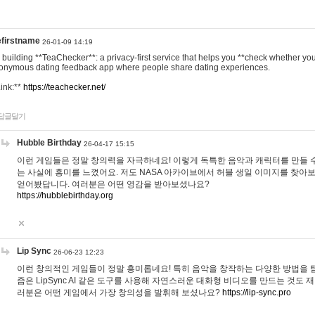
efirstname
26-01-09 14:19
m building **TeaChecker**: a privacy-first service that helps you **check whether y
onymous dating feedback app where people share dating experiences.
Link:**
https://teachecker.net/
답글달기
Hubble Birthday
26-04-17 15:15
이런 게임들은 정말 창의력을 자극하네요! 이렇게 독특한 음악과 캐릭터를 만들 
는 사실에 흥미를 느꼈어요. 저도 NASA 아카이브에서 허블 생일 이미지를 찾아
얻어봤답니다. 여러분은 어떤 영감을 받아보셨나요?
https://hubblebirthday.org
Lip Sync
26-06-23 12:23
이런 창의적인 게임들이 정말 흥미롭네요! 특히 음악을 창작하는 다양한 방법을 탐
즘은 LipSync AI 같은 도구를 사용해 자연스러운 대화형 비디오를 만드는 것도 
러분은 어떤 게임에서 가장 창의성을 발휘해 보셨나요?
https://lip-sync.pro