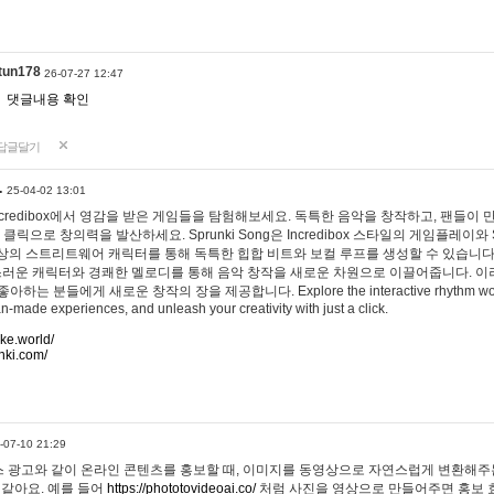
tun178
26-07-27 12:47
댓글내용 확인
답글달기
…
25-04-02 13:01
 Incredibox에서 영감을 받은 게임들을 탐험해보세요. 독특한 음악을 창작하고, 팬들이
 클릭으로 창의력을 발산하세요. Sprunki Song은 Incredibox 스타일의 게임플레이와 
상의 스트리트웨어 캐릭터를 통해 독특한 힙합 비트와 보컬 루프를 생성할 수 있습니다. 또한
사랑스러운 캐릭터와 경쾌한 멜로디를 통해 음악 창작을 새로운 차원으로 이끌어줍니다. 이
는 분들에게 새로운 창작의 장을 제공합니다. Explore the interactive rhythm world 
n-made experiences, and unleash your creativity with just a click.
ake.world/
nki.com/
-07-10 21:29
 광고와 같이 온라인 콘텐츠를 홍보할 때, 이미지를 동영상으로 자연스럽게 변환해주는
 같아요. 예를 들어
https://phototovideoai.co/
처럼 사진을 영상으로 만들어주면 홍보 효