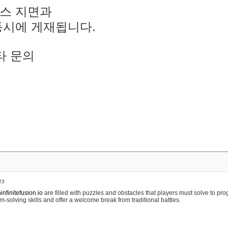
스 지면과
동시에 게재됩니다.
타 문의
23
nfinitefusion.io
are filled with puzzles and obstacles that players must solve to pr
m-solving skills and offer a welcome break from traditional battles.