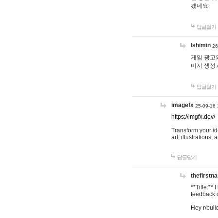
겠네요.
답글달기
lshimin
26
게임 광고와
미지 생성
답글달기
imagefx
25-09-16 
https://imgfx.dev/
Transform your id
art, illustrations
답글달기
thefirstn
**Title:**
feedback o
Hey r/buil