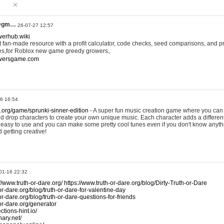
@gm…
26-07-27 12:57
werhub.wiki
 fan-made resource with a profit calculator, code checks, seed comparisons, and pr
es,for Roblox new game greedy growers。
owersgame.com
26 16:54
x.org/game/sprunki-sinner-edition
- A super fun music creation game where you can 
d drop characters to create your own unique music. Each character adds a differen
lly easy to use and you can make some pretty cool tunes even if you don't know anyt
d getting creative!
01-16 22:32
://www.truth-or-dare.org/
https://www.truth-or-dare.org/blog/Dirty-Truth-or-Dare
or-dare.org/blog/truth-or-dare-for-valentine-day
or-dare.org/blog/truth-or-dare-questions-for-friends
-or-dare.org/generator
tions-hint.io/
nary.net/