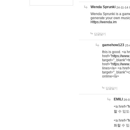
Wenda Sprunki
24-11-14 
Wenda Sprunki is a game t
generate your own music
Https://wenda.im
답글달기
gamehow123
25-
this is good. <a h
href="
https://www
target="_blank">t
href="
https://www
lines</a> <a href
target="_blank">c
online</a>
답글달기
EMILI
26-0
<a href="
h
할 수 있도
<a href="
h
화할 수 