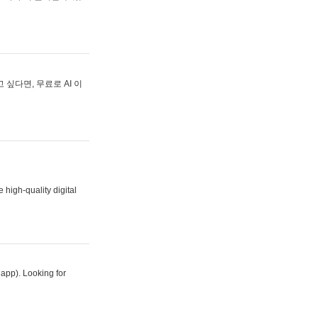
싶다면, 무료로 AI 이
 high-quality digital
 app). Looking for