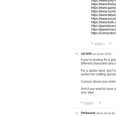
https://www.play-
https://www.theb
https://www.game
https://www.rizzli
https://www.labub
https://www.evcar
https://www.truth
https://gamehow.
https://gamehow.
https://connections
답글달기
sprunki
24-12-04 15:52
If you’re looking for a g
different characters and 
For a darker twist, don’t
perfect for crafting spoo
Curious about your onlin
And if you want to have a
your day!
답글달기
thebazaar
25-01-10 01:59