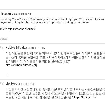
efirstname
26-01-09 14:19
m building **TeaChecker**: a privacy-first service that helps you **check whether y
onymous dating feedback app where people share dating experiences.
Link:**
https://teachecker.net/
답글달기
Hubble Birthday
26-04-17 15:15
이런 게임들은 정말 창의력을 자극하네요! 이렇게 독특한 음악과 캐릭터를 만들 
는 사실에 흥미를 느꼈어요. 저도 NASA 아카이브에서 허블 생일 이미지를 찾아
얻어봤답니다. 여러분은 어떤 영감을 받아보셨나요?
https://hubblebirthday.org
Lip Sync
26-06-23 12:23
이런 창의적인 게임들이 정말 흥미롭네요! 특히 음악을 창작하는 다양한 방법을 탐
즘은 LipSync AI 같은 도구를 사용해 자연스러운 대화형 비디오를 만드는 것도 
러분은 어떤 게임에서 가장 창의성을 발휘해 보셨나요?
https://lip-sync.pro