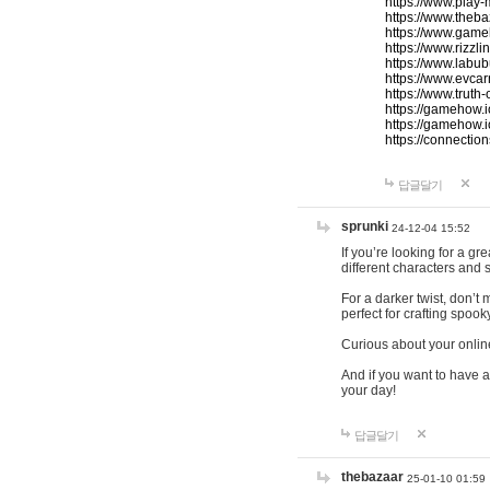
https://www.play-
https://www.theb
https://www.game
https://www.rizzli
https://www.labub
https://www.evcar
https://www.truth
https://gamehow.
https://gamehow.
https://connections
답글달기
sprunki
24-12-04 15:52
If you’re looking for a g
different characters and 
For a darker twist, don’t
perfect for crafting spoo
Curious about your onlin
And if you want to have a
your day!
답글달기
thebazaar
25-01-10 01:59