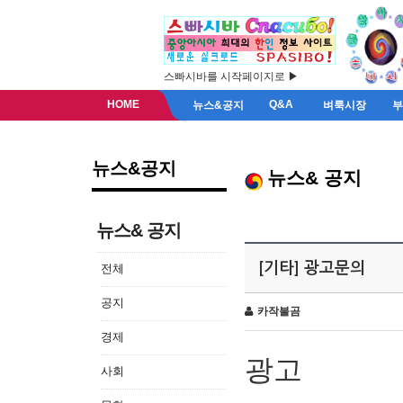
스빠시바를 시작페이지로 ▶
HOME
Q&A
뉴스&공지
벼룩시장
뉴스&공지
뉴스& 공지
뉴스& 공지
[기타] 광고문의
전체
공지
카작불곰
경제
광고
사회