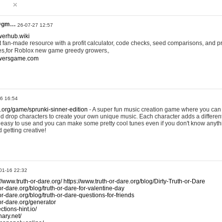
@gm…
26-07-27 12:57
werhub.wiki
 fan-made resource with a profit calculator, code checks, seed comparisons, and pr
es,for Roblox new game greedy growers。
owersgame.com
26 16:54
x.org/game/sprunki-sinner-edition
- A super fun music creation game where you can 
d drop characters to create your own unique music. Each character adds a differen
lly easy to use and you can make some pretty cool tunes even if you don't know anyt
d getting creative!
01-16 22:32
://www.truth-or-dare.org/
https://www.truth-or-dare.org/blog/Dirty-Truth-or-Dare
or-dare.org/blog/truth-or-dare-for-valentine-day
or-dare.org/blog/truth-or-dare-questions-for-friends
-or-dare.org/generator
tions-hint.io/
nary.net/