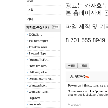
문화
광고는 카자흐뉴
교육
본 홈페이지에 
기타
파일 제작 및 기
카자흐 특집기사
more
51 Club Game
8 701 555 8949
The Unassuming Thr…
Top Platform Games…
The speed in Slope
Pokerogue: The Pok…
Snow Rider: Endles…
Re: Pokerogue: The…
댓글목록
949
Drive Mad: 물리 엔진이 …
When every fractio…
Pokemon Infinit…
24-08-14 17:
Some areas in
https://pokemoni
When every move ge…
challenges test players' proble
Empty room
Keep in touch
답글달기