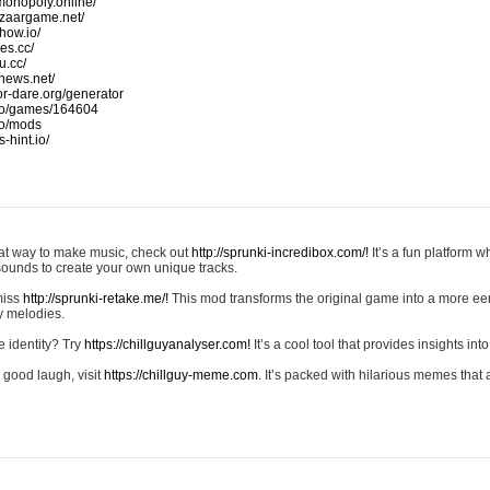
monopoly.online/
azaargame.net/
how.io/
nes.cc/
u.cc/
news.net/
-or-dare.org/generator
io/games/164604
io/mods
-hint.io/
reat way to make music, check out
http://sprunki-incredibox.com/!
It’s a fun platform 
sounds to create your own unique tracks.
 miss
http://sprunki-retake.me/!
This mod transforms the original game into a more ee
ky melodies.
e identity? Try
https://chillguyanalyser.com!
It’s a cool tool that provides insights into 
 good laugh, visit
https://chillguy-meme.com.
It’s packed with hilarious memes that 