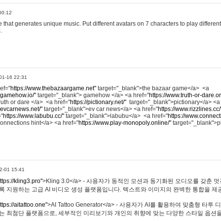
00:12
hat generates unique music. Put different avatars on 7 characters to play different
.
01-16 22:31
ref="
https://www.thebazaargame.net"
target="_blank">the bazaar game</a> <a
.gamehow.io/"
target="_blank"> gamehow </a> <a href="
https://www.truth-or-dare.o
ruth or dare </a> <a href="
https://pictionary.net/"
target="_blank">pictionary</a> <a
.evcarnews.net/"
target="_blank">ev car news</a> <a href="
https://www.rizzlines.cc/
="
https://www.labubu.cc/"
target="_blank">labubu</a> <a href="
https://www.connecti
onnections hint</a> <a href="
https://www.play-monopoly.online/"
target="_blank">
2-01 15:41
ttps://kling3.pro"
>Kling 3.0</a> - 사용자가 동적인 모션과 동기화된 오디오를 갖춘 
록 지원하는 고급 AI 비디오 생성 플랫폼입니다. 텍스트와 이미지의 완벽한 통합을 제공
ttps://aitattoo.one"
>AI Tattoo Generator</a> - 사용자가 AI를 활용하여 맞춤형 
있는 최첨단 플랫폼으로, 세부적인 미리보기와 개인의 취향에 맞는 다양한 스타일 옵션