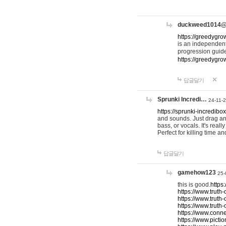
duckweed1014
https://greedygro
is an independent
progression guid
https://greedygr
답글달기
Sprunki Incredi…
24-11-
https://sprunki-incredibo
and sounds. Just drag an
bass, or vocals. It's rea
Perfect for killing time an
답글달기
gamehow123
25-
this is good.
https
https://www.truth-
https://www.truth-
https://www.truth
https://www.connec
https://www.pictio