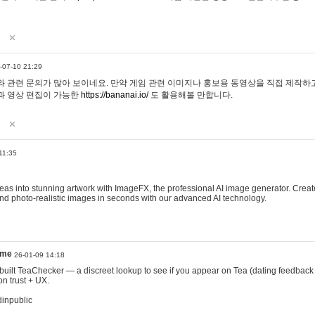
-07-10 21:29
 관련 문의가 많아 보이네요. 만약 게임 관련 이미지나 홍보용 동영상을 직접 제작하고 
과 영상 편집이 가능한
https://bananai.io/
도 활용해볼 만합니다.
11:35
eas into stunning artwork with ImageFX, the professional AI image generator. Create
, and photo-realistic images in seconds with our advanced AI technology.
ame
26-01-09 14:18
 I built TeaChecker — a discreet lookup to see if you appear on Tea (dating feedback
n trust + UX.
dinpublic