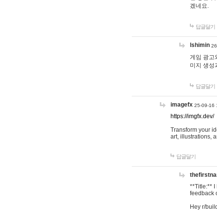
겠네요.
답글달기
lshimin
26
게임 광고와
미지 생성
답글달기
imagefx
25-09-16 
https://imgfx.dev/
Transform your id
art, illustrations
답글달기
thefirstn
**Title:**
feedback o
Hey r/buil