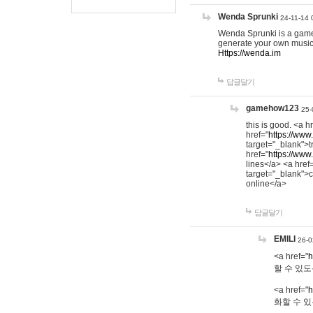
Wenda Sprunki
24-11-14 
Wenda Sprunki is a game t
generate your own music
Https://wenda.im
답글달기
gamehow123
25-
this is good. <a h
href="
https://www
target="_blank">t
href="
https://www
lines</a> <a href
target="_blank">c
online</a>
답글달기
EMILI
26-0
<a href="
h
할 수 있도
<a href="
h
화할 수 