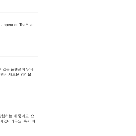
ou appear on Tea**, an
수 있는 플랫폼이 많다
보면서 새로운 영감을
험하는 게 좋아요. 요
재미있더라구요. 혹시 여