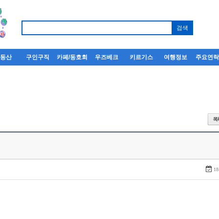
부동산
구인구직
카페/동호회
우즈베크
키르기스
여행정보
주요연
18