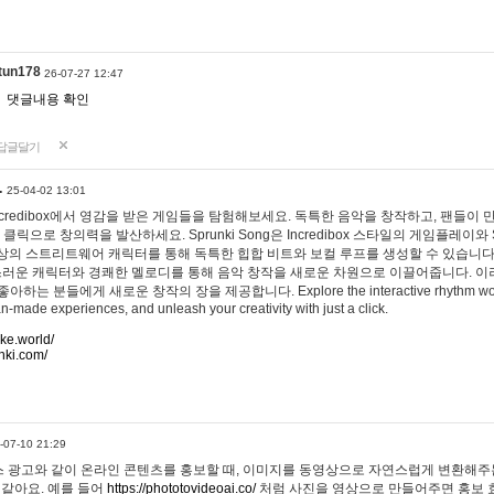
tun178
26-07-27 12:47
댓글내용 확인
답글달기
…
25-04-02 13:01
 Incredibox에서 영감을 받은 게임들을 탐험해보세요. 독특한 음악을 창작하고, 팬들이
 클릭으로 창의력을 발산하세요. Sprunki Song은 Incredibox 스타일의 게임플레이와 
상의 스트리트웨어 캐릭터를 통해 독특한 힙합 비트와 보컬 루프를 생성할 수 있습니다. 또한
사랑스러운 캐릭터와 경쾌한 멜로디를 통해 음악 창작을 새로운 차원으로 이끌어줍니다. 이
는 분들에게 새로운 창작의 장을 제공합니다. Explore the interactive rhythm world 
n-made experiences, and unleash your creativity with just a click.
ake.world/
nki.com/
-07-10 21:29
 광고와 같이 온라인 콘텐츠를 홍보할 때, 이미지를 동영상으로 자연스럽게 변환해주는
 같아요. 예를 들어
https://phototovideoai.co/
처럼 사진을 영상으로 만들어주면 홍보 효