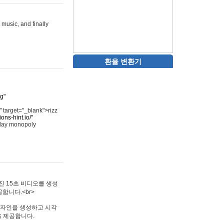
 music, and finally
환율 변환기
rg"
"
target="_blank">rizz
ons-hint.io/"
play monopoly
멋진 15초 비디오를 생성
합니다.<br>
타투 디자인을 생성하고 시각
을 제공합니다.