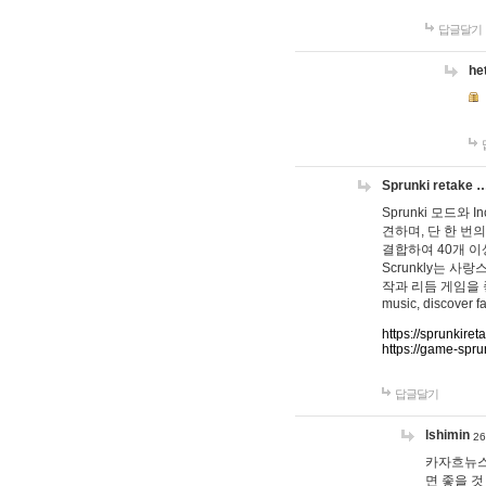
답글달기
he
Sprunki retake 
Sprunki 모드와
견하며, 단 한 번의
결합하여 40개 이
Scrunkly는 
작과 리듬 게임을 좋아하
music, discover fa
https://sprunkiret
https://game-spru
답글달기
lshimin
26
카자흐뉴스
면 좋을 것