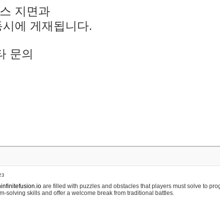
스 지면과
동시에 게재됩니다.
타 문의
23
nfinitefusion.io
are filled with puzzles and obstacles that players must solve to pr
m-solving skills and offer a welcome break from traditional battles.