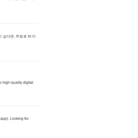
싶다면, 무료로 AI 이
 high-quality digital
 app). Looking for