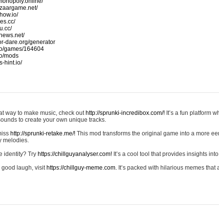
monopoly.online/
azaargame.net/
how.io/
nes.cc/
u.cc/
news.net/
-or-dare.org/generator
io/games/164604
io/mods
-hint.io/
reat way to make music, check out
http://sprunki-incredibox.com/!
It’s a fun platform 
sounds to create your own unique tracks.
 miss
http://sprunki-retake.me/!
This mod transforms the original game into a more ee
ky melodies.
e identity? Try
https://chillguyanalyser.com!
It’s a cool tool that provides insights into 
 good laugh, visit
https://chillguy-meme.com.
It’s packed with hilarious memes that 