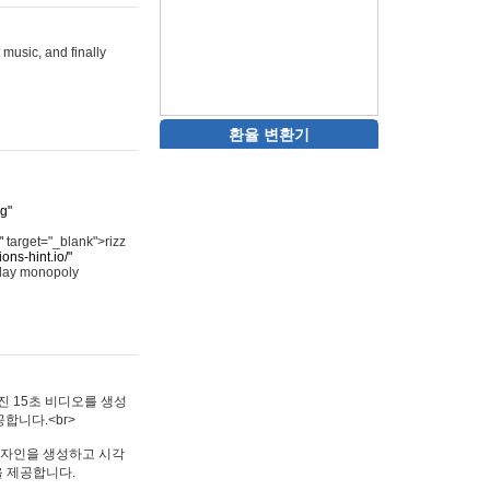
 music, and finally
환율 변환기
rg"
"
target="_blank">rizz
ons-hint.io/"
play monopoly
멋진 15초 비디오를 생성
합니다.<br>
타투 디자인을 생성하고 시각
을 제공합니다.