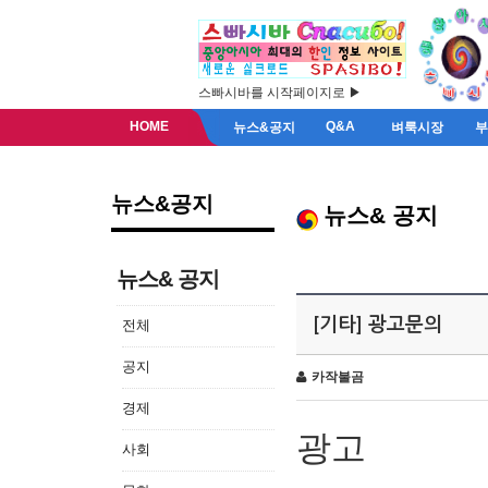
스빠시바를 시작페이지로 ▶
HOME
Q&A
뉴스&공지
벼룩시장
뉴스&공지
뉴스& 공지
뉴스& 공지
[기타] 광고문의
전체
공지
카작불곰
경제
광고
사회