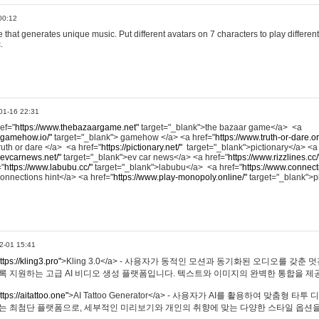
00:12
hat generates unique music. Put different avatars on 7 characters to play different
.
01-16 22:31
ref="
https://www.thebazaargame.net"
target="_blank">the bazaar game</a> <a
.gamehow.io/"
target="_blank"> gamehow </a> <a href="
https://www.truth-or-dare.o
ruth or dare </a> <a href="
https://pictionary.net/"
target="_blank">pictionary</a> <a
.evcarnews.net/"
target="_blank">ev car news</a> <a href="
https://www.rizzlines.cc/
="
https://www.labubu.cc/"
target="_blank">labubu</a> <a href="
https://www.connecti
onnections hint</a> <a href="
https://www.play-monopoly.online/"
target="_blank">
2-01 15:41
ttps://kling3.pro"
>Kling 3.0</a> - 사용자가 동적인 모션과 동기화된 오디오를 갖춘 
록 지원하는 고급 AI 비디오 생성 플랫폼입니다. 텍스트와 이미지의 완벽한 통합을 제공
ttps://aitattoo.one"
>AI Tattoo Generator</a> - 사용자가 AI를 활용하여 맞춤형 
있는 최첨단 플랫폼으로, 세부적인 미리보기와 개인의 취향에 맞는 다양한 스타일 옵션