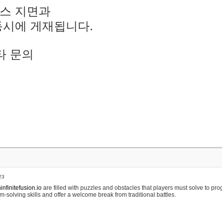
스 지면과
동시에 게재됩니다.
타 문의
23
nfinitefusion.io
are filled with puzzles and obstacles that players must solve to pr
m-solving skills and offer a welcome break from traditional battles.