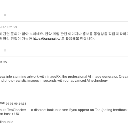
-07-10 21:29
 관련 문의가 많아 보이네요. 만약 게임 관련 이미지나 홍보용 동영상을 직접 제작하고 
과 영상 편집이 가능한
https://bananai.io/
도 활용해볼 만합니다.
11:35
eas into stunning artwork with ImageFX, the professional AI image generator. Create
, and photo-realistic images in seconds with our advanced AI technology.
ame
26-01-09 14:18
 I built TeaChecker — a discreet lookup to see if you appear on Tea (dating feedback
n trust + UX.
dinpublic