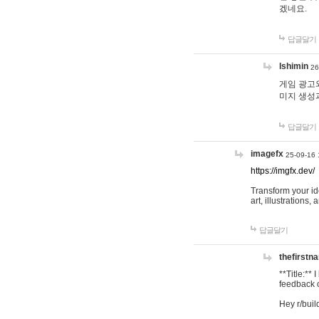
겠네요.
답글달기
lshimin
26
게임 광고와
미지 생성
답글달기
imagefx
25-09-16 
https://imgfx.dev/
Transform your id
art, illustrations
답글달기
thefirstn
**Title:**
feedback o
Hey r/buil