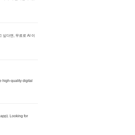
싶다면, 무료로 AI 이
 high-quality digital
 app). Looking for