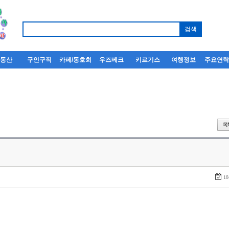
부동산
구인구직
카페/동호회
우즈베크
키르기스
여행정보
주요연
18