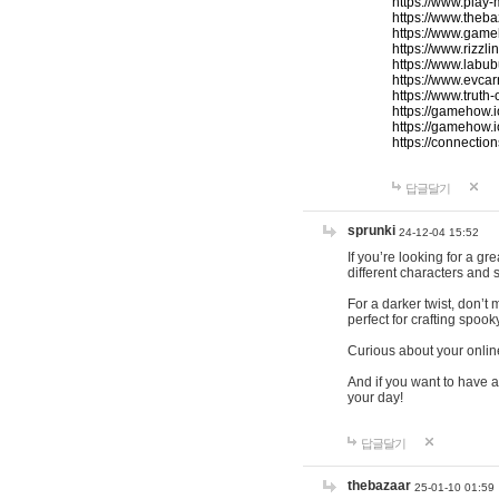
https://www.play-
https://www.theb
https://www.game
https://www.rizzli
https://www.labub
https://www.evcar
https://www.truth
https://gamehow.
https://gamehow.
https://connections
답글달기
sprunki
24-12-04 15:52
If you’re looking for a g
different characters and 
For a darker twist, don’t
perfect for crafting spoo
Curious about your onlin
And if you want to have a
your day!
답글달기
thebazaar
25-01-10 01:59