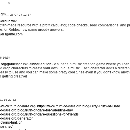
@gm…
26-07-27 12:57
werhub.wiki
 fan-made resource with a profit calculator, code checks, seed comparisons, and pr
es,for Roblox new game greedy growers。
owersgame.com
26 16:54
x.org/game/sprunki-sinner-edition
- A super fun music creation game where you can 
d drop characters to create your own unique music. Each character adds a differen
lly easy to use and you can make some pretty cool tunes even if you don't know anyt
d getting creative!
01-16 22:32
://www.truth-or-dare.org/
https://www.truth-or-dare.org/blog/Dirty-Truth-or-Dare
or-dare.org/blog/truth-or-dare-for-valentine-day
or-dare.org/blog/truth-or-dare-questions-for-friends
-or-dare.org/generator
tions-hint.io/
nary.net/