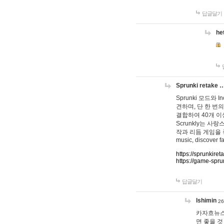
답글달기
he
Sprunki retake 
Sprunki 모드와
견하며, 단 한 번의
결합하여 40개 이
Scrunkly는 
작과 리듬 게임을 좋아하
music, discover fa
https://sprunkiret
https://game-spru
답글달기
lshimin
26
카자흐뉴스
면 좋을 것