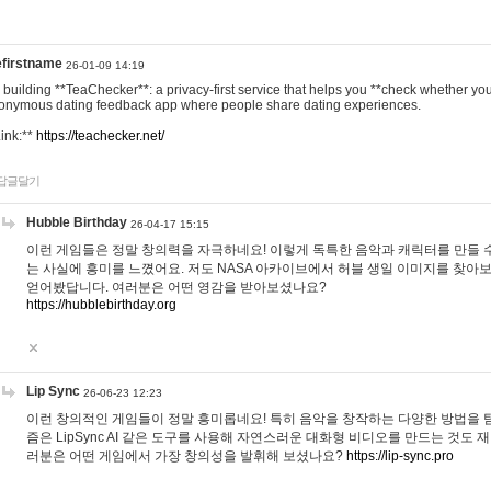
efirstname
26-01-09 14:19
m building **TeaChecker**: a privacy-first service that helps you **check whether y
onymous dating feedback app where people share dating experiences.
Link:**
https://teachecker.net/
답글달기
Hubble Birthday
26-04-17 15:15
이런 게임들은 정말 창의력을 자극하네요! 이렇게 독특한 음악과 캐릭터를 만들 
는 사실에 흥미를 느꼈어요. 저도 NASA 아카이브에서 허블 생일 이미지를 찾아
얻어봤답니다. 여러분은 어떤 영감을 받아보셨나요?
https://hubblebirthday.org
Lip Sync
26-06-23 12:23
이런 창의적인 게임들이 정말 흥미롭네요! 특히 음악을 창작하는 다양한 방법을 탐
즘은 LipSync AI 같은 도구를 사용해 자연스러운 대화형 비디오를 만드는 것도 
러분은 어떤 게임에서 가장 창의성을 발휘해 보셨나요?
https://lip-sync.pro