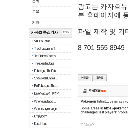
문화
광고는 카자흐뉴
교육
본 홈페이지에 
기타
파일 제작 및 기
카자흐 특집기사
more
51 Club Game
8 701 555 8949
The Unassuming Thr…
Top Platform Games…
The speed in Slope
Pokerogue: The Pok…
Snow Rider: Endles…
Re: Pokerogue: The…
댓글목록
948
Drive Mad: 물리 엔진이 …
When every fractio…
Pokemon Infinit…
24-08-14 17:
Some areas in
https://pokemoni
When every move ge…
challenges test players' proble
Empty room
Keep in touch
답글달기