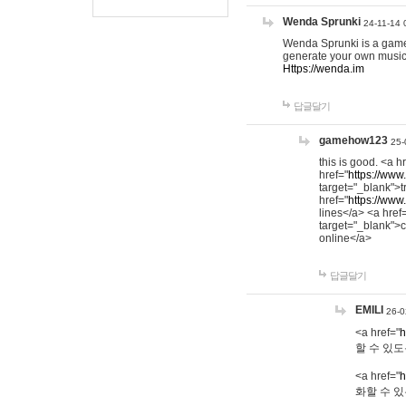
Wenda Sprunki
24-11-14 
Wenda Sprunki is a game t
generate your own music
Https://wenda.im
답글달기
gamehow123
25-
this is good. <a h
href="
https://www
target="_blank">t
href="
https://www
lines</a> <a href
target="_blank">c
online</a>
답글달기
EMILI
26-0
<a href="
h
할 수 있도
<a href="
h
화할 수 