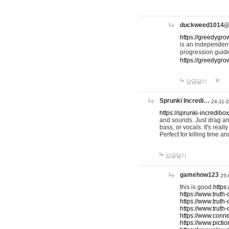
duckweed1014
https://greedygro
is an independent
progression guid
https://greedygr
답글달기
Sprunki Incredi…
24-11-
https://sprunki-incredibo
and sounds. Just drag an
bass, or vocals. It's rea
Perfect for killing time an
답글달기
gamehow123
25-
this is good.
https
https://www.truth-
https://www.truth-
https://www.truth
https://www.connec
https://www.pictio