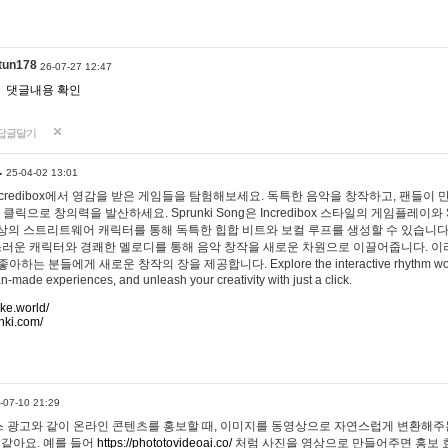
tun178
26-07-27 12:47
댓글내용 확인
답글달기
…
25-04-02 13:01
 Incredibox에서 영감을 받은 게임들을 탐험해보세요. 독특한 음악을 창작하고, 팬들이
 클릭으로 창의력을 발산하세요. Sprunki Song은 Incredibox 스타일의 게임플레이와 
상의 스트리트웨어 캐릭터를 통해 독특한 힙합 비트와 보컬 루프를 생성할 수 있습니다. 또한
사랑스러운 캐릭터와 경쾌한 멜로디를 통해 음악 창작을 새로운 차원으로 이끌어줍니다. 이
는 분들에게 새로운 창작의 장을 제공합니다. Explore the interactive rhythm world 
n-made experiences, and unleash your creativity with just a click.
ake.world/
nki.com/
-07-10 21:29
 광고와 같이 온라인 콘텐츠를 홍보할 때, 이미지를 동영상으로 자연스럽게 변환해주는
 같아요. 예를 들어
https://phototovideoai.co/
처럼 사진을 영상으로 만들어주면 홍보 효