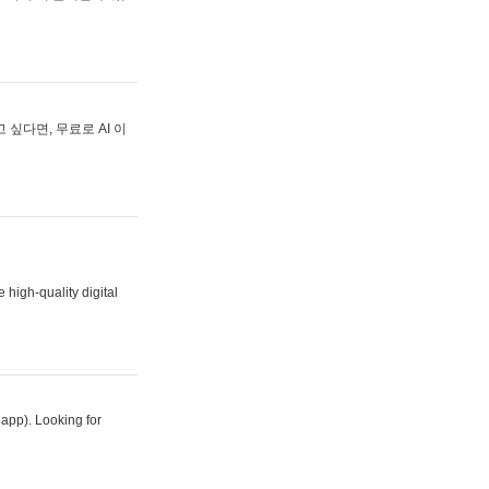
싶다면, 무료로 AI 이
 high-quality digital
 app). Looking for