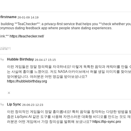
efirstname
26-01-09 14:19
m building **TeaChecker**: a privacy-first service that helps you **check whether y
onymous dating feedback app where people share dating experiences.
Link:**
https://teachecker.net/
답글달기
Hubble Birthday
26-04-17 15:15
이런 게임들은 정말 창의력을 자극하네요! 이렇게 독특한 음악과 캐릭터를 만들 
는 사실에 흥미를 느꼈어요. 저도 NASA 아카이브에서 허블 생일 이미지를 찾아
얻어봤답니다. 여러분은 어떤 영감을 받아보셨나요?
https://hubblebirthday.org
Lip Sync
26-06-23 12:23
이런 창의적인 게임들이 정말 흥미롭네요! 특히 음악을 창작하는 다양한 방법을 탐
즘은 LipSync AI 같은 도구를 사용해 자연스러운 대화형 비디오를 만드는 것도 
러분은 어떤 게임에서 가장 창의성을 발휘해 보셨나요?
https://lip-sync.pro