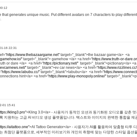
00:12
hat generates unique music. Put different avatars on 7 characters to play different
.
01-16 22:31
ref="
https://www.thebazaargame.net"
target="_blank">the bazaar game</a> <a
.gamehow.io/"
target="_blank"> gamehow </a> <a href="
https://www.truth-or-dare.o
ruth or dare </a> <a href="
https://pictionary.net/"
target="_blank">pictionary</a> <a
.evcarnews.net/"
target="_blank">ev car news</a> <a href="
https://www.rizzlines.cc/
="
https://www.labubu.cc/"
target="_blank">labubu</a> <a href="
https://www.connecti
onnections hint</a> <a href="
https://www.play-monopoly.online/"
target="_blank">
2-01 15:41
ttps://kling3.pro"
>Kling 3.0</a> - 사용자가 동적인 모션과 동기화된 오디오를 갖춘 
록 지원하는 고급 AI 비디오 생성 플랫폼입니다. 텍스트와 이미지의 완벽한 통합을 제공
ttps://aitattoo.one"
>AI Tattoo Generator</a> - 사용자가 AI를 활용하여 맞춤형 
있는 최첨단 플랫폼으로, 세부적인 미리보기와 개인의 취향에 맞는 다양한 스타일 옵션