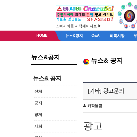
스빠시바를 시작페이지로 ▶
HOME
Q&A
뉴스&공지
벼룩시장
뉴스&공지
뉴스& 공지
뉴스& 공지
[기타] 광고문의
전체
공지
카작불곰
경제
광고
사회