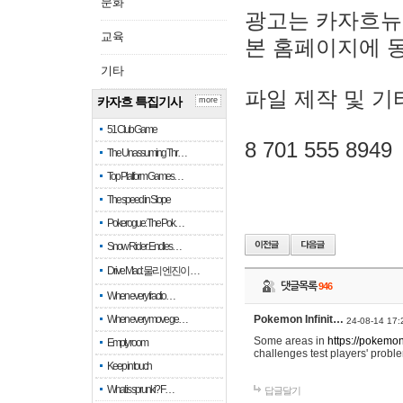
문화
광고는 카자흐뉴
교육
본 홈페이지에 
기타
파일 제작 및 기
카자흐 특집기사
more
51 Club Game
8 701 555 8949
The Unassuming Thr…
Top Platform Games…
The speed in Slope
Pokerogue: The Pok…
Snow Rider: Endles…
Drive Mad: 물리 엔진이 …
댓글목록
946
When every fractio…
When every move ge…
Pokemon Infinit…
24-08-14 17:
Some areas in
https://pokemoni
Empty room
challenges test players' proble
Keep in touch
What is sprunki? F…
답글달기