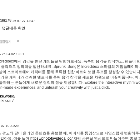
tun178
26-07-27 12:47
댓글내용 확인
답글달기
…
25-04-02 13:01
 Incredibox에서 영감을 받은 게임들을 탐험해보세요. 독특한 음악을 창작하고, 팬들이
 클릭으로 창의력을 발산하세요. Sprunki Song은 Incredibox 스타일의 게임플레이와 
상의 스트리트웨어 캐릭터를 통해 독특한 힙합 비트와 보컬 루프를 생성할 수 있습니다. 또한
사랑스러운 캐릭터와 경쾌한 멜로디를 통해 음악 창작을 새로운 차원으로 이끌어줍니다. 이
는 분들에게 새로운 창작의 장을 제공합니다. Explore the interactive rhythm world 
n-made experiences, and unleash your creativity with just a click.
ake.world/
nki.com/
-07-10 21:29
 광고와 같이 온라인 콘텐츠를 홍보할 때, 이미지를 동영상으로 자연스럽게 변환해주는
 같아요. 예를 들어
https://phototovideoai.co/
처럼 사진을 영상으로 만들어주면 홍보 효