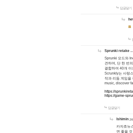
답글달기
he
Sprunki retake 
Sprunki 모드와
견하며, 단 한 번의
결합하여 40개 이
Scrunkly는 
작과 리듬 게임을 좋아하
music, discover fa
https://sprunkiret
https://game-spru
답글달기
lshimin
26
카자흐뉴스
면 좋을 것