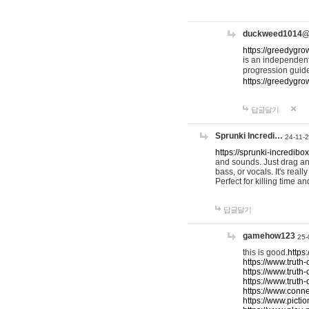
duckweed1014
https://greedygro
is an independent
progression guid
https://greedygr
답글달기
Sprunki Incredi…
24-11-
https://sprunki-incredibo
and sounds. Just drag an
bass, or vocals. It's rea
Perfect for killing time an
답글달기
gamehow123
25-
this is good.
https
https://www.truth-
https://www.truth-
https://www.truth
https://www.connec
https://www.pictio