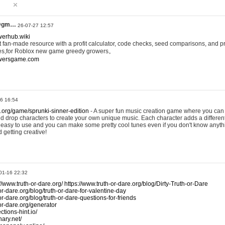
@gm…
26-07-27 12:57
werhub.wiki
 fan-made resource with a profit calculator, code checks, seed comparisons, and pr
es,for Roblox new game greedy growers。
owersgame.com
26 16:54
x.org/game/sprunki-sinner-edition
- A super fun music creation game where you can 
d drop characters to create your own unique music. Each character adds a differen
lly easy to use and you can make some pretty cool tunes even if you don't know anyt
d getting creative!
01-16 22:32
://www.truth-or-dare.org/
https://www.truth-or-dare.org/blog/Dirty-Truth-or-Dare
or-dare.org/blog/truth-or-dare-for-valentine-day
or-dare.org/blog/truth-or-dare-questions-for-friends
-or-dare.org/generator
tions-hint.io/
nary.net/