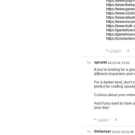
https://www.play-
https://www.theb
https://www.game
https://www.rizzli
https://www.labub
https://www.evcar
https://www.truth
https://gamehow.
https://gamehow.
https://connections
답글달기
sprunki
24-12-04 15:52
If you’re looking for a g
different characters and 
For a darker twist, don’t
perfect for crafting spoo
Curious about your onlin
And if you want to have a
your day!
답글달기
thebazaar
25-01-10 01:59