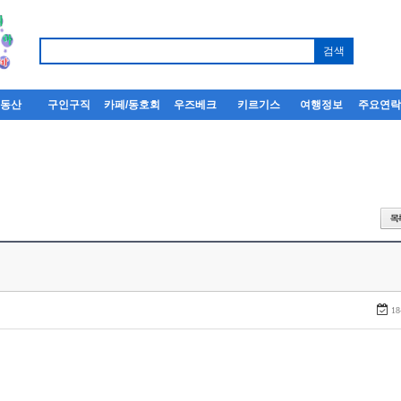
부동산
구인구직
카페/동호회
우즈베크
키르기스
여행정보
주요연
18