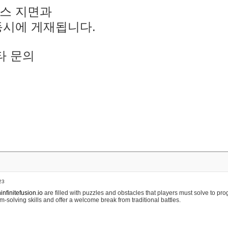
스 지면과
동시에 게재됩니다.
타 문의
23
nfinitefusion.io
are filled with puzzles and obstacles that players must solve to pr
m-solving skills and offer a welcome break from traditional battles.