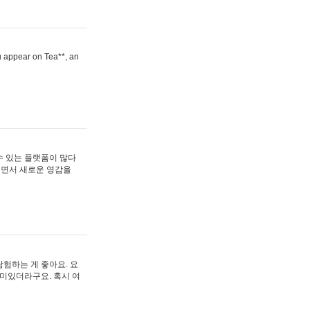
ou appear on Tea**, an
수 있는 플랫폼이 많다
보면서 새로운 영감을
험하는 게 좋아요. 요
재미있더라구요. 혹시 여