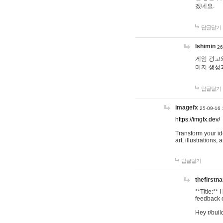
겠네요.
답글달기
lshimin
26
게임 광고와
미지 생성
답글달기
imagefx
25-09-16 
https://imgfx.dev/
Transform your id
art, illustrations
답글달기
thefirstn
**Title:**
feedback o
Hey r/buil