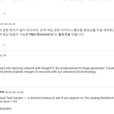
-07-10 21:29
 관련 문의가 많아 보이네요. 만약 게임 관련 이미지나 홍보용 동영상을 직접 제작하고 
과 영상 편집이 가능한
https://bananai.io/
도 활용해볼 만합니다.
11:35
eas into stunning artwork with ImageFX, the professional AI image generator. Create
, and photo-realistic images in seconds with our advanced AI technology.
ame
26-01-09 14:18
 I built TeaChecker — a discreet lookup to see if you appear on Tea (dating feedback
n trust + UX.
dinpublic