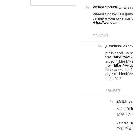
Wenda Sprunki
24-11-14 
Wenda Sprunki is a game t
generate your own music
Https://wenda.im
답글달기
gamehow123
25-
this is good. <a h
href="
https://www
target="_blank">t
href="
https://www
lines</a> <a href
target="_blank">c
online</a>
답글달기
EMILI
26-0
<a href="
h
할 수 있도
<a href="
h
화할 수 