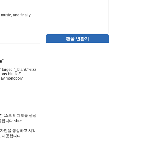
 music, and finally
환율 변환기
rg"
"
target="_blank">rizz
ons-hint.io/"
play monopoly
멋진 15초 비디오를 생성
합니다.<br>
타투 디자인을 생성하고 시각
을 제공합니다.