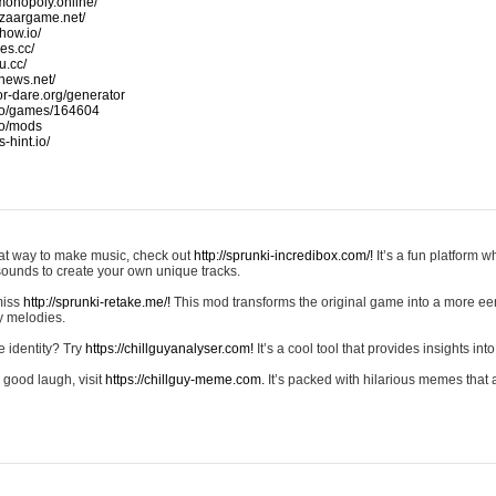
monopoly.online/
azaargame.net/
how.io/
nes.cc/
u.cc/
news.net/
-or-dare.org/generator
io/games/164604
io/mods
-hint.io/
reat way to make music, check out
http://sprunki-incredibox.com/!
It’s a fun platform 
sounds to create your own unique tracks.
 miss
http://sprunki-retake.me/!
This mod transforms the original game into a more ee
ky melodies.
e identity? Try
https://chillguyanalyser.com!
It’s a cool tool that provides insights into 
 good laugh, visit
https://chillguy-meme.com.
It’s packed with hilarious memes that 