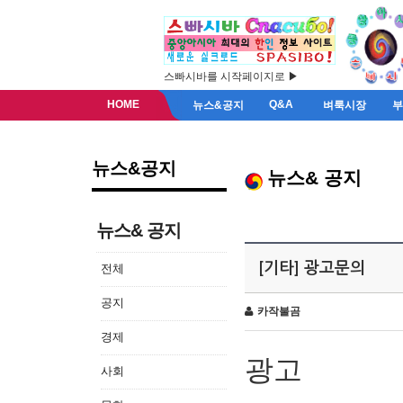
스빠시바를 시작페이지로 ▶
HOME
Q&A
뉴스&공지
벼룩시장
뉴스&공지
뉴스& 공지
뉴스& 공지
[기타] 광고문의
전체
공지
카작불곰
경제
광고
사회