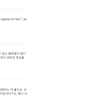
ou appear on Tea**, an
수 있는 플랫폼이 많다
보면서 새로운 영감을
험하는 게 좋아요. 요
재미있더라구요. 혹시 여