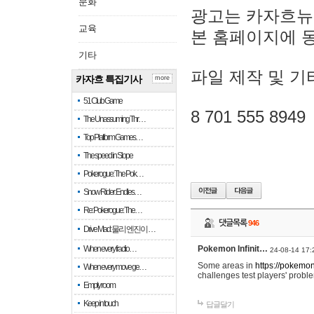
문화
광고는 카자흐뉴
교육
본 홈페이지에 
기타
파일 제작 및 기
카자흐 특집기사
more
51 Club Game
8 701 555 8949
The Unassuming Thr…
Top Platform Games…
The speed in Slope
Pokerogue: The Pok…
Snow Rider: Endles…
Re: Pokerogue: The…
댓글목록
946
Drive Mad: 물리 엔진이 …
When every fractio…
Pokemon Infinit…
24-08-14 17:
Some areas in
https://pokemoni
When every move ge…
challenges test players' proble
Empty room
Keep in touch
답글달기