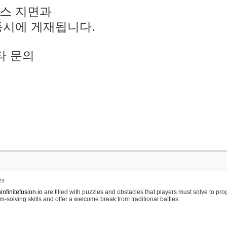
스 지면과
동시에 게재됩니다.
타 문의
23
nfinitefusion.io
are filled with puzzles and obstacles that players must solve to pr
m-solving skills and offer a welcome break from traditional battles.