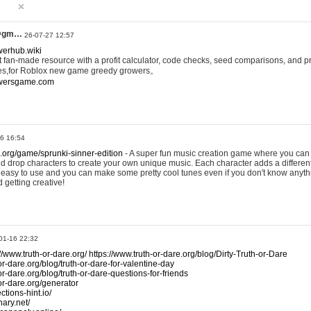
@gm…
26-07-27 12:57
werhub.wiki
 fan-made resource with a profit calculator, code checks, seed comparisons, and pr
es,for Roblox new game greedy growers。
owersgame.com
26 16:54
x.org/game/sprunki-sinner-edition
- A super fun music creation game where you can 
d drop characters to create your own unique music. Each character adds a differen
lly easy to use and you can make some pretty cool tunes even if you don't know anyt
d getting creative!
01-16 22:32
://www.truth-or-dare.org/
https://www.truth-or-dare.org/blog/Dirty-Truth-or-Dare
or-dare.org/blog/truth-or-dare-for-valentine-day
or-dare.org/blog/truth-or-dare-questions-for-friends
-or-dare.org/generator
tions-hint.io/
nary.net/