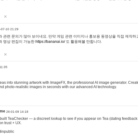
-07-10 21:29
 관련 문의가 많아 보이네요. 만약 게임 관련 이미지나 홍보용 동영상을 직접 제작하고 
과 영상 편집이 가능한
https://bananai.io/
도 활용해볼 만합니다.
11:35
eas into stunning artwork with ImageFX, the professional AI image generator. Create
, and photo-realistic images in seconds with our advanced AI technology.
ame
26-01-09 14:18
 I built TeaChecker — a discreet lookup to see if you appear on Tea (dating feedback
n trust + UX.
dinpublic