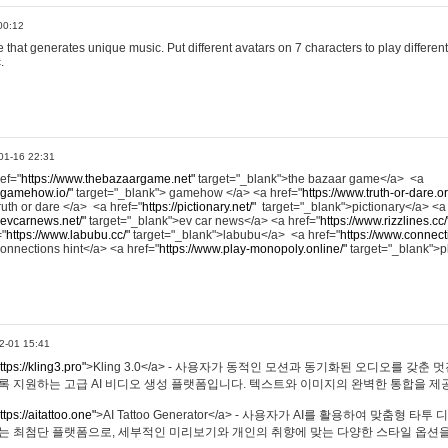
00:12
hat generates unique music. Put different avatars on 7 characters to play different
.
01-16 22:31
ref="
https://www.thebazaargame.net"
target="_blank">the bazaar game</a> <a
.gamehow.io/"
target="_blank"> gamehow </a> <a href="
https://www.truth-or-dare.o
ruth or dare </a> <a href="
https://pictionary.net/"
target="_blank">pictionary</a> <a
.evcarnews.net/"
target="_blank">ev car news</a> <a href="
https://www.rizzlines.cc/
="
https://www.labubu.cc/"
target="_blank">labubu</a> <a href="
https://www.connecti
onnections hint</a> <a href="
https://www.play-monopoly.online/"
target="_blank">
2-01 15:41
ttps://kling3.pro"
>Kling 3.0</a> - 사용자가 동적인 모션과 동기화된 오디오를 갖춘 
록 지원하는 고급 AI 비디오 생성 플랫폼입니다. 텍스트와 이미지의 완벽한 통합을 제공
ttps://aitattoo.one"
>AI Tattoo Generator</a> - 사용자가 AI를 활용하여 맞춤형 
있는 최첨단 플랫폼으로, 세부적인 미리보기와 개인의 취향에 맞는 다양한 스타일 옵션