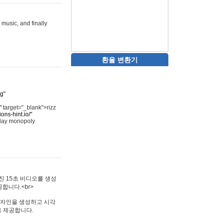
 music, and finally
환율 변환기
rg"
"
target="_blank">rizz
ons-hint.io/"
play monopoly
멋진 15초 비디오를 생성
합니다.<br>
타투 디자인을 생성하고 시각
을 제공합니다.