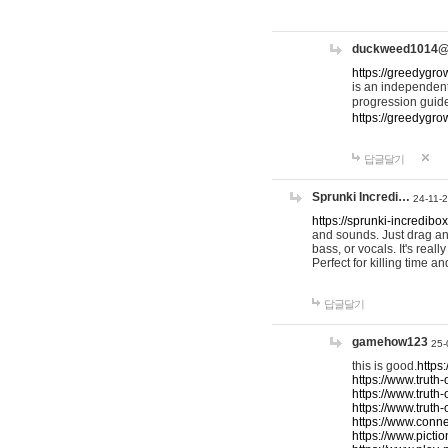
duckweed1014
https://greedygro
is an independent
progression guid
https://greedygr
답글달기
Sprunki Incredi…
24-11-
https://sprunki-incredibo
and sounds. Just drag an
bass, or vocals. It's rea
Perfect for killing time an
답글달기
gamehow123
25-
this is good.
https
https://www.truth-
https://www.truth-
https://www.truth
https://www.connec
https://www.pictio