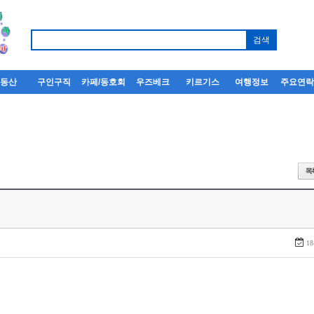
부동산
구인구직
카페/동호회
우즈베크
키르기스
여행정보
주요연
18