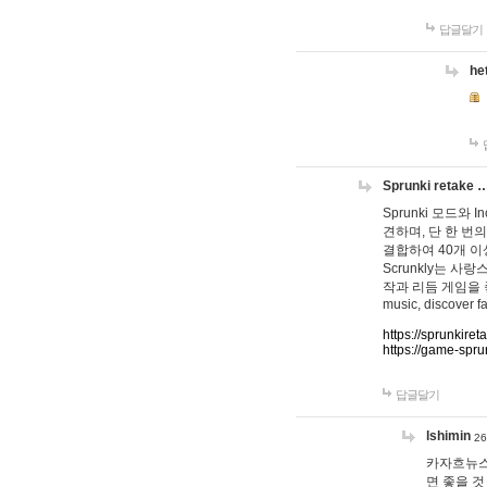
답글달기
he
Sprunki retake 
Sprunki 모드와
견하며, 단 한 번의
결합하여 40개 이
Scrunkly는 
작과 리듬 게임을 좋아하
music, discover fa
https://sprunkiret
https://game-spru
답글달기
lshimin
26
카자흐뉴스
면 좋을 것