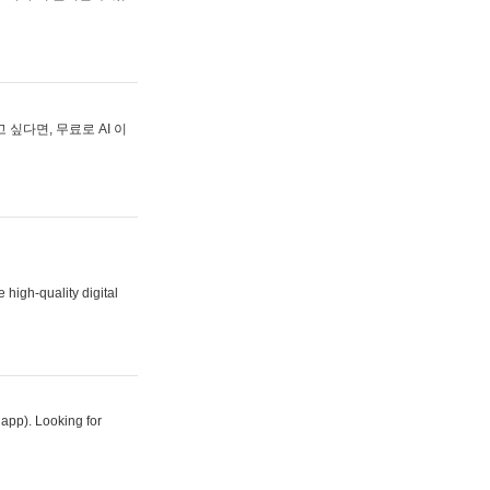
싶다면, 무료로 AI 이
 high-quality digital
 app). Looking for