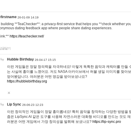
efirstname
26-01-09 14:19
m building **TeaChecker**: a privacy-first service that helps you **check whether y
onymous dating feedback app where people share dating experiences.
Link:**
https://teachecker.net/
답글달기
Hubble Birthday
26-04-17 15:15
이런 게임들은 정말 창의력을 자극하네요! 이렇게 독특한 음악과 캐릭터를 만들 
는 사실에 흥미를 느꼈어요. 저도 NASA 아카이브에서 허블 생일 이미지를 찾아
얻어봤답니다. 여러분은 어떤 영감을 받아보셨나요?
https://hubblebirthday.org
Lip Sync
26-06-23 12:23
이런 창의적인 게임들이 정말 흥미롭네요! 특히 음악을 창작하는 다양한 방법을 탐
즘은 LipSync AI 같은 도구를 사용해 자연스러운 대화형 비디오를 만드는 것도 
러분은 어떤 게임에서 가장 창의성을 발휘해 보셨나요?
https://lip-sync.pro