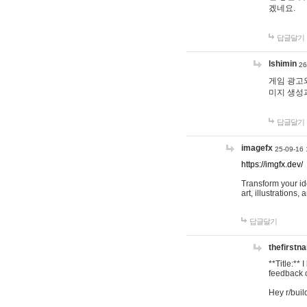
겠네요.
답글달기
lshimin
26
게임 광고와
미지 생성
답글달기
imagefx
25-09-16 
https://imgfx.dev/
Transform your id
art, illustrations
답글달기
thefirstn
**Title:**
feedback o
Hey r/buil