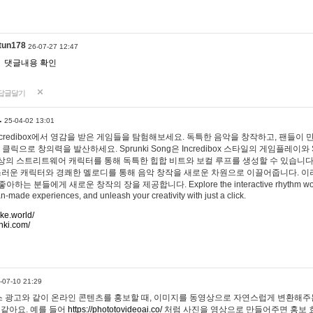
tun178
26-07-27 12:47
댓글내용 확인
답글달기
…
25-04-02 13:01
 Incredibox에서 영감을 받은 게임들을 탐험해보세요. 독특한 음악을 창작하고, 팬들이
 클릭으로 창의력을 발산하세요. Sprunki Song은 Incredibox 스타일의 게임플레이와 
상의 스트리트웨어 캐릭터를 통해 독특한 힙합 비트와 보컬 루프를 생성할 수 있습니다. 또한
사랑스러운 캐릭터와 경쾌한 멜로디를 통해 음악 창작을 새로운 차원으로 이끌어줍니다. 이
는 분들에게 새로운 창작의 장을 제공합니다. Explore the interactive rhythm world 
n-made experiences, and unleash your creativity with just a click.
ake.world/
nki.com/
-07-10 21:29
 광고와 같이 온라인 콘텐츠를 홍보할 때, 이미지를 동영상으로 자연스럽게 변환해주는
 같아요. 예를 들어
https://phototovideoai.co/
처럼 사진을 영상으로 만들어주면 홍보 효