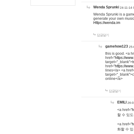
Wenda Sprunki
24-11-14 
Wenda Sprunki is a game t
generate your own music
Https://wenda.im
답글달기
gamehow123
25-
this is good. <a h
href="
https://www
target="_blank">t
href="
https://www
lines</a> <a href
target="_blank">c
online</a>
답글달기
EMILI
26-0
<a href="
h
할 수 있도
<a href="
h
화할 수 