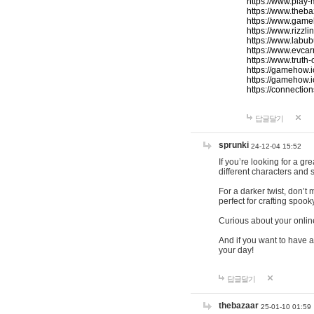
https://www.play-
https://www.theb
https://www.game
https://www.rizzli
https://www.labub
https://www.evcar
https://www.truth
https://gamehow.
https://gamehow.
https://connections
답글달기
sprunki
24-12-04 15:52
If you’re looking for a g
different characters and 
For a darker twist, don’t
perfect for crafting spoo
Curious about your onlin
And if you want to have a
your day!
답글달기
thebazaar
25-01-10 01:59