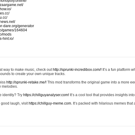
monopoly.online/
azaargame.net/
how.io/
nes.cc/
u.cc/
news.net/
-or-dare.org/generator
io/games/164604
io/mods
-hint.io/
reat way to make music, check out
http://sprunki-incredibox.com/!
It’s a fun platform 
sounds to create your own unique tracks.
 miss
http://sprunki-retake.me/!
This mod transforms the original game into a more ee
ky melodies.
e identity? Try
https://chillguyanalyser.com!
It’s a cool tool that provides insights into 
 good laugh, visit
https://chillguy-meme.com.
It’s packed with hilarious memes that 