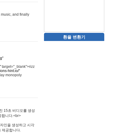
 music, and finally
환율 변환기
rg"
"
target="_blank">rizz
ons-hint.io/"
play monopoly
멋진 15초 비디오를 생성
합니다.<br>
타투 디자인을 생성하고 시각
을 제공합니다.