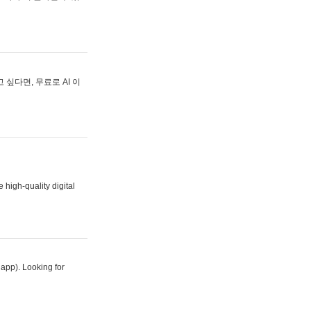
싶다면, 무료로 AI 이
 high-quality digital
 app). Looking for