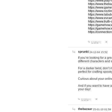
https://www.play-
https://www.theb
https://www.game
https://www.rizzli
https://www.labub
https://www.evcar
https://www.truth
https://gamehow.
https://gamehow.
https://connections
답글달기
sprunki
24-12-04 15:52
If you’re looking for a g
different characters and 
For a darker twist, don’t
perfect for crafting spoo
Curious about your onlin
And if you want to have a
your day!
답글달기
thebazaar
25-01-10 01:59