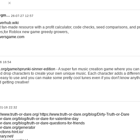
@gm…
26-07-27 12:57
werhub.wiki
 fan-made resource with a profit calculator, code checks, seed comparisons, and pr
es,for Roblox new game greedy growers。
owersgame.com
26 16:54
x.org/game/sprunki-sinner-edition
- A super fun music creation game where you can 
d drop characters to create your own unique music. Each character adds a differen
lly easy to use and you can make some pretty cool tunes even if you don't know anyt
d getting creative!
01-16 22:32
://www.truth-or-dare.org/
https://www.truth-or-dare.org/blog/Dirty-Truth-or-Dare
or-dare.org/blog/truth-or-dare-for-valentine-day
or-dare.org/blog/truth-or-dare-questions-for-friends
-or-dare.org/generator
tions-hint.io/
nary.net/