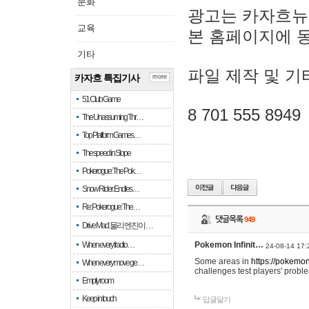
문화
광고는 카자흐뉴
교육
본 홈페이지에 
기타
파일 제작 및 기
카자흐 특집기사
more
51 Club Game
8 701 555 8949
The Unassuming Thr…
Top Platform Games…
The speed in Slope
Pokerogue: The Pok…
Snow Rider: Endles…
Re: Pokerogue: The…
댓글목록
949
Drive Mad: 물리 엔진이 …
When every fractio…
Pokemon Infinit…
24-08-14 17:
Some areas in
https://pokemoni
When every move ge…
challenges test players' proble
Empty room
Keep in touch
답글달기