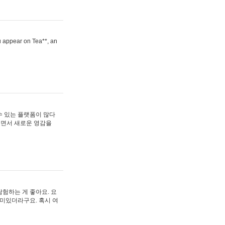
ou appear on Tea**, an
수 있는 플랫폼이 많다
보면서 새로운 영감을
험하는 게 좋아요. 요
재미있더라구요. 혹시 여