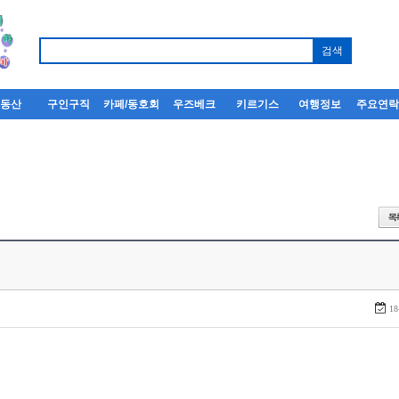
부동산
구인구직
카페/동호회
우즈베크
키르기스
여행정보
주요연
18