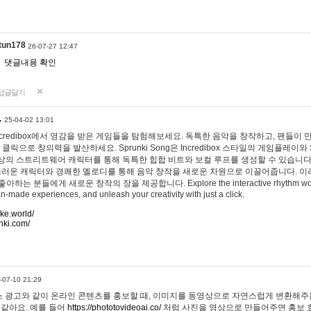
tun178
26-07-27 12:47
댓글내용 확인
답글달기
…
25-04-02 13:01
 Incredibox에서 영감을 받은 게임들을 탐험해보세요. 독특한 음악을 창작하고, 팬들이
 클릭으로 창의력을 발산하세요. Sprunki Song은 Incredibox 스타일의 게임플레이와 
상의 스트리트웨어 캐릭터를 통해 독특한 힙합 비트와 보컬 루프를 생성할 수 있습니다. 또한
사랑스러운 캐릭터와 경쾌한 멜로디를 통해 음악 창작을 새로운 차원으로 이끌어줍니다. 이
는 분들에게 새로운 창작의 장을 제공합니다. Explore the interactive rhythm world 
n-made experiences, and unleash your creativity with just a click.
ake.world/
nki.com/
-07-10 21:29
 광고와 같이 온라인 콘텐츠를 홍보할 때, 이미지를 동영상으로 자연스럽게 변환해주는
 같아요. 예를 들어
https://phototovideoai.co/
처럼 사진을 영상으로 만들어주면 홍보 효