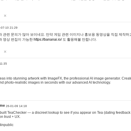
-07-10 21:29
 관련 문의가 많아 보이네요. 만약 게임 관련 이미지나 홍보용 동영상을 직접 제작하고 
과 영상 편집이 가능한
https://bananai.io/
도 활용해볼 만합니다.
11:35
eas into stunning artwork with ImageFX, the professional AI image generator. Create
, and photo-realistic images in seconds with our advanced AI technology.
ame
26-01-09 14:18
 I built TeaChecker — a discreet lookup to see if you appear on Tea (dating feedback
n trust + UX.
dinpublic