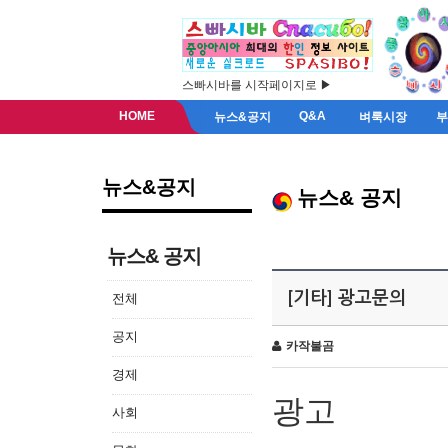
스빠시바를 시작페이지로 ▶
HOME
Q&A
뉴스&공지
벼룩시장
뉴스&공지
뉴스& 공지
뉴스& 공지
[기타] 광고문의
전체
공지
카작불곰
경제
광고
사회