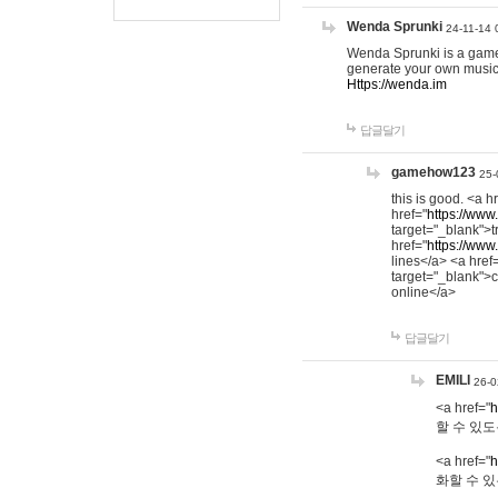
Wenda Sprunki
24-11-14 
Wenda Sprunki is a game t
generate your own music
Https://wenda.im
답글달기
gamehow123
25-
this is good. <a h
href="
https://www
target="_blank">t
href="
https://www
lines</a> <a href
target="_blank">c
online</a>
답글달기
EMILI
26-0
<a href="
h
할 수 있도
<a href="
h
화할 수 