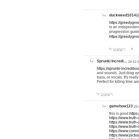
duckweed1014
https://greedygro
is an independent
progression guid
https://greedygr
답글달기
Sprunki Incredi…
24-11-
https://sprunki-incredibo
and sounds. Just drag an
bass, or vocals. It's rea
Perfect for killing time an
답글달기
gamehow123
25-
this is good.
https
https://www.truth-
https://www.truth-
https://www.truth
https://www.connec
https://www.pictio