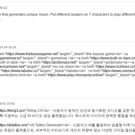
00:12
hat generates unique music. Put different avatars on 7 characters to play different
.
01-16 22:31
ref="
https://www.thebazaargame.net"
target="_blank">the bazaar game</a> <a
.gamehow.io/"
target="_blank"> gamehow </a> <a href="
https://www.truth-or-dare.o
ruth or dare </a> <a href="
https://pictionary.net/"
target="_blank">pictionary</a> <a
.evcarnews.net/"
target="_blank">ev car news</a> <a href="
https://www.rizzlines.cc/
="
https://www.labubu.cc/"
target="_blank">labubu</a> <a href="
https://www.connecti
onnections hint</a> <a href="
https://www.play-monopoly.online/"
target="_blank">
2-01 15:41
ttps://kling3.pro"
>Kling 3.0</a> - 사용자가 동적인 모션과 동기화된 오디오를 갖춘 
록 지원하는 고급 AI 비디오 생성 플랫폼입니다. 텍스트와 이미지의 완벽한 통합을 제공
ttps://aitattoo.one"
>AI Tattoo Generator</a> - 사용자가 AI를 활용하여 맞춤형 
있는 최첨단 플랫폼으로, 세부적인 미리보기와 개인의 취향에 맞는 다양한 스타일 옵션