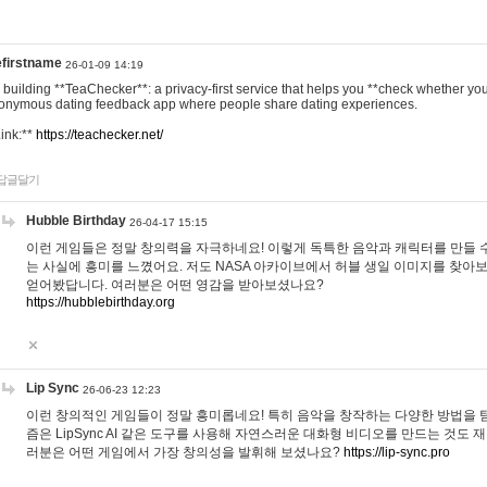
efirstname
26-01-09 14:19
m building **TeaChecker**: a privacy-first service that helps you **check whether y
onymous dating feedback app where people share dating experiences.
Link:**
https://teachecker.net/
답글달기
Hubble Birthday
26-04-17 15:15
이런 게임들은 정말 창의력을 자극하네요! 이렇게 독특한 음악과 캐릭터를 만들 
는 사실에 흥미를 느꼈어요. 저도 NASA 아카이브에서 허블 생일 이미지를 찾아
얻어봤답니다. 여러분은 어떤 영감을 받아보셨나요?
https://hubblebirthday.org
Lip Sync
26-06-23 12:23
이런 창의적인 게임들이 정말 흥미롭네요! 특히 음악을 창작하는 다양한 방법을 탐
즘은 LipSync AI 같은 도구를 사용해 자연스러운 대화형 비디오를 만드는 것도 
러분은 어떤 게임에서 가장 창의성을 발휘해 보셨나요?
https://lip-sync.pro