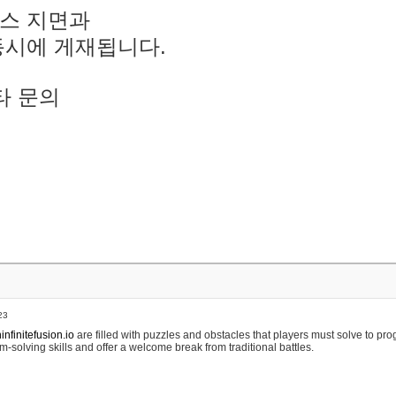
스 지면과
동시에 게재됩니다.
타 문의
23
nfinitefusion.io
are filled with puzzles and obstacles that players must solve to pr
m-solving skills and offer a welcome break from traditional battles.