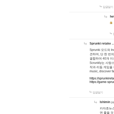
답글달기
he
Sprunki retake 
Sprunki 모드와
견하며, 단 한 번의
결합하여 40개 이
Scrunkly는 
작과 리듬 게임을 좋아하
music, discover fa
https://sprunkiret
https://game-spru
답글달기
lshimin
26
카자흐뉴스
면 좋을 것