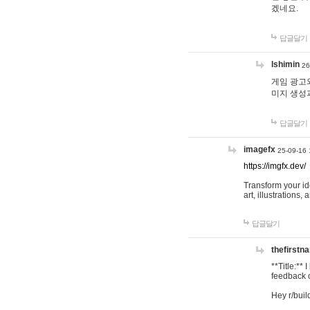
겠네요.
답글달기
lshimin
26
게임 광고와
미지 생성
답글달기
imagefx
25-09-16 
https://imgfx.dev/
Transform your id
art, illustrations
답글달기
thefirstn
**Title:**
feedback o
Hey r/buil