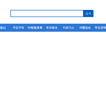
부동산
구인구직
카페/동호회
우즈베크
키르기스
여행정보
주요연