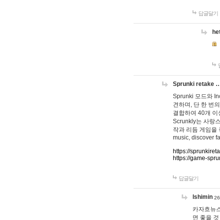
답글달기
he
Sprunki retake 
Sprunki 모드와
견하며, 단 한 번의
결합하여 40개 이
Scrunkly는 
작과 리듬 게임을 좋아하
music, discover fa
https://sprunkiret
https://game-spru
답글달기
lshimin
26
카자흐뉴스
면 좋을 것