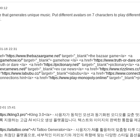
00:12
hat generates unique music. Put different avatars on 7 characters to play different
.
01-16 22:31
ref="
https://www.thebazaargame.net"
target="_blank">the bazaar game</a> <a
.gamehow.io/"
target="_blank"> gamehow </a> <a href="
https://www.truth-or-dare.o
ruth or dare </a> <a href="
https://pictionary.net/"
target="_blank">pictionary</a> <a
.evcarnews.net/"
target="_blank">ev car news</a> <a href="
https://www.rizzlines.cc/
="
https://www.labubu.cc/"
target="_blank">labubu</a> <a href="
https://www.connecti
onnections hint</a> <a href="
https://www.play-monopoly.online/"
target="_blank">
2-01 15:41
ttps://kling3.pro"
>Kling 3.0</a> - 사용자가 동적인 모션과 동기화된 오디오를 갖춘 
록 지원하는 고급 AI 비디오 생성 플랫폼입니다. 텍스트와 이미지의 완벽한 통합을 제공
ttps://aitattoo.one"
>AI Tattoo Generator</a> - 사용자가 AI를 활용하여 맞춤형 
있는 최첨단 플랫폼으로, 세부적인 미리보기와 개인의 취향에 맞는 다양한 스타일 옵션