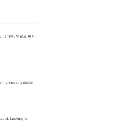
싶다면, 무료로 AI 이
 high-quality digital
 app). Looking for