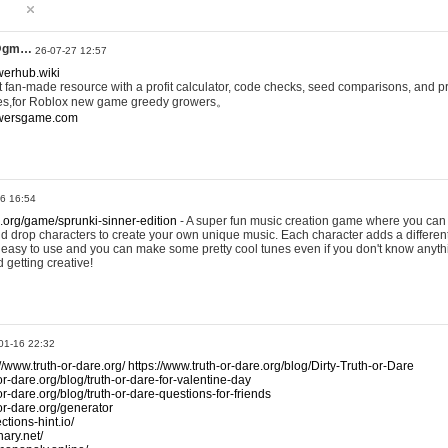
@gm…
26-07-27 12:57
werhub.wiki
 fan-made resource with a profit calculator, code checks, seed comparisons, and pr
es,for Roblox new game greedy growers。
owersgame.com
26 16:54
x.org/game/sprunki-sinner-edition
- A super fun music creation game where you can 
d drop characters to create your own unique music. Each character adds a differen
lly easy to use and you can make some pretty cool tunes even if you don't know anyt
d getting creative!
01-16 22:32
://www.truth-or-dare.org/
https://www.truth-or-dare.org/blog/Dirty-Truth-or-Dare
or-dare.org/blog/truth-or-dare-for-valentine-day
or-dare.org/blog/truth-or-dare-questions-for-friends
-or-dare.org/generator
tions-hint.io/
nary.net/