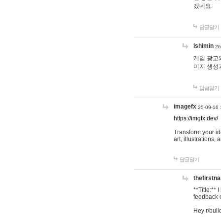
겠네요.
답글달기
lshimin
26
게임 광고와
미지 생성
답글달기
imagefx
25-09-16 
https://imgfx.dev/
Transform your id
art, illustrations
답글달기
thefirstn
**Title:**
feedback o
Hey r/buil