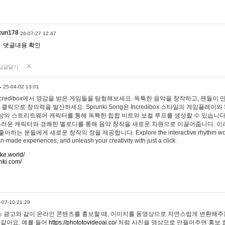
tun178
26-07-27 12:47
댓글내용 확인
답글달기
…
25-04-02 13:01
 Incredibox에서 영감을 받은 게임들을 탐험해보세요. 독특한 음악을 창작하고, 팬들이
 클릭으로 창의력을 발산하세요. Sprunki Song은 Incredibox 스타일의 게임플레이와 
상의 스트리트웨어 캐릭터를 통해 독특한 힙합 비트와 보컬 루프를 생성할 수 있습니다. 또한
사랑스러운 캐릭터와 경쾌한 멜로디를 통해 음악 창작을 새로운 차원으로 이끌어줍니다. 이
는 분들에게 새로운 창작의 장을 제공합니다. Explore the interactive rhythm world 
n-made experiences, and unleash your creativity with just a click.
ake.world/
nki.com/
-07-10 21:29
 광고와 같이 온라인 콘텐츠를 홍보할 때, 이미지를 동영상으로 자연스럽게 변환해주는
 같아요. 예를 들어
https://phototovideoai.co/
처럼 사진을 영상으로 만들어주면 홍보 효