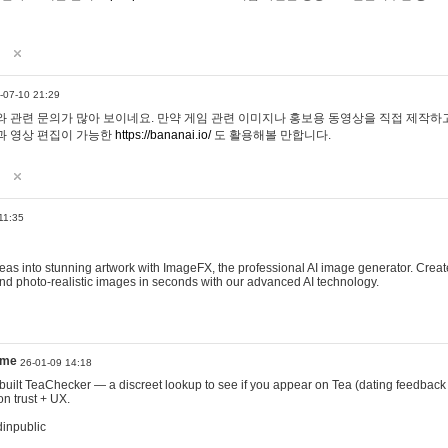
-07-10 21:29
 관련 문의가 많아 보이네요. 만약 게임 관련 이미지나 홍보용 동영상을 직접 제작하고 
과 영상 편집이 가능한
https://bananai.io/
도 활용해볼 만합니다.
11:35
eas into stunning artwork with ImageFX, the professional AI image generator. Create
, and photo-realistic images in seconds with our advanced AI technology.
ame
26-01-09 14:18
 I built TeaChecker — a discreet lookup to see if you appear on Tea (dating feedback
n trust + UX.
dinpublic