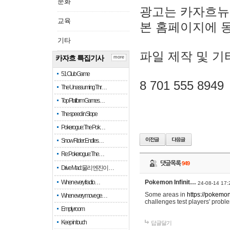
문화
광고는 카자흐뉴
교육
본 홈페이지에 
기타
파일 제작 및 기
카자흐 특집기사
more
51 Club Game
8 701 555 8949
The Unassuming Thr…
Top Platform Games…
The speed in Slope
Pokerogue: The Pok…
Snow Rider: Endles…
Re: Pokerogue: The…
댓글목록
949
Drive Mad: 물리 엔진이 …
When every fractio…
Pokemon Infinit…
24-08-14 17:
Some areas in
https://pokemoni
When every move ge…
challenges test players' proble
Empty room
Keep in touch
답글달기