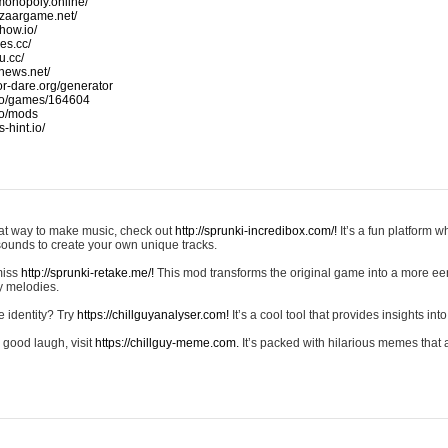
monopoly.online/
azaargame.net/
how.io/
nes.cc/
u.cc/
news.net/
-or-dare.org/generator
io/games/164604
io/mods
-hint.io/
reat way to make music, check out
http://sprunki-incredibox.com/!
It’s a fun platform 
sounds to create your own unique tracks.
 miss
http://sprunki-retake.me/!
This mod transforms the original game into a more ee
ky melodies.
e identity? Try
https://chillguyanalyser.com!
It’s a cool tool that provides insights into 
 good laugh, visit
https://chillguy-meme.com.
It’s packed with hilarious memes that 