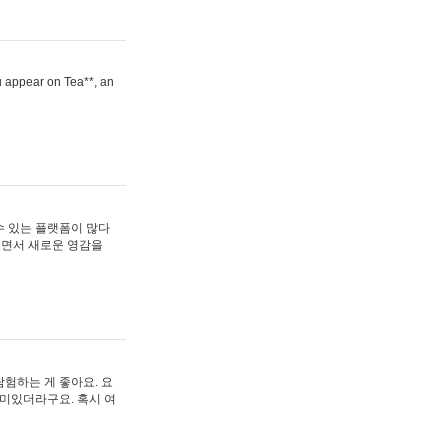
ou appear on Tea**, an
수 있는 플랫폼이 많다
보면서 새로운 영감을
험하는 게 좋아요. 요
재미있더라구요. 혹시 여