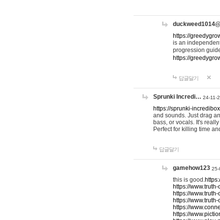
duckweed1014
https://greedygro
is an independent
progression guid
https://greedygr
답글달기
Sprunki Incredi…
24-11-
https://sprunki-incredibo
and sounds. Just drag an
bass, or vocals. It's rea
Perfect for killing time an
답글달기
gamehow123
25-
this is good.
https
https://www.truth-
https://www.truth-
https://www.truth
https://www.connec
https://www.pictio