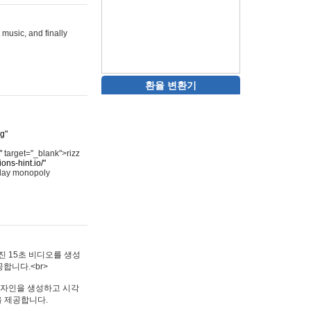
 music, and finally
환율 변환기
rg"
"
target="_blank">rizz
ons-hint.io/"
play monopoly
멋진 15초 비디오를 생성
합니다.<br>
타투 디자인을 생성하고 시각
을 제공합니다.