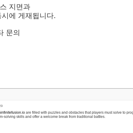
스 지면과
동시에 게재됩니다.
타 문의
23
nfinitefusion.io
are filled with puzzles and obstacles that players must solve to pr
m-solving skills and offer a welcome break from traditional battles.