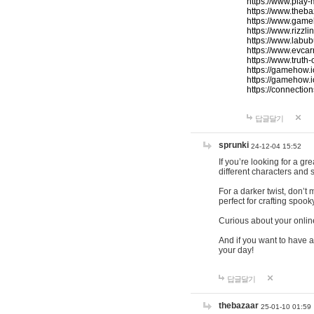
https://www.play-
https://www.theb
https://www.game
https://www.rizzli
https://www.labub
https://www.evcar
https://www.truth
https://gamehow.
https://gamehow.
https://connections
답글달기
sprunki
24-12-04 15:52
If you’re looking for a g
different characters and 
For a darker twist, don’t
perfect for crafting spoo
Curious about your onlin
And if you want to have a
your day!
답글달기
thebazaar
25-01-10 01:59