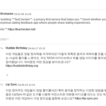
efirstname
26-01-09 14:19
m building **TeaChecker**: a privacy-first service that helps you **check whether y
onymous dating feedback app where people share dating experiences.
Link:**
https://teachecker.net/
답글달기
Hubble Birthday
26-04-17 15:15
이런 게임들은 정말 창의력을 자극하네요! 이렇게 독특한 음악과 캐릭터를 만들 
는 사실에 흥미를 느꼈어요. 저도 NASA 아카이브에서 허블 생일 이미지를 찾아
얻어봤답니다. 여러분은 어떤 영감을 받아보셨나요?
https://hubblebirthday.org
Lip Sync
26-06-23 12:23
이런 창의적인 게임들이 정말 흥미롭네요! 특히 음악을 창작하는 다양한 방법을 탐
즘은 LipSync AI 같은 도구를 사용해 자연스러운 대화형 비디오를 만드는 것도 
러분은 어떤 게임에서 가장 창의성을 발휘해 보셨나요?
https://lip-sync.pro