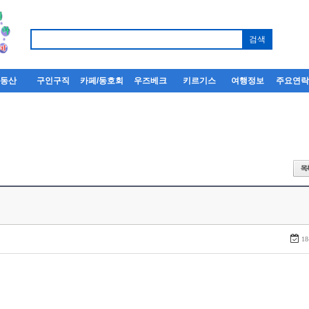
부동산
구인구직
카페/동호회
우즈베크
키르기스
여행정보
주요연
18