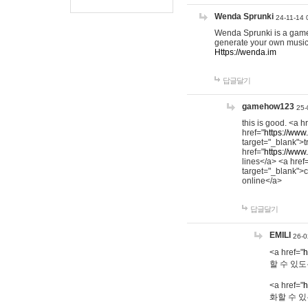
Wenda Sprunki
24-11-14 
Wenda Sprunki is a game t
generate your own music
Https://wenda.im
답글달기
gamehow123
25-
this is good. <a h
href="
https://www
target="_blank">t
href="
https://www
lines</a> <a href
target="_blank">c
online</a>
답글달기
EMILI
26-0
<a href="
h
할 수 있도
<a href="
h
화할 수 