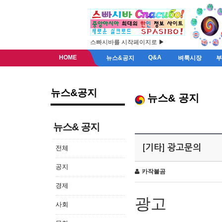
스빠시바를 시작페이지로 ▶
HOME
Q&A
뉴스&공지
벼룩시장
뉴스&공지
뉴스& 공지
뉴스& 공지
[기타] 광고문의
전체
공지
카작불곰
경제
광고
사회