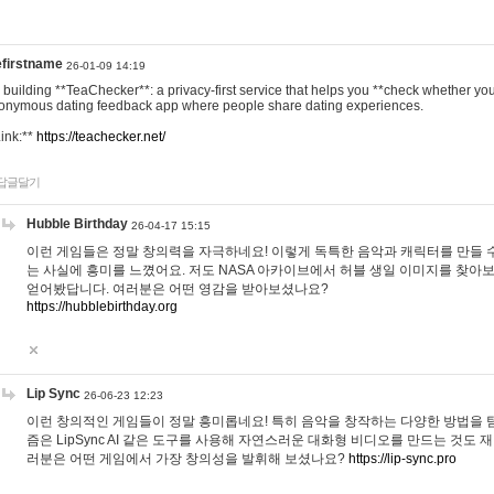
efirstname
26-01-09 14:19
m building **TeaChecker**: a privacy-first service that helps you **check whether y
onymous dating feedback app where people share dating experiences.
Link:**
https://teachecker.net/
답글달기
Hubble Birthday
26-04-17 15:15
이런 게임들은 정말 창의력을 자극하네요! 이렇게 독특한 음악과 캐릭터를 만들 
는 사실에 흥미를 느꼈어요. 저도 NASA 아카이브에서 허블 생일 이미지를 찾아
얻어봤답니다. 여러분은 어떤 영감을 받아보셨나요?
https://hubblebirthday.org
Lip Sync
26-06-23 12:23
이런 창의적인 게임들이 정말 흥미롭네요! 특히 음악을 창작하는 다양한 방법을 탐
즘은 LipSync AI 같은 도구를 사용해 자연스러운 대화형 비디오를 만드는 것도 
러분은 어떤 게임에서 가장 창의성을 발휘해 보셨나요?
https://lip-sync.pro