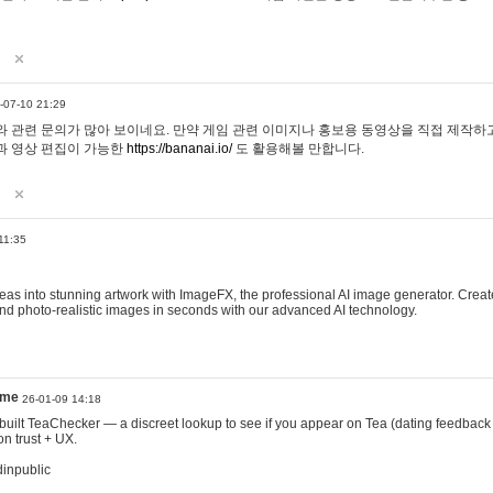
-07-10 21:29
 관련 문의가 많아 보이네요. 만약 게임 관련 이미지나 홍보용 동영상을 직접 제작하고 
과 영상 편집이 가능한
https://bananai.io/
도 활용해볼 만합니다.
11:35
eas into stunning artwork with ImageFX, the professional AI image generator. Create
, and photo-realistic images in seconds with our advanced AI technology.
ame
26-01-09 14:18
 I built TeaChecker — a discreet lookup to see if you appear on Tea (dating feedback
n trust + UX.
dinpublic