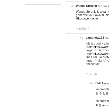
Wenda Sprunki
24-11-14 
Wenda Sprunki is a game t
generate your own music
Https://wenda.im
답글달기
gamehow123
25-
this is good. <a h
href="
https://www
target="_blank">t
href="
https://www
lines</a> <a href
target="_blank">c
online</a>
답글달기
EMILI
26-0
<a href="
h
할 수 있도
<a href="
h
화할 수 