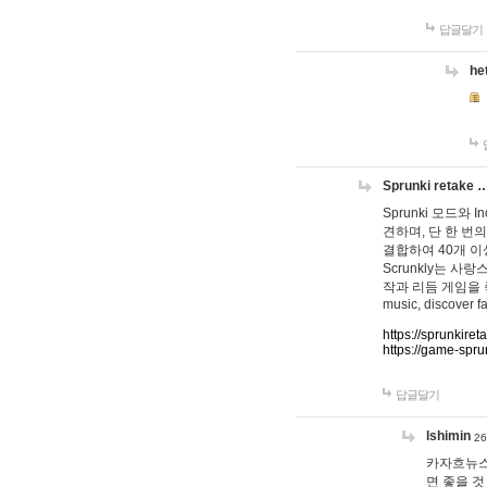
답글달기
he
Sprunki retake 
Sprunki 모드와
견하며, 단 한 번의
결합하여 40개 이
Scrunkly는 
작과 리듬 게임을 좋아하
music, discover fa
https://sprunkiret
https://game-spru
답글달기
lshimin
26
카자흐뉴스
면 좋을 것