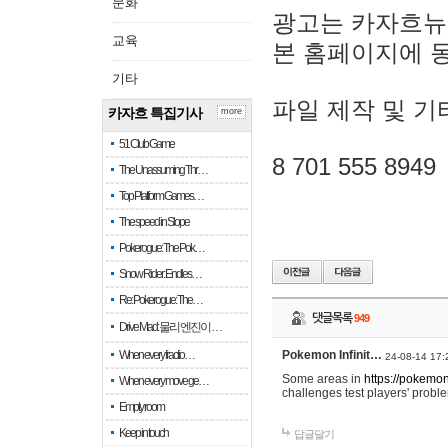
문화
광고는 카자흐뉴
교육
본 홈페이지에 
기타
파일 제작 및 기
카자흐 특집기사
more
51 Club Game
8 701 555 8949
The Unassuming Thr…
Top Platform Games…
The speed in Slope
Pokerogue: The Pok…
Snow Rider: Endles…
Re: Pokerogue: The…
댓글목록
949
Drive Mad: 물리 엔진이 …
When every fractio…
Pokemon Infinit…
24-08-14 17:
Some areas in
https://pokemoni
When every move ge…
challenges test players' proble
Empty room
Keep in touch
답글달기