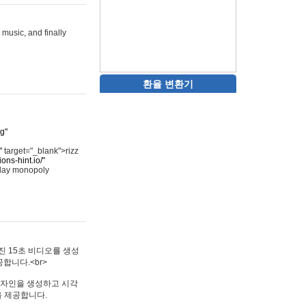
 music, and finally
환율 변환기
rg"
"
target="_blank">rizz
ons-hint.io/"
play monopoly
멋진 15초 비디오를 생성
합니다.<br>
타투 디자인을 생성하고 시각
을 제공합니다.