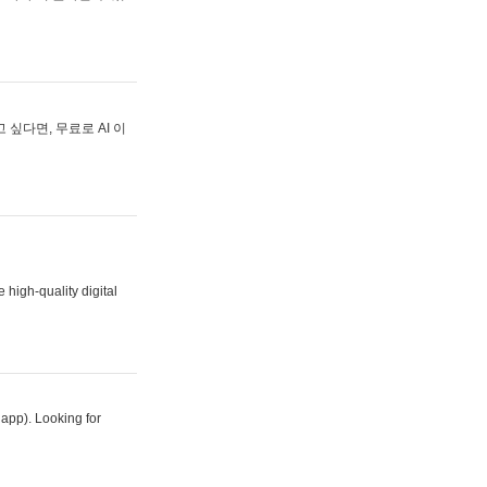
싶다면, 무료로 AI 이
 high-quality digital
 app). Looking for