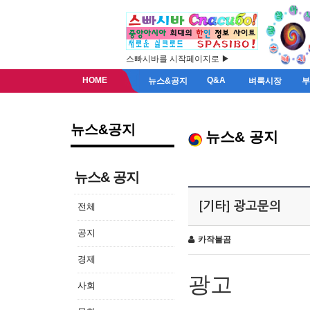
스빠시바를 시작페이지로 ▶
HOME
Q&A
뉴스&공지
벼룩시장
뉴스&공지
뉴스& 공지
뉴스& 공지
[기타] 광고문의
전체
공지
카작불곰
경제
광고
사회