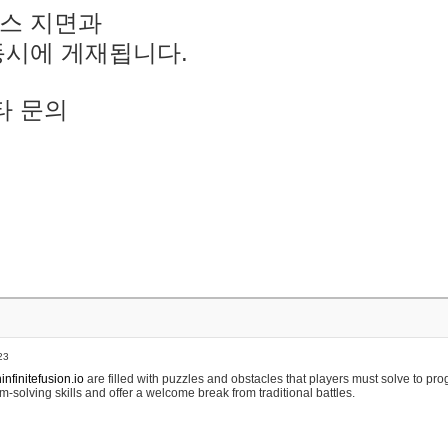
스 지면과
동시에 게재됩니다.
타 문의
23
nfinitefusion.io
are filled with puzzles and obstacles that players must solve to pr
m-solving skills and offer a welcome break from traditional battles.