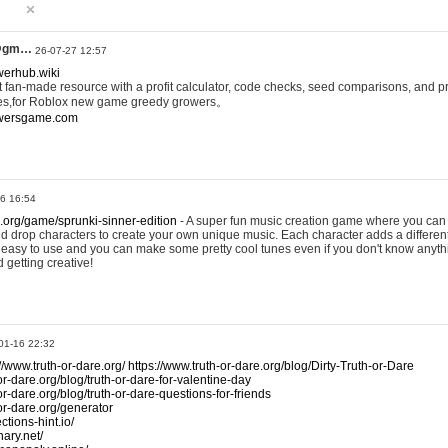
@gm…
26-07-27 12:57
werhub.wiki
 fan-made resource with a profit calculator, code checks, seed comparisons, and pr
es,for Roblox new game greedy growers。
owersgame.com
26 16:54
x.org/game/sprunki-sinner-edition
- A super fun music creation game where you can 
d drop characters to create your own unique music. Each character adds a differen
lly easy to use and you can make some pretty cool tunes even if you don't know anyt
d getting creative!
01-16 22:32
://www.truth-or-dare.org/
https://www.truth-or-dare.org/blog/Dirty-Truth-or-Dare
or-dare.org/blog/truth-or-dare-for-valentine-day
or-dare.org/blog/truth-or-dare-questions-for-friends
-or-dare.org/generator
tions-hint.io/
nary.net/