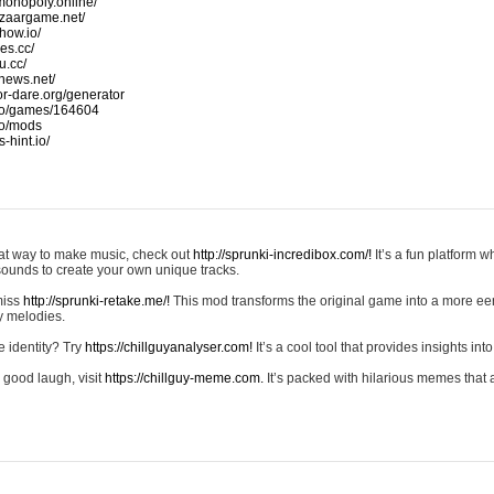
monopoly.online/
azaargame.net/
how.io/
nes.cc/
u.cc/
news.net/
-or-dare.org/generator
io/games/164604
io/mods
-hint.io/
reat way to make music, check out
http://sprunki-incredibox.com/!
It’s a fun platform 
sounds to create your own unique tracks.
 miss
http://sprunki-retake.me/!
This mod transforms the original game into a more ee
ky melodies.
e identity? Try
https://chillguyanalyser.com!
It’s a cool tool that provides insights into 
 good laugh, visit
https://chillguy-meme.com.
It’s packed with hilarious memes that 