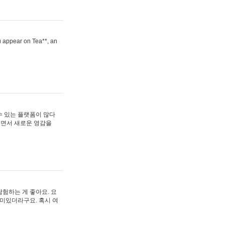
ou appear on Tea**, an
수 있는 플랫폼이 많다
보면서 새로운 영감을
험하는 게 좋아요. 요
재미있더라구요. 혹시 여