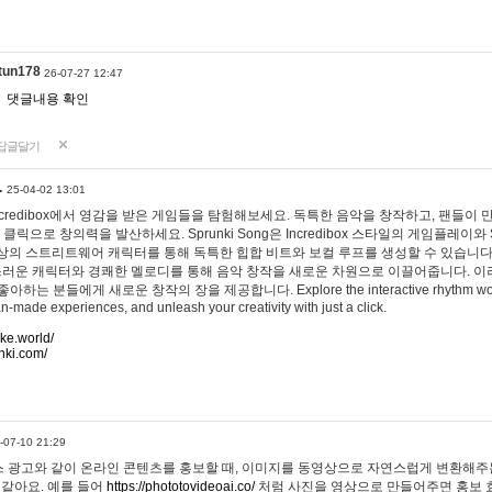
tun178
26-07-27 12:47
댓글내용 확인
답글달기
…
25-04-02 13:01
 Incredibox에서 영감을 받은 게임들을 탐험해보세요. 독특한 음악을 창작하고, 팬들이
 클릭으로 창의력을 발산하세요. Sprunki Song은 Incredibox 스타일의 게임플레이와 
상의 스트리트웨어 캐릭터를 통해 독특한 힙합 비트와 보컬 루프를 생성할 수 있습니다. 또한
사랑스러운 캐릭터와 경쾌한 멜로디를 통해 음악 창작을 새로운 차원으로 이끌어줍니다. 이
는 분들에게 새로운 창작의 장을 제공합니다. Explore the interactive rhythm world 
n-made experiences, and unleash your creativity with just a click.
ake.world/
nki.com/
-07-10 21:29
 광고와 같이 온라인 콘텐츠를 홍보할 때, 이미지를 동영상으로 자연스럽게 변환해주는
 같아요. 예를 들어
https://phototovideoai.co/
처럼 사진을 영상으로 만들어주면 홍보 효