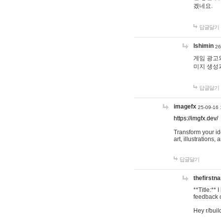
겠네요.
답글달기
lshimin
26
게임 광고와
미지 생성
답글달기
imagefx
25-09-16 
https://imgfx.dev/
Transform your id
art, illustrations
답글달기
thefirstn
**Title:**
feedback o
Hey r/buil