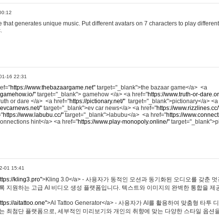
00:12
hat generates unique music. Put different avatars on 7 characters to play different
.
01-16 22:31
ref="
https://www.thebazaargame.net"
target="_blank">the bazaar game</a> <a
.gamehow.io/"
target="_blank"> gamehow </a> <a href="
https://www.truth-or-dare.o
ruth or dare </a> <a href="
https://pictionary.net/"
target="_blank">pictionary</a> <a
.evcarnews.net/"
target="_blank">ev car news</a> <a href="
https://www.rizzlines.cc/
="
https://www.labubu.cc/"
target="_blank">labubu</a> <a href="
https://www.connecti
onnections hint</a> <a href="
https://www.play-monopoly.online/"
target="_blank">
2-01 15:41
ttps://kling3.pro"
>Kling 3.0</a> - 사용자가 동적인 모션과 동기화된 오디오를 갖춘 
록 지원하는 고급 AI 비디오 생성 플랫폼입니다. 텍스트와 이미지의 완벽한 통합을 제공
ttps://aitattoo.one"
>AI Tattoo Generator</a> - 사용자가 AI를 활용하여 맞춤형 
있는 최첨단 플랫폼으로, 세부적인 미리보기와 개인의 취향에 맞는 다양한 스타일 옵션