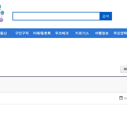
부동산
구인구직
카페/동호회
우즈베크
키르기스
여행정보
주요연
18