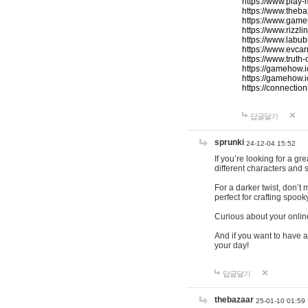
https://www.play-
https://www.theb
https://www.game
https://www.rizzli
https://www.labub
https://www.evcar
https://www.truth
https://gamehow.
https://gamehow.
https://connections
답글달기
sprunki
24-12-04 15:52
If you’re looking for a g
different characters and 
For a darker twist, don’t
perfect for crafting spoo
Curious about your onlin
And if you want to have a
your day!
답글달기
thebazaar
25-01-10 01:59