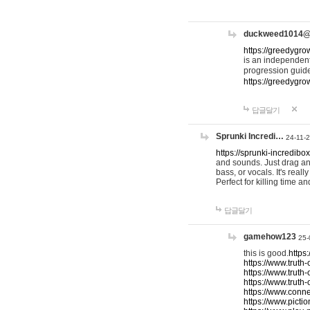
duckweed1014
https://greedygro
is an independent
progression guid
https://greedygr
답글달기
Sprunki Incredi…
24-11-
https://sprunki-incredibo
and sounds. Just drag an
bass, or vocals. It's rea
Perfect for killing time an
답글달기
gamehow123
25-
this is good.
https
https://www.truth-
https://www.truth-
https://www.truth
https://www.connec
https://www.pictio