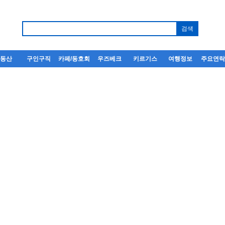
부동산
구인구직
카페/동호회
우즈베크
키르기스
여행정보
주요연