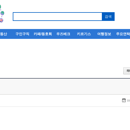
부동산
구인구직
카페/동호회
우즈베크
키르기스
여행정보
주요연
18