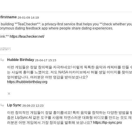
efirstname
26-01-09 14:19
m building **TeaChecker**: a privacy-first service that helps you **check whether y
onymous dating feedback app where people share dating experiences.
Link:**
https://teachecker.net/
답글달기
Hubble Birthday
26-04-17 15:15
이런 게임들은 정말 창의력을 자극하네요! 이렇게 독특한 음악과 캐릭터를 만들 
는 사실에 흥미를 느꼈어요. 저도 NASA 아카이브에서 허블 생일 이미지를 찾아
얻어봤답니다. 여러분은 어떤 영감을 받아보셨나요?
https://hubblebirthday.org
Lip Sync
26-06-23 12:23
이런 창의적인 게임들이 정말 흥미롭네요! 특히 음악을 창작하는 다양한 방법을 탐
즘은 LipSync AI 같은 도구를 사용해 자연스러운 대화형 비디오를 만드는 것도 
러분은 어떤 게임에서 가장 창의성을 발휘해 보셨나요?
https://lip-sync.pro