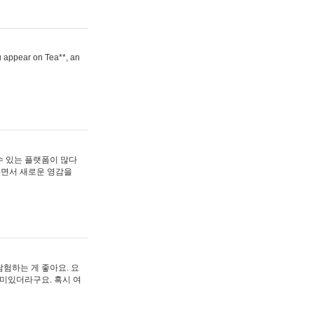
ou appear on Tea**, an
수 있는 플랫폼이 많다
보면서 새로운 영감을
험하는 게 좋아요. 요
재미있더라구요. 혹시 여