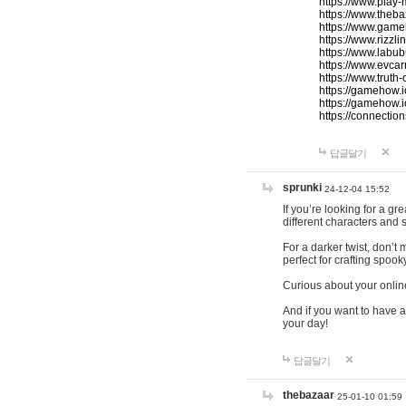
https://www.play-
https://www.theb
https://www.game
https://www.rizzli
https://www.labub
https://www.evcar
https://www.truth
https://gamehow.
https://gamehow.
https://connections
답글달기
sprunki
24-12-04 15:52
If you’re looking for a g
different characters and 
For a darker twist, don’t
perfect for crafting spoo
Curious about your onlin
And if you want to have a
your day!
답글달기
thebazaar
25-01-10 01:59