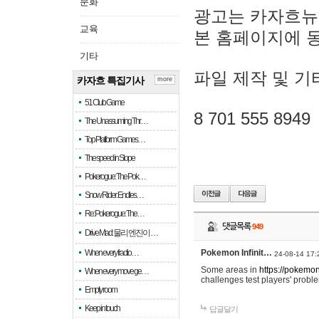
문화
광고는 카자흐뉴
교육
본 홈페이지에 
기타
파일 제작 및 기
카자흐 특집기사
more
51 Club Game
8 701 555 8949
The Unassuming Thr…
Top Platform Games…
The speed in Slope
Pokerogue: The Pok…
Snow Rider: Endles…
Re: Pokerogue: The…
댓글목록
949
Drive Mad: 물리 엔진이 …
When every fractio…
Pokemon Infinit…
24-08-14 17:
Some areas in
https://pokemoni
When every move ge…
challenges test players' proble
Empty room
Keep in touch
답글달기