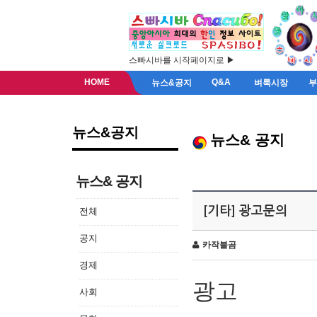
스빠시바를 시작페이지로 ▶
HOME
Q&A
뉴스&공지
벼룩시장
뉴스&공지
뉴스& 공지
뉴스& 공지
[기타] 광고문의
전체
공지
카작불곰
경제
광고
사회