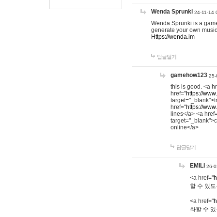
Wenda Sprunki
24-11-14 
Wenda Sprunki is a game t
generate your own music
Https://wenda.im
답글달기
gamehow123
25-
this is good. <a h
href="
https://www
target="_blank">t
href="
https://www
lines</a> <a href
target="_blank">c
online</a>
답글달기
EMILI
26-0
<a href="
h
할 수 있도
<a href="
h
화할 수 