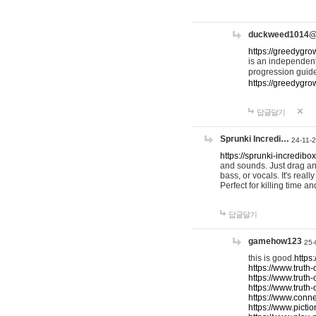
duckweed1014
https://greedygro
is an independent
progression guid
https://greedygr
답글달기
Sprunki Incredi…
24-11-
https://sprunki-incredibo
and sounds. Just drag an
bass, or vocals. It's rea
Perfect for killing time an
답글달기
gamehow123
25-
this is good.
https
https://www.truth-
https://www.truth-
https://www.truth
https://www.connec
https://www.pictio