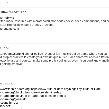
@gm…
26-07-27 12:57
werhub.wiki
 fan-made resource with a profit calculator, code checks, seed comparisons, and pr
es,for Roblox new game greedy growers。
owersgame.com
26 16:54
x.org/game/sprunki-sinner-edition
- A super fun music creation game where you can 
d drop characters to create your own unique music. Each character adds a differen
lly easy to use and you can make some pretty cool tunes even if you don't know anyt
d getting creative!
01-16 22:32
://www.truth-or-dare.org/
https://www.truth-or-dare.org/blog/Dirty-Truth-or-Dare
or-dare.org/blog/truth-or-dare-for-valentine-day
or-dare.org/blog/truth-or-dare-questions-for-friends
-or-dare.org/generator
tions-hint.io/
nary.net/