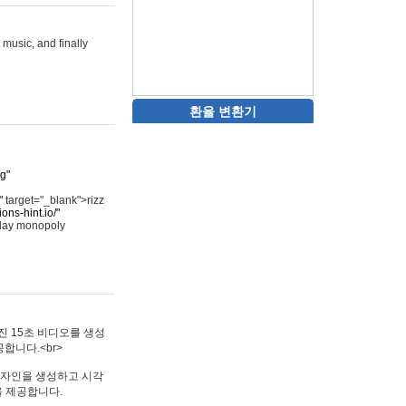
 music, and finally
환율 변환기
rg"
"
target="_blank">rizz
ons-hint.io/"
play monopoly
멋진 15초 비디오를 생성
합니다.<br>
타투 디자인을 생성하고 시각
을 제공합니다.