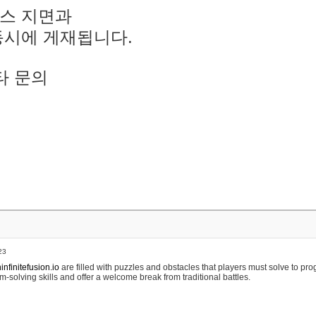
스 지면과
동시에 게재됩니다.
타 문의
23
nfinitefusion.io
are filled with puzzles and obstacles that players must solve to pr
m-solving skills and offer a welcome break from traditional battles.