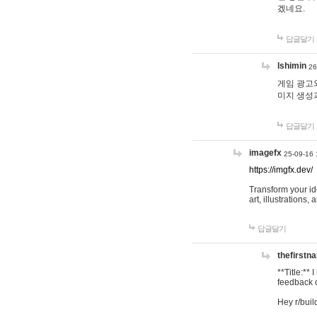
겠네요.
답글달기
lshimin
26
게임 광고와
미지 생성
답글달기
imagefx
25-09-16 
https://imgfx.dev/
Transform your id
art, illustrations
답글달기
thefirstn
**Title:**
feedback o
Hey r/buil