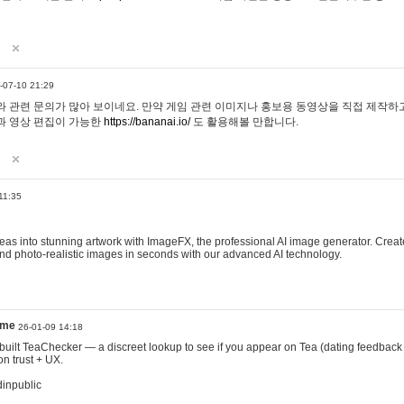
-07-10 21:29
 관련 문의가 많아 보이네요. 만약 게임 관련 이미지나 홍보용 동영상을 직접 제작하고 
과 영상 편집이 가능한
https://bananai.io/
도 활용해볼 만합니다.
11:35
eas into stunning artwork with ImageFX, the professional AI image generator. Create
, and photo-realistic images in seconds with our advanced AI technology.
ame
26-01-09 14:18
 I built TeaChecker — a discreet lookup to see if you appear on Tea (dating feedback
n trust + UX.
dinpublic