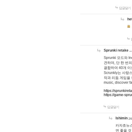
답글달기
he
Sprunki retake 
Sprunki 모드와
견하며, 단 한 번의
결합하여 40개 이
Scrunkly는 
작과 리듬 게임을 좋아하
music, discover fa
https://sprunkiret
https://game-spru
답글달기
lshimin
26
카자흐뉴스
면 좋을 것