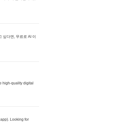
싶다면, 무료로 AI 이
 high-quality digital
 app). Looking for