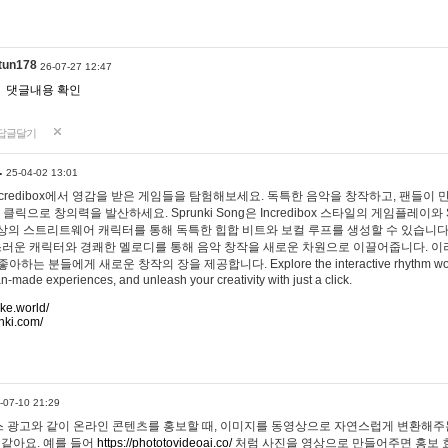
tun178
26-07-27 12:47
댓글내용 확인
답글달기
…
25-04-02 13:01
 Incredibox에서 영감을 받은 게임들을 탐험해보세요. 독특한 음악을 창작하고, 팬들이
 클릭으로 창의력을 발산하세요. Sprunki Song은 Incredibox 스타일의 게임플레이와 
상의 스트리트웨어 캐릭터를 통해 독특한 힙합 비트와 보컬 루프를 생성할 수 있습니다. 또한
사랑스러운 캐릭터와 경쾌한 멜로디를 통해 음악 창작을 새로운 차원으로 이끌어줍니다. 이
는 분들에게 새로운 창작의 장을 제공합니다. Explore the interactive rhythm world 
n-made experiences, and unleash your creativity with just a click.
ake.world/
nki.com/
-07-10 21:29
 광고와 같이 온라인 콘텐츠를 홍보할 때, 이미지를 동영상으로 자연스럽게 변환해주는
 같아요. 예를 들어
https://phototovideoai.co/
처럼 사진을 영상으로 만들어주면 홍보 효