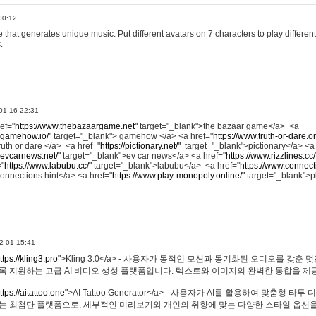
00:12
hat generates unique music. Put different avatars on 7 characters to play different
.
01-16 22:31
ref="
https://www.thebazaargame.net"
target="_blank">the bazaar game</a> <a
.gamehow.io/"
target="_blank"> gamehow </a> <a href="
https://www.truth-or-dare.o
ruth or dare </a> <a href="
https://pictionary.net/"
target="_blank">pictionary</a> <a
.evcarnews.net/"
target="_blank">ev car news</a> <a href="
https://www.rizzlines.cc/
="
https://www.labubu.cc/"
target="_blank">labubu</a> <a href="
https://www.connecti
onnections hint</a> <a href="
https://www.play-monopoly.online/"
target="_blank">
2-01 15:41
ttps://kling3.pro"
>Kling 3.0</a> - 사용자가 동적인 모션과 동기화된 오디오를 갖춘 
록 지원하는 고급 AI 비디오 생성 플랫폼입니다. 텍스트와 이미지의 완벽한 통합을 제공
ttps://aitattoo.one"
>AI Tattoo Generator</a> - 사용자가 AI를 활용하여 맞춤형 
있는 최첨단 플랫폼으로, 세부적인 미리보기와 개인의 취향에 맞는 다양한 스타일 옵션