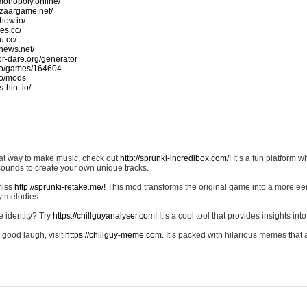
monopoly.online/
azaargame.net/
how.io/
nes.cc/
u.cc/
news.net/
-or-dare.org/generator
io/games/164604
io/mods
-hint.io/
reat way to make music, check out
http://sprunki-incredibox.com/!
It’s a fun platform 
sounds to create your own unique tracks.
 miss
http://sprunki-retake.me/!
This mod transforms the original game into a more ee
ky melodies.
e identity? Try
https://chillguyanalyser.com!
It’s a cool tool that provides insights into 
 good laugh, visit
https://chillguy-meme.com.
It’s packed with hilarious memes that 