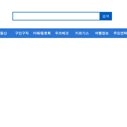
부동산
구인구직
카페/동호회
우즈베크
키르기스
여행정보
주요연