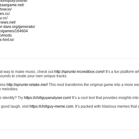
monopoly.online/
azaargame.net/
how.io/
nes.cc/
u.cc/
news.net/
-or-dare.org/generator
io/games/164604
io/mods
-hint.io/
reat way to make music, check out
http://sprunki-incredibox.com/!
It’s a fun platform 
sounds to create your own unique tracks.
 miss
http://sprunki-retake.me/!
This mod transforms the original game into a more ee
ky melodies.
e identity? Try
https://chillguyanalyser.com!
It’s a cool tool that provides insights into 
 good laugh, visit
https://chillguy-meme.com.
It’s packed with hilarious memes that 