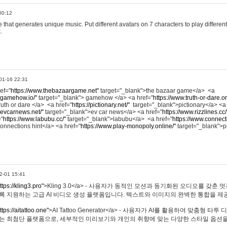
00:12
hat generates unique music. Put different avatars on 7 characters to play different
.
01-16 22:31
ref="
https://www.thebazaargame.net"
target="_blank">the bazaar game</a> <a
.gamehow.io/"
target="_blank"> gamehow </a> <a href="
https://www.truth-or-dare.o
ruth or dare </a> <a href="
https://pictionary.net/"
target="_blank">pictionary</a> <a
.evcarnews.net/"
target="_blank">ev car news</a> <a href="
https://www.rizzlines.cc/
="
https://www.labubu.cc/"
target="_blank">labubu</a> <a href="
https://www.connecti
onnections hint</a> <a href="
https://www.play-monopoly.online/"
target="_blank">
2-01 15:41
ttps://kling3.pro"
>Kling 3.0</a> - 사용자가 동적인 모션과 동기화된 오디오를 갖춘 
록 지원하는 고급 AI 비디오 생성 플랫폼입니다. 텍스트와 이미지의 완벽한 통합을 제공
ttps://aitattoo.one"
>AI Tattoo Generator</a> - 사용자가 AI를 활용하여 맞춤형 
있는 최첨단 플랫폼으로, 세부적인 미리보기와 개인의 취향에 맞는 다양한 스타일 옵션