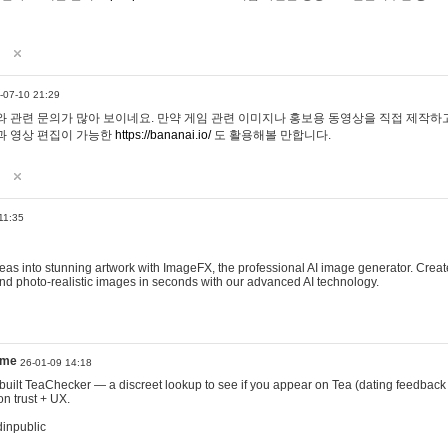
-07-10 21:29
 관련 문의가 많아 보이네요. 만약 게임 관련 이미지나 홍보용 동영상을 직접 제작하고 
과 영상 편집이 가능한
https://bananai.io/
도 활용해볼 만합니다.
11:35
eas into stunning artwork with ImageFX, the professional AI image generator. Create
, and photo-realistic images in seconds with our advanced AI technology.
ame
26-01-09 14:18
 I built TeaChecker — a discreet lookup to see if you appear on Tea (dating feedback
n trust + UX.
dinpublic