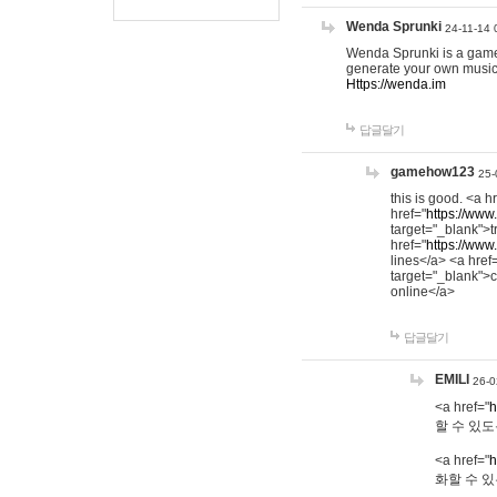
Wenda Sprunki
24-11-14 
Wenda Sprunki is a game t
generate your own music
Https://wenda.im
답글달기
gamehow123
25-
this is good. <a h
href="
https://www
target="_blank">t
href="
https://www
lines</a> <a href
target="_blank">c
online</a>
답글달기
EMILI
26-0
<a href="
h
할 수 있도
<a href="
h
화할 수 