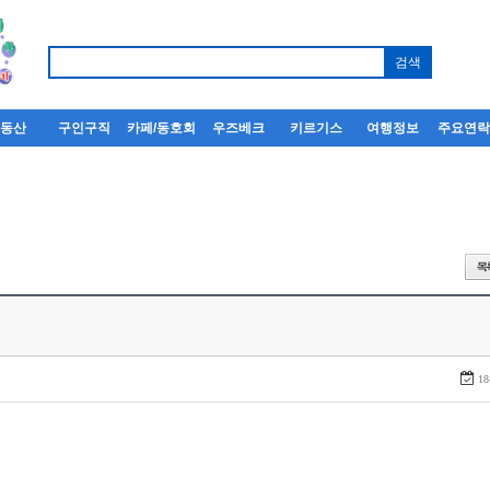
부동산
구인구직
카페/동호회
우즈베크
키르기스
여행정보
주요연
18