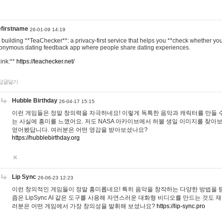
efirstname
26-01-09 14:19
m building **TeaChecker**: a privacy-first service that helps you **check whether y
onymous dating feedback app where people share dating experiences.
Link:**
https://teachecker.net/
답글달기
Hubble Birthday
26-04-17 15:15
이런 게임들은 정말 창의력을 자극하네요! 이렇게 독특한 음악과 캐릭터를 만들 
는 사실에 흥미를 느꼈어요. 저도 NASA 아카이브에서 허블 생일 이미지를 찾아
얻어봤답니다. 여러분은 어떤 영감을 받아보셨나요?
https://hubblebirthday.org
Lip Sync
26-06-23 12:23
이런 창의적인 게임들이 정말 흥미롭네요! 특히 음악을 창작하는 다양한 방법을 탐
즘은 LipSync AI 같은 도구를 사용해 자연스러운 대화형 비디오를 만드는 것도 
러분은 어떤 게임에서 가장 창의성을 발휘해 보셨나요?
https://lip-sync.pro