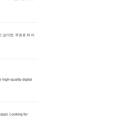
싶다면, 무료로 AI 이
 high-quality digital
 app). Looking for