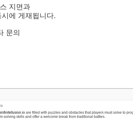
스 지면과
동시에 게재됩니다.
타 문의
23
nfinitefusion.io
are filled with puzzles and obstacles that players must solve to pr
m-solving skills and offer a welcome break from traditional battles.