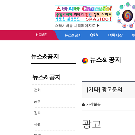
스빠시바를 시작페이지로 ▶
HOME
Q&A
뉴스&공지
벼룩시장
뉴스&공지
뉴스& 공지
뉴스& 공지
[기타] 광고문의
전체
공지
카작불곰
경제
광고
사회