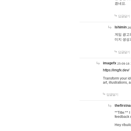
겠네요.
답글달기
lshimin
26
게임 광고와
미지 생성
답글달기
imagefx
25-09-16 
https://imgfx.dev/
Transform your id
art, illustrations
답글달기
thefirstn
**Title:**
feedback o
Hey r/buil