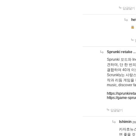
답글달기
he
Sprunki retake 
Sprunki 모드와
견하며, 단 한 번의
결합하여 40개 이
Scrunkly는 
작과 리듬 게임을 좋아하
music, discover fa
https://sprunkiret
https://game-spru
답글달기
lshimin
26
카자흐뉴스
면 좋을 것