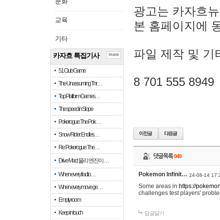
문화
광고는 카자흐뉴
교육
본 홈페이지에 
기타
파일 제작 및 기
카자흐 특집기사
more
51 Club Game
8 701 555 8949
The Unassuming Thr…
Top Platform Games…
The speed in Slope
Pokerogue: The Pok…
Snow Rider: Endles…
Re: Pokerogue: The…
댓글목록
949
Drive Mad: 물리 엔진이 …
When every fractio…
Pokemon Infinit…
24-08-14 17:
Some areas in
https://pokemoni
When every move ge…
challenges test players' proble
Empty room
Keep in touch
답글달기