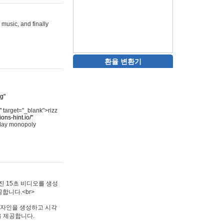
 music, and finally
환율 변환기
rg"
"
target="_blank">rizz
ons-hint.io/"
play monopoly
멋진 15초 비디오를 생성
합니다.<br>
타투 디자인을 생성하고 시각
을 제공합니다.