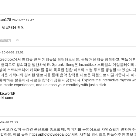
tun178
26-07-27 12:47
댓글내용 확인
답글달기
…
25-04-02 13:01
 Incredibox에서 영감을 받은 게임들을 탐험해보세요. 독특한 음악을 창작하고, 팬들이
 클릭으로 창의력을 발산하세요. Sprunki Song은 Incredibox 스타일의 게임플레이와 
상의 스트리트웨어 캐릭터를 통해 독특한 힙합 비트와 보컬 루프를 생성할 수 있습니다. 또한
사랑스러운 캐릭터와 경쾌한 멜로디를 통해 음악 창작을 새로운 차원으로 이끌어줍니다. 이
는 분들에게 새로운 창작의 장을 제공합니다. Explore the interactive rhythm world 
n-made experiences, and unleash your creativity with just a click.
ake.world/
nki.com/
-07-10 21:29
 광고와 같이 온라인 콘텐츠를 홍보할 때, 이미지를 동영상으로 자연스럽게 변환해주는
 같아요. 예를 들어
https://phototovideoai.co/
처럼 사진을 영상으로 만들어주면 홍보 효