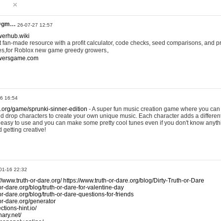
@gm…
26-07-27 12:57
werhub.wiki
 fan-made resource with a profit calculator, code checks, seed comparisons, and pr
es,for Roblox new game greedy growers。
owersgame.com
26 16:54
x.org/game/sprunki-sinner-edition
- A super fun music creation game where you can 
d drop characters to create your own unique music. Each character adds a differen
lly easy to use and you can make some pretty cool tunes even if you don't know anyt
d getting creative!
01-16 22:32
://www.truth-or-dare.org/
https://www.truth-or-dare.org/blog/Dirty-Truth-or-Dare
or-dare.org/blog/truth-or-dare-for-valentine-day
or-dare.org/blog/truth-or-dare-questions-for-friends
-or-dare.org/generator
tions-hint.io/
nary.net/