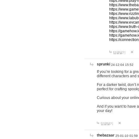
https://www.play-
https://www.theb
https://www.game
https://www.rizzli
https://www.labub
https://www.evcar
https://www.truth
https://gamehow.
https://gamehow.
https://connections
답글달기
sprunki
24-12-04 15:52
If you’re looking for a g
different characters and 
For a darker twist, don’t
perfect for crafting spoo
Curious about your onlin
And if you want to have a
your day!
답글달기
thebazaar
25-01-10 01:59