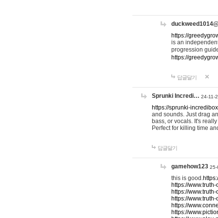
duckweed1014
https://greedygro
is an independent
progression guid
https://greedygr
답글달기
Sprunki Incredi…
24-11-
https://sprunki-incredibo
and sounds. Just drag an
bass, or vocals. It's rea
Perfect for killing time an
답글달기
gamehow123
25-
this is good.
https
https://www.truth-
https://www.truth-
https://www.truth
https://www.connec
https://www.pictio