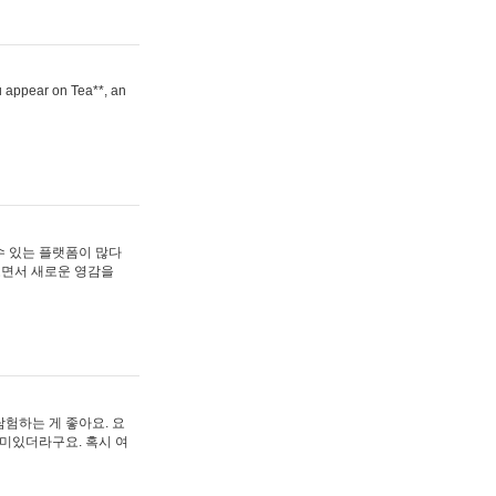
ou appear on Tea**, an
수 있는 플랫폼이 많다
보면서 새로운 영감을
험하는 게 좋아요. 요
재미있더라구요. 혹시 여