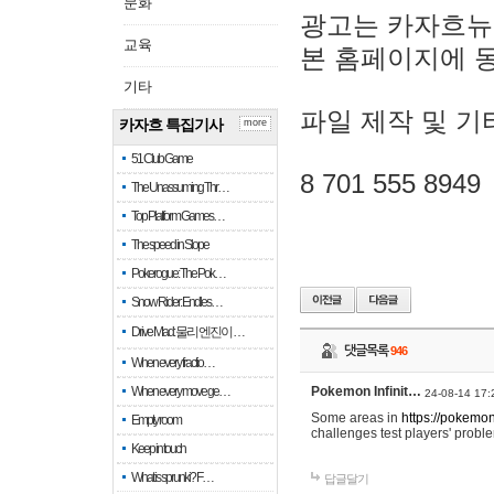
문화
광고는 카자흐뉴
교육
본 홈페이지에 
기타
파일 제작 및 기
카자흐 특집기사
more
51 Club Game
8 701 555 8949
The Unassuming Thr…
Top Platform Games…
The speed in Slope
Pokerogue: The Pok…
Snow Rider: Endles…
Drive Mad: 물리 엔진이 …
댓글목록
946
When every fractio…
When every move ge…
Pokemon Infinit…
24-08-14 17:
Some areas in
https://pokemoni
Empty room
challenges test players' proble
Keep in touch
What is sprunki? F…
답글달기