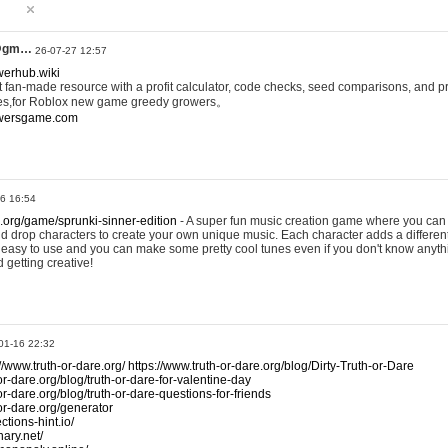
@gm…
26-07-27 12:57
werhub.wiki
 fan-made resource with a profit calculator, code checks, seed comparisons, and pr
es,for Roblox new game greedy growers。
owersgame.com
26 16:54
x.org/game/sprunki-sinner-edition
- A super fun music creation game where you can 
d drop characters to create your own unique music. Each character adds a differen
lly easy to use and you can make some pretty cool tunes even if you don't know anyt
d getting creative!
01-16 22:32
://www.truth-or-dare.org/
https://www.truth-or-dare.org/blog/Dirty-Truth-or-Dare
or-dare.org/blog/truth-or-dare-for-valentine-day
or-dare.org/blog/truth-or-dare-questions-for-friends
-or-dare.org/generator
tions-hint.io/
nary.net/