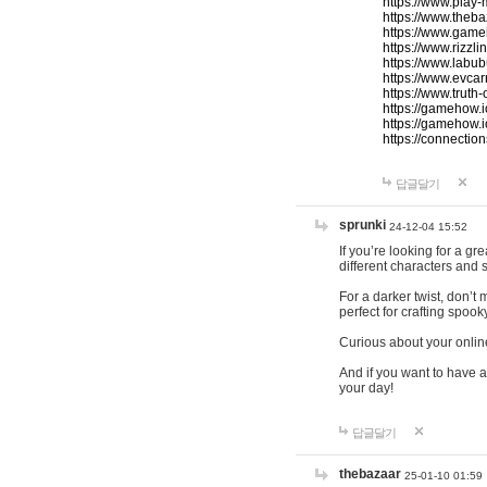
https://www.play-
https://www.theb
https://www.game
https://www.rizzli
https://www.labub
https://www.evcar
https://www.truth
https://gamehow.
https://gamehow.
https://connections
답글달기
sprunki
24-12-04 15:52
If you’re looking for a g
different characters and 
For a darker twist, don’t
perfect for crafting spoo
Curious about your onlin
And if you want to have a
your day!
답글달기
thebazaar
25-01-10 01:59