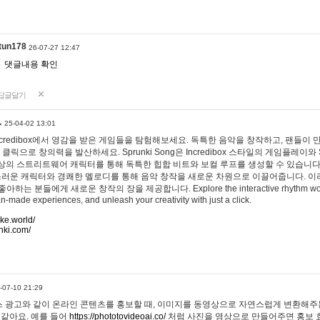
tun178
26-07-27 12:47
댓글내용 확인
답글달기
…
25-04-02 13:01
 Incredibox에서 영감을 받은 게임들을 탐험해보세요. 독특한 음악을 창작하고, 팬들이
 클릭으로 창의력을 발산하세요. Sprunki Song은 Incredibox 스타일의 게임플레이와 
상의 스트리트웨어 캐릭터를 통해 독특한 힙합 비트와 보컬 루프를 생성할 수 있습니다. 또한
사랑스러운 캐릭터와 경쾌한 멜로디를 통해 음악 창작을 새로운 차원으로 이끌어줍니다. 이
는 분들에게 새로운 창작의 장을 제공합니다. Explore the interactive rhythm world 
n-made experiences, and unleash your creativity with just a click.
ake.world/
nki.com/
-07-10 21:29
 광고와 같이 온라인 콘텐츠를 홍보할 때, 이미지를 동영상으로 자연스럽게 변환해주는
 같아요. 예를 들어
https://phototovideoai.co/
처럼 사진을 영상으로 만들어주면 홍보 효