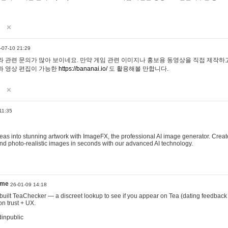
-07-10 21:29
 관련 문의가 많아 보이네요. 만약 게임 관련 이미지나 홍보용 동영상을 직접 제작하고 
과 영상 편집이 가능한
https://bananai.io/
도 활용해볼 만합니다.
11:35
eas into stunning artwork with ImageFX, the professional AI image generator. Create
, and photo-realistic images in seconds with our advanced AI technology.
ame
26-01-09 14:18
 I built TeaChecker — a discreet lookup to see if you appear on Tea (dating feedback
n trust + UX.
dinpublic