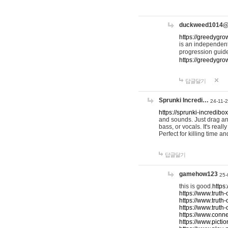
duckweed1014
https://greedygro
is an independent
progression guid
https://greedygr
답글달기
Sprunki Incredi…
24-11-
https://sprunki-incredibo
and sounds. Just drag an
bass, or vocals. It's rea
Perfect for killing time an
답글달기
gamehow123
25-
this is good.
https
https://www.truth-
https://www.truth-
https://www.truth
https://www.connec
https://www.pictio