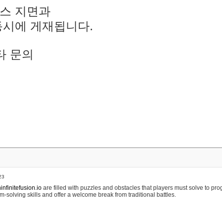
스 지면과
동시에 게재됩니다.
타 문의
23
nfinitefusion.io
are filled with puzzles and obstacles that players must solve to pr
m-solving skills and offer a welcome break from traditional battles.