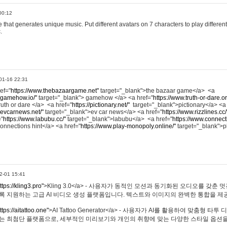
00:12
hat generates unique music. Put different avatars on 7 characters to play different
.
01-16 22:31
ref="
https://www.thebazaargame.net"
target="_blank">the bazaar game</a> <a
.gamehow.io/"
target="_blank"> gamehow </a> <a href="
https://www.truth-or-dare.o
ruth or dare </a> <a href="
https://pictionary.net/"
target="_blank">pictionary</a> <a
.evcarnews.net/"
target="_blank">ev car news</a> <a href="
https://www.rizzlines.cc/
="
https://www.labubu.cc/"
target="_blank">labubu</a> <a href="
https://www.connecti
onnections hint</a> <a href="
https://www.play-monopoly.online/"
target="_blank">
2-01 15:41
ttps://kling3.pro"
>Kling 3.0</a> - 사용자가 동적인 모션과 동기화된 오디오를 갖춘 
록 지원하는 고급 AI 비디오 생성 플랫폼입니다. 텍스트와 이미지의 완벽한 통합을 제공
ttps://aitattoo.one"
>AI Tattoo Generator</a> - 사용자가 AI를 활용하여 맞춤형 
있는 최첨단 플랫폼으로, 세부적인 미리보기와 개인의 취향에 맞는 다양한 스타일 옵션