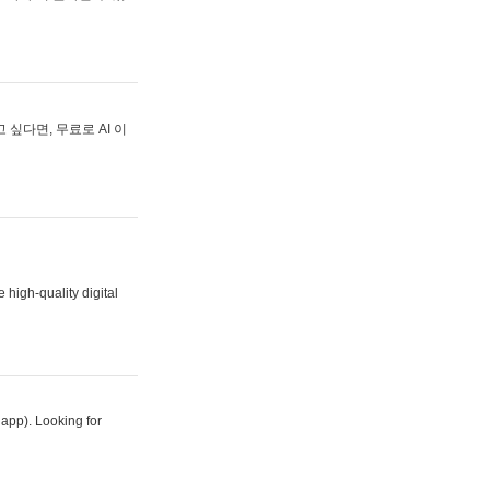
싶다면, 무료로 AI 이
 high-quality digital
 app). Looking for