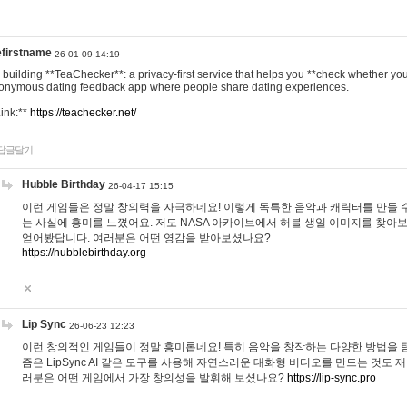
efirstname
26-01-09 14:19
m building **TeaChecker**: a privacy-first service that helps you **check whether y
onymous dating feedback app where people share dating experiences.
Link:**
https://teachecker.net/
답글달기
Hubble Birthday
26-04-17 15:15
이런 게임들은 정말 창의력을 자극하네요! 이렇게 독특한 음악과 캐릭터를 만들 
는 사실에 흥미를 느꼈어요. 저도 NASA 아카이브에서 허블 생일 이미지를 찾아
얻어봤답니다. 여러분은 어떤 영감을 받아보셨나요?
https://hubblebirthday.org
Lip Sync
26-06-23 12:23
이런 창의적인 게임들이 정말 흥미롭네요! 특히 음악을 창작하는 다양한 방법을 탐
즘은 LipSync AI 같은 도구를 사용해 자연스러운 대화형 비디오를 만드는 것도 
러분은 어떤 게임에서 가장 창의성을 발휘해 보셨나요?
https://lip-sync.pro