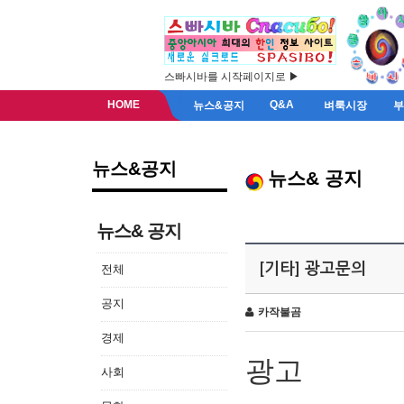
스빠시바를 시작페이지로 ▶
HOME
Q&A
뉴스&공지
벼룩시장
뉴스&공지
뉴스& 공지
뉴스& 공지
[기타] 광고문의
전체
공지
카작불곰
경제
광고
사회