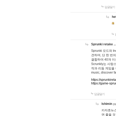
답글달기
he
Sprunki retake 
Sprunki 모드와
견하며, 단 한 번의
결합하여 40개 이
Scrunkly는 
작과 리듬 게임을 좋아하
music, discover fa
https://sprunkiret
https://game-spru
답글달기
lshimin
26
카자흐뉴스
면 좋을 것