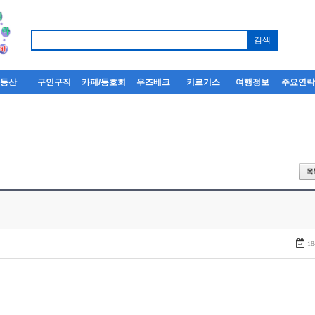
부동산
구인구직
카페/동호회
우즈베크
키르기스
여행정보
주요연
18