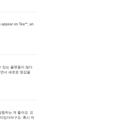
ou appear on Tea**, an
수 있는 플랫폼이 많다
보면서 새로운 영감을
험하는 게 좋아요. 요
재미있더라구요. 혹시 여