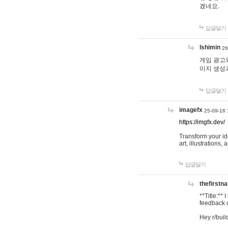
겠네요.
답글달기
lshimin
26
게임 광고와
미지 생성
답글달기
imagefx
25-09-16 
https://imgfx.dev/
Transform your id
art, illustrations
답글달기
thefirstn
**Title:**
feedback o
Hey r/buil