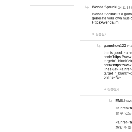
Wenda Sprunki
24-11-14 
Wenda Sprunki is a game t
generate your own music
Https://wenda.im
답글달기
gamehow123
25-
this is good. <a h
href="
https://www
target="_blank">t
href="
https://www
lines</a> <a href
target="_blank">c
online</a>
답글달기
EMILI
26-0
<a href="
h
할 수 있도
<a href="
h
화할 수 