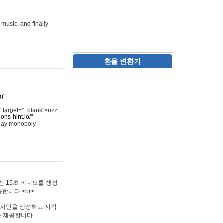
 music, and finally
환율 변환기
rg"
"
target="_blank">rizz
ons-hint.io/"
play monopoly
멋진 15초 비디오를 생성
합니다.<br>
타투 디자인을 생성하고 시각
을 제공합니다.