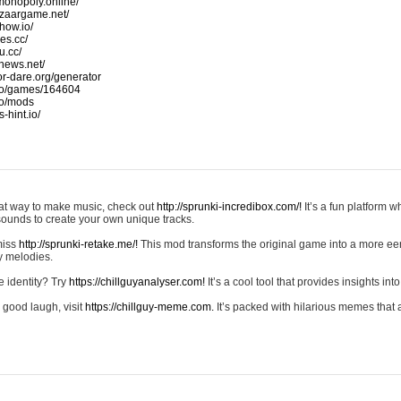
monopoly.online/
azaargame.net/
how.io/
nes.cc/
u.cc/
news.net/
-or-dare.org/generator
io/games/164604
io/mods
-hint.io/
reat way to make music, check out
http://sprunki-incredibox.com/!
It’s a fun platform 
sounds to create your own unique tracks.
 miss
http://sprunki-retake.me/!
This mod transforms the original game into a more ee
ky melodies.
e identity? Try
https://chillguyanalyser.com!
It’s a cool tool that provides insights into 
 good laugh, visit
https://chillguy-meme.com.
It’s packed with hilarious memes that 