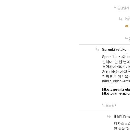
답글달기
he
Sprunki retake 
Sprunki 모드와
견하며, 단 한 번의
결합하여 40개 이
Scrunkly는 
작과 리듬 게임을 좋아하
music, discover fa
https://sprunkiret
https://game-spru
답글달기
lshimin
26
카자흐뉴스
면 좋을 것