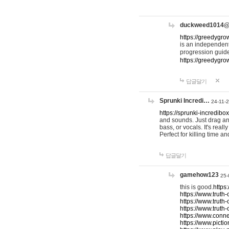
duckweed1014
https://greedygro
is an independent
progression guid
https://greedygr
답글달기
Sprunki Incredi…
24-11-
https://sprunki-incredibo
and sounds. Just drag an
bass, or vocals. It's rea
Perfect for killing time an
답글달기
gamehow123
25-
this is good.
https
https://www.truth-
https://www.truth-
https://www.truth
https://www.connec
https://www.pictio