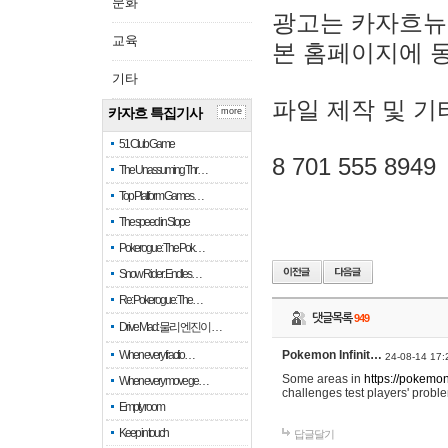
문화
광고는 카자흐뉴
교육
본 홈페이지에 
기타
파일 제작 및 기
카자흐 특집기사
more
51 Club Game
8 701 555 8949
The Unassuming Thr…
Top Platform Games…
The speed in Slope
Pokerogue: The Pok…
Snow Rider: Endles…
Re: Pokerogue: The…
댓글목록
949
Drive Mad: 물리 엔진이 …
When every fractio…
Pokemon Infinit…
24-08-14 17:
Some areas in
https://pokemoni
When every move ge…
challenges test players' proble
Empty room
Keep in touch
답글달기