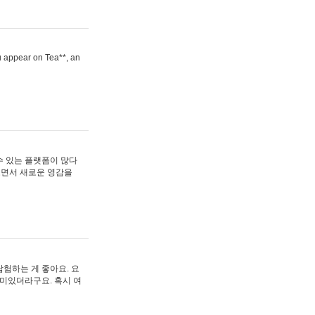
ou appear on Tea**, an
수 있는 플랫폼이 많다
보면서 새로운 영감을
험하는 게 좋아요. 요
재미있더라구요. 혹시 여