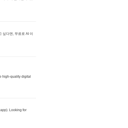
싶다면, 무료로 AI 이
 high-quality digital
 app). Looking for