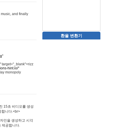
 music, and finally
환율 변환기
rg"
"
target="_blank">rizz
ons-hint.io/"
play monopoly
멋진 15초 비디오를 생성
합니다.<br>
타투 디자인을 생성하고 시각
을 제공합니다.