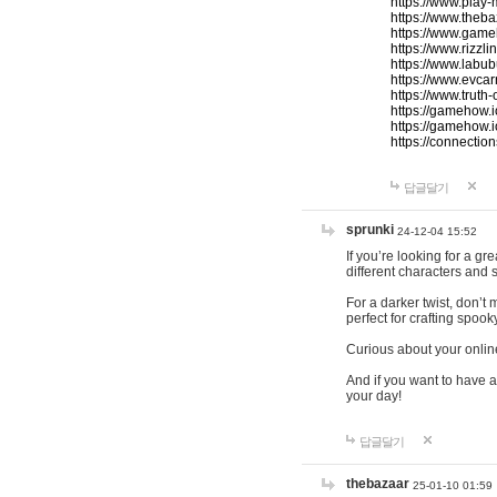
https://www.play-
https://www.theb
https://www.game
https://www.rizzli
https://www.labub
https://www.evcar
https://www.truth
https://gamehow.
https://gamehow.
https://connections
답글달기
sprunki
24-12-04 15:52
If you’re looking for a g
different characters and 
For a darker twist, don’t
perfect for crafting spoo
Curious about your onlin
And if you want to have a
your day!
답글달기
thebazaar
25-01-10 01:59