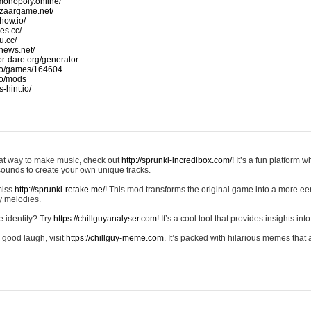
monopoly.online/
azaargame.net/
how.io/
nes.cc/
u.cc/
news.net/
-or-dare.org/generator
io/games/164604
io/mods
-hint.io/
reat way to make music, check out
http://sprunki-incredibox.com/!
It’s a fun platform 
sounds to create your own unique tracks.
 miss
http://sprunki-retake.me/!
This mod transforms the original game into a more ee
ky melodies.
e identity? Try
https://chillguyanalyser.com!
It’s a cool tool that provides insights into 
 good laugh, visit
https://chillguy-meme.com.
It’s packed with hilarious memes that 