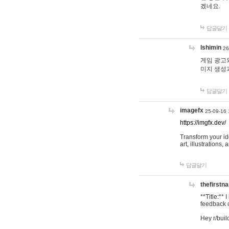
겠네요.
답글달기
lshimin
26
게임 광고와
미지 생성
답글달기
imagefx
25-09-16 
https://imgfx.dev/
Transform your id
art, illustrations
답글달기
thefirstn
**Title:**
feedback o
Hey r/buil