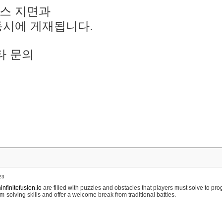
스 지면과
동시에 게재됩니다.
타 문의
23
nfinitefusion.io
are filled with puzzles and obstacles that players must solve to pr
m-solving skills and offer a welcome break from traditional battles.