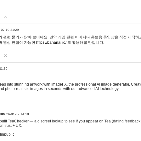
-07-10 21:29
 관련 문의가 많아 보이네요. 만약 게임 관련 이미지나 홍보용 동영상을 직접 제작하고 
과 영상 편집이 가능한
https://bananai.io/
도 활용해볼 만합니다.
11:35
eas into stunning artwork with ImageFX, the professional AI image generator. Create
, and photo-realistic images in seconds with our advanced AI technology.
ame
26-01-09 14:18
 I built TeaChecker — a discreet lookup to see if you appear on Tea (dating feedback
n trust + UX.
dinpublic