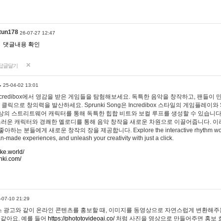
tun178
26-07-27 12:47
댓글내용 확인
답글달기
…
25-04-02 13:01
 Incredibox에서 영감을 받은 게임들을 탐험해보세요. 독특한 음악을 창작하고, 팬들이
 클릭으로 창의력을 발산하세요. Sprunki Song은 Incredibox 스타일의 게임플레이와 
상의 스트리트웨어 캐릭터를 통해 독특한 힙합 비트와 보컬 루프를 생성할 수 있습니다. 또한
사랑스러운 캐릭터와 경쾌한 멜로디를 통해 음악 창작을 새로운 차원으로 이끌어줍니다. 이
는 분들에게 새로운 창작의 장을 제공합니다. Explore the interactive rhythm world 
n-made experiences, and unleash your creativity with just a click.
ake.world/
nki.com/
-07-10 21:29
 광고와 같이 온라인 콘텐츠를 홍보할 때, 이미지를 동영상으로 자연스럽게 변환해주는
 같아요. 예를 들어
https://phototovideoai.co/
처럼 사진을 영상으로 만들어주면 홍보 효