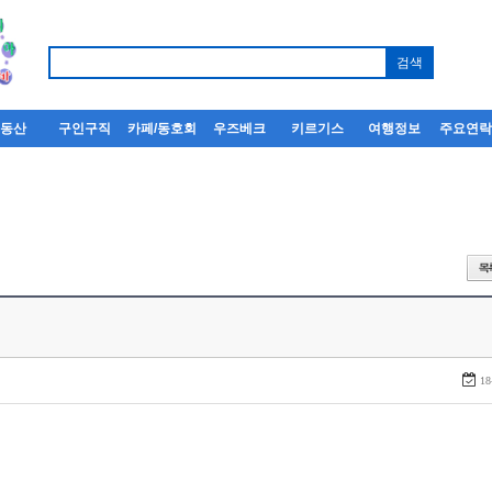
부동산
구인구직
카페/동호회
우즈베크
키르기스
여행정보
주요연
18