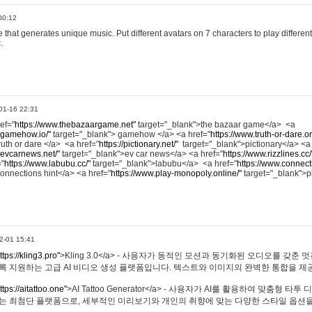
00:12
hat generates unique music. Put different avatars on 7 characters to play different
.
01-16 22:31
ref="
https://www.thebazaargame.net"
target="_blank">the bazaar game</a> <a
.gamehow.io/"
target="_blank"> gamehow </a> <a href="
https://www.truth-or-dare.o
ruth or dare </a> <a href="
https://pictionary.net/"
target="_blank">pictionary</a> <a
.evcarnews.net/"
target="_blank">ev car news</a> <a href="
https://www.rizzlines.cc/
="
https://www.labubu.cc/"
target="_blank">labubu</a> <a href="
https://www.connecti
onnections hint</a> <a href="
https://www.play-monopoly.online/"
target="_blank">
2-01 15:41
ttps://kling3.pro"
>Kling 3.0</a> - 사용자가 동적인 모션과 동기화된 오디오를 갖춘 
록 지원하는 고급 AI 비디오 생성 플랫폼입니다. 텍스트와 이미지의 완벽한 통합을 제공
ttps://aitattoo.one"
>AI Tattoo Generator</a> - 사용자가 AI를 활용하여 맞춤형 
있는 최첨단 플랫폼으로, 세부적인 미리보기와 개인의 취향에 맞는 다양한 스타일 옵션