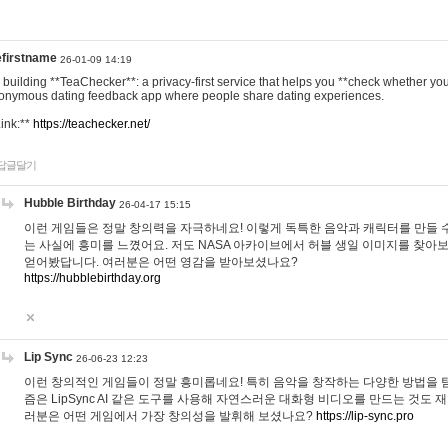
efirstname
26-01-09 14:19
m building **TeaChecker**: a privacy-first service that helps you **check whether y
onymous dating feedback app where people share dating experiences.
Link:**
https://teachecker.net/
답글달기
Hubble Birthday
26-04-17 15:15
이런 게임들은 정말 창의력을 자극하네요! 이렇게 독특한 음악과 캐릭터를 만들 
는 사실에 흥미를 느꼈어요. 저도 NASA 아카이브에서 허블 생일 이미지를 찾아
얻어봤답니다. 여러분은 어떤 영감을 받아보셨나요?
https://hubblebirthday.org
Lip Sync
26-06-23 12:23
이런 창의적인 게임들이 정말 흥미롭네요! 특히 음악을 창작하는 다양한 방법을 탐
즘은 LipSync AI 같은 도구를 사용해 자연스러운 대화형 비디오를 만드는 것도 
러분은 어떤 게임에서 가장 창의성을 발휘해 보셨나요?
https://lip-sync.pro