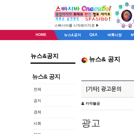
스빠시바를 시작페이지로 ▶
HOME
Q&A
뉴스&공지
벼룩시장
뉴스&공지
뉴스& 공지
뉴스& 공지
[기타] 광고문의
전체
공지
카작불곰
경제
광고
사회