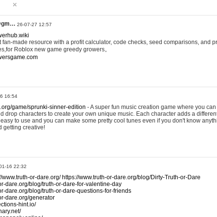
@gm…
26-07-27 12:57
werhub.wiki
 fan-made resource with a profit calculator, code checks, seed comparisons, and pr
es,for Roblox new game greedy growers。
owersgame.com
26 16:54
x.org/game/sprunki-sinner-edition
- A super fun music creation game where you can 
d drop characters to create your own unique music. Each character adds a differen
lly easy to use and you can make some pretty cool tunes even if you don't know anyt
d getting creative!
01-16 22:32
://www.truth-or-dare.org/
https://www.truth-or-dare.org/blog/Dirty-Truth-or-Dare
or-dare.org/blog/truth-or-dare-for-valentine-day
or-dare.org/blog/truth-or-dare-questions-for-friends
-or-dare.org/generator
tions-hint.io/
nary.net/