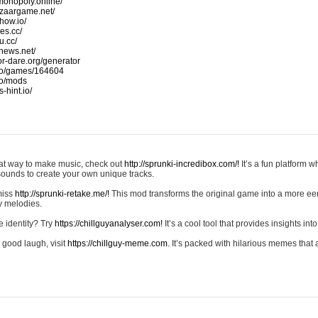
monopoly.online/
azaargame.net/
how.io/
nes.cc/
u.cc/
news.net/
-or-dare.org/generator
io/games/164604
io/mods
-hint.io/
reat way to make music, check out
http://sprunki-incredibox.com/!
It’s a fun platform 
sounds to create your own unique tracks.
 miss
http://sprunki-retake.me/!
This mod transforms the original game into a more ee
ky melodies.
e identity? Try
https://chillguyanalyser.com!
It’s a cool tool that provides insights into 
 good laugh, visit
https://chillguy-meme.com.
It’s packed with hilarious memes that 