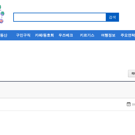
부동산
구인구직
카페/동호회
우즈베크
키르기스
여행정보
주요연
18