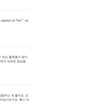
ou appear on Tea**, an
수 있는 플랫폼이 많다
보면서 새로운 영감을
험하는 게 좋아요. 요
재미있더라구요. 혹시 여