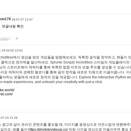
tun178
26-07-27 12:47
댓글내용 확인
답글달기
…
25-04-02 13:01
 Incredibox에서 영감을 받은 게임들을 탐험해보세요. 독특한 음악을 창작하고, 팬들이
 클릭으로 창의력을 발산하세요. Sprunki Song은 Incredibox 스타일의 게임플레이와 
상의 스트리트웨어 캐릭터를 통해 독특한 힙합 비트와 보컬 루프를 생성할 수 있습니다. 또한
사랑스러운 캐릭터와 경쾌한 멜로디를 통해 음악 창작을 새로운 차원으로 이끌어줍니다. 이
는 분들에게 새로운 창작의 장을 제공합니다. Explore the interactive rhythm world 
n-made experiences, and unleash your creativity with just a click.
ake.world/
nki.com/
-07-10 21:29
 광고와 같이 온라인 콘텐츠를 홍보할 때, 이미지를 동영상으로 자연스럽게 변환해주는
 같아요. 예를 들어
https://phototovideoai.co/
처럼 사진을 영상으로 만들어주면 홍보 효