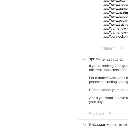
https://www.play-
https://www.theb
https://www.game
https://www.rizzli
https://www.labub
https://www.evcar
https://www.truth
https://gamehow.
https://gamehow.
https://connections
답글달기
sprunki
24-12-04 15:52
If you’re looking for a g
different characters and 
For a darker twist, don’t
perfect for crafting spoo
Curious about your onlin
And if you want to have a
your day!
답글달기
thebazaar
25-01-10 01:59