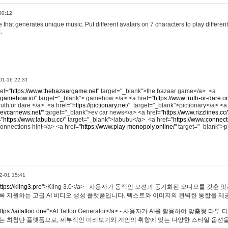
00:12
hat generates unique music. Put different avatars on 7 characters to play different
.
01-16 22:31
ref="
https://www.thebazaargame.net"
target="_blank">the bazaar game</a> <a
.gamehow.io/"
target="_blank"> gamehow </a> <a href="
https://www.truth-or-dare.o
ruth or dare </a> <a href="
https://pictionary.net/"
target="_blank">pictionary</a> <a
.evcarnews.net/"
target="_blank">ev car news</a> <a href="
https://www.rizzlines.cc/
="
https://www.labubu.cc/"
target="_blank">labubu</a> <a href="
https://www.connecti
onnections hint</a> <a href="
https://www.play-monopoly.online/"
target="_blank">
2-01 15:41
ttps://kling3.pro"
>Kling 3.0</a> - 사용자가 동적인 모션과 동기화된 오디오를 갖춘 
록 지원하는 고급 AI 비디오 생성 플랫폼입니다. 텍스트와 이미지의 완벽한 통합을 제공
ttps://aitattoo.one"
>AI Tattoo Generator</a> - 사용자가 AI를 활용하여 맞춤형 
있는 최첨단 플랫폼으로, 세부적인 미리보기와 개인의 취향에 맞는 다양한 스타일 옵션