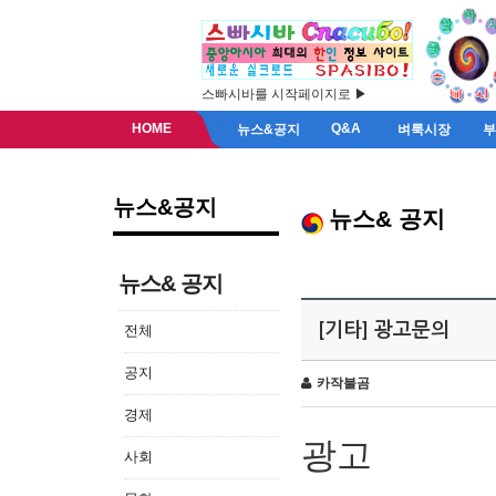
스빠시바를 시작페이지로 ▶
HOME
Q&A
뉴스&공지
벼룩시장
뉴스&공지
뉴스& 공지
뉴스& 공지
[기타] 광고문의
전체
공지
카작불곰
경제
광고
사회