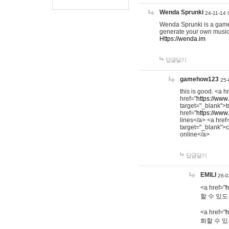
Wenda Sprunki
24-11-14 
Wenda Sprunki is a game t
generate your own music
Https://wenda.im
답글달기
gamehow123
25-
this is good. <a h
href="
https://www
target="_blank">t
href="
https://www
lines</a> <a href
target="_blank">c
online</a>
답글달기
EMILI
26-0
<a href="
h
할 수 있도
<a href="
h
화할 수 