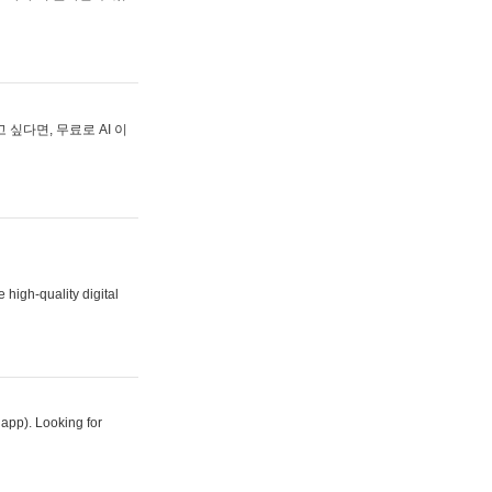
싶다면, 무료로 AI 이
 high-quality digital
 app). Looking for