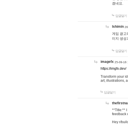
겠네요.
답글달기
lshimin
26
게임 광고와
미지 생성
답글달기
imagefx
25-09-16 
https://imgfx.dev/
Transform your id
art, illustrations
답글달기
thefirstn
**Title:**
feedback o
Hey r/buil