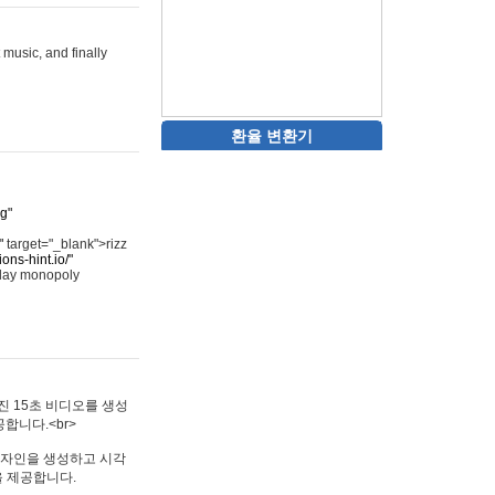
 music, and finally
환율 변환기
rg"
"
target="_blank">rizz
ons-hint.io/"
play monopoly
멋진 15초 비디오를 생성
합니다.<br>
타투 디자인을 생성하고 시각
을 제공합니다.