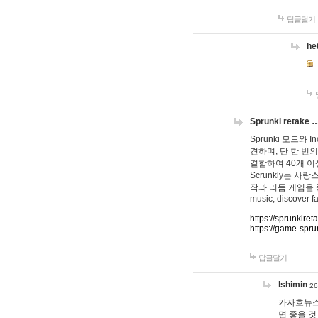
답글달기
he
Sprunki retake 
Sprunki 모드와
견하며, 단 한 번의
결합하여 40개 이
Scrunkly는 
작과 리듬 게임을 좋아하
music, discover fa
https://sprunkiret
https://game-spru
답글달기
lshimin
26
카자흐뉴스
면 좋을 것