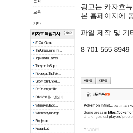
문화
광고는 카자흐뉴
교육
본 홈페이지에 
기타
파일 제작 및 기
카자흐 특집기사
more
51 Club Game
8 701 555 8949
The Unassuming Thr…
Top Platform Games…
The speed in Slope
Pokerogue: The Pok…
Snow Rider: Endles…
Re: Pokerogue: The…
댓글목록
949
Drive Mad: 물리 엔진이 …
When every fractio…
Pokemon Infinit…
24-08-14 17:
Some areas in
https://pokemoni
When every move ge…
challenges test players' proble
Empty room
Keep in touch
답글달기