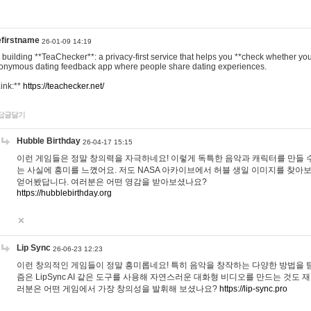
efirstname
26-01-09 14:19
m building **TeaChecker**: a privacy-first service that helps you **check whether y
onymous dating feedback app where people share dating experiences.
Link:**
https://teachecker.net/
답글달기
Hubble Birthday
26-04-17 15:15
이런 게임들은 정말 창의력을 자극하네요! 이렇게 독특한 음악과 캐릭터를 만들 
는 사실에 흥미를 느꼈어요. 저도 NASA 아카이브에서 허블 생일 이미지를 찾아
얻어봤답니다. 여러분은 어떤 영감을 받아보셨나요?
https://hubblebirthday.org
Lip Sync
26-06-23 12:23
이런 창의적인 게임들이 정말 흥미롭네요! 특히 음악을 창작하는 다양한 방법을 탐
즘은 LipSync AI 같은 도구를 사용해 자연스러운 대화형 비디오를 만드는 것도 
러분은 어떤 게임에서 가장 창의성을 발휘해 보셨나요?
https://lip-sync.pro