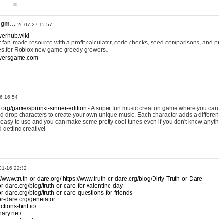
@gm…
26-07-27 12:57
werhub.wiki
 fan-made resource with a profit calculator, code checks, seed comparisons, and pr
es,for Roblox new game greedy growers。
owersgame.com
26 16:54
x.org/game/sprunki-sinner-edition
- A super fun music creation game where you can 
d drop characters to create your own unique music. Each character adds a differen
lly easy to use and you can make some pretty cool tunes even if you don't know anyt
d getting creative!
01-16 22:32
://www.truth-or-dare.org/
https://www.truth-or-dare.org/blog/Dirty-Truth-or-Dare
or-dare.org/blog/truth-or-dare-for-valentine-day
or-dare.org/blog/truth-or-dare-questions-for-friends
-or-dare.org/generator
tions-hint.io/
nary.net/