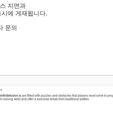
스 지면과
동시에 게재됩니다.
타 문의
23
nfinitefusion.io
are filled with puzzles and obstacles that players must solve to pr
m-solving skills and offer a welcome break from traditional battles.