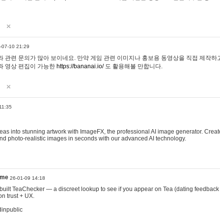
-07-10 21:29
 관련 문의가 많아 보이네요. 만약 게임 관련 이미지나 홍보용 동영상을 직접 제작하고 
과 영상 편집이 가능한
https://bananai.io/
도 활용해볼 만합니다.
11:35
eas into stunning artwork with ImageFX, the professional AI image generator. Create
, and photo-realistic images in seconds with our advanced AI technology.
ame
26-01-09 14:18
 I built TeaChecker — a discreet lookup to see if you appear on Tea (dating feedback
n trust + UX.
dinpublic