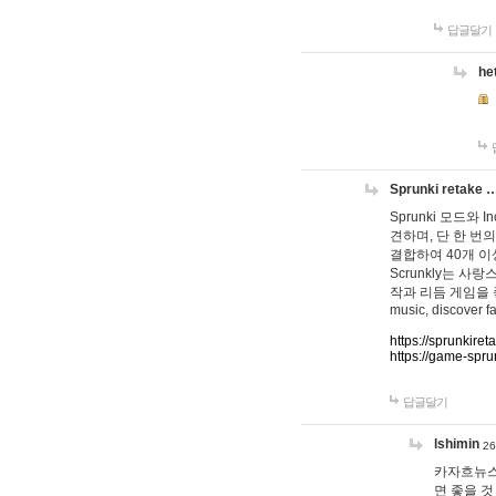
답글달기
he
Sprunki retake 
Sprunki 모드와
견하며, 단 한 번의
결합하여 40개 이
Scrunkly는 
작과 리듬 게임을 좋아하
music, discover fa
https://sprunkiret
https://game-spru
답글달기
lshimin
26
카자흐뉴스
면 좋을 것