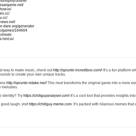
monopoly.online/
azaargame.net/
how.io/
nes.cc/
u.cc/
news.net/
-or-dare.org/generator
io/games/164604
io/mods
-hint.io/
reat way to make music, check out
http://sprunki-incredibox.com/!
It’s a fun platform 
sounds to create your own unique tracks.
 miss
http://sprunki-retake.me/!
This mod transforms the original game into a more ee
ky melodies.
e identity? Try
https://chillguyanalyser.com!
It’s a cool tool that provides insights into 
 good laugh, visit
https://chillguy-meme.com.
It’s packed with hilarious memes that 