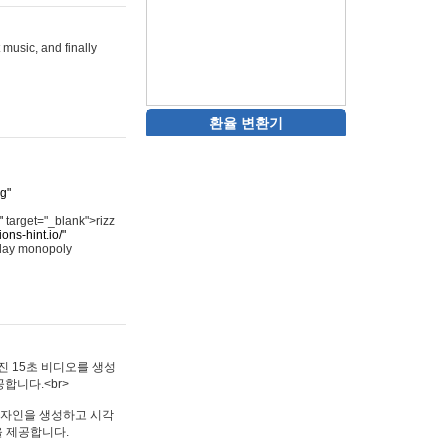
 music, and finally
환율 변환기
rg"
"
target="_blank">rizz
ons-hint.io/"
play monopoly
멋진 15초 비디오를 생성
합니다.<br>
타투 디자인을 생성하고 시각
을 제공합니다.