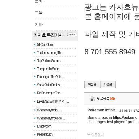
문화
광고는 카자흐뉴
교육
본 홈페이지에 
기타
파일 제작 및 기
카자흐 특집기사
more
51 Club Game
8 701 555 8949
The Unassuming Thr…
Top Platform Games…
The speed in Slope
Pokerogue: The Pok…
Snow Rider: Endles…
Re: Pokerogue: The…
댓글목록
949
Drive Mad: 물리 엔진이 …
When every fractio…
Pokemon Infinit…
24-08-14 17:
Some areas in
https://pokemoni
When every move ge…
challenges test players' proble
Empty room
Keep in touch
답글달기