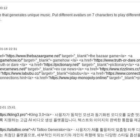
00:12
hat generates unique music. Put different avatars on 7 characters to play different
.
01-16 22:31
ref="
https://www.thebazaargame.net"
target="_blank">the bazaar game</a> <a
.gamehow.io/"
target="_blank"> gamehow </a> <a href="
https://www.truth-or-dare.o
ruth or dare </a> <a href="
https://pictionary.net/"
target="_blank">pictionary</a> <a
.evcarnews.net/"
target="_blank">ev car news</a> <a href="
https://www.rizzlines.cc/
="
https://www.labubu.cc/"
target="_blank">labubu</a> <a href="
https://www.connecti
onnections hint</a> <a href="
https://www.play-monopoly.online/"
target="_blank">
2-01 15:41
ttps://kling3.pro"
>Kling 3.0</a> - 사용자가 동적인 모션과 동기화된 오디오를 갖춘 
록 지원하는 고급 AI 비디오 생성 플랫폼입니다. 텍스트와 이미지의 완벽한 통합을 제공
ttps://aitattoo.one"
>AI Tattoo Generator</a> - 사용자가 AI를 활용하여 맞춤형 
있는 최첨단 플랫폼으로, 세부적인 미리보기와 개인의 취향에 맞는 다양한 스타일 옵션