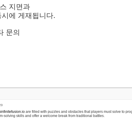
스 지면과
동시에 게재됩니다.
타 문의
23
nfinitefusion.io
are filled with puzzles and obstacles that players must solve to pr
m-solving skills and offer a welcome break from traditional battles.