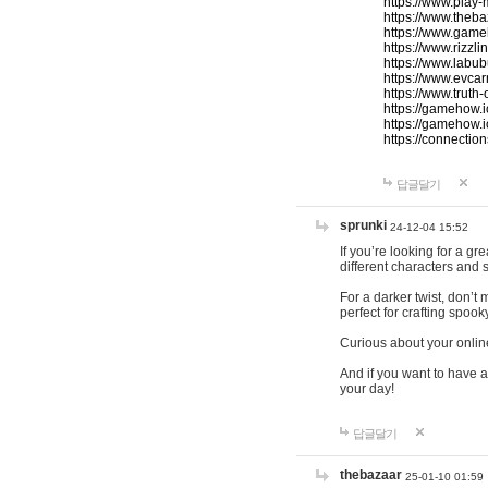
https://www.play-
https://www.theb
https://www.game
https://www.rizzli
https://www.labub
https://www.evcar
https://www.truth
https://gamehow.
https://gamehow.
https://connections
답글달기
sprunki
24-12-04 15:52
If you’re looking for a g
different characters and 
For a darker twist, don’t
perfect for crafting spoo
Curious about your onlin
And if you want to have a
your day!
답글달기
thebazaar
25-01-10 01:59