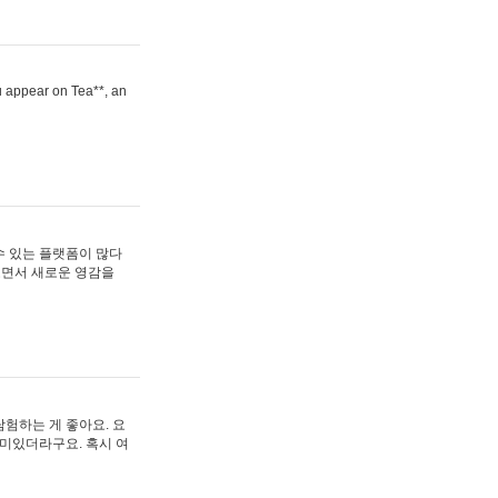
ou appear on Tea**, an
수 있는 플랫폼이 많다
보면서 새로운 영감을
험하는 게 좋아요. 요
재미있더라구요. 혹시 여