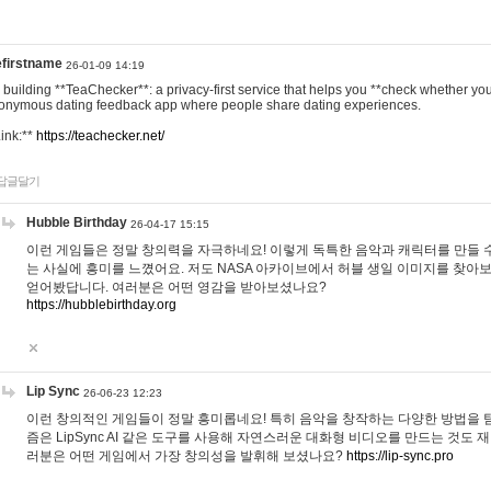
efirstname
26-01-09 14:19
m building **TeaChecker**: a privacy-first service that helps you **check whether y
onymous dating feedback app where people share dating experiences.
Link:**
https://teachecker.net/
답글달기
Hubble Birthday
26-04-17 15:15
이런 게임들은 정말 창의력을 자극하네요! 이렇게 독특한 음악과 캐릭터를 만들 
는 사실에 흥미를 느꼈어요. 저도 NASA 아카이브에서 허블 생일 이미지를 찾아
얻어봤답니다. 여러분은 어떤 영감을 받아보셨나요?
https://hubblebirthday.org
Lip Sync
26-06-23 12:23
이런 창의적인 게임들이 정말 흥미롭네요! 특히 음악을 창작하는 다양한 방법을 탐
즘은 LipSync AI 같은 도구를 사용해 자연스러운 대화형 비디오를 만드는 것도 
러분은 어떤 게임에서 가장 창의성을 발휘해 보셨나요?
https://lip-sync.pro