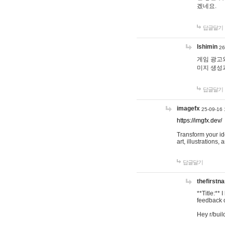
겠네요.
답글달기
lshimin
26
게임 광고와
미지 생성
답글달기
imagefx
25-09-16 
https://imgfx.dev/
Transform your id
art, illustrations
답글달기
thefirstn
**Title:**
feedback o
Hey r/buil