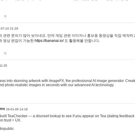
-07-10 21:29
 관련 문의가 많아 보이네요. 만약 게임 관련 이미지나 홍보용 동영상을 직접 제작하고 
과 영상 편집이 가능한
https://bananai.io/
도 활용해볼 만합니다.
11:35
eas into stunning artwork with ImageFX, the professional AI image generator. Create
, and photo-realistic images in seconds with our advanced AI technology.
ame
26-01-09 14:18
 I built TeaChecker — a discreet lookup to see if you appear on Tea (dating feedback
n trust + UX.
dinpublic