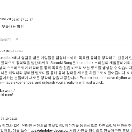
tun178
26-07-27 12:47
댓글내용 확인
답글달기
…
25-04-02 13:01
 Incredibox에서 영감을 받은 게임들을 탐험해보세요. 독특한 음악을 창작하고, 팬들이
 클릭으로 창의력을 발산하세요. Sprunki Song은 Incredibox 스타일의 게임플레이와 
상의 스트리트웨어 캐릭터를 통해 독특한 힙합 비트와 보컬 루프를 생성할 수 있습니다. 또한
사랑스러운 캐릭터와 경쾌한 멜로디를 통해 음악 창작을 새로운 차원으로 이끌어줍니다. 이
는 분들에게 새로운 창작의 장을 제공합니다. Explore the interactive rhythm world 
n-made experiences, and unleash your creativity with just a click.
ake.world/
nki.com/
-07-10 21:29
 광고와 같이 온라인 콘텐츠를 홍보할 때, 이미지를 동영상으로 자연스럽게 변환해주는
 같아요. 예를 들어
https://phototovideoai.co/
처럼 사진을 영상으로 만들어주면 홍보 효