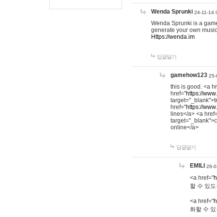
Wenda Sprunki
24-11-14 
Wenda Sprunki is a game t
generate your own music
Https://wenda.im
답글달기
gamehow123
25-
this is good. <a h
href="
https://www
target="_blank">t
href="
https://www
lines</a> <a href
target="_blank">c
online</a>
답글달기
EMILI
26-0
<a href="
h
할 수 있도
<a href="
h
화할 수 