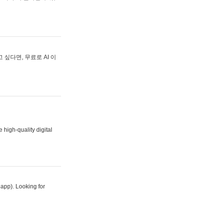
싶다면, 무료로 AI 이
 high-quality digital
 app). Looking for