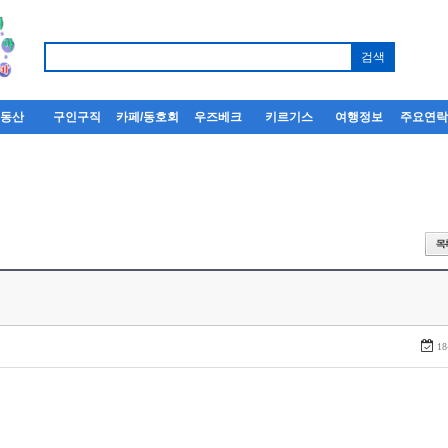
부동산
구인구직
카페/동호회
우즈베크
키르기스
여행정보
주요연
18