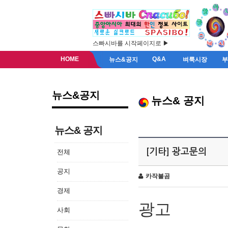
스빠시바를 시작페이지로 ▶
HOME
Q&A
뉴스&공지
벼룩시장
뉴스&공지
뉴스& 공지
뉴스& 공지
[기타] 광고문의
전체
공지
카작불곰
경제
광고
사회