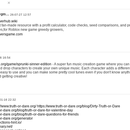
@gm…
26-07-27 12:57
werhub.wiki
 fan-made resource with a profit calculator, code checks, seed comparisons, and pr
es,for Roblox new game greedy growers。
owersgame.com
26 16:54
x.org/game/sprunki-sinner-edition
- A super fun music creation game where you can 
d drop characters to create your own unique music. Each character adds a differen
lly easy to use and you can make some pretty cool tunes even if you don't know anyt
d getting creative!
01-16 22:32
://www.truth-or-dare.org/
https://www.truth-or-dare.org/blog/Dirty-Truth-or-Dare
or-dare.org/blog/truth-or-dare-for-valentine-day
or-dare.org/blog/truth-or-dare-questions-for-friends
-or-dare.org/generator
tions-hint.io/
nary.net/