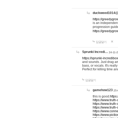
duckweed1014
https://greedygro
is an independent
progression guid
https://greedygr
답글달기
Sprunki Incredi…
24-11-
https://sprunki-incredibo
and sounds. Just drag an
bass, or vocals. It's rea
Perfect for killing time an
답글달기
gamehow123
25-
this is good.
https
https://www.truth-
https://www.truth-
https://www.truth
https://www.connec
https://www.pictio