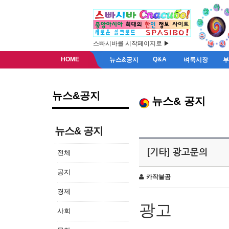
스빠시바를 시작페이지로 ▶
HOME
Q&A
뉴스&공지
벼룩시장
뉴스&공지
뉴스& 공지
뉴스& 공지
[기타] 광고문의
전체
공지
카작불곰
경제
광고
사회