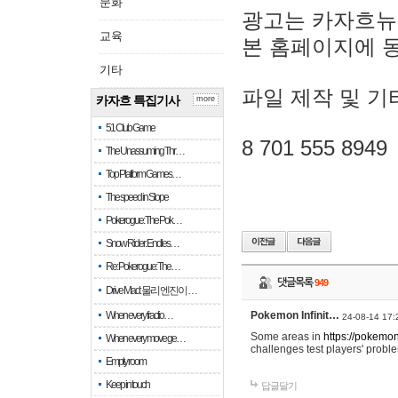
문화
광고는 카자흐뉴
교육
본 홈페이지에 
기타
파일 제작 및 기
카자흐 특집기사
more
51 Club Game
8 701 555 8949
The Unassuming Thr…
Top Platform Games…
The speed in Slope
Pokerogue: The Pok…
Snow Rider: Endles…
Re: Pokerogue: The…
댓글목록
949
Drive Mad: 물리 엔진이 …
When every fractio…
Pokemon Infinit…
24-08-14 17:
Some areas in
https://pokemoni
When every move ge…
challenges test players' proble
Empty room
Keep in touch
답글달기