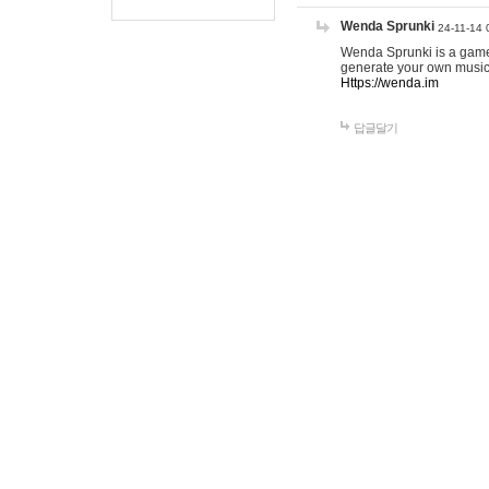
Wenda Sprunki
24-11-14 
Wenda Sprunki is a game t
generate your own music
Https://wenda.im
답글달기
gamehow123
25-
this is good. <a h
href="
https://www
target="_blank">t
href="
https://www
lines</a> <a href
target="_blank">c
online</a>
답글달기
EMILI
26-0
<a href="
h
할 수 있도
<a href="
h
화할 수 