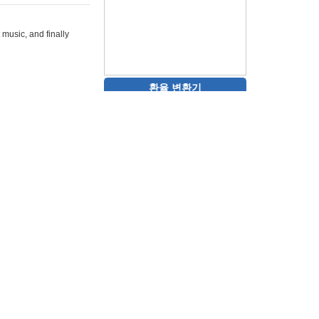
 music, and finally
환율 변환기
rg"
"
target="_blank">rizz
ons-hint.io/"
play monopoly
멋진 15초 비디오를 생성
합니다.<br>
타투 디자인을 생성하고 시각
을 제공합니다.