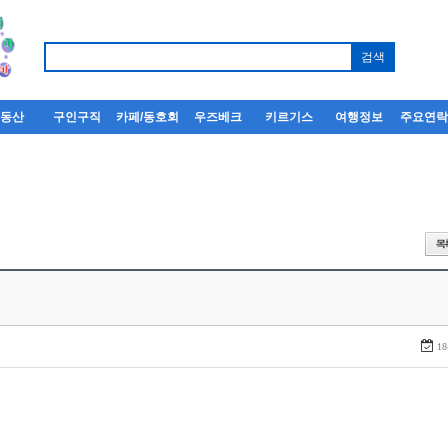
부동산
구인구직
카페/동호회
우즈베크
키르기스
여행정보
주요연
18