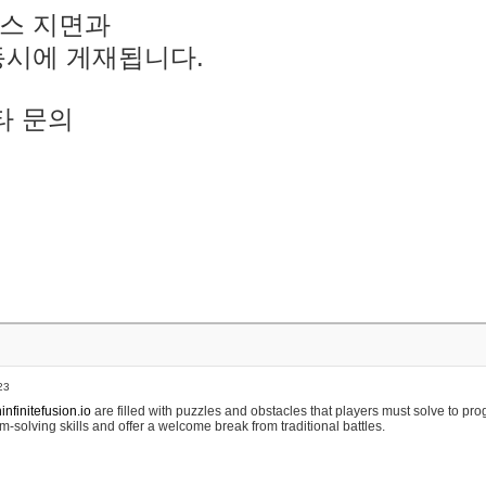
스 지면과
동시에 게재됩니다.
타 문의
23
nfinitefusion.io
are filled with puzzles and obstacles that players must solve to pr
m-solving skills and offer a welcome break from traditional battles.