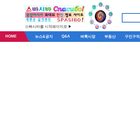
스빠시바를 시작페이지로 ▶
HOME
Q&A
뉴스&공지
벼룩시장
부동산
구인구직