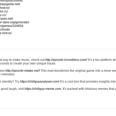
monopoly.online/
azaargame.net/
how.io/
nes.cc/
u.cc/
news.net/
-or-dare.org/generator
io/games/164604
io/mods
-hint.io/
reat way to make music, check out
http://sprunki-incredibox.com/!
It’s a fun platform 
sounds to create your own unique tracks.
 miss
http://sprunki-retake.me/!
This mod transforms the original game into a more ee
ky melodies.
e identity? Try
https://chillguyanalyser.com!
It’s a cool tool that provides insights into 
 good laugh, visit
https://chillguy-meme.com.
It’s packed with hilarious memes that 