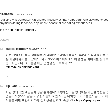
efirstname
26-01-09 14:19
m building **TeaChecker**: a privacy-first service that helps you **check whether y
onymous dating feedback app where people share dating experiences.
Link:**
https://teachecker.net/
답글달기
Hubble Birthday
26-04-17 15:15
이런 게임들은 정말 창의력을 자극하네요! 이렇게 독특한 음악과 캐릭터를 만들 
는 사실에 흥미를 느꼈어요. 저도 NASA 아카이브에서 허블 생일 이미지를 찾아
얻어봤답니다. 여러분은 어떤 영감을 받아보셨나요?
https://hubblebirthday.org
Lip Sync
26-06-23 12:23
이런 창의적인 게임들이 정말 흥미롭네요! 특히 음악을 창작하는 다양한 방법을 탐
즘은 LipSync AI 같은 도구를 사용해 자연스러운 대화형 비디오를 만드는 것도 
러분은 어떤 게임에서 가장 창의성을 발휘해 보셨나요?
https://lip-sync.pro