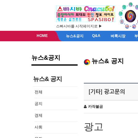
스빠시바를 시작페이지로 ▶
HOME
Q&A
뉴스&공지
벼룩시장
뉴스&공지
뉴스& 공지
뉴스& 공지
[기타] 광고문의
전체
공지
카작불곰
경제
광고
사회