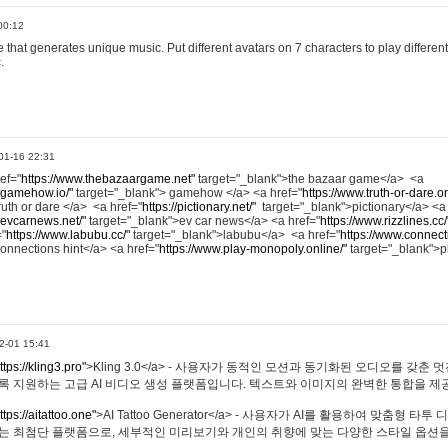
00:12
hat generates unique music. Put different avatars on 7 characters to play different
.
01-16 22:31
ref="
https://www.thebazaargame.net"
target="_blank">the bazaar game</a> <a
.gamehow.io/"
target="_blank"> gamehow </a> <a href="
https://www.truth-or-dare.o
ruth or dare </a> <a href="
https://pictionary.net/"
target="_blank">pictionary</a> <a
.evcarnews.net/"
target="_blank">ev car news</a> <a href="
https://www.rizzlines.cc/
="
https://www.labubu.cc/"
target="_blank">labubu</a> <a href="
https://www.connecti
onnections hint</a> <a href="
https://www.play-monopoly.online/"
target="_blank">
2-01 15:41
ttps://kling3.pro"
>Kling 3.0</a> - 사용자가 동적인 모션과 동기화된 오디오를 갖춘 
록 지원하는 고급 AI 비디오 생성 플랫폼입니다. 텍스트와 이미지의 완벽한 통합을 제공
ttps://aitattoo.one"
>AI Tattoo Generator</a> - 사용자가 AI를 활용하여 맞춤형 
있는 최첨단 플랫폼으로, 세부적인 미리보기와 개인의 취향에 맞는 다양한 스타일 옵션