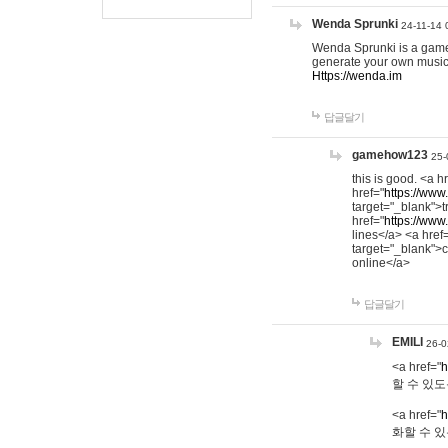
Wenda Sprunki
24-11-14 
Wenda Sprunki is a game t
generate your own music
Https://wenda.im
답글달기
gamehow123
25-
this is good. <a h
href="
https://www
target="_blank">t
href="
https://www
lines</a> <a href
target="_blank">c
online</a>
답글달기
EMILI
26-0
<a href="
h
할 수 있도
<a href="
h
화할 수 