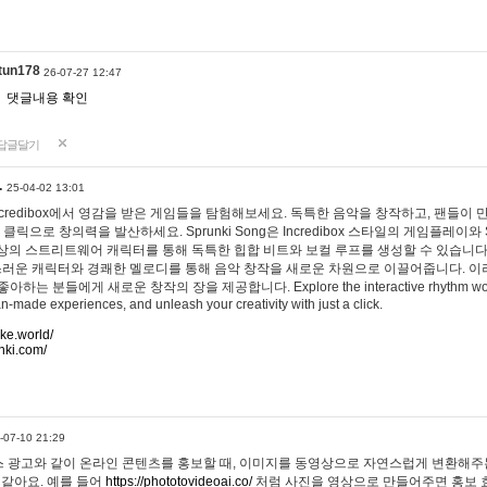
tun178
26-07-27 12:47
댓글내용 확인
답글달기
…
25-04-02 13:01
 Incredibox에서 영감을 받은 게임들을 탐험해보세요. 독특한 음악을 창작하고, 팬들이
 클릭으로 창의력을 발산하세요. Sprunki Song은 Incredibox 스타일의 게임플레이와 
상의 스트리트웨어 캐릭터를 통해 독특한 힙합 비트와 보컬 루프를 생성할 수 있습니다. 또한
사랑스러운 캐릭터와 경쾌한 멜로디를 통해 음악 창작을 새로운 차원으로 이끌어줍니다. 이
는 분들에게 새로운 창작의 장을 제공합니다. Explore the interactive rhythm world 
n-made experiences, and unleash your creativity with just a click.
ake.world/
nki.com/
-07-10 21:29
 광고와 같이 온라인 콘텐츠를 홍보할 때, 이미지를 동영상으로 자연스럽게 변환해주는
 같아요. 예를 들어
https://phototovideoai.co/
처럼 사진을 영상으로 만들어주면 홍보 효