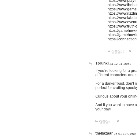
https://www.play-
https://www.theb
https://www.game
https://www.rizzli
https://www.labub
https://www.evcar
https://www.truth
https://gamehow.
https://gamehow.
https://connections
답글달기
sprunki
24-12-04 15:52
If you’re looking for a g
different characters and 
For a darker twist, don’t
perfect for crafting spoo
Curious about your onlin
And if you want to have a
your day!
답글달기
thebazaar
25-01-10 01:59