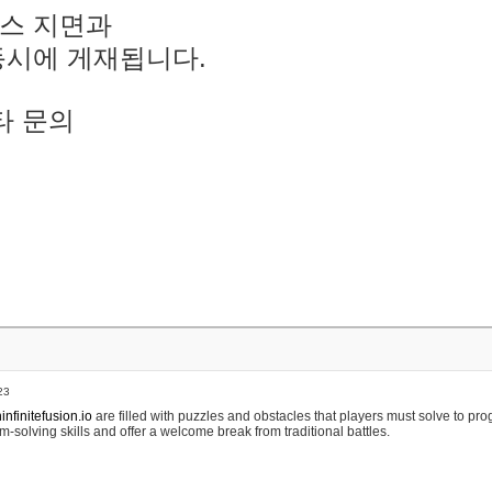
스 지면과
동시에 게재됩니다.
타 문의
23
nfinitefusion.io
are filled with puzzles and obstacles that players must solve to pr
m-solving skills and offer a welcome break from traditional battles.