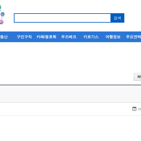
부동산
구인구직
카페/동호회
우즈베크
키르기스
여행정보
주요연
18