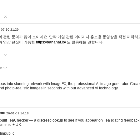
-07-10 21:29
 관련 문의가 많아 보이네요. 만약 게임 관련 이미지나 홍보용 동영상을 직접 제작하고 
과 영상 편집이 가능한
https://bananai.io/
도 활용해볼 만합니다.
11:35
eas into stunning artwork with ImageFX, the professional AI image generator. Create
, and photo-realistic images in seconds with our advanced AI technology.
ame
26-01-09 14:18
 I built TeaChecker — a discreet lookup to see if you appear on Tea (dating feedback
n trust + UX.
dinpublic