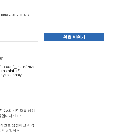
 music, and finally
환율 변환기
rg"
"
target="_blank">rizz
ons-hint.io/"
play monopoly
멋진 15초 비디오를 생성
합니다.<br>
타투 디자인을 생성하고 시각
을 제공합니다.