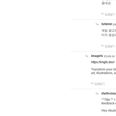
겠네요.
답글달기
lshimin
26
게임 광고와
미지 생성
답글달기
imagefx
25-09-16 
https://imgfx.dev/
Transform your id
art, illustrations
답글달기
thefirstn
**Title:**
feedback o
Hey r/buil