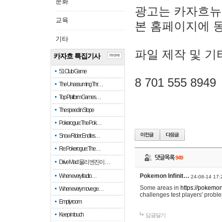
문화
광고는 카자흐뉴
교육
본 홈페이지에 
기타
파일 제작 및 기
카자흐 특집기사
more
51 Club Game
8 701 555 8949
The Unassuming Thr…
Top Platform Games…
The speed in Slope
Pokerogue: The Pok…
Snow Rider: Endles…
Re: Pokerogue: The…
댓글목록
949
Drive Mad: 물리 엔진이 …
When every fractio…
Pokemon Infinit…
24-08-14 17:
Some areas in
https://pokemoni
When every move ge…
challenges test players' proble
Empty room
Keep in touch
답글달기