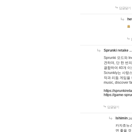
답글달기
he
Sprunki retake 
Sprunki 모드와
견하며, 단 한 번의
결합하여 40개 이
Scrunkly는 
작과 리듬 게임을 좋아하
music, discover fa
https://sprunkiret
https://game-spru
답글달기
lshimin
26
카자흐뉴스
면 좋을 것