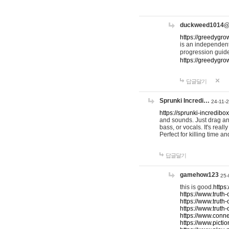
duckweed1014
https://greedygro
is an independent
progression guid
https://greedygr
답글달기
Sprunki Incredi…
24-11-
https://sprunki-incredibo
and sounds. Just drag an
bass, or vocals. It's rea
Perfect for killing time an
답글달기
gamehow123
25-
this is good.
https
https://www.truth-
https://www.truth-
https://www.truth
https://www.connec
https://www.pictio