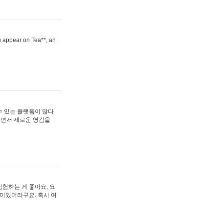
ou appear on Tea**, an
수 있는 플랫폼이 많다
보면서 새로운 영감을
험하는 게 좋아요. 요
재미있더라구요. 혹시 여