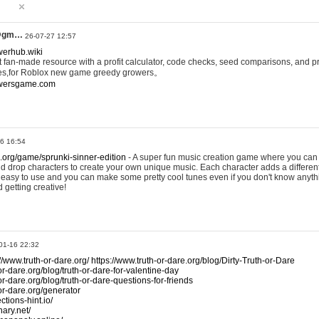
@gm…
26-07-27 12:57
werhub.wiki
 fan-made resource with a profit calculator, code checks, seed comparisons, and pr
es,for Roblox new game greedy growers。
owersgame.com
26 16:54
x.org/game/sprunki-sinner-edition
- A super fun music creation game where you can 
d drop characters to create your own unique music. Each character adds a differen
lly easy to use and you can make some pretty cool tunes even if you don't know anyt
d getting creative!
01-16 22:32
://www.truth-or-dare.org/
https://www.truth-or-dare.org/blog/Dirty-Truth-or-Dare
or-dare.org/blog/truth-or-dare-for-valentine-day
or-dare.org/blog/truth-or-dare-questions-for-friends
-or-dare.org/generator
tions-hint.io/
nary.net/