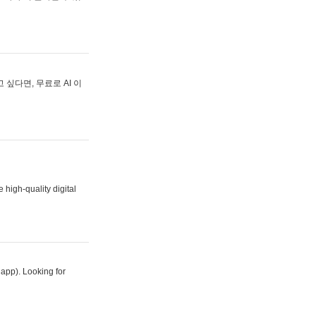
싶다면, 무료로 AI 이
 high-quality digital
 app). Looking for