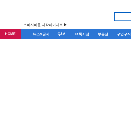
스빠시바를 시작페이지로 ▶
HOME
Q&A
뉴스&공지
벼룩시장
부동산
구인구직