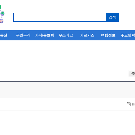
부동산
구인구직
카페/동호회
우즈베크
키르기스
여행정보
주요연
18