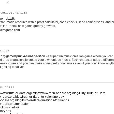
@gm…
26-07-27 12:57
werhub.wiki
 fan-made resource with a profit calculator, code checks, seed comparisons, and pr
es,for Roblox new game greedy growers。
owersgame.com
26 16:54
x.org/game/sprunki-sinner-edition
- A super fun music creation game where you can 
d drop characters to create your own unique music. Each character adds a differen
lly easy to use and you can make some pretty cool tunes even if you don't know anyt
d getting creative!
01-16 22:32
://www.truth-or-dare.org/
https://www.truth-or-dare.org/blog/Dirty-Truth-or-Dare
or-dare.org/blog/truth-or-dare-for-valentine-day
or-dare.org/blog/truth-or-dare-questions-for-friends
-or-dare.org/generator
tions-hint.io/
nary.net/