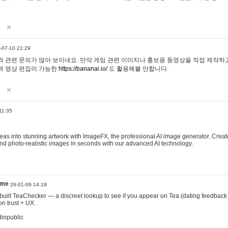
-07-10 21:29
 관련 문의가 많아 보이네요. 만약 게임 관련 이미지나 홍보용 동영상을 직접 제작하고 
과 영상 편집이 가능한
https://bananai.io/
도 활용해볼 만합니다.
11:35
eas into stunning artwork with ImageFX, the professional AI image generator. Create
, and photo-realistic images in seconds with our advanced AI technology.
ame
26-01-09 14:18
 I built TeaChecker — a discreet lookup to see if you appear on Tea (dating feedback
n trust + UX.
dinpublic