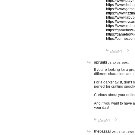
https://www.play-
https://www.theb
https://www.game
https://www.rizzli
https://www.labub
https://www.evcar
https://www.truth
https://gamehow.
https://gamehow.
https://connections
답글달기
sprunki
24-12-04 15:52
If you’re looking for a g
different characters and 
For a darker twist, don’t
perfect for crafting spoo
Curious about your onlin
And if you want to have a
your day!
답글달기
thebazaar
25-01-10 01:59