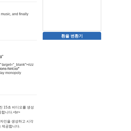
 music, and finally
환율 변환기
rg"
"
target="_blank">rizz
ons-hint.io/"
play monopoly
멋진 15초 비디오를 생성
합니다.<br>
타투 디자인을 생성하고 시각
을 제공합니다.