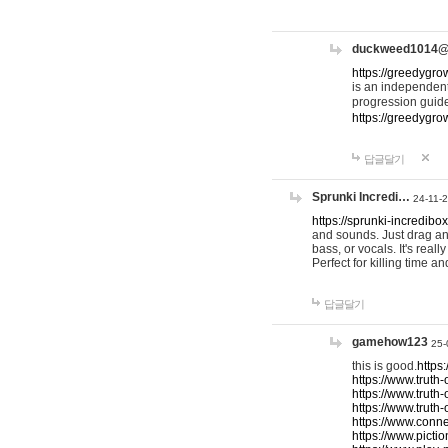
duckweed1014
https://greedygro
is an independent
progression guid
https://greedygr
답글달기
Sprunki Incredi…
24-11-
https://sprunki-incredibo
and sounds. Just drag an
bass, or vocals. It's rea
Perfect for killing time an
답글달기
gamehow123
25-
this is good.
https
https://www.truth-
https://www.truth-
https://www.truth
https://www.connec
https://www.pictio