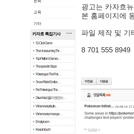
문화
광고는 카자흐뉴
교육
본 홈페이지에 
기타
파일 제작 및 기
카자흐 특집기사
more
51 Club Game
8 701 555 8949
The Unassuming Thr…
Top Platform Games…
The speed in Slope
Pokerogue: The Pok…
Snow Rider: Endles…
Re: Pokerogue: The…
댓글목록
949
Drive Mad: 물리 엔진이 …
When every fractio…
Pokemon Infinit…
24-08-14 17:
Some areas in
https://pokemoni
When every move ge…
challenges test players' proble
Empty room
Keep in touch
답글달기