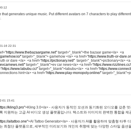
00:12
hat generates unique music. Put different avatars on 7 characters to play different
.
01-16 22:31
ref="
https://www.thebazaargame.net"
target="_blank">the bazaar game</a> <a
.gamehow.io/"
target="_blank"> gamehow </a> <a href="
https://www.truth-or-dare.o
ruth or dare </a> <a href="
https://pictionary.net/"
target="_blank">pictionary</a> <a
.evcarnews.net/"
target="_blank">ev car news</a> <a href="
https://www.rizzlines.cc/
="
https://www.labubu.cc/"
target="_blank">labubu</a> <a href="
https://www.connecti
onnections hint</a> <a href="
https://www.play-monopoly.online/"
target="_blank">
2-01 15:41
ttps://kling3.pro"
>Kling 3.0</a> - 사용자가 동적인 모션과 동기화된 오디오를 갖춘 
록 지원하는 고급 AI 비디오 생성 플랫폼입니다. 텍스트와 이미지의 완벽한 통합을 제공
ttps://aitattoo.one"
>AI Tattoo Generator</a> - 사용자가 AI를 활용하여 맞춤형 
있는 최첨단 플랫폼으로, 세부적인 미리보기와 개인의 취향에 맞는 다양한 스타일 옵션