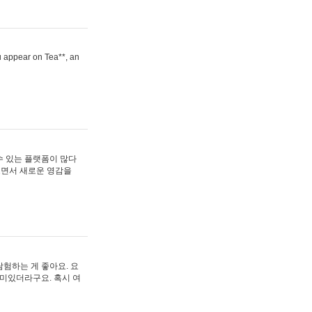
ou appear on Tea**, an
수 있는 플랫폼이 많다
보면서 새로운 영감을
험하는 게 좋아요. 요
재미있더라구요. 혹시 여