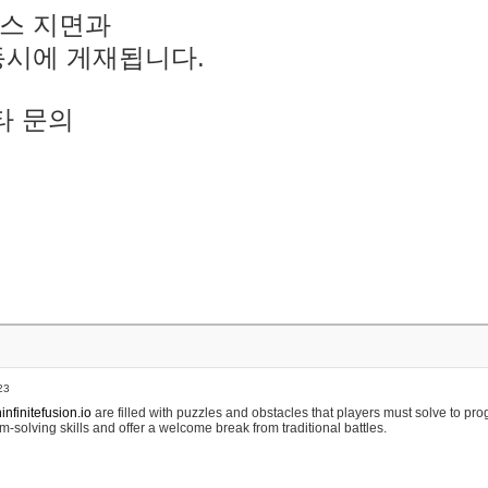
스 지면과
동시에 게재됩니다.
타 문의
23
nfinitefusion.io
are filled with puzzles and obstacles that players must solve to pr
m-solving skills and offer a welcome break from traditional battles.