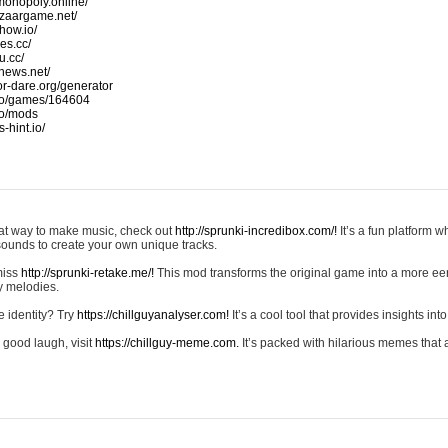
monopoly.online/
azaargame.net/
how.io/
nes.cc/
u.cc/
news.net/
-or-dare.org/generator
io/games/164604
io/mods
-hint.io/
reat way to make music, check out
http://sprunki-incredibox.com/!
It’s a fun platform 
sounds to create your own unique tracks.
 miss
http://sprunki-retake.me/!
This mod transforms the original game into a more ee
ky melodies.
e identity? Try
https://chillguyanalyser.com!
It’s a cool tool that provides insights into 
 good laugh, visit
https://chillguy-meme.com.
It’s packed with hilarious memes that 