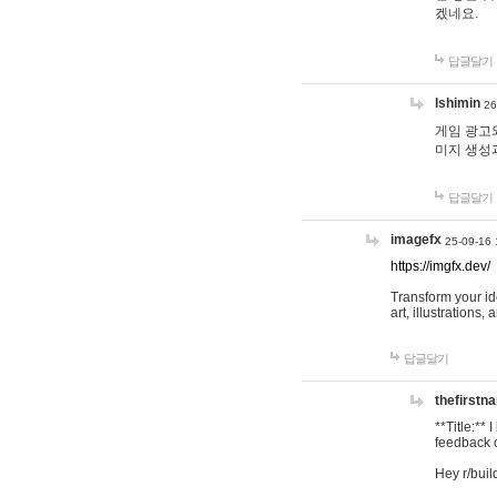
겠네요.
답글달기
lshimin
26
게임 광고와
미지 생성
답글달기
imagefx
25-09-16 
https://imgfx.dev/
Transform your id
art, illustrations
답글달기
thefirstn
**Title:**
feedback o
Hey r/buil