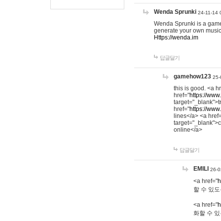
Wenda Sprunki
24-11-14 
Wenda Sprunki is a game t
generate your own music
Https://wenda.im
답글달기
gamehow123
25-
this is good. <a h
href="
https://www
target="_blank">t
href="
https://www
lines</a> <a href
target="_blank">c
online</a>
답글달기
EMILI
26-0
<a href="
h
할 수 있도
<a href="
h
화할 수 