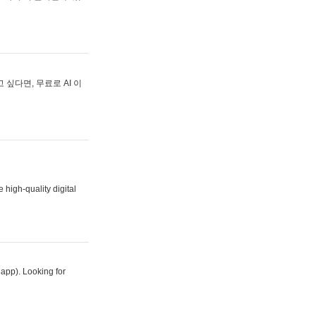
싶다면, 무료로 AI 이
 high-quality digital
 app). Looking for