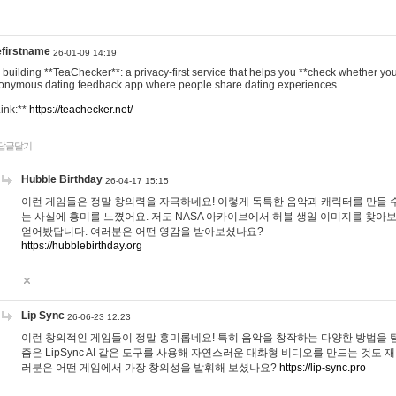
efirstname
26-01-09 14:19
m building **TeaChecker**: a privacy-first service that helps you **check whether y
onymous dating feedback app where people share dating experiences.
Link:**
https://teachecker.net/
답글달기
Hubble Birthday
26-04-17 15:15
이런 게임들은 정말 창의력을 자극하네요! 이렇게 독특한 음악과 캐릭터를 만들 
는 사실에 흥미를 느꼈어요. 저도 NASA 아카이브에서 허블 생일 이미지를 찾아
얻어봤답니다. 여러분은 어떤 영감을 받아보셨나요?
https://hubblebirthday.org
Lip Sync
26-06-23 12:23
이런 창의적인 게임들이 정말 흥미롭네요! 특히 음악을 창작하는 다양한 방법을 탐
즘은 LipSync AI 같은 도구를 사용해 자연스러운 대화형 비디오를 만드는 것도 
러분은 어떤 게임에서 가장 창의성을 발휘해 보셨나요?
https://lip-sync.pro