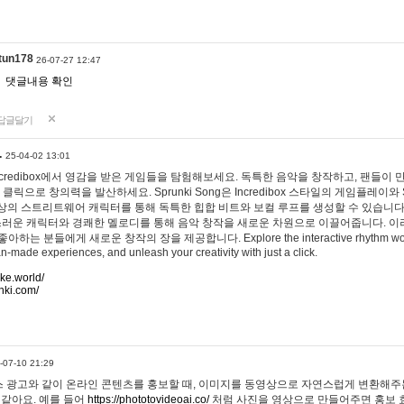
tun178
26-07-27 12:47
댓글내용 확인
답글달기
…
25-04-02 13:01
 Incredibox에서 영감을 받은 게임들을 탐험해보세요. 독특한 음악을 창작하고, 팬들이
 클릭으로 창의력을 발산하세요. Sprunki Song은 Incredibox 스타일의 게임플레이와 
상의 스트리트웨어 캐릭터를 통해 독특한 힙합 비트와 보컬 루프를 생성할 수 있습니다. 또한
사랑스러운 캐릭터와 경쾌한 멜로디를 통해 음악 창작을 새로운 차원으로 이끌어줍니다. 이
는 분들에게 새로운 창작의 장을 제공합니다. Explore the interactive rhythm world 
n-made experiences, and unleash your creativity with just a click.
ake.world/
nki.com/
-07-10 21:29
 광고와 같이 온라인 콘텐츠를 홍보할 때, 이미지를 동영상으로 자연스럽게 변환해주는
 같아요. 예를 들어
https://phototovideoai.co/
처럼 사진을 영상으로 만들어주면 홍보 효