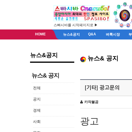
스빠시바를 시작페이지로 ▶
HOME
Q&A
뉴스&공지
벼룩시장
뉴스&공지
뉴스& 공지
뉴스& 공지
[기타] 광고문의
전체
공지
카작불곰
경제
광고
사회