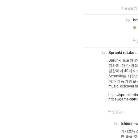
답글달기
he
Sprunki retake 
Sprunki 모드와
견하며, 단 한 번의
결합하여 40개 이
Scrunkly는 
작과 리듬 게임을 좋아하
music, discover fa
https://sprunkiret
https://game-spru
답글달기
lshimin
26
카자흐뉴스
면 좋을 것