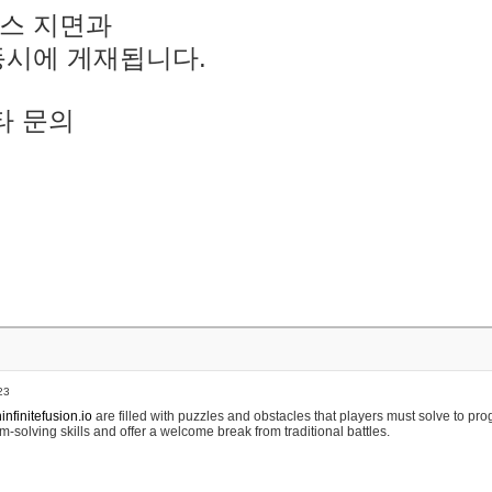
스 지면과
동시에 게재됩니다.
타 문의
23
nfinitefusion.io
are filled with puzzles and obstacles that players must solve to pr
m-solving skills and offer a welcome break from traditional battles.