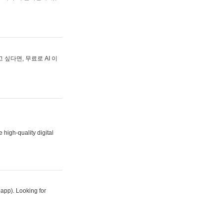
싶다면, 무료로 AI 이
 high-quality digital
 app). Looking for