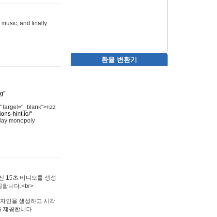
 music, and finally
환율 변환기
rg"
"
target="_blank">rizz
ons-hint.io/"
play monopoly
멋진 15초 비디오를 생성
합니다.<br>
타투 디자인을 생성하고 시각
을 제공합니다.