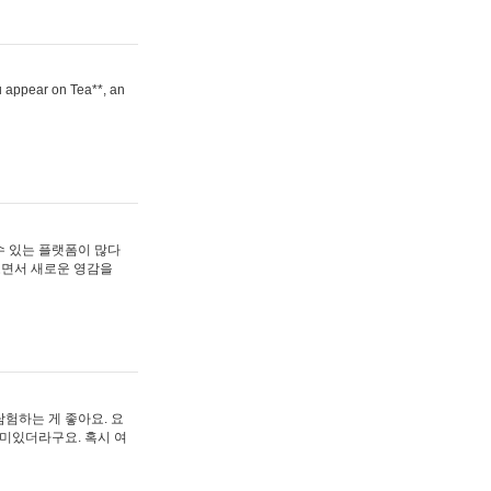
ou appear on Tea**, an
수 있는 플랫폼이 많다
보면서 새로운 영감을
험하는 게 좋아요. 요
재미있더라구요. 혹시 여