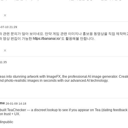
-07-10 21:29
 관련 문의가 많아 보이네요. 만약 게임 관련 이미지나 홍보용 동영상을 직접 제작하고 
과 영상 편집이 가능한
https://bananai.io/
도 활용해볼 만합니다.
11:35
eas into stunning artwork with ImageFX, the professional AI image generator. Create
, and photo-realistic images in seconds with our advanced AI technology.
ame
26-01-09 14:18
 I built TeaChecker — a discreet lookup to see if you appear on Tea (dating feedback
n trust + UX.
dinpublic