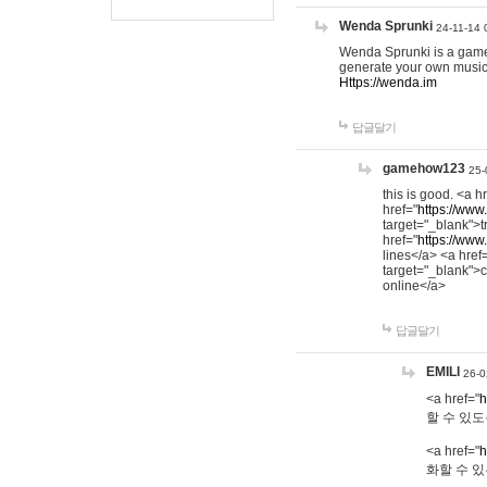
Wenda Sprunki
24-11-14 
Wenda Sprunki is a game t
generate your own music
Https://wenda.im
답글달기
gamehow123
25-
this is good. <a h
href="
https://www
target="_blank">t
href="
https://www
lines</a> <a href
target="_blank">c
online</a>
답글달기
EMILI
26-0
<a href="
h
할 수 있도
<a href="
h
화할 수 