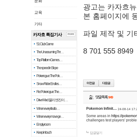
문화
광고는 카자흐뉴
교육
본 홈페이지에 
기타
파일 제작 및 기
카자흐 특집기사
more
51 Club Game
8 701 555 8949
The Unassuming Thr…
Top Platform Games…
The speed in Slope
Pokerogue: The Pok…
Snow Rider: Endles…
Re: Pokerogue: The…
댓글목록
949
Drive Mad: 물리 엔진이 …
When every fractio…
Pokemon Infinit…
24-08-14 17:
Some areas in
https://pokemoni
When every move ge…
challenges test players' proble
Empty room
Keep in touch
답글달기