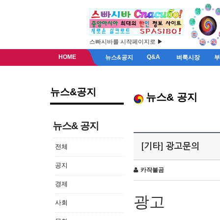
스빠시바를 시작페이지로 ▶
HOME
Q&A
뉴스&공지
벼룩시장
뉴스&공지
뉴스& 공지
뉴스& 공지
[기타] 광고문의
전체
공지
카작불곰
경제
광고
사회