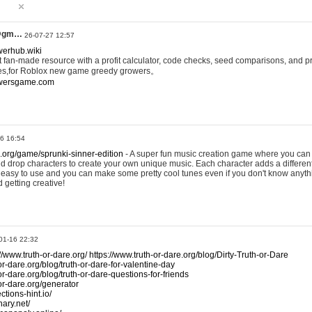
@gm…
26-07-27 12:57
werhub.wiki
 fan-made resource with a profit calculator, code checks, seed comparisons, and pr
es,for Roblox new game greedy growers。
owersgame.com
26 16:54
x.org/game/sprunki-sinner-edition
- A super fun music creation game where you can 
d drop characters to create your own unique music. Each character adds a differen
lly easy to use and you can make some pretty cool tunes even if you don't know anyt
d getting creative!
01-16 22:32
://www.truth-or-dare.org/
https://www.truth-or-dare.org/blog/Dirty-Truth-or-Dare
or-dare.org/blog/truth-or-dare-for-valentine-day
or-dare.org/blog/truth-or-dare-questions-for-friends
-or-dare.org/generator
tions-hint.io/
nary.net/