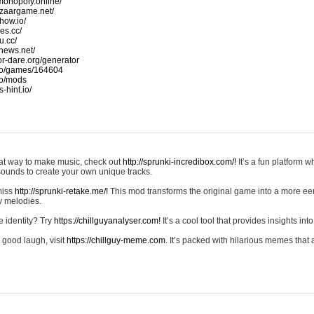
monopoly.online/
azaargame.net/
how.io/
nes.cc/
u.cc/
news.net/
-or-dare.org/generator
io/games/164604
io/mods
-hint.io/
reat way to make music, check out
http://sprunki-incredibox.com/!
It’s a fun platform 
sounds to create your own unique tracks.
 miss
http://sprunki-retake.me/!
This mod transforms the original game into a more ee
ky melodies.
e identity? Try
https://chillguyanalyser.com!
It’s a cool tool that provides insights into 
 good laugh, visit
https://chillguy-meme.com.
It’s packed with hilarious memes that 