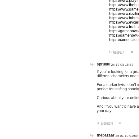
https://www.play-
https://www.theb
https://www.game
https://www.rizzli
https://www.labub
https://www.evcar
https://www.truth
https://gamehow.
https://gamehow.
https://connections
답글달기
sprunki
24-12-04 15:52
If you’re looking for a g
different characters and 
For a darker twist, don’t
perfect for crafting spoo
Curious about your onlin
And if you want to have a
your day!
답글달기
thebazaar
25-01-10 01:59