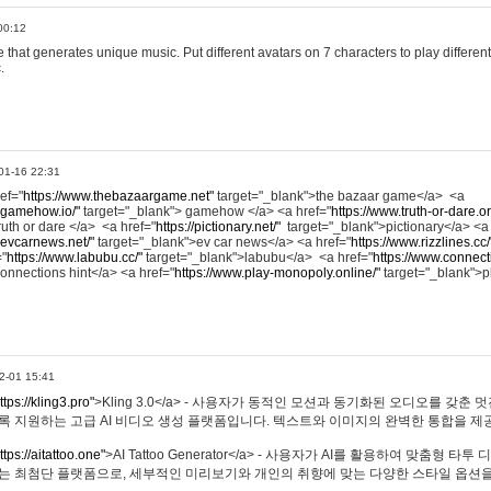
00:12
hat generates unique music. Put different avatars on 7 characters to play different
.
01-16 22:31
ref="
https://www.thebazaargame.net"
target="_blank">the bazaar game</a> <a
.gamehow.io/"
target="_blank"> gamehow </a> <a href="
https://www.truth-or-dare.o
ruth or dare </a> <a href="
https://pictionary.net/"
target="_blank">pictionary</a> <a
.evcarnews.net/"
target="_blank">ev car news</a> <a href="
https://www.rizzlines.cc/
="
https://www.labubu.cc/"
target="_blank">labubu</a> <a href="
https://www.connecti
onnections hint</a> <a href="
https://www.play-monopoly.online/"
target="_blank">
2-01 15:41
ttps://kling3.pro"
>Kling 3.0</a> - 사용자가 동적인 모션과 동기화된 오디오를 갖춘 
록 지원하는 고급 AI 비디오 생성 플랫폼입니다. 텍스트와 이미지의 완벽한 통합을 제공
ttps://aitattoo.one"
>AI Tattoo Generator</a> - 사용자가 AI를 활용하여 맞춤형 
있는 최첨단 플랫폼으로, 세부적인 미리보기와 개인의 취향에 맞는 다양한 스타일 옵션