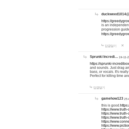
duckweed1014
https://greedygro
is an independent
progression guid
https://greedygr
답글달기
Sprunki Incredi…
24-11-
https://sprunki-incredibo
and sounds. Just drag an
bass, or vocals. It's rea
Perfect for killing time an
답글달기
gamehow123
25-
this is good.
https
https://www.truth-
https://www.truth-
https://www.truth
https://www.connec
https://www.pictio