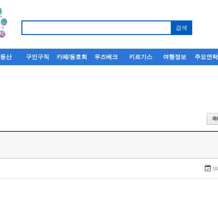
부동산
구인구직
카페/동호회
우즈베크
키르기스
여행정보
주요연
18