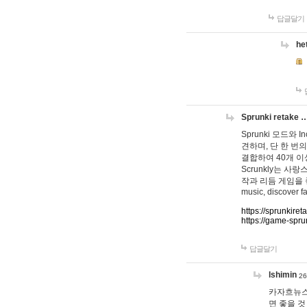
답글달기
he
Sprunki retake 
Sprunki 모드와
견하며, 단 한 번의
결합하여 40개 이
Scrunkly는 
작과 리듬 게임을 좋아하
music, discover fa
https://sprunkiret
https://game-spru
답글달기
lshimin
26
카자흐뉴스
면 좋을 것