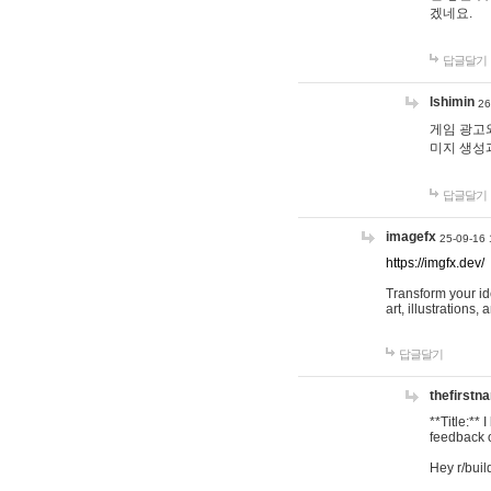
겠네요.
답글달기
lshimin
26
게임 광고와
미지 생성
답글달기
imagefx
25-09-16 
https://imgfx.dev/
Transform your id
art, illustrations
답글달기
thefirstn
**Title:**
feedback o
Hey r/buil