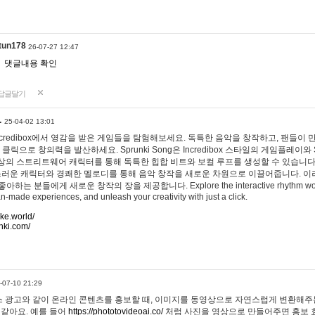
tun178
26-07-27 12:47
댓글내용 확인
답글달기
…
25-04-02 13:01
 Incredibox에서 영감을 받은 게임들을 탐험해보세요. 독특한 음악을 창작하고, 팬들이
 클릭으로 창의력을 발산하세요. Sprunki Song은 Incredibox 스타일의 게임플레이와 
상의 스트리트웨어 캐릭터를 통해 독특한 힙합 비트와 보컬 루프를 생성할 수 있습니다. 또한
사랑스러운 캐릭터와 경쾌한 멜로디를 통해 음악 창작을 새로운 차원으로 이끌어줍니다. 이
는 분들에게 새로운 창작의 장을 제공합니다. Explore the interactive rhythm world 
n-made experiences, and unleash your creativity with just a click.
ake.world/
nki.com/
-07-10 21:29
 광고와 같이 온라인 콘텐츠를 홍보할 때, 이미지를 동영상으로 자연스럽게 변환해주는
 같아요. 예를 들어
https://phototovideoai.co/
처럼 사진을 영상으로 만들어주면 홍보 효