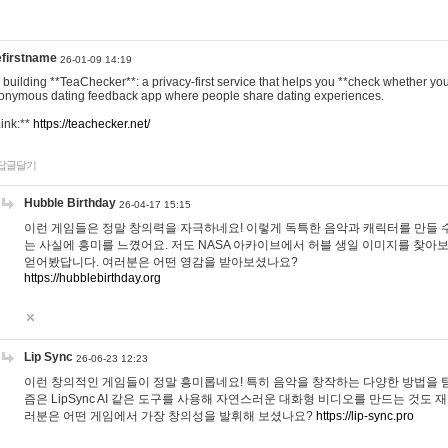
efirstname
26-01-09 14:19
m building **TeaChecker**: a privacy-first service that helps you **check whether y
onymous dating feedback app where people share dating experiences.
Link:**
https://teachecker.net/
답글달기
Hubble Birthday
26-04-17 15:15
이런 게임들은 정말 창의력을 자극하네요! 이렇게 독특한 음악과 캐릭터를 만들 
는 사실에 흥미를 느꼈어요. 저도 NASA 아카이브에서 허블 생일 이미지를 찾아
얻어봤답니다. 여러분은 어떤 영감을 받아보셨나요?
https://hubblebirthday.org
Lip Sync
26-06-23 12:23
이런 창의적인 게임들이 정말 흥미롭네요! 특히 음악을 창작하는 다양한 방법을 탐
즘은 LipSync AI 같은 도구를 사용해 자연스러운 대화형 비디오를 만드는 것도 
러분은 어떤 게임에서 가장 창의성을 발휘해 보셨나요?
https://lip-sync.pro