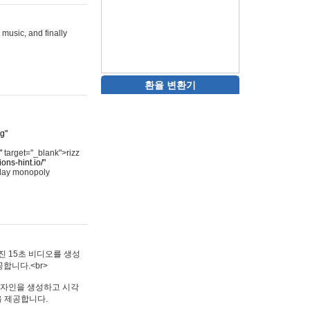
 music, and finally
환율 변환기
rg"
"
target="_blank">rizz
ons-hint.io/"
play monopoly
멋진 15초 비디오를 생성
합니다.<br>
타투 디자인을 생성하고 시각
을 제공합니다.