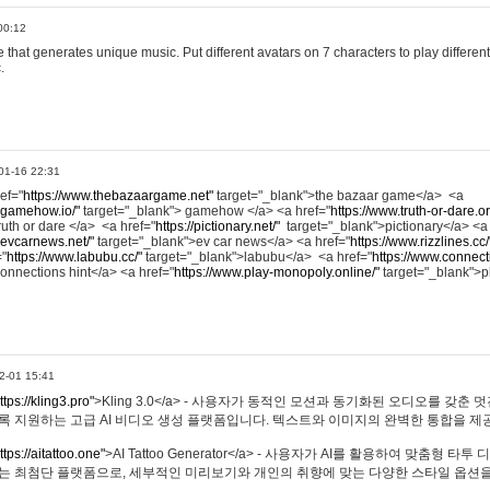
00:12
hat generates unique music. Put different avatars on 7 characters to play different
.
01-16 22:31
ref="
https://www.thebazaargame.net"
target="_blank">the bazaar game</a> <a
.gamehow.io/"
target="_blank"> gamehow </a> <a href="
https://www.truth-or-dare.o
ruth or dare </a> <a href="
https://pictionary.net/"
target="_blank">pictionary</a> <a
.evcarnews.net/"
target="_blank">ev car news</a> <a href="
https://www.rizzlines.cc/
="
https://www.labubu.cc/"
target="_blank">labubu</a> <a href="
https://www.connecti
onnections hint</a> <a href="
https://www.play-monopoly.online/"
target="_blank">
2-01 15:41
ttps://kling3.pro"
>Kling 3.0</a> - 사용자가 동적인 모션과 동기화된 오디오를 갖춘 
록 지원하는 고급 AI 비디오 생성 플랫폼입니다. 텍스트와 이미지의 완벽한 통합을 제공
ttps://aitattoo.one"
>AI Tattoo Generator</a> - 사용자가 AI를 활용하여 맞춤형 
있는 최첨단 플랫폼으로, 세부적인 미리보기와 개인의 취향에 맞는 다양한 스타일 옵션