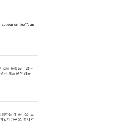
ou appear on Tea**, an
수 있는 플랫폼이 많다
보면서 새로운 영감을
험하는 게 좋아요. 요
재미있더라구요. 혹시 여