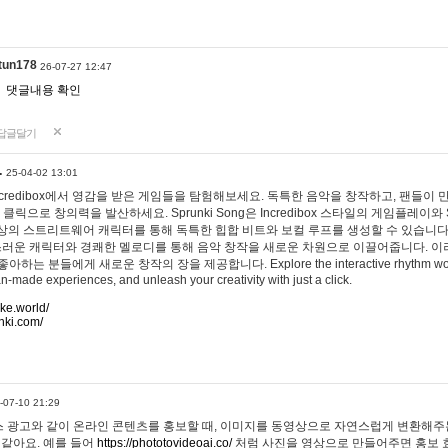
tun178
26-07-27 12:47
댓글내용 확인
답글달기
…
25-04-02 13:01
 Incredibox에서 영감을 받은 게임들을 탐험해보세요. 독특한 음악을 창작하고, 팬들이
 클릭으로 창의력을 발산하세요. Sprunki Song은 Incredibox 스타일의 게임플레이와 
상의 스트리트웨어 캐릭터를 통해 독특한 힙합 비트와 보컬 루프를 생성할 수 있습니다. 또한
사랑스러운 캐릭터와 경쾌한 멜로디를 통해 음악 창작을 새로운 차원으로 이끌어줍니다. 이
는 분들에게 새로운 창작의 장을 제공합니다. Explore the interactive rhythm world 
n-made experiences, and unleash your creativity with just a click.
ake.world/
nki.com/
-07-10 21:29
 광고와 같이 온라인 콘텐츠를 홍보할 때, 이미지를 동영상으로 자연스럽게 변환해주는
 같아요. 예를 들어
https://phototovideoai.co/
처럼 사진을 영상으로 만들어주면 홍보 효