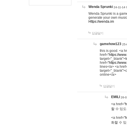
Wenda Sprunki
24-11-14 
Wenda Sprunki is a game t
generate your own music
Https://wenda.im
답글달기
gamehow123
25-
this is good. <a h
href="
https://www
target="_blank">t
href="
https://www
lines</a> <a href
target="_blank">c
online</a>
답글달기
EMILI
26-0
<a href="
h
할 수 있도
<a href="
h
화할 수 