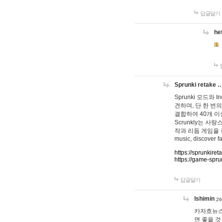
답글달기
he
Sprunki retake 
Sprunki 모드와
견하며, 단 한 번의
결합하여 40개 이
Scrunkly는 
작과 리듬 게임을 좋아하
music, discover fa
https://sprunkiret
https://game-spru
답글달기
lshimin
26
카자흐뉴스
면 좋을 것