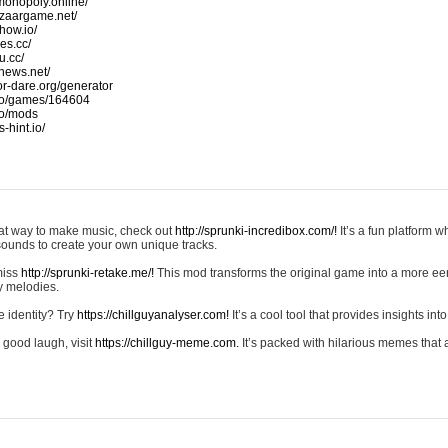
monopoly.online/
azaargame.net/
how.io/
nes.cc/
u.cc/
news.net/
-or-dare.org/generator
io/games/164604
io/mods
-hint.io/
reat way to make music, check out
http://sprunki-incredibox.com/!
It’s a fun platform 
sounds to create your own unique tracks.
 miss
http://sprunki-retake.me/!
This mod transforms the original game into a more ee
ky melodies.
e identity? Try
https://chillguyanalyser.com!
It’s a cool tool that provides insights into 
 good laugh, visit
https://chillguy-meme.com.
It’s packed with hilarious memes that 