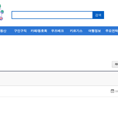
부동산
구인구직
카페/동호회
우즈베크
키르기스
여행정보
주요연
18