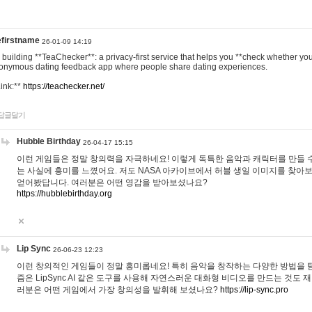
efirstname
26-01-09 14:19
m building **TeaChecker**: a privacy-first service that helps you **check whether y
onymous dating feedback app where people share dating experiences.
Link:**
https://teachecker.net/
답글달기
Hubble Birthday
26-04-17 15:15
이런 게임들은 정말 창의력을 자극하네요! 이렇게 독특한 음악과 캐릭터를 만들 
는 사실에 흥미를 느꼈어요. 저도 NASA 아카이브에서 허블 생일 이미지를 찾아
얻어봤답니다. 여러분은 어떤 영감을 받아보셨나요?
https://hubblebirthday.org
Lip Sync
26-06-23 12:23
이런 창의적인 게임들이 정말 흥미롭네요! 특히 음악을 창작하는 다양한 방법을 탐
즘은 LipSync AI 같은 도구를 사용해 자연스러운 대화형 비디오를 만드는 것도 
러분은 어떤 게임에서 가장 창의성을 발휘해 보셨나요?
https://lip-sync.pro