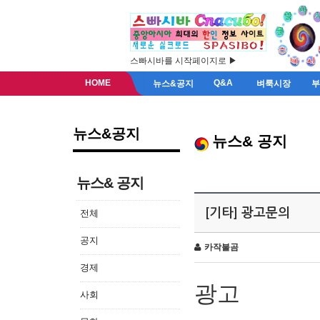
스빠시바를 시작페이지로 ▶
HOME
Q&A
뉴스&공지
벼룩시장
뉴스&공지
뉴스& 공지
뉴스& 공지
[기타] 광고문의
전체
공지
카작불곰
경제
광고
사회