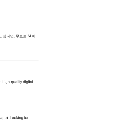
싶다면, 무료로 AI 이
 high-quality digital
 app). Looking for