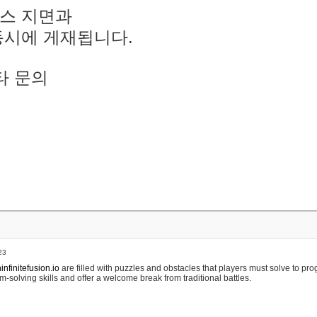
스 지면과
동시에 게재됩니다.
타 문의
23
nfinitefusion.io
are filled with puzzles and obstacles that players must solve to pr
m-solving skills and offer a welcome break from traditional battles.