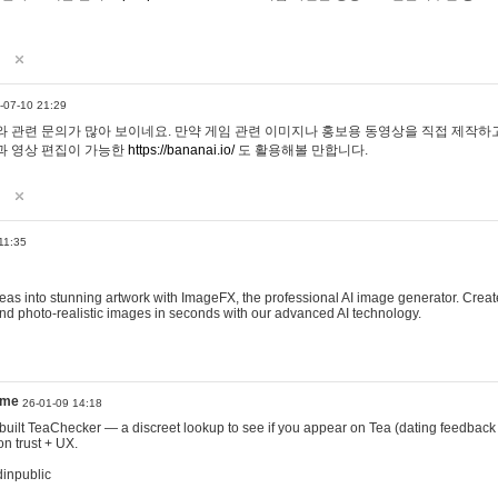
-07-10 21:29
 관련 문의가 많아 보이네요. 만약 게임 관련 이미지나 홍보용 동영상을 직접 제작하고 
과 영상 편집이 가능한
https://bananai.io/
도 활용해볼 만합니다.
11:35
eas into stunning artwork with ImageFX, the professional AI image generator. Create
, and photo-realistic images in seconds with our advanced AI technology.
ame
26-01-09 14:18
 I built TeaChecker — a discreet lookup to see if you appear on Tea (dating feedback
n trust + UX.
dinpublic