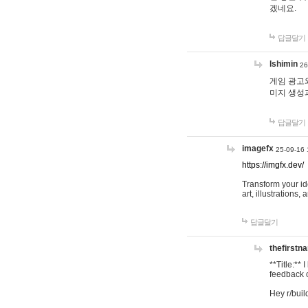
겠네요.
답글달기
lshimin
26
게임 광고와
미지 생성
답글달기
imagefx
25-09-16 
https://imgfx.dev/
Transform your id
art, illustrations
답글달기
thefirstn
**Title:**
feedback o
Hey r/buil