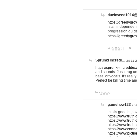
duckweed1014
https://greedygro
is an independent
progression guid
https://greedygr
답글달기
Sprunki Incredi…
24-11-
https://sprunki-incredibo
and sounds. Just drag an
bass, or vocals. It's rea
Perfect for killing time an
답글달기
gamehow123
25-
this is good.
https
https://www.truth-
https://www.truth-
https://www.truth
https://www.connec
https://www.pictio