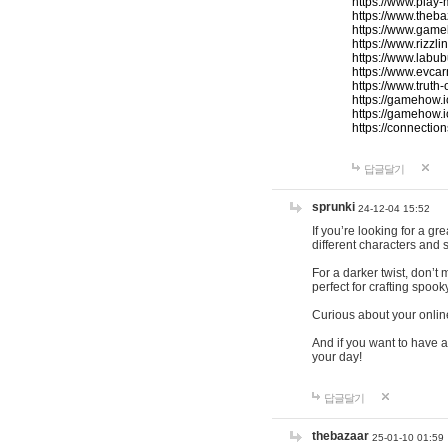
https://www.play-
https://www.theb
https://www.game
https://www.rizzli
https://www.labub
https://www.evcar
https://www.truth
https://gamehow.
https://gamehow.
https://connections
답글달기
sprunki
24-12-04 15:52
If you’re looking for a g
different characters and 
For a darker twist, don’t
perfect for crafting spoo
Curious about your onlin
And if you want to have a
your day!
답글달기
thebazaar
25-01-10 01:59