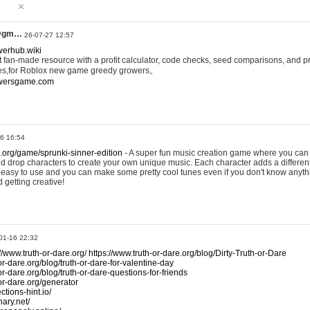
@gm…
26-07-27 12:57
werhub.wiki
 fan-made resource with a profit calculator, code checks, seed comparisons, and pr
es,for Roblox new game greedy growers。
owersgame.com
26 16:54
x.org/game/sprunki-sinner-edition
- A super fun music creation game where you can 
d drop characters to create your own unique music. Each character adds a differen
lly easy to use and you can make some pretty cool tunes even if you don't know anyt
d getting creative!
01-16 22:32
://www.truth-or-dare.org/
https://www.truth-or-dare.org/blog/Dirty-Truth-or-Dare
or-dare.org/blog/truth-or-dare-for-valentine-day
or-dare.org/blog/truth-or-dare-questions-for-friends
-or-dare.org/generator
tions-hint.io/
nary.net/