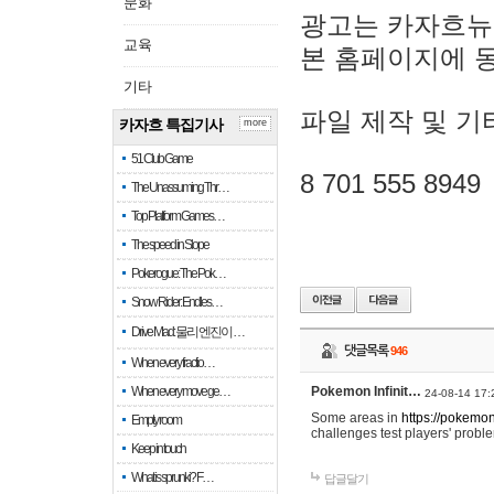
문화
광고는 카자흐뉴
교육
본 홈페이지에 
기타
파일 제작 및 기
카자흐 특집기사
more
51 Club Game
8 701 555 8949
The Unassuming Thr…
Top Platform Games…
The speed in Slope
Pokerogue: The Pok…
Snow Rider: Endles…
Drive Mad: 물리 엔진이 …
댓글목록
946
When every fractio…
When every move ge…
Pokemon Infinit…
24-08-14 17:
Some areas in
https://pokemoni
Empty room
challenges test players' proble
Keep in touch
What is sprunki? F…
답글달기