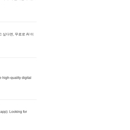
싶다면, 무료로 AI 이
 high-quality digital
 app). Looking for