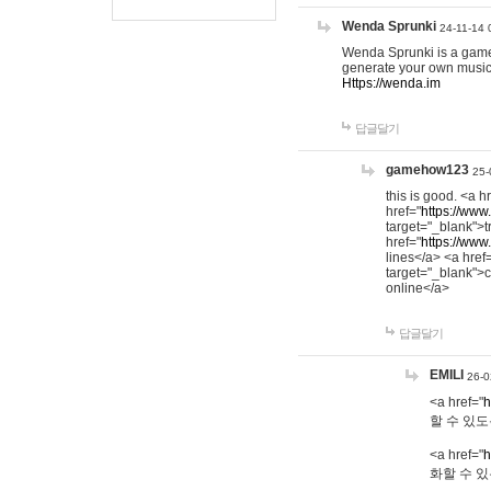
Wenda Sprunki
24-11-14 
Wenda Sprunki is a game t
generate your own music
Https://wenda.im
답글달기
gamehow123
25-
this is good. <a h
href="
https://www
target="_blank">t
href="
https://www
lines</a> <a href
target="_blank">c
online</a>
답글달기
EMILI
26-0
<a href="
h
할 수 있도
<a href="
h
화할 수 