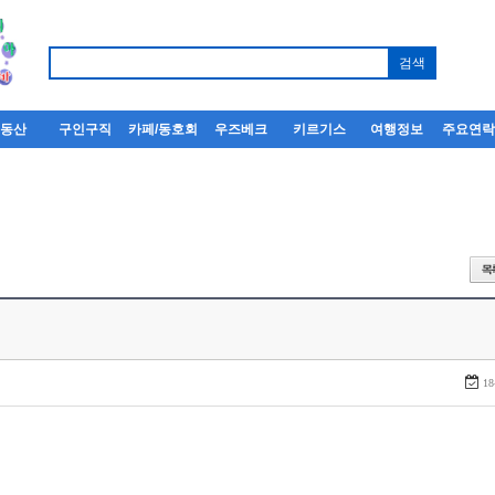
부동산
구인구직
카페/동호회
우즈베크
키르기스
여행정보
주요연
18