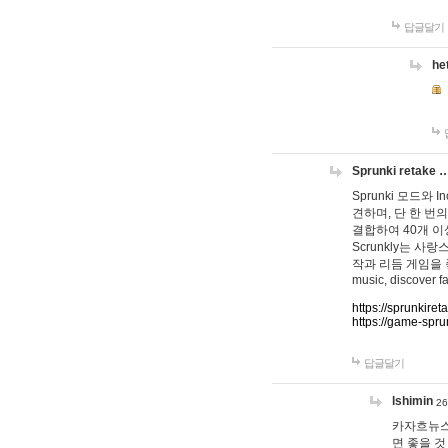
답글달기
he
Sprunki retake 
Sprunki 모드와
견하며, 단 한 번의
결합하여 40개 이
Scrunkly는 
작과 리듬 게임을 좋아하
music, discover fa
https://sprunkiret
https://game-spru
답글달기
lshimin
26
카자흐뉴스
면 좋을 것