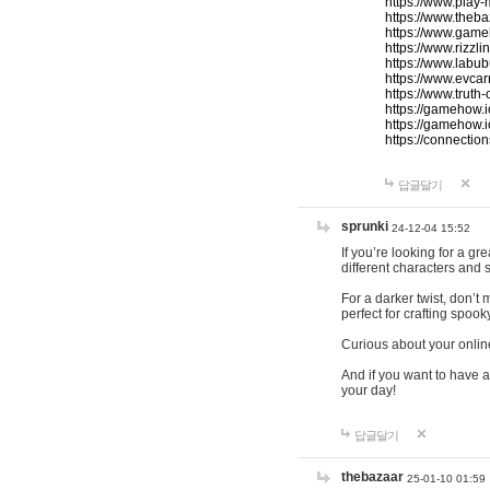
https://www.play-
https://www.theb
https://www.game
https://www.rizzli
https://www.labub
https://www.evcar
https://www.truth
https://gamehow.
https://gamehow.
https://connections
답글달기
sprunki
24-12-04 15:52
If you’re looking for a g
different characters and 
For a darker twist, don’t
perfect for crafting spoo
Curious about your onlin
And if you want to have a
your day!
답글달기
thebazaar
25-01-10 01:59