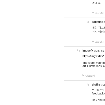
겠네요.
답글달기
lshimin
26
게임 광고와
미지 생성
답글달기
imagefx
25-09-16 
https://imgfx.dev/
Transform your id
art, illustrations
답글달기
thefirstn
**Title:**
feedback o
Hey r/buil