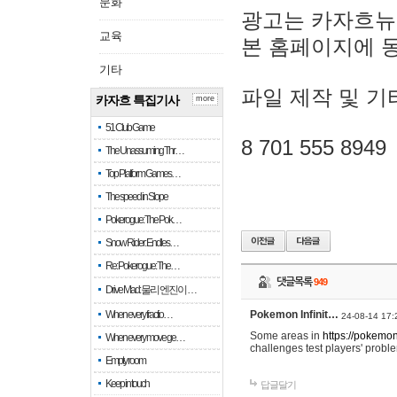
문화
광고는 카자흐뉴
교육
본 홈페이지에 
기타
파일 제작 및 기
카자흐 특집기사
more
51 Club Game
8 701 555 8949
The Unassuming Thr…
Top Platform Games…
The speed in Slope
Pokerogue: The Pok…
Snow Rider: Endles…
Re: Pokerogue: The…
댓글목록
949
Drive Mad: 물리 엔진이 …
When every fractio…
Pokemon Infinit…
24-08-14 17:
Some areas in
https://pokemoni
When every move ge…
challenges test players' proble
Empty room
Keep in touch
답글달기