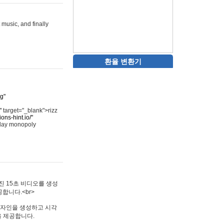
 music, and finally
환율 변환기
rg"
"
target="_blank">rizz
ons-hint.io/"
play monopoly
멋진 15초 비디오를 생성
합니다.<br>
타투 디자인을 생성하고 시각
을 제공합니다.