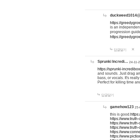
duckweed1014
https://greedygro
is an independent
progression guid
https://greedygr
답글달기
Sprunki Incredi…
24-11-
https://sprunki-incredibo
and sounds. Just drag an
bass, or vocals. It's rea
Perfect for killing time an
답글달기
gamehow123
25-
this is good.
https
https://www.truth-
https://www.truth-
https://www.truth
https://www.connec
https://www.pictio