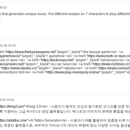
00:12
hat generates unique music. Put different avatars on 7 characters to play different
.
01-16 22:31
ref="
https://www.thebazaargame.net"
target="_blank">the bazaar game</a> <a
.gamehow.io/"
target="_blank"> gamehow </a> <a href="
https://www.truth-or-dare.o
ruth or dare </a> <a href="
https://pictionary.net/"
target="_blank">pictionary</a> <a
.evcarnews.net/"
target="_blank">ev car news</a> <a href="
https://www.rizzlines.cc/
="
https://www.labubu.cc/"
target="_blank">labubu</a> <a href="
https://www.connecti
onnections hint</a> <a href="
https://www.play-monopoly.online/"
target="_blank">
2-01 15:41
ttps://kling3.pro"
>Kling 3.0</a> - 사용자가 동적인 모션과 동기화된 오디오를 갖춘 
록 지원하는 고급 AI 비디오 생성 플랫폼입니다. 텍스트와 이미지의 완벽한 통합을 제공
ttps://aitattoo.one"
>AI Tattoo Generator</a> - 사용자가 AI를 활용하여 맞춤형 
있는 최첨단 플랫폼으로, 세부적인 미리보기와 개인의 취향에 맞는 다양한 스타일 옵션