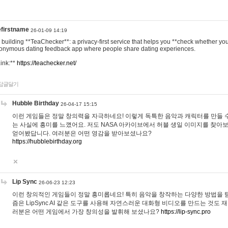
efirstname
26-01-09 14:19
m building **TeaChecker**: a privacy-first service that helps you **check whether y
onymous dating feedback app where people share dating experiences.
Link:**
https://teachecker.net/
답글달기
Hubble Birthday
26-04-17 15:15
이런 게임들은 정말 창의력을 자극하네요! 이렇게 독특한 음악과 캐릭터를 만들 
는 사실에 흥미를 느꼈어요. 저도 NASA 아카이브에서 허블 생일 이미지를 찾아
얻어봤답니다. 여러분은 어떤 영감을 받아보셨나요?
https://hubblebirthday.org
Lip Sync
26-06-23 12:23
이런 창의적인 게임들이 정말 흥미롭네요! 특히 음악을 창작하는 다양한 방법을 탐
즘은 LipSync AI 같은 도구를 사용해 자연스러운 대화형 비디오를 만드는 것도 
러분은 어떤 게임에서 가장 창의성을 발휘해 보셨나요?
https://lip-sync.pro