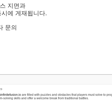
스 지면과
동시에 게재됩니다.
타 문의
23
nfinitefusion.io
are filled with puzzles and obstacles that players must solve to pr
m-solving skills and offer a welcome break from traditional battles.