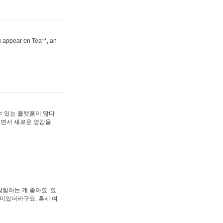
ou appear on Tea**, an
수 있는 플랫폼이 많다
보면서 새로운 영감을
험하는 게 좋아요. 요
재미있더라구요. 혹시 여