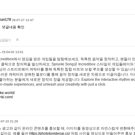
tun178
26-07-27 12:47
댓글내용 확인
답글달기
…
25-04-02 13:01
 Incredibox에서 영감을 받은 게임들을 탐험해보세요. 독특한 음악을 창작하고, 팬들이
 클릭으로 창의력을 발산하세요. Sprunki Song은 Incredibox 스타일의 게임플레이와 
상의 스트리트웨어 캐릭터를 통해 독특한 힙합 비트와 보컬 루프를 생성할 수 있습니다. 또한
사랑스러운 캐릭터와 경쾌한 멜로디를 통해 음악 창작을 새로운 차원으로 이끌어줍니다. 이
는 분들에게 새로운 창작의 장을 제공합니다. Explore the interactive rhythm world 
n-made experiences, and unleash your creativity with just a click.
ake.world/
nki.com/
-07-10 21:29
 광고와 같이 온라인 콘텐츠를 홍보할 때, 이미지를 동영상으로 자연스럽게 변환해주는
 같아요. 예를 들어
https://phototovideoai.co/
처럼 사진을 영상으로 만들어주면 홍보 효