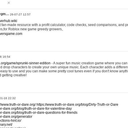
@gm…
26-07-27 12:57
werhub.wiki
 fan-made resource with a profit calculator, code checks, seed comparisons, and pr
es,for Roblox new game greedy growers。
owersgame.com
26 16:54
x.org/game/sprunki-sinner-edition
- A super fun music creation game where you can 
d drop characters to create your own unique music. Each character adds a differen
lly easy to use and you can make some pretty cool tunes even if you don't know anyt
d getting creative!
01-16 22:32
://www.truth-or-dare.org/
https://www.truth-or-dare.org/blog/Dirty-Truth-or-Dare
or-dare.org/blog/truth-or-dare-for-valentine-day
or-dare.org/blog/truth-or-dare-questions-for-friends
-or-dare.org/generator
tions-hint.io/
nary.net/