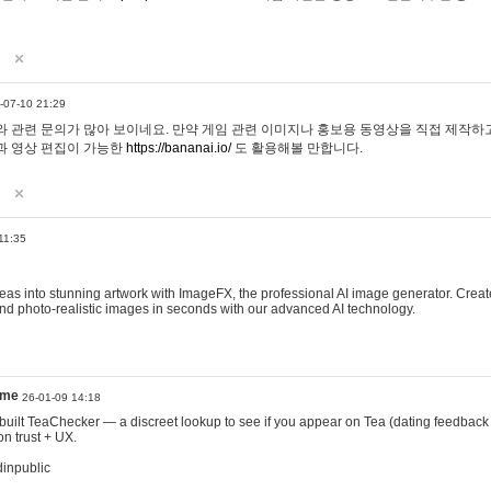
-07-10 21:29
 관련 문의가 많아 보이네요. 만약 게임 관련 이미지나 홍보용 동영상을 직접 제작하고 
과 영상 편집이 가능한
https://bananai.io/
도 활용해볼 만합니다.
11:35
eas into stunning artwork with ImageFX, the professional AI image generator. Create
, and photo-realistic images in seconds with our advanced AI technology.
ame
26-01-09 14:18
 I built TeaChecker — a discreet lookup to see if you appear on Tea (dating feedback
n trust + UX.
dinpublic