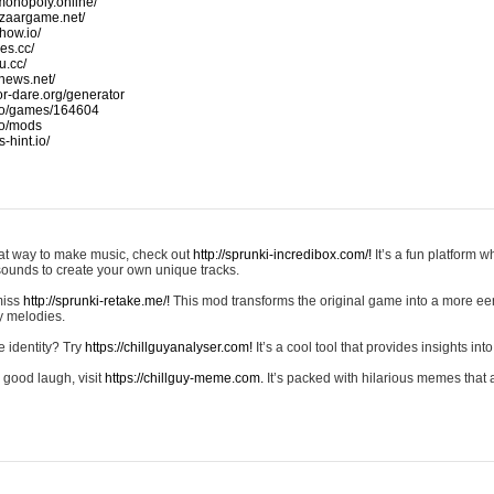
monopoly.online/
azaargame.net/
how.io/
nes.cc/
u.cc/
news.net/
-or-dare.org/generator
io/games/164604
io/mods
-hint.io/
reat way to make music, check out
http://sprunki-incredibox.com/!
It’s a fun platform 
sounds to create your own unique tracks.
 miss
http://sprunki-retake.me/!
This mod transforms the original game into a more ee
ky melodies.
e identity? Try
https://chillguyanalyser.com!
It’s a cool tool that provides insights into 
 good laugh, visit
https://chillguy-meme.com.
It’s packed with hilarious memes that 