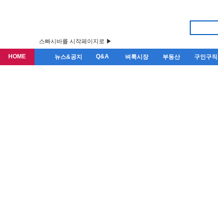
스빠시바를 시작페이지로 ▶
HOME
Q&A
뉴스&공지
벼룩시장
부동산
구인구직