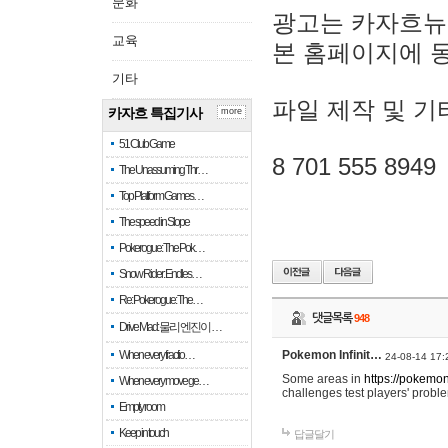
문화
광고는 카자흐뉴
교육
본 홈페이지에 
기타
파일 제작 및 기
카자흐 특집기사
more
51 Club Game
8 701 555 8949
The Unassuming Thr…
Top Platform Games…
The speed in Slope
Pokerogue: The Pok…
Snow Rider: Endles…
Re: Pokerogue: The…
댓글목록
948
Drive Mad: 물리 엔진이 …
When every fractio…
Pokemon Infinit…
24-08-14 17:
Some areas in
https://pokemoni
When every move ge…
challenges test players' proble
Empty room
Keep in touch
답글달기