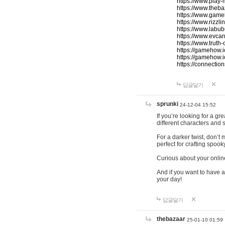
https://www.play-
https://www.theb
https://www.game
https://www.rizzli
https://www.labub
https://www.evcar
https://www.truth
https://gamehow.
https://gamehow.
https://connections
답글달기
sprunki
24-12-04 15:52
If you’re looking for a g
different characters and 
For a darker twist, don’t
perfect for crafting spoo
Curious about your onlin
And if you want to have a
your day!
답글달기
thebazaar
25-01-10 01:59