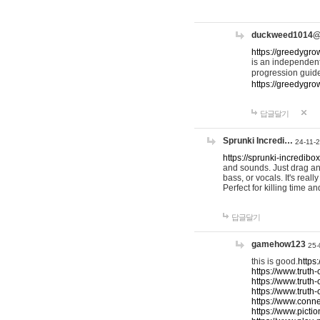
duckweed1014
https://greedygro
is an independent
progression guid
https://greedygr
답글달기
Sprunki Incredi…
24-11-
https://sprunki-incredibo
and sounds. Just drag an
bass, or vocals. It's rea
Perfect for killing time an
답글달기
gamehow123
25-
this is good.
https
https://www.truth-
https://www.truth-
https://www.truth
https://www.connec
https://www.pictio