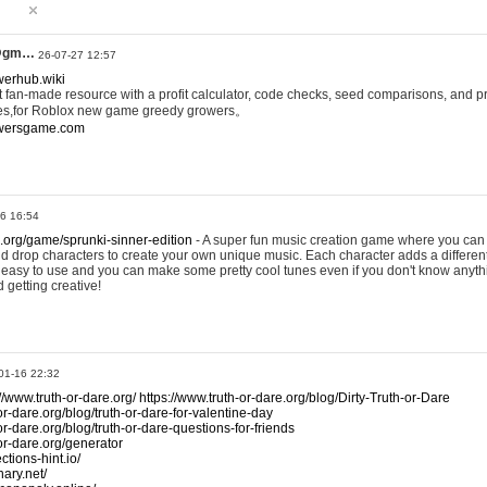
@gm…
26-07-27 12:57
werhub.wiki
 fan-made resource with a profit calculator, code checks, seed comparisons, and pr
es,for Roblox new game greedy growers。
owersgame.com
26 16:54
x.org/game/sprunki-sinner-edition
- A super fun music creation game where you can 
d drop characters to create your own unique music. Each character adds a differen
lly easy to use and you can make some pretty cool tunes even if you don't know anyt
d getting creative!
01-16 22:32
://www.truth-or-dare.org/
https://www.truth-or-dare.org/blog/Dirty-Truth-or-Dare
or-dare.org/blog/truth-or-dare-for-valentine-day
or-dare.org/blog/truth-or-dare-questions-for-friends
-or-dare.org/generator
tions-hint.io/
nary.net/