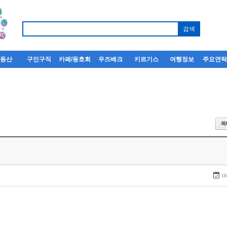
부동산
구인구직
카페/동호회
우즈베크
키르기스
여행정보
주요연
18