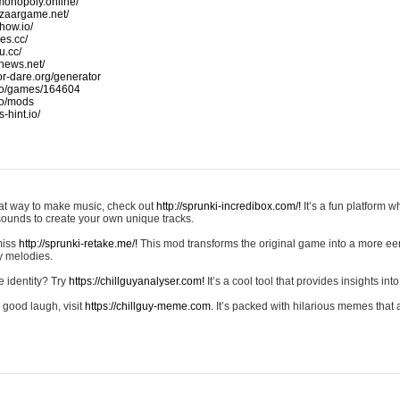
monopoly.online/
azaargame.net/
how.io/
nes.cc/
u.cc/
news.net/
-or-dare.org/generator
io/games/164604
io/mods
-hint.io/
reat way to make music, check out
http://sprunki-incredibox.com/!
It’s a fun platform 
sounds to create your own unique tracks.
 miss
http://sprunki-retake.me/!
This mod transforms the original game into a more ee
ky melodies.
e identity? Try
https://chillguyanalyser.com!
It’s a cool tool that provides insights into 
 good laugh, visit
https://chillguy-meme.com.
It’s packed with hilarious memes that 