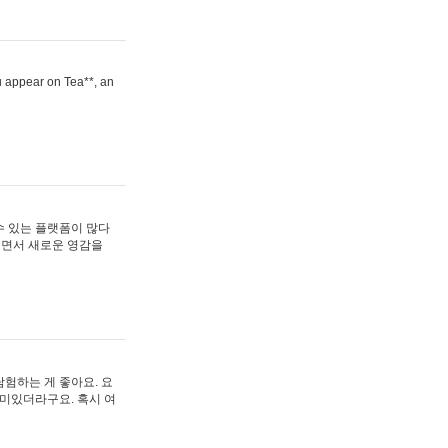
ou appear on Tea**, an
수 있는 플랫폼이 많다
보면서 새로운 영감을
험하는 게 좋아요. 요
재미있더라구요. 혹시 여