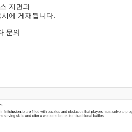
스 지면과
동시에 게재됩니다.
타 문의
23
nfinitefusion.io
are filled with puzzles and obstacles that players must solve to pr
m-solving skills and offer a welcome break from traditional battles.