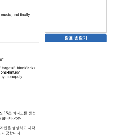
 music, and finally
환율 변환기
rg"
"
target="_blank">rizz
ons-hint.io/"
play monopoly
멋진 15초 비디오를 생성
합니다.<br>
타투 디자인을 생성하고 시각
을 제공합니다.