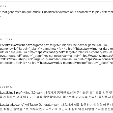
00:12
hat generates unique music. Put different avatars on 7 characters to play different
.
01-16 22:31
ref="
https://www.thebazaargame.net"
target="_blank">the bazaar game</a> <a
.gamehow.io/"
target="_blank"> gamehow </a> <a href="
https://www.truth-or-dare.o
ruth or dare </a> <a href="
https://pictionary.net/"
target="_blank">pictionary</a> <a
.evcarnews.net/"
target="_blank">ev car news</a> <a href="
https://www.rizzlines.cc/
="
https://www.labubu.cc/"
target="_blank">labubu</a> <a href="
https://www.connecti
onnections hint</a> <a href="
https://www.play-monopoly.online/"
target="_blank">
2-01 15:41
ttps://kling3.pro"
>Kling 3.0</a> - 사용자가 동적인 모션과 동기화된 오디오를 갖춘 
록 지원하는 고급 AI 비디오 생성 플랫폼입니다. 텍스트와 이미지의 완벽한 통합을 제공
ttps://aitattoo.one"
>AI Tattoo Generator</a> - 사용자가 AI를 활용하여 맞춤형 
있는 최첨단 플랫폼으로, 세부적인 미리보기와 개인의 취향에 맞는 다양한 스타일 옵션