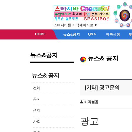
스빠시바를 시작페이지로 ▶
HOME
Q&A
뉴스&공지
벼룩시장
뉴스&공지
뉴스& 공지
뉴스& 공지
[기타] 광고문의
전체
공지
카작불곰
경제
광고
사회