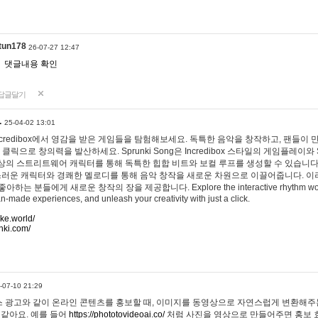
tun178
26-07-27 12:47
댓글내용 확인
답글달기
…
25-04-02 13:01
 Incredibox에서 영감을 받은 게임들을 탐험해보세요. 독특한 음악을 창작하고, 팬들이
 클릭으로 창의력을 발산하세요. Sprunki Song은 Incredibox 스타일의 게임플레이와 
상의 스트리트웨어 캐릭터를 통해 독특한 힙합 비트와 보컬 루프를 생성할 수 있습니다. 또한
사랑스러운 캐릭터와 경쾌한 멜로디를 통해 음악 창작을 새로운 차원으로 이끌어줍니다. 이
는 분들에게 새로운 창작의 장을 제공합니다. Explore the interactive rhythm world 
n-made experiences, and unleash your creativity with just a click.
ake.world/
nki.com/
-07-10 21:29
 광고와 같이 온라인 콘텐츠를 홍보할 때, 이미지를 동영상으로 자연스럽게 변환해주는
 같아요. 예를 들어
https://phototovideoai.co/
처럼 사진을 영상으로 만들어주면 홍보 효