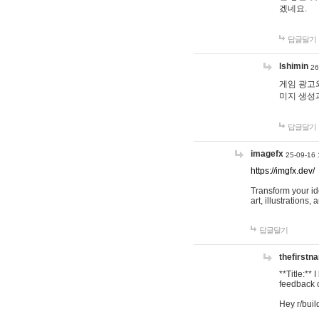
겠네요.
답글달기
lshimin
26
게임 광고와
미지 생성
답글달기
imagefx
25-09-16 
https://imgfx.dev/
Transform your id
art, illustrations
답글달기
thefirstn
**Title:**
feedback o
Hey r/buil