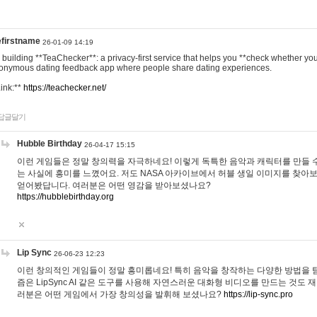
efirstname
26-01-09 14:19
m building **TeaChecker**: a privacy-first service that helps you **check whether y
onymous dating feedback app where people share dating experiences.
Link:**
https://teachecker.net/
답글달기
Hubble Birthday
26-04-17 15:15
이런 게임들은 정말 창의력을 자극하네요! 이렇게 독특한 음악과 캐릭터를 만들 
는 사실에 흥미를 느꼈어요. 저도 NASA 아카이브에서 허블 생일 이미지를 찾아
얻어봤답니다. 여러분은 어떤 영감을 받아보셨나요?
https://hubblebirthday.org
Lip Sync
26-06-23 12:23
이런 창의적인 게임들이 정말 흥미롭네요! 특히 음악을 창작하는 다양한 방법을 탐
즘은 LipSync AI 같은 도구를 사용해 자연스러운 대화형 비디오를 만드는 것도 
러분은 어떤 게임에서 가장 창의성을 발휘해 보셨나요?
https://lip-sync.pro