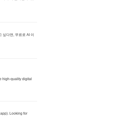
싶다면, 무료로 AI 이
 high-quality digital
 app). Looking for