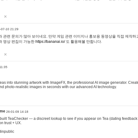
-07-10 21:29
 관련 문의가 많아 보이네요. 만약 게임 관련 이미지나 홍보용 동영상을 직접 제작하고 
과 영상 편집이 가능한
https://bananai.io/
도 활용해볼 만합니다.
11:35
eas into stunning artwork with ImageFX, the professional AI image generator. Create
, and photo-realistic images in seconds with our advanced AI technology.
ame
26-01-09 14:18
 I built TeaChecker — a discreet lookup to see if you appear on Tea (dating feedback
n trust + UX.
dinpublic