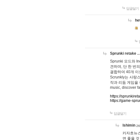
답글달기
he
Sprunki retake 
Sprunki 모드와
견하며, 단 한 번의
결합하여 40개 이
Scrunkly는 
작과 리듬 게임을 좋아하
music, discover fa
https://sprunkiret
https://game-spru
답글달기
lshimin
26
카자흐뉴스
면 좋을 것