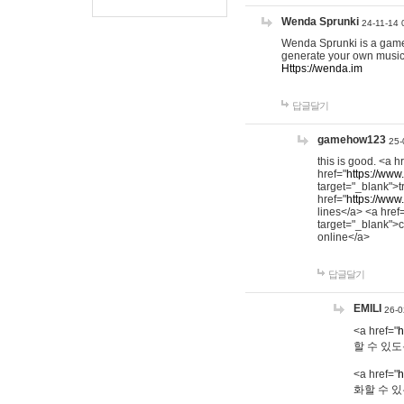
Wenda Sprunki
24-11-14 
Wenda Sprunki is a game t
generate your own music
Https://wenda.im
답글달기
gamehow123
25-
this is good. <a h
href="
https://www
target="_blank">t
href="
https://www
lines</a> <a href
target="_blank">c
online</a>
답글달기
EMILI
26-0
<a href="
h
할 수 있도
<a href="
h
화할 수 