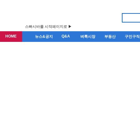
스빠시바를 시작페이지로 ▶
HOME
Q&A
뉴스&공지
벼룩시장
부동산
구인구직