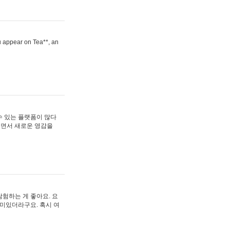
ou appear on Tea**, an
수 있는 플랫폼이 많다
보면서 새로운 영감을
험하는 게 좋아요. 요
재미있더라구요. 혹시 여