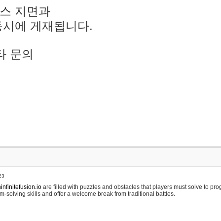
스 지면과
동시에 게재됩니다.
타 문의
23
nfinitefusion.io
are filled with puzzles and obstacles that players must solve to pr
m-solving skills and offer a welcome break from traditional battles.