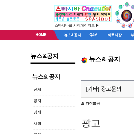
스빠시바를 시작페이지로 ▶
HOME
Q&A
뉴스&공지
벼룩시장
뉴스&공지
뉴스& 공지
뉴스& 공지
[기타] 광고문의
전체
공지
카작불곰
경제
광고
사회