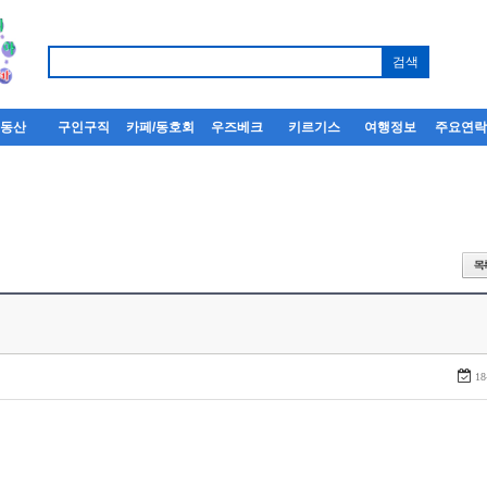
부동산
구인구직
카페/동호회
우즈베크
키르기스
여행정보
주요연
18