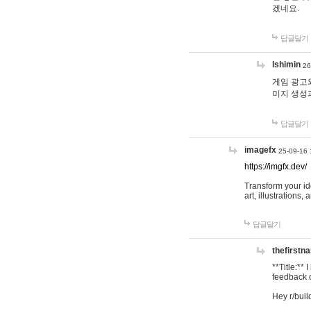
겠네요.
답글달기
lshimin
26
게임 광고와
미지 생성
답글달기
imagefx
25-09-16 
https://imgfx.dev/
Transform your id
art, illustrations
답글달기
thefirstn
**Title:**
feedback o
Hey r/buil