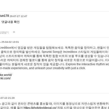
tun178
26-07-27 12:47
댓글내용 확인
답글달기
…
25-04-02 13:01
 Incredibox에서 영감을 받은 게임들을 탐험해보세요. 독특한 음악을 창작하고, 팬들이
 클릭으로 창의력을 발산하세요. Sprunki Song은 Incredibox 스타일의 게임플레이와 
상의 스트리트웨어 캐릭터를 통해 독특한 힙합 비트와 보컬 루프를 생성할 수 있습니다. 또한
사랑스러운 캐릭터와 경쾌한 멜로디를 통해 음악 창작을 새로운 차원으로 이끌어줍니다. 이
는 분들에게 새로운 창작의 장을 제공합니다. Explore the interactive rhythm world 
n-made experiences, and unleash your creativity with just a click.
ake.world/
nki.com/
-07-10 21:29
 광고와 같이 온라인 콘텐츠를 홍보할 때, 이미지를 동영상으로 자연스럽게 변환해주는
 같아요. 예를 들어
https://phototovideoai.co/
처럼 사진을 영상으로 만들어주면 홍보 효