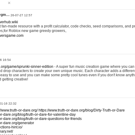
@gm…
26-07-27 12:57
werhub.wiki
 fan-made resource with a profit calculator, code checks, seed comparisons, and pr
es,for Roblox new game greedy growers。
owersgame.com
26 16:54
x.org/game/sprunki-sinner-edition
- A super fun music creation game where you can 
d drop characters to create your own unique music. Each character adds a differen
lly easy to use and you can make some pretty cool tunes even if you don't know anyt
d getting creative!
01-16 22:32
://www.truth-or-dare.org/
https://www.truth-or-dare.org/blog/Dirty-Truth-or-Dare
or-dare.org/blog/truth-or-dare-for-valentine-day
or-dare.org/blog/truth-or-dare-questions-for-friends
-or-dare.org/generator
tions-hint.io/
nary.net/