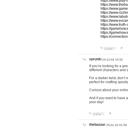
https://www.play-
https://www.theb
https://www.game
https://www.rizzli
https://www.labub
https://www.evcar
https://www.truth
https://gamehow.
https://gamehow.
https://connections
답글달기
sprunki
24-12-04 15:52
If you’re looking for a g
different characters and 
For a darker twist, don’t
perfect for crafting spoo
Curious about your onlin
And if you want to have a
your day!
답글달기
thebazaar
25-01-10 01:59