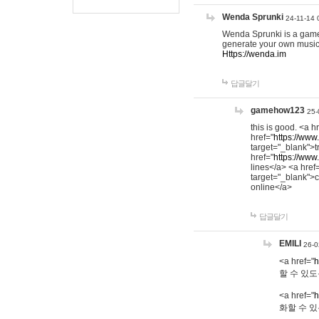
Wenda Sprunki
24-11-14 
Wenda Sprunki is a game t
generate your own music
Https://wenda.im
답글달기
gamehow123
25-
this is good. <a h
href="
https://www
target="_blank">t
href="
https://www
lines</a> <a href
target="_blank">c
online</a>
답글달기
EMILI
26-0
<a href="
h
할 수 있도
<a href="
h
화할 수 