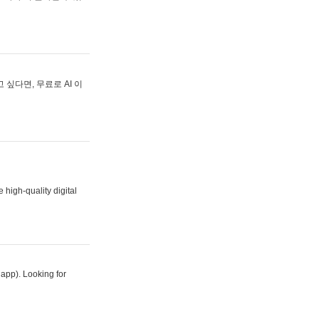
싶다면, 무료로 AI 이
 high-quality digital
 app). Looking for