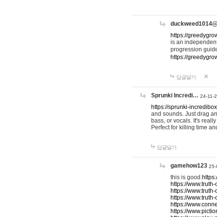
duckweed1014
https://greedygro
is an independent
progression guid
https://greedygr
답글달기
Sprunki Incredi…
24-11-
https://sprunki-incredibo
and sounds. Just drag an
bass, or vocals. It's rea
Perfect for killing time an
답글달기
gamehow123
25-
this is good.
https
https://www.truth-
https://www.truth-
https://www.truth
https://www.connec
https://www.pictio