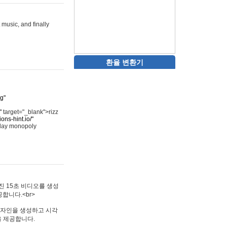
 music, and finally
환율 변환기
rg"
"
target="_blank">rizz
ons-hint.io/"
play monopoly
멋진 15초 비디오를 생성
합니다.<br>
타투 디자인을 생성하고 시각
을 제공합니다.