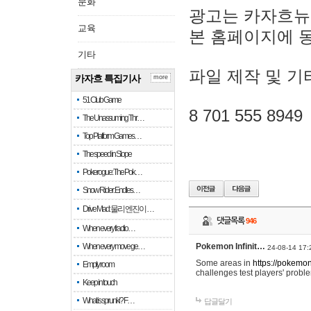
문화
광고는 카자흐뉴
교육
본 홈페이지에 
기타
파일 제작 및 기
카자흐 특집기사
more
51 Club Game
8 701 555 8949
The Unassuming Thr…
Top Platform Games…
The speed in Slope
Pokerogue: The Pok…
Snow Rider: Endles…
Drive Mad: 물리 엔진이 …
댓글목록
946
When every fractio…
When every move ge…
Pokemon Infinit…
24-08-14 17:
Some areas in
https://pokemoni
Empty room
challenges test players' proble
Keep in touch
What is sprunki? F…
답글달기