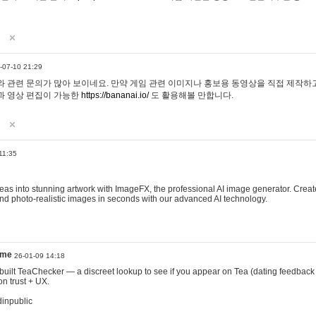
-07-10 21:29
 관련 문의가 많아 보이네요. 만약 게임 관련 이미지나 홍보용 동영상을 직접 제작하고 
과 영상 편집이 가능한
https://bananai.io/
도 활용해볼 만합니다.
11:35
eas into stunning artwork with ImageFX, the professional AI image generator. Create
, and photo-realistic images in seconds with our advanced AI technology.
ame
26-01-09 14:18
 I built TeaChecker — a discreet lookup to see if you appear on Tea (dating feedback
n trust + UX.
dinpublic