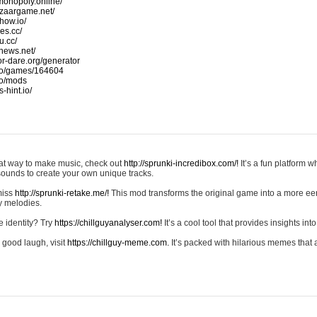
monopoly.online/
azaargame.net/
how.io/
nes.cc/
u.cc/
news.net/
-or-dare.org/generator
io/games/164604
io/mods
-hint.io/
reat way to make music, check out
http://sprunki-incredibox.com/!
It’s a fun platform 
sounds to create your own unique tracks.
 miss
http://sprunki-retake.me/!
This mod transforms the original game into a more ee
ky melodies.
e identity? Try
https://chillguyanalyser.com!
It’s a cool tool that provides insights into 
 good laugh, visit
https://chillguy-meme.com.
It’s packed with hilarious memes that 