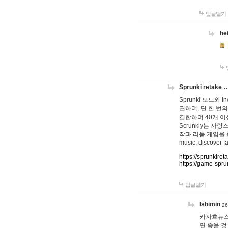
답글달기
he
Sprunki retake 
Sprunki 모드와
견하며, 단 한 번의
결합하여 40개 이
Scrunkly는 
작과 리듬 게임을 좋아하
music, discover fa
https://sprunkiret
https://game-spru
답글달기
lshimin
26
카자흐뉴스
면 좋을 것