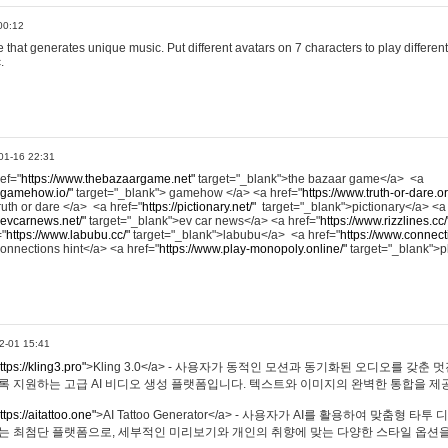
00:12
hat generates unique music. Put different avatars on 7 characters to play different
.
01-16 22:31
ref="
https://www.thebazaargame.net"
target="_blank">the bazaar game</a> <a
.gamehow.io/"
target="_blank"> gamehow </a> <a href="
https://www.truth-or-dare.o
ruth or dare </a> <a href="
https://pictionary.net/"
target="_blank">pictionary</a> <a
.evcarnews.net/"
target="_blank">ev car news</a> <a href="
https://www.rizzlines.cc/
="
https://www.labubu.cc/"
target="_blank">labubu</a> <a href="
https://www.connecti
onnections hint</a> <a href="
https://www.play-monopoly.online/"
target="_blank">
2-01 15:41
ttps://kling3.pro"
>Kling 3.0</a> - 사용자가 동적인 모션과 동기화된 오디오를 갖춘 
록 지원하는 고급 AI 비디오 생성 플랫폼입니다. 텍스트와 이미지의 완벽한 통합을 제공
ttps://aitattoo.one"
>AI Tattoo Generator</a> - 사용자가 AI를 활용하여 맞춤형 
있는 최첨단 플랫폼으로, 세부적인 미리보기와 개인의 취향에 맞는 다양한 스타일 옵션