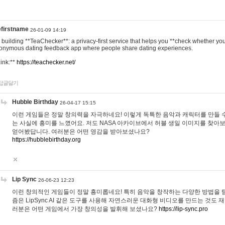
efirstname
26-01-09 14:19
m building **TeaChecker**: a privacy-first service that helps you **check whether y
onymous dating feedback app where people share dating experiences.
Link:**
https://teachecker.net/
답글달기
Hubble Birthday
26-04-17 15:15
이런 게임들은 정말 창의력을 자극하네요! 이렇게 독특한 음악과 캐릭터를 만들 
는 사실에 흥미를 느꼈어요. 저도 NASA 아카이브에서 허블 생일 이미지를 찾아
얻어봤답니다. 여러분은 어떤 영감을 받아보셨나요?
https://hubblebirthday.org
Lip Sync
26-06-23 12:23
이런 창의적인 게임들이 정말 흥미롭네요! 특히 음악을 창작하는 다양한 방법을 탐
즘은 LipSync AI 같은 도구를 사용해 자연스러운 대화형 비디오를 만드는 것도 
러분은 어떤 게임에서 가장 창의성을 발휘해 보셨나요?
https://lip-sync.pro