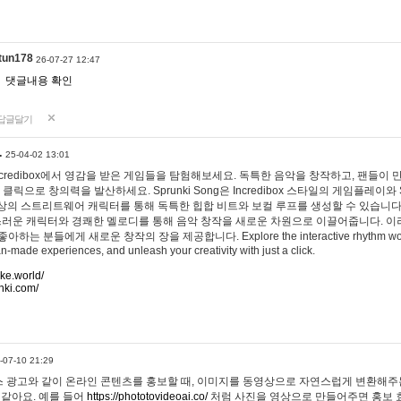
tun178
26-07-27 12:47
댓글내용 확인
답글달기
…
25-04-02 13:01
 Incredibox에서 영감을 받은 게임들을 탐험해보세요. 독특한 음악을 창작하고, 팬들이
 클릭으로 창의력을 발산하세요. Sprunki Song은 Incredibox 스타일의 게임플레이와 
상의 스트리트웨어 캐릭터를 통해 독특한 힙합 비트와 보컬 루프를 생성할 수 있습니다. 또한
사랑스러운 캐릭터와 경쾌한 멜로디를 통해 음악 창작을 새로운 차원으로 이끌어줍니다. 이
는 분들에게 새로운 창작의 장을 제공합니다. Explore the interactive rhythm world 
n-made experiences, and unleash your creativity with just a click.
ake.world/
nki.com/
-07-10 21:29
 광고와 같이 온라인 콘텐츠를 홍보할 때, 이미지를 동영상으로 자연스럽게 변환해주는
 같아요. 예를 들어
https://phototovideoai.co/
처럼 사진을 영상으로 만들어주면 홍보 효