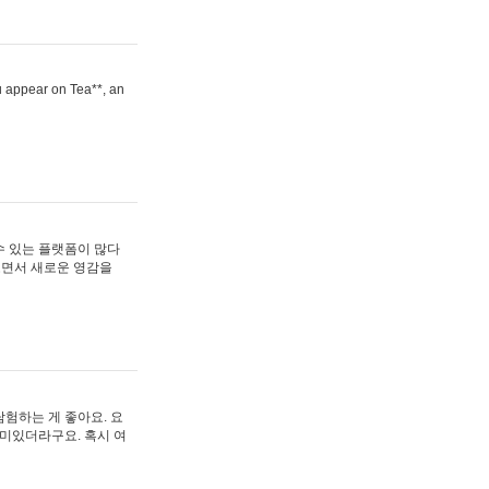
ou appear on Tea**, an
수 있는 플랫폼이 많다
보면서 새로운 영감을
험하는 게 좋아요. 요
재미있더라구요. 혹시 여