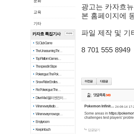
문화
광고는 카자흐뉴
교육
본 홈페이지에 
기타
파일 제작 및 기
카자흐 특집기사
more
51 Club Game
8 701 555 8949
The Unassuming Thr…
Top Platform Games…
The speed in Slope
Pokerogue: The Pok…
Snow Rider: Endles…
Re: Pokerogue: The…
댓글목록
949
Drive Mad: 물리 엔진이 …
When every fractio…
Pokemon Infinit…
24-08-14 17:
Some areas in
https://pokemoni
When every move ge…
challenges test players' proble
Empty room
Keep in touch
답글달기