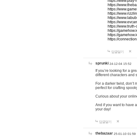
https://www.play-
https://www.theb
https://www.game
https://www.rizzli
https://www.labub
https://www.evcar
https://www.truth
https://gamehow.
https://gamehow.
https://connections
답글달기
sprunki
24-12-04 15:52
If you’re looking for a g
different characters and 
For a darker twist, don’t
perfect for crafting spoo
Curious about your onlin
And if you want to have a
your day!
답글달기
thebazaar
25-01-10 01:59