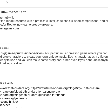
@gm…
26-07-27 12:57
werhub.wiki
 fan-made resource with a profit calculator, code checks, seed comparisons, and pr
es,for Roblox new game greedy growers。
owersgame.com
26 16:54
x.org/game/sprunki-sinner-edition
- A super fun music creation game where you can 
d drop characters to create your own unique music. Each character adds a differen
lly easy to use and you can make some pretty cool tunes even if you don't know anyt
d getting creative!
01-16 22:32
://www.truth-or-dare.org/
https://www.truth-or-dare.org/blog/Dirty-Truth-or-Dare
or-dare.org/blog/truth-or-dare-for-valentine-day
or-dare.org/blog/truth-or-dare-questions-for-friends
-or-dare.org/generator
tions-hint.io/
nary.net/