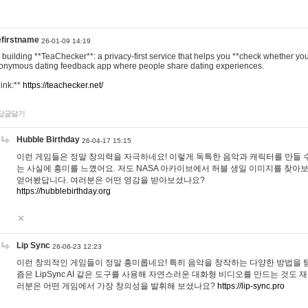
efirstname
26-01-09 14:19
m building **TeaChecker**: a privacy-first service that helps you **check whether y
onymous dating feedback app where people share dating experiences.
Link:**
https://teachecker.net/
답글달기
Hubble Birthday
26-04-17 15:15
이런 게임들은 정말 창의력을 자극하네요! 이렇게 독특한 음악과 캐릭터를 만들 
는 사실에 흥미를 느꼈어요. 저도 NASA 아카이브에서 허블 생일 이미지를 찾아
얻어봤답니다. 여러분은 어떤 영감을 받아보셨나요?
https://hubblebirthday.org
Lip Sync
26-06-23 12:23
이런 창의적인 게임들이 정말 흥미롭네요! 특히 음악을 창작하는 다양한 방법을 탐
즘은 LipSync AI 같은 도구를 사용해 자연스러운 대화형 비디오를 만드는 것도 
러분은 어떤 게임에서 가장 창의성을 발휘해 보셨나요?
https://lip-sync.pro