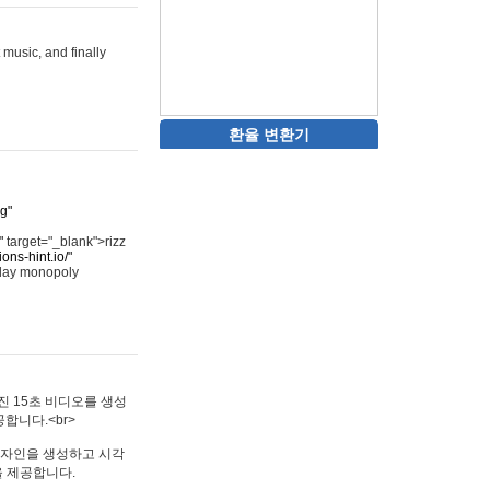
 music, and finally
환율 변환기
rg"
"
target="_blank">rizz
ons-hint.io/"
play monopoly
멋진 15초 비디오를 생성
합니다.<br>
타투 디자인을 생성하고 시각
을 제공합니다.