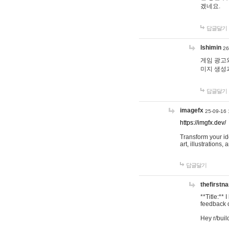
겠네요.
답글달기
lshimin
26
게임 광고와
미지 생성
답글달기
imagefx
25-09-16 
https://imgfx.dev/
Transform your id
art, illustrations
답글달기
thefirstn
**Title:**
feedback o
Hey r/buil