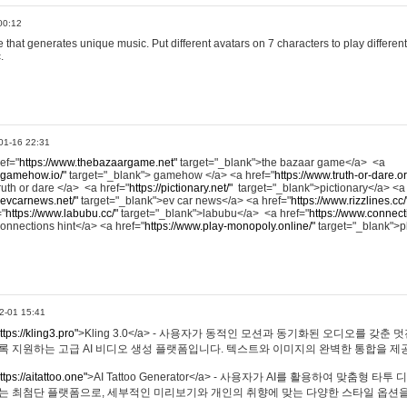
00:12
hat generates unique music. Put different avatars on 7 characters to play different
.
01-16 22:31
ref="
https://www.thebazaargame.net"
target="_blank">the bazaar game</a> <a
.gamehow.io/"
target="_blank"> gamehow </a> <a href="
https://www.truth-or-dare.o
ruth or dare </a> <a href="
https://pictionary.net/"
target="_blank">pictionary</a> <a
.evcarnews.net/"
target="_blank">ev car news</a> <a href="
https://www.rizzlines.cc/
="
https://www.labubu.cc/"
target="_blank">labubu</a> <a href="
https://www.connecti
onnections hint</a> <a href="
https://www.play-monopoly.online/"
target="_blank">
2-01 15:41
ttps://kling3.pro"
>Kling 3.0</a> - 사용자가 동적인 모션과 동기화된 오디오를 갖춘 
록 지원하는 고급 AI 비디오 생성 플랫폼입니다. 텍스트와 이미지의 완벽한 통합을 제공
ttps://aitattoo.one"
>AI Tattoo Generator</a> - 사용자가 AI를 활용하여 맞춤형 
있는 최첨단 플랫폼으로, 세부적인 미리보기와 개인의 취향에 맞는 다양한 스타일 옵션