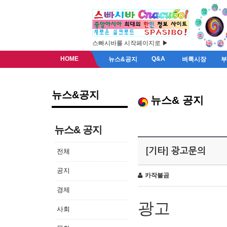
스빠시바를 시작페이지로 ▶
HOME
Q&A
뉴스&공지
벼룩시장
뉴스&공지
뉴스& 공지
뉴스& 공지
[기타] 광고문의
전체
공지
카작불곰
경제
광고
사회