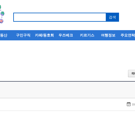
부동산
구인구직
카페/동호회
우즈베크
키르기스
여행정보
주요연
18