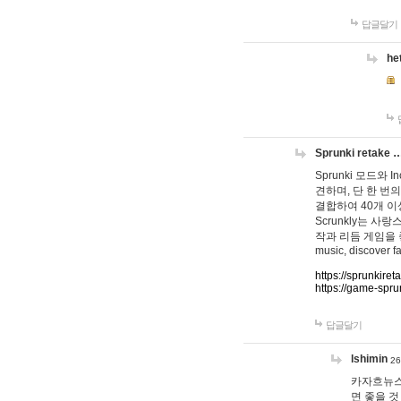
답글달기
he
Sprunki retake 
Sprunki 모드와
견하며, 단 한 번의
결합하여 40개 이
Scrunkly는 
작과 리듬 게임을 좋아하
music, discover fa
https://sprunkiret
https://game-spru
답글달기
lshimin
26
카자흐뉴스
면 좋을 것