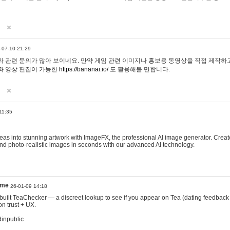
-07-10 21:29
 관련 문의가 많아 보이네요. 만약 게임 관련 이미지나 홍보용 동영상을 직접 제작하고 
과 영상 편집이 가능한
https://bananai.io/
도 활용해볼 만합니다.
11:35
eas into stunning artwork with ImageFX, the professional AI image generator. Create
, and photo-realistic images in seconds with our advanced AI technology.
ame
26-01-09 14:18
 I built TeaChecker — a discreet lookup to see if you appear on Tea (dating feedback
n trust + UX.
dinpublic