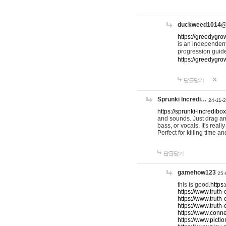
duckweed1014
https://greedygro
is an independent
progression guid
https://greedygr
답글달기
Sprunki Incredi…
24-11-
https://sprunki-incredibo
and sounds. Just drag an
bass, or vocals. It's rea
Perfect for killing time an
답글달기
gamehow123
25-
this is good.
https
https://www.truth-
https://www.truth-
https://www.truth
https://www.connec
https://www.pictio