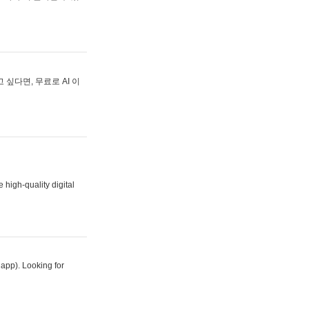
싶다면, 무료로 AI 이
 high-quality digital
 app). Looking for