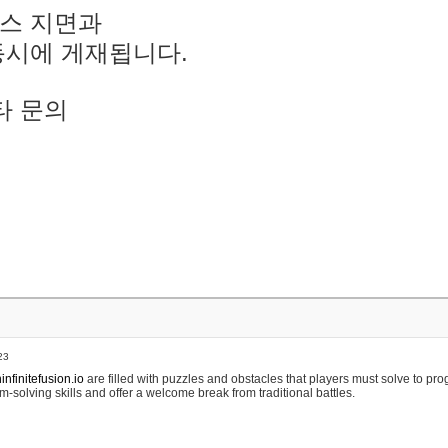
스 지면과
동시에 게재됩니다.
타 문의
23
nfinitefusion.io
are filled with puzzles and obstacles that players must solve to pr
m-solving skills and offer a welcome break from traditional battles.