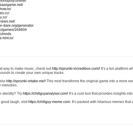
monopoly.online/
azaargame.net/
how.io/
nes.cc/
u.cc/
news.net/
-or-dare.org/generator
io/games/164604
io/mods
-hint.io/
reat way to make music, check out
http://sprunki-incredibox.com/!
It’s a fun platform 
sounds to create your own unique tracks.
 miss
http://sprunki-retake.me/!
This mod transforms the original game into a more ee
ky melodies.
e identity? Try
https://chillguyanalyser.com!
It’s a cool tool that provides insights into 
 good laugh, visit
https://chillguy-meme.com.
It’s packed with hilarious memes that 