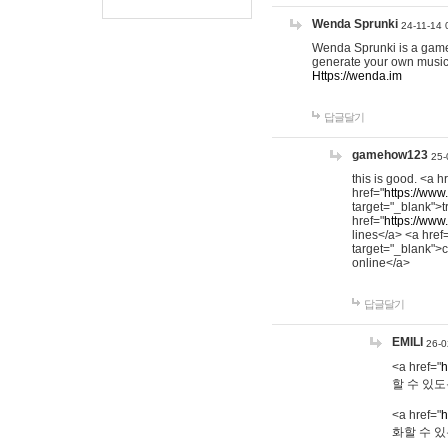
Wenda Sprunki
24-11-14 
Wenda Sprunki is a game t
generate your own music
Https://wenda.im
답글달기
gamehow123
25-
this is good. <a h
href="
https://www
target="_blank">t
href="
https://www
lines</a> <a href
target="_blank">c
online</a>
답글달기
EMILI
26-0
<a href="
h
할 수 있도
<a href="
h
화할 수 