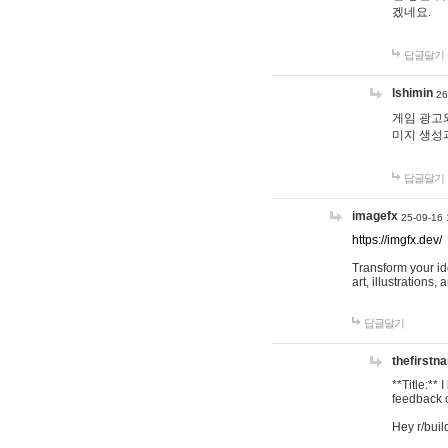
겠네요.
답글달기
lshimin
26
게임 광고와
미지 생성
답글달기
imagefx
25-09-16 
https://imgfx.dev/
Transform your id
art, illustrations
답글달기
thefirstn
**Title:**
feedback o
Hey r/buil