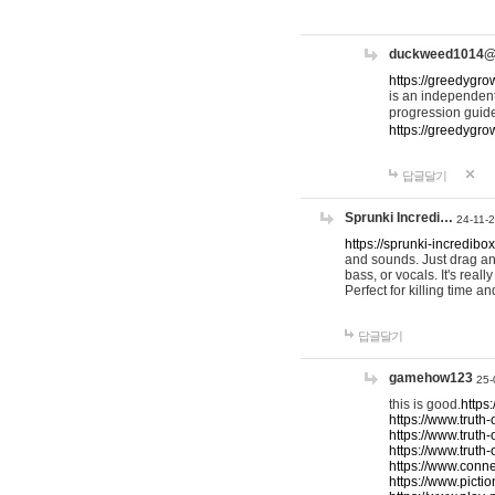
duckweed1014
https://greedygro
is an independent
progression guid
https://greedygr
답글달기
Sprunki Incredi…
24-11-
https://sprunki-incredibo
and sounds. Just drag an
bass, or vocals. It's rea
Perfect for killing time an
답글달기
gamehow123
25-
this is good.
https
https://www.truth-
https://www.truth-
https://www.truth
https://www.connec
https://www.pictio