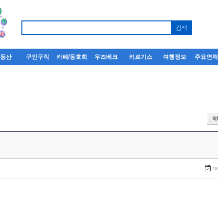
부동산
구인구직
카페/동호회
우즈베크
키르기스
여행정보
주요연
18