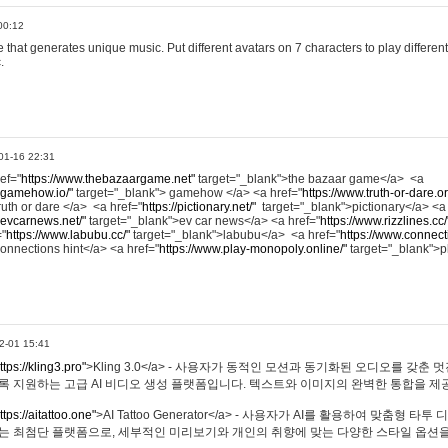
00:12
hat generates unique music. Put different avatars on 7 characters to play different
.
01-16 22:31
ref="
https://www.thebazaargame.net"
target="_blank">the bazaar game</a> <a
.gamehow.io/"
target="_blank"> gamehow </a> <a href="
https://www.truth-or-dare.o
ruth or dare </a> <a href="
https://pictionary.net/"
target="_blank">pictionary</a> <a
.evcarnews.net/"
target="_blank">ev car news</a> <a href="
https://www.rizzlines.cc/
="
https://www.labubu.cc/"
target="_blank">labubu</a> <a href="
https://www.connecti
onnections hint</a> <a href="
https://www.play-monopoly.online/"
target="_blank">
2-01 15:41
ttps://kling3.pro"
>Kling 3.0</a> - 사용자가 동적인 모션과 동기화된 오디오를 갖춘 
록 지원하는 고급 AI 비디오 생성 플랫폼입니다. 텍스트와 이미지의 완벽한 통합을 제공
ttps://aitattoo.one"
>AI Tattoo Generator</a> - 사용자가 AI를 활용하여 맞춤형 
있는 최첨단 플랫폼으로, 세부적인 미리보기와 개인의 취향에 맞는 다양한 스타일 옵션