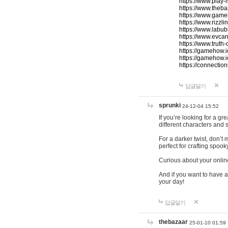
https://www.play-
https://www.theb
https://www.game
https://www.rizzli
https://www.labub
https://www.evcar
https://www.truth
https://gamehow.
https://gamehow.
https://connections
답글달기
sprunki
24-12-04 15:52
If you’re looking for a g
different characters and 
For a darker twist, don’t
perfect for crafting spoo
Curious about your onlin
And if you want to have a
your day!
답글달기
thebazaar
25-01-10 01:59