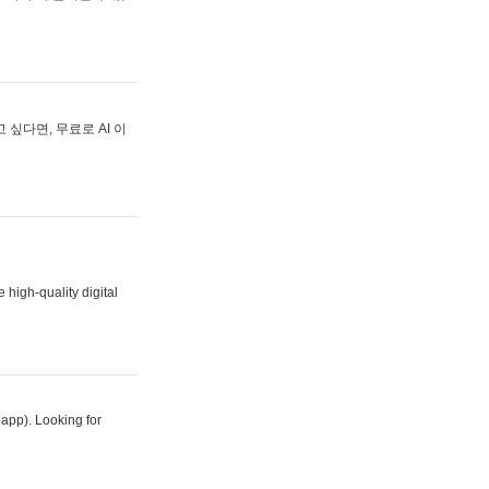
싶다면, 무료로 AI 이
 high-quality digital
 app). Looking for