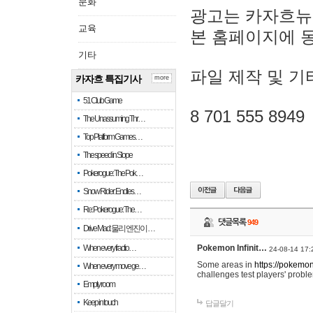
문화
광고는 카자흐뉴
교육
본 홈페이지에 
기타
파일 제작 및 기
카자흐 특집기사
more
51 Club Game
8 701 555 8949
The Unassuming Thr…
Top Platform Games…
The speed in Slope
Pokerogue: The Pok…
Snow Rider: Endles…
Re: Pokerogue: The…
댓글목록
949
Drive Mad: 물리 엔진이 …
When every fractio…
Pokemon Infinit…
24-08-14 17:
Some areas in
https://pokemoni
When every move ge…
challenges test players' proble
Empty room
Keep in touch
답글달기