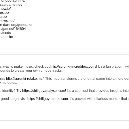
monopoly.online/
azaargame.net/
how.io/
nes.cc/
u.cc/
news.net/
-or-dare.org/generator
io/games/164604
io/mods
-hint.io/
reat way to make music, check out
http://sprunki-incredibox.com/!
It’s a fun platform 
sounds to create your own unique tracks.
 miss
http://sprunki-retake.me/!
This mod transforms the original game into a more ee
ky melodies.
e identity? Try
https://chillguyanalyser.com!
It’s a cool tool that provides insights into 
 good laugh, visit
https://chillguy-meme.com.
It’s packed with hilarious memes that 