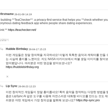
efirstname
26-01-09 14:19
m building **TeaChecker**: a privacy-first service that helps you **check whether y
onymous dating feedback app where people share dating experiences.
Link:**
https://teachecker.net/
답글달기
Hubble Birthday
26-04-17 15:15
이런 게임들은 정말 창의력을 자극하네요! 이렇게 독특한 음악과 캐릭터를 만들 
는 사실에 흥미를 느꼈어요. 저도 NASA 아카이브에서 허블 생일 이미지를 찾아
얻어봤답니다. 여러분은 어떤 영감을 받아보셨나요?
https://hubblebirthday.org
Lip Sync
26-06-23 12:23
이런 창의적인 게임들이 정말 흥미롭네요! 특히 음악을 창작하는 다양한 방법을 탐
즘은 LipSync AI 같은 도구를 사용해 자연스러운 대화형 비디오를 만드는 것도 
러분은 어떤 게임에서 가장 창의성을 발휘해 보셨나요?
https://lip-sync.pro