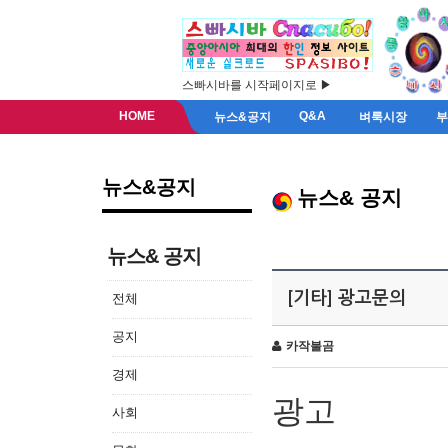
스빠시바를 시작페이지로 ▶
HOME
Q&A
뉴스&공지
벼룩시장
뉴스&공지
뉴스& 공지
뉴스& 공지
[기타] 광고문의
전체
공지
카작불곰
경제
광고
사회