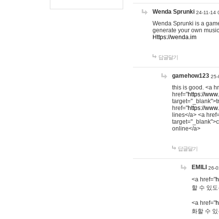
Wenda Sprunki
24-11-14 
Wenda Sprunki is a game t
generate your own music
Https://wenda.im
답글달기
gamehow123
25-
this is good. <a h
href="
https://www
target="_blank">t
href="
https://www
lines</a> <a href
target="_blank">c
online</a>
답글달기
EMILI
26-0
<a href="
h
할 수 있도
<a href="
h
화할 수 