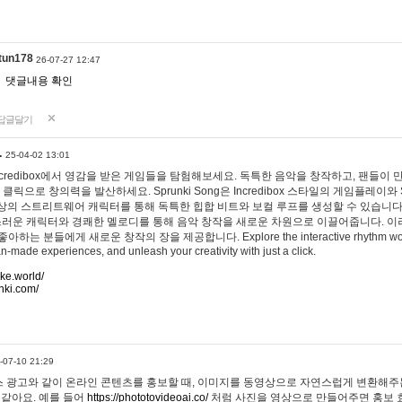
tun178
26-07-27 12:47
댓글내용 확인
답글달기
…
25-04-02 13:01
 Incredibox에서 영감을 받은 게임들을 탐험해보세요. 독특한 음악을 창작하고, 팬들이
 클릭으로 창의력을 발산하세요. Sprunki Song은 Incredibox 스타일의 게임플레이와 
상의 스트리트웨어 캐릭터를 통해 독특한 힙합 비트와 보컬 루프를 생성할 수 있습니다. 또한
사랑스러운 캐릭터와 경쾌한 멜로디를 통해 음악 창작을 새로운 차원으로 이끌어줍니다. 이
는 분들에게 새로운 창작의 장을 제공합니다. Explore the interactive rhythm world 
n-made experiences, and unleash your creativity with just a click.
ake.world/
nki.com/
-07-10 21:29
 광고와 같이 온라인 콘텐츠를 홍보할 때, 이미지를 동영상으로 자연스럽게 변환해주는
 같아요. 예를 들어
https://phototovideoai.co/
처럼 사진을 영상으로 만들어주면 홍보 효