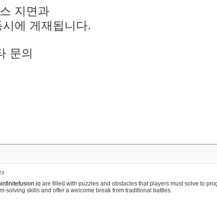
스 지면과
동시에 게재됩니다.
타 문의
23
nfinitefusion.io
are filled with puzzles and obstacles that players must solve to pr
m-solving skills and offer a welcome break from traditional battles.