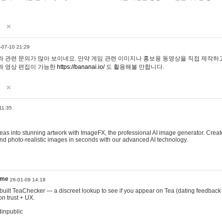
-07-10 21:29
 관련 문의가 많아 보이네요. 만약 게임 관련 이미지나 홍보용 동영상을 직접 제작하고 
과 영상 편집이 가능한
https://bananai.io/
도 활용해볼 만합니다.
11:35
eas into stunning artwork with ImageFX, the professional AI image generator. Create
, and photo-realistic images in seconds with our advanced AI technology.
ame
26-01-09 14:18
 I built TeaChecker — a discreet lookup to see if you appear on Tea (dating feedback
n trust + UX.
dinpublic