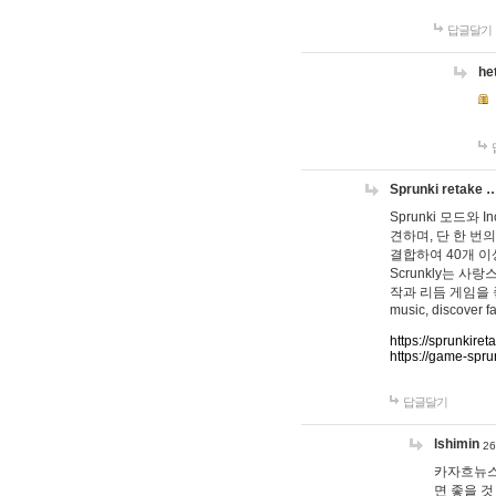
답글달기
he
Sprunki retake 
Sprunki 모드와
견하며, 단 한 번의
결합하여 40개 이
Scrunkly는 
작과 리듬 게임을 좋아하
music, discover fa
https://sprunkiret
https://game-spru
답글달기
lshimin
26
카자흐뉴스
면 좋을 것