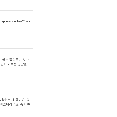
ou appear on Tea**, an
수 있는 플랫폼이 많다
보면서 새로운 영감을
험하는 게 좋아요. 요
재미있더라구요. 혹시 여