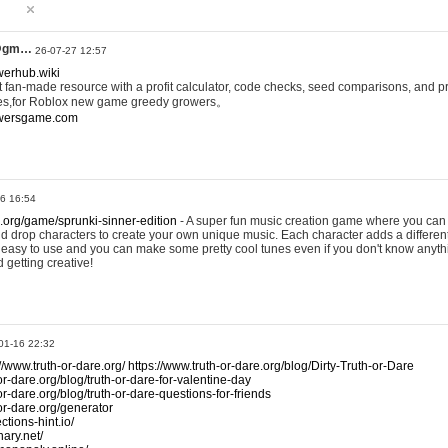
@gm…
26-07-27 12:57
werhub.wiki
 fan-made resource with a profit calculator, code checks, seed comparisons, and pr
es,for Roblox new game greedy growers。
owersgame.com
26 16:54
x.org/game/sprunki-sinner-edition
- A super fun music creation game where you can 
d drop characters to create your own unique music. Each character adds a differen
lly easy to use and you can make some pretty cool tunes even if you don't know anyt
d getting creative!
01-16 22:32
://www.truth-or-dare.org/
https://www.truth-or-dare.org/blog/Dirty-Truth-or-Dare
or-dare.org/blog/truth-or-dare-for-valentine-day
or-dare.org/blog/truth-or-dare-questions-for-friends
-or-dare.org/generator
tions-hint.io/
nary.net/