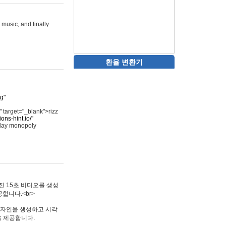
 music, and finally
환율 변환기
rg"
"
target="_blank">rizz
ons-hint.io/"
play monopoly
멋진 15초 비디오를 생성
합니다.<br>
타투 디자인을 생성하고 시각
을 제공합니다.