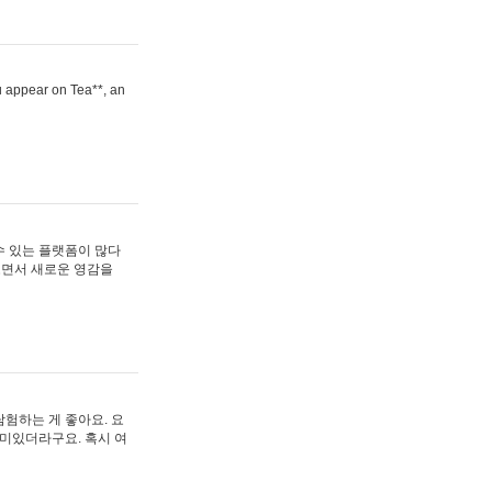
ou appear on Tea**, an
수 있는 플랫폼이 많다
보면서 새로운 영감을
험하는 게 좋아요. 요
재미있더라구요. 혹시 여