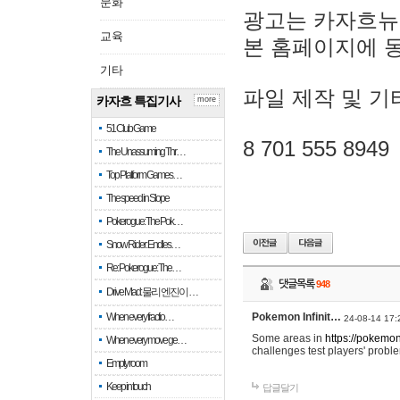
문화
광고는 카자흐뉴
교육
본 홈페이지에 
기타
파일 제작 및 기
카자흐 특집기사
more
51 Club Game
8 701 555 8949
The Unassuming Thr…
Top Platform Games…
The speed in Slope
Pokerogue: The Pok…
Snow Rider: Endles…
Re: Pokerogue: The…
댓글목록
948
Drive Mad: 물리 엔진이 …
When every fractio…
Pokemon Infinit…
24-08-14 17:
Some areas in
https://pokemoni
When every move ge…
challenges test players' proble
Empty room
Keep in touch
답글달기