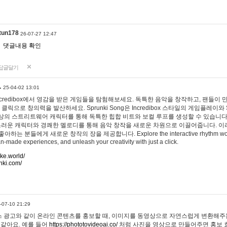
tun178
26-07-27 12:47
댓글내용 확인
답글달기
…
25-04-02 13:01
 Incredibox에서 영감을 받은 게임들을 탐험해보세요. 독특한 음악을 창작하고, 팬들이
 클릭으로 창의력을 발산하세요. Sprunki Song은 Incredibox 스타일의 게임플레이와 
상의 스트리트웨어 캐릭터를 통해 독특한 힙합 비트와 보컬 루프를 생성할 수 있습니다. 또한
사랑스러운 캐릭터와 경쾌한 멜로디를 통해 음악 창작을 새로운 차원으로 이끌어줍니다. 이
는 분들에게 새로운 창작의 장을 제공합니다. Explore the interactive rhythm world 
n-made experiences, and unleash your creativity with just a click.
ake.world/
nki.com/
-07-10 21:29
 광고와 같이 온라인 콘텐츠를 홍보할 때, 이미지를 동영상으로 자연스럽게 변환해주는
 같아요. 예를 들어
https://phototovideoai.co/
처럼 사진을 영상으로 만들어주면 홍보 효