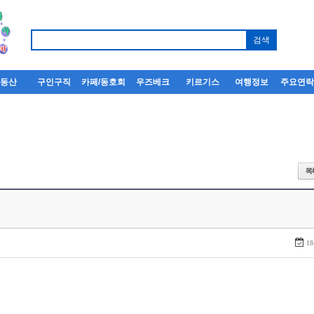
부동산
구인구직
카페/동호회
우즈베크
키르기스
여행정보
주요연
18