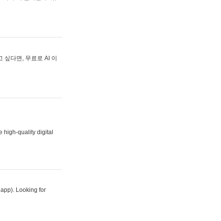
싶다면, 무료로 AI 이
 high-quality digital
 app). Looking for