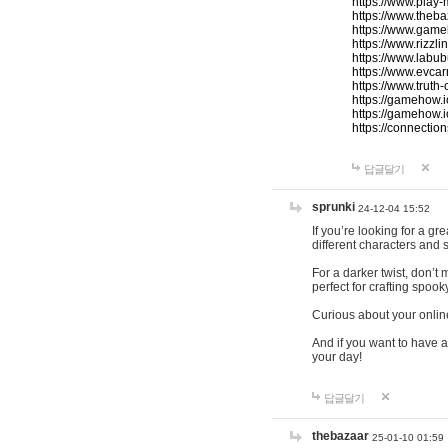
https://www.play-
https://www.theb
https://www.game
https://www.rizzli
https://www.labub
https://www.evcar
https://www.truth
https://gamehow.
https://gamehow.
https://connections
답글달기
sprunki
24-12-04 15:52
If you’re looking for a g
different characters and 
For a darker twist, don’t
perfect for crafting spoo
Curious about your onlin
And if you want to have a
your day!
답글달기
thebazaar
25-01-10 01:59