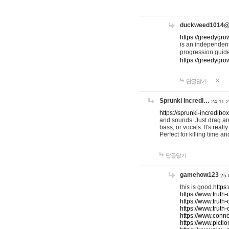
duckweed1014
https://greedygro
is an independent
progression guid
https://greedygr
답글달기
Sprunki Incredi…
24-11-
https://sprunki-incredibo
and sounds. Just drag an
bass, or vocals. It's rea
Perfect for killing time an
답글달기
gamehow123
25-
this is good.
https
https://www.truth-
https://www.truth-
https://www.truth
https://www.connec
https://www.pictio