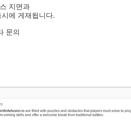
스 지면과
동시에 게재됩니다.
타 문의
23
nfinitefusion.io
are filled with puzzles and obstacles that players must solve to pr
m-solving skills and offer a welcome break from traditional battles.