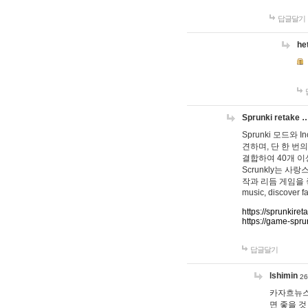
답글달기
he
Sprunki retake 
Sprunki 모드와
견하며, 단 한 번의
결합하여 40개 이
Scrunkly는 
작과 리듬 게임을 좋아하
music, discover fa
https://sprunkiret
https://game-spru
답글달기
lshimin
26
카자흐뉴스
면 좋을 것