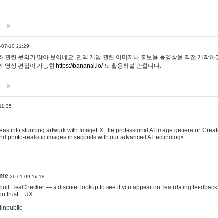
-07-10 21:29
 관련 문의가 많아 보이네요. 만약 게임 관련 이미지나 홍보용 동영상을 직접 제작하고 
과 영상 편집이 가능한
https://bananai.io/
도 활용해볼 만합니다.
11:35
eas into stunning artwork with ImageFX, the professional AI image generator. Create
, and photo-realistic images in seconds with our advanced AI technology.
ame
26-01-09 14:18
 I built TeaChecker — a discreet lookup to see if you appear on Tea (dating feedback
n trust + UX.
dinpublic