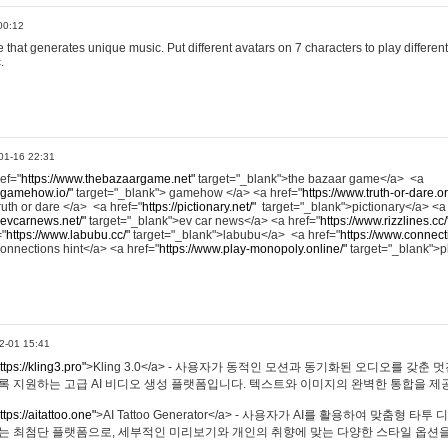
00:12
hat generates unique music. Put different avatars on 7 characters to play different
.
01-16 22:31
ref="
https://www.thebazaargame.net"
target="_blank">the bazaar game</a> <a
.gamehow.io/"
target="_blank"> gamehow </a> <a href="
https://www.truth-or-dare.o
ruth or dare </a> <a href="
https://pictionary.net/"
target="_blank">pictionary</a> <a
.evcarnews.net/"
target="_blank">ev car news</a> <a href="
https://www.rizzlines.cc/
="
https://www.labubu.cc/"
target="_blank">labubu</a> <a href="
https://www.connecti
onnections hint</a> <a href="
https://www.play-monopoly.online/"
target="_blank">
2-01 15:41
ttps://kling3.pro"
>Kling 3.0</a> - 사용자가 동적인 모션과 동기화된 오디오를 갖춘 
록 지원하는 고급 AI 비디오 생성 플랫폼입니다. 텍스트와 이미지의 완벽한 통합을 제공
ttps://aitattoo.one"
>AI Tattoo Generator</a> - 사용자가 AI를 활용하여 맞춤형 
있는 최첨단 플랫폼으로, 세부적인 미리보기와 개인의 취향에 맞는 다양한 스타일 옵션