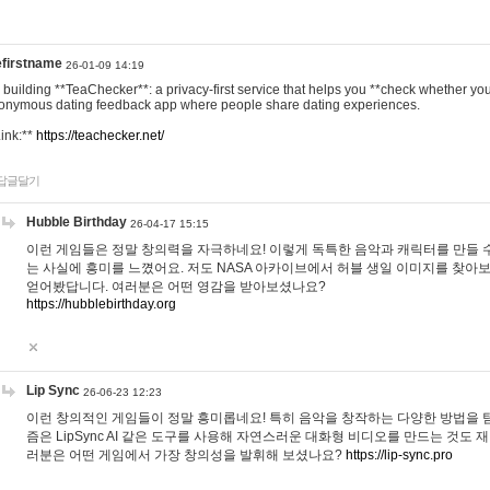
efirstname
26-01-09 14:19
m building **TeaChecker**: a privacy-first service that helps you **check whether y
onymous dating feedback app where people share dating experiences.
Link:**
https://teachecker.net/
답글달기
Hubble Birthday
26-04-17 15:15
이런 게임들은 정말 창의력을 자극하네요! 이렇게 독특한 음악과 캐릭터를 만들 
는 사실에 흥미를 느꼈어요. 저도 NASA 아카이브에서 허블 생일 이미지를 찾아
얻어봤답니다. 여러분은 어떤 영감을 받아보셨나요?
https://hubblebirthday.org
Lip Sync
26-06-23 12:23
이런 창의적인 게임들이 정말 흥미롭네요! 특히 음악을 창작하는 다양한 방법을 탐
즘은 LipSync AI 같은 도구를 사용해 자연스러운 대화형 비디오를 만드는 것도 
러분은 어떤 게임에서 가장 창의성을 발휘해 보셨나요?
https://lip-sync.pro