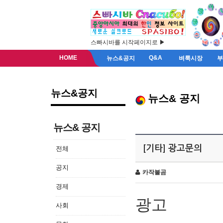
스빠시바를 시작페이지로 ▶
HOME
Q&A
뉴스&공지
벼룩시장
뉴스&공지
뉴스& 공지
뉴스& 공지
[기타] 광고문의
전체
공지
카작불곰
경제
광고
사회