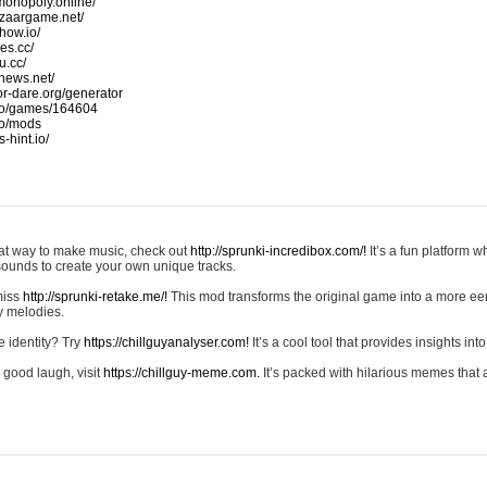
monopoly.online/
azaargame.net/
how.io/
nes.cc/
u.cc/
news.net/
-or-dare.org/generator
io/games/164604
io/mods
-hint.io/
reat way to make music, check out
http://sprunki-incredibox.com/!
It’s a fun platform 
sounds to create your own unique tracks.
 miss
http://sprunki-retake.me/!
This mod transforms the original game into a more ee
ky melodies.
e identity? Try
https://chillguyanalyser.com!
It’s a cool tool that provides insights into 
 good laugh, visit
https://chillguy-meme.com.
It’s packed with hilarious memes that 