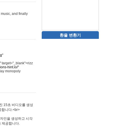
 music, and finally
환율 변환기
rg"
"
target="_blank">rizz
ons-hint.io/"
play monopoly
멋진 15초 비디오를 생성
합니다.<br>
타투 디자인을 생성하고 시각
을 제공합니다.