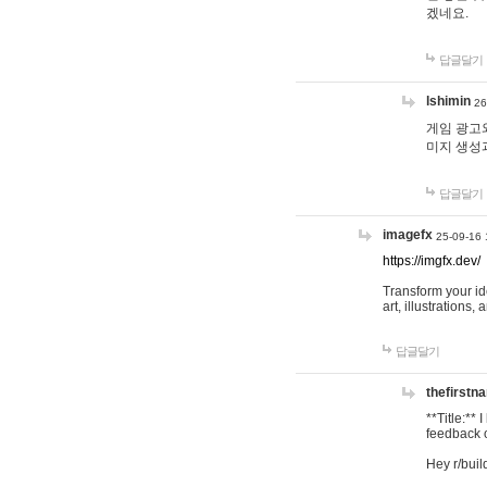
겠네요.
답글달기
lshimin
26
게임 광고와
미지 생성
답글달기
imagefx
25-09-16 
https://imgfx.dev/
Transform your id
art, illustrations
답글달기
thefirstn
**Title:**
feedback o
Hey r/buil