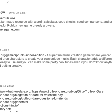
@gm…
26-07-27 12:57
werhub.wiki
 fan-made resource with a profit calculator, code checks, seed comparisons, and pr
es,for Roblox new game greedy growers。
owersgame.com
26 16:54
x.org/game/sprunki-sinner-edition
- A super fun music creation game where you can 
d drop characters to create your own unique music. Each character adds a differen
lly easy to use and you can make some pretty cool tunes even if you don't know anyt
d getting creative!
01-16 22:32
://www.truth-or-dare.org/
https://www.truth-or-dare.org/blog/Dirty-Truth-or-Dare
or-dare.org/blog/truth-or-dare-for-valentine-day
or-dare.org/blog/truth-or-dare-questions-for-friends
-or-dare.org/generator
tions-hint.io/
nary.net/