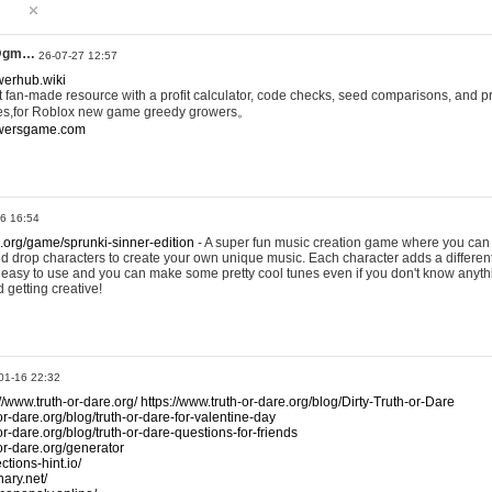
@gm…
26-07-27 12:57
werhub.wiki
 fan-made resource with a profit calculator, code checks, seed comparisons, and pr
es,for Roblox new game greedy growers。
owersgame.com
26 16:54
x.org/game/sprunki-sinner-edition
- A super fun music creation game where you can 
d drop characters to create your own unique music. Each character adds a differen
lly easy to use and you can make some pretty cool tunes even if you don't know anyt
d getting creative!
01-16 22:32
://www.truth-or-dare.org/
https://www.truth-or-dare.org/blog/Dirty-Truth-or-Dare
or-dare.org/blog/truth-or-dare-for-valentine-day
or-dare.org/blog/truth-or-dare-questions-for-friends
-or-dare.org/generator
tions-hint.io/
nary.net/