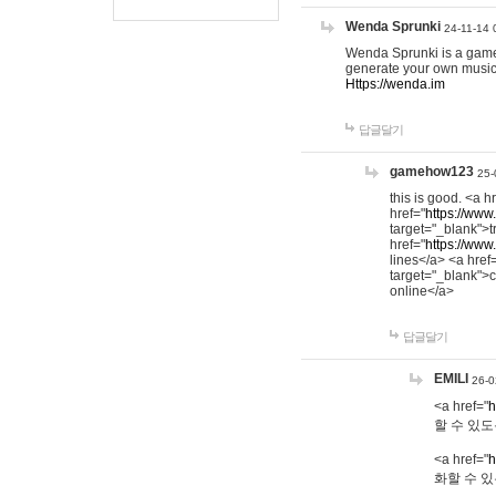
Wenda Sprunki
24-11-14 
Wenda Sprunki is a game t
generate your own music
Https://wenda.im
답글달기
gamehow123
25-
this is good. <a h
href="
https://www
target="_blank">t
href="
https://www
lines</a> <a href
target="_blank">c
online</a>
답글달기
EMILI
26-0
<a href="
h
할 수 있도
<a href="
h
화할 수 