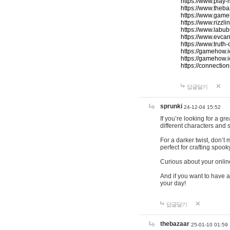
https://www.play-
https://www.theb
https://www.game
https://www.rizzli
https://www.labub
https://www.evcar
https://www.truth
https://gamehow.
https://gamehow.
https://connections
답글달기
sprunki
24-12-04 15:52
If you’re looking for a g
different characters and 
For a darker twist, don’t
perfect for crafting spoo
Curious about your onlin
And if you want to have a
your day!
답글달기
thebazaar
25-01-10 01:59