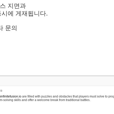
스 지면과
동시에 게재됩니다.
타 문의
23
nfinitefusion.io
are filled with puzzles and obstacles that players must solve to pr
m-solving skills and offer a welcome break from traditional battles.