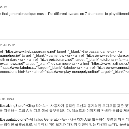
00:12
hat generates unique music. Put different avatars on 7 characters to play different
.
01-16 22:31
ref="
https://www.thebazaargame.net"
target="_blank">the bazaar game</a> <a
.gamehow.io/"
target="_blank"> gamehow </a> <a href="
https://www.truth-or-dare.o
ruth or dare </a> <a href="
https://pictionary.net/"
target="_blank">pictionary</a> <a
.evcarnews.net/"
target="_blank">ev car news</a> <a href="
https://www.rizzlines.cc/
="
https://www.labubu.cc/"
target="_blank">labubu</a> <a href="
https://www.connecti
onnections hint</a> <a href="
https://www.play-monopoly.online/"
target="_blank">
2-01 15:41
ttps://kling3.pro"
>Kling 3.0</a> - 사용자가 동적인 모션과 동기화된 오디오를 갖춘 
록 지원하는 고급 AI 비디오 생성 플랫폼입니다. 텍스트와 이미지의 완벽한 통합을 제공
ttps://aitattoo.one"
>AI Tattoo Generator</a> - 사용자가 AI를 활용하여 맞춤형 
있는 최첨단 플랫폼으로, 세부적인 미리보기와 개인의 취향에 맞는 다양한 스타일 옵션