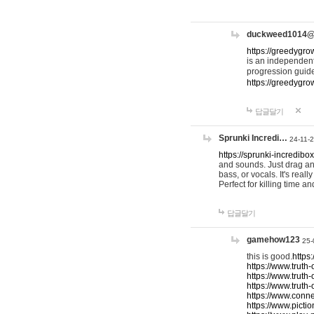
duckweed1014
https://greedygro
is an independent
progression guid
https://greedygr
답글달기
Sprunki Incredi…
24-11-
https://sprunki-incredibo
and sounds. Just drag an
bass, or vocals. It's rea
Perfect for killing time an
답글달기
gamehow123
25-
this is good.
https
https://www.truth-
https://www.truth-
https://www.truth
https://www.connec
https://www.pictio