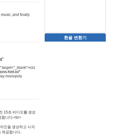
 music, and finally
환율 변환기
rg"
"
target="_blank">rizz
ons-hint.io/"
play monopoly
멋진 15초 비디오를 생성
합니다.<br>
타투 디자인을 생성하고 시각
을 제공합니다.