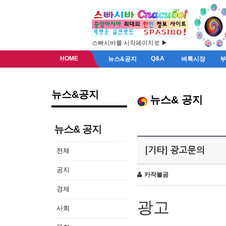
스빠시바를 시작페이지로 ▶
HOME
Q&A
뉴스&공지
벼룩시장
뉴스&공지
뉴스& 공지
뉴스& 공지
[기타] 광고문의
전체
공지
카작불곰
경제
광고
사회