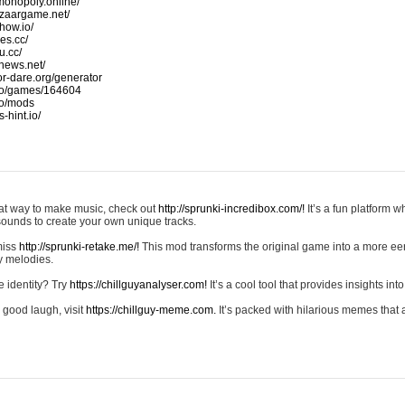
monopoly.online/
azaargame.net/
how.io/
nes.cc/
u.cc/
news.net/
-or-dare.org/generator
io/games/164604
io/mods
-hint.io/
reat way to make music, check out
http://sprunki-incredibox.com/!
It’s a fun platform 
sounds to create your own unique tracks.
 miss
http://sprunki-retake.me/!
This mod transforms the original game into a more ee
ky melodies.
e identity? Try
https://chillguyanalyser.com!
It’s a cool tool that provides insights into 
 good laugh, visit
https://chillguy-meme.com.
It’s packed with hilarious memes that 