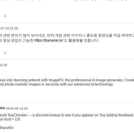
-07-10 21:29
 관련 문의가 많아 보이네요. 만약 게임 관련 이미지나 홍보용 동영상을 직접 제작하고 
과 영상 편집이 가능한
https://bananai.io/
도 활용해볼 만합니다.
11:35
eas into stunning artwork with ImageFX, the professional AI image generator. Create
, and photo-realistic images in seconds with our advanced AI technology.
ame
26-01-09 14:18
 I built TeaChecker — a discreet lookup to see if you appear on Tea (dating feedback
n trust + UX.
dinpublic