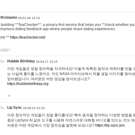
efirstname
26-01-09 14:19
m building **TeaChecker**: a privacy-first service that helps you **check whether y
onymous dating feedback app where people share dating experiences.
Link:**
https://teachecker.net/
답글달기
Hubble Birthday
26-04-17 15:15
이런 게임들은 정말 창의력을 자극하네요! 이렇게 독특한 음악과 캐릭터를 만들 
는 사실에 흥미를 느꼈어요. 저도 NASA 아카이브에서 허블 생일 이미지를 찾아
얻어봤답니다. 여러분은 어떤 영감을 받아보셨나요?
https://hubblebirthday.org
Lip Sync
26-06-23 12:23
이런 창의적인 게임들이 정말 흥미롭네요! 특히 음악을 창작하는 다양한 방법을 탐
즘은 LipSync AI 같은 도구를 사용해 자연스러운 대화형 비디오를 만드는 것도 
러분은 어떤 게임에서 가장 창의성을 발휘해 보셨나요?
https://lip-sync.pro