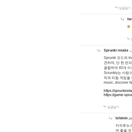
답글달기
he
Sprunki retake 
Sprunki 모드와
견하며, 단 한 번의
결합하여 40개 이
Scrunkly는 
작과 리듬 게임을 좋아하
music, discover fa
https://sprunkiret
https://game-spru
답글달기
lshimin
26
카자흐뉴스
면 좋을 것