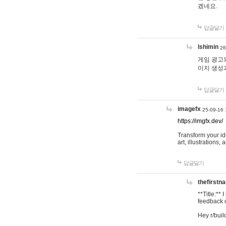
겠네요.
답글달기
lshimin
26
게임 광고와
미지 생성
답글달기
imagefx
25-09-16 
https://imgfx.dev/
Transform your id
art, illustrations
답글달기
thefirstn
**Title:**
feedback o
Hey r/buil