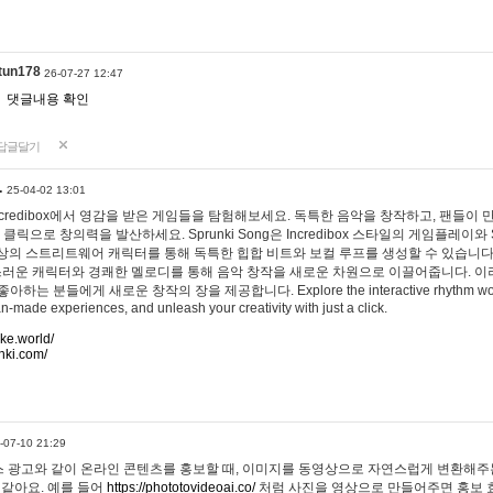
tun178
26-07-27 12:47
댓글내용 확인
답글달기
…
25-04-02 13:01
 Incredibox에서 영감을 받은 게임들을 탐험해보세요. 독특한 음악을 창작하고, 팬들이
 클릭으로 창의력을 발산하세요. Sprunki Song은 Incredibox 스타일의 게임플레이와 
상의 스트리트웨어 캐릭터를 통해 독특한 힙합 비트와 보컬 루프를 생성할 수 있습니다. 또한
사랑스러운 캐릭터와 경쾌한 멜로디를 통해 음악 창작을 새로운 차원으로 이끌어줍니다. 이
는 분들에게 새로운 창작의 장을 제공합니다. Explore the interactive rhythm world 
n-made experiences, and unleash your creativity with just a click.
ake.world/
nki.com/
-07-10 21:29
 광고와 같이 온라인 콘텐츠를 홍보할 때, 이미지를 동영상으로 자연스럽게 변환해주는
 같아요. 예를 들어
https://phototovideoai.co/
처럼 사진을 영상으로 만들어주면 홍보 효