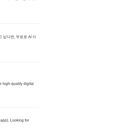
싶다면, 무료로 AI 이
 high-quality digital
 app). Looking for