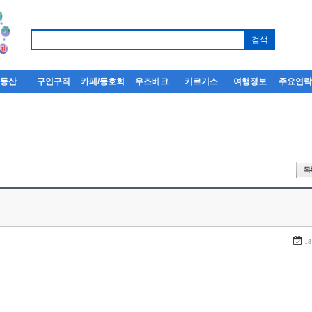
부동산
구인구직
카페/동호회
우즈베크
키르기스
여행정보
주요연
18