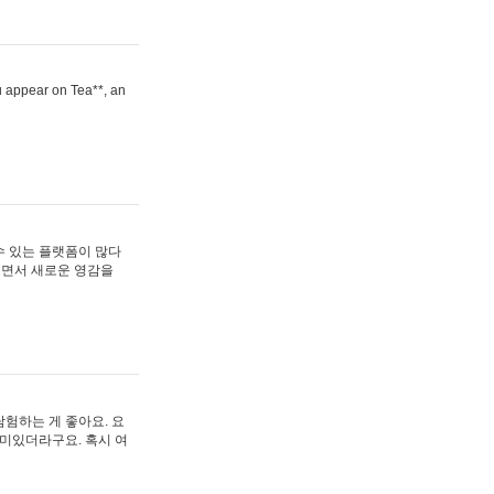
ou appear on Tea**, an
수 있는 플랫폼이 많다
보면서 새로운 영감을
험하는 게 좋아요. 요
재미있더라구요. 혹시 여