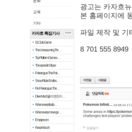
문화
광고는 카자흐뉴
교육
본 홈페이지에 
기타
파일 제작 및 기
카자흐 특집기사
more
51 Club Game
8 701 555 8949
The Unassuming Thr…
Top Platform Games…
The speed in Slope
Pokerogue: The Pok…
Snow Rider: Endles…
Re: Pokerogue: The…
댓글목록
949
Drive Mad: 물리 엔진이 …
When every fractio…
Pokemon Infinit…
24-08-14 17:
Some areas in
https://pokemoni
When every move ge…
challenges test players' proble
Empty room
Keep in touch
답글달기