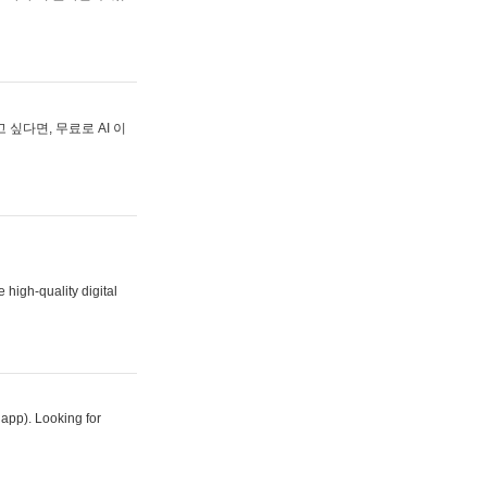
싶다면, 무료로 AI 이
 high-quality digital
 app). Looking for