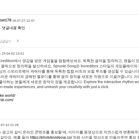
tun178
26-07-27 12:47
댓글내용 확인
답글달기
…
25-04-02 13:01
 Incredibox에서 영감을 받은 게임들을 탐험해보세요. 독특한 음악을 창작하고, 팬들이
 클릭으로 창의력을 발산하세요. Sprunki Song은 Incredibox 스타일의 게임플레이와 
상의 스트리트웨어 캐릭터를 통해 독특한 힙합 비트와 보컬 루프를 생성할 수 있습니다. 또한
사랑스러운 캐릭터와 경쾌한 멜로디를 통해 음악 창작을 새로운 차원으로 이끌어줍니다. 이
는 분들에게 새로운 창작의 장을 제공합니다. Explore the interactive rhythm world 
n-made experiences, and unleash your creativity with just a click.
ake.world/
nki.com/
-07-10 21:29
 광고와 같이 온라인 콘텐츠를 홍보할 때, 이미지를 동영상으로 자연스럽게 변환해주는
 같아요. 예를 들어
https://phototovideoai.co/
처럼 사진을 영상으로 만들어주면 홍보 효