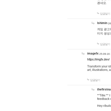
겠네요.
답글달기
lshimin
26
게임 광고와
미지 생성
답글달기
imagefx
25-09-16 
https://imgfx.dev/
Transform your id
art, illustrations
답글달기
thefirstn
**Title:**
feedback o
Hey r/buil