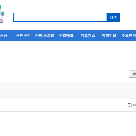
부동산
구인구직
카페/동호회
우즈베크
키르기스
여행정보
주요연
18