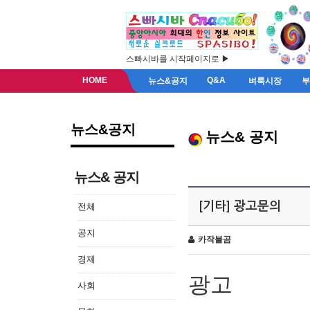
스빠시바를 시작페이지로 ▶
HOME
Q&A
뉴스&공지
벼룩시장
뉴스&공지
뉴스& 공지
뉴스& 공지
[기타] 광고문의
전체
공지
카작불곰
경제
광고
사회