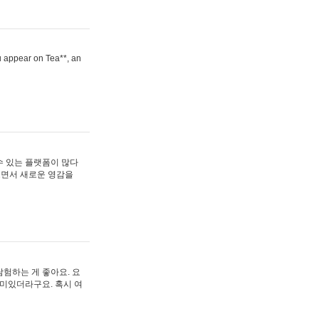
ou appear on Tea**, an
수 있는 플랫폼이 많다
보면서 새로운 영감을
험하는 게 좋아요. 요
재미있더라구요. 혹시 여