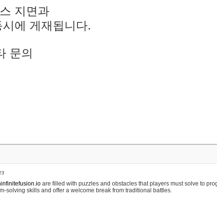
스 지면과
동시에 게재됩니다.
타 문의
23
nfinitefusion.io
are filled with puzzles and obstacles that players must solve to pr
m-solving skills and offer a welcome break from traditional battles.