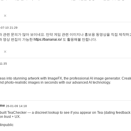
-07-10 21:29
 관련 문의가 많아 보이네요. 만약 게임 관련 이미지나 홍보용 동영상을 직접 제작하고 
과 영상 편집이 가능한
https://bananai.io/
도 활용해볼 만합니다.
11:35
eas into stunning artwork with ImageFX, the professional AI image generator. Create
, and photo-realistic images in seconds with our advanced AI technology.
ame
26-01-09 14:18
 I built TeaChecker — a discreet lookup to see if you appear on Tea (dating feedback
n trust + UX.
dinpublic