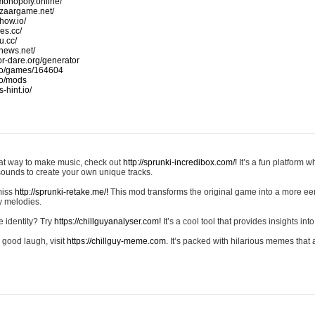
monopoly.online/
azaargame.net/
how.io/
nes.cc/
u.cc/
news.net/
-or-dare.org/generator
io/games/164604
io/mods
-hint.io/
reat way to make music, check out
http://sprunki-incredibox.com/!
It’s a fun platform 
sounds to create your own unique tracks.
 miss
http://sprunki-retake.me/!
This mod transforms the original game into a more ee
ky melodies.
e identity? Try
https://chillguyanalyser.com!
It’s a cool tool that provides insights into 
 good laugh, visit
https://chillguy-meme.com.
It’s packed with hilarious memes that 