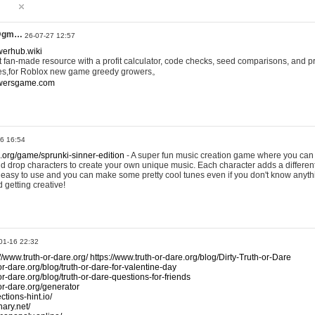
@gm…
26-07-27 12:57
werhub.wiki
 fan-made resource with a profit calculator, code checks, seed comparisons, and pr
es,for Roblox new game greedy growers。
owersgame.com
26 16:54
x.org/game/sprunki-sinner-edition
- A super fun music creation game where you can 
d drop characters to create your own unique music. Each character adds a differen
lly easy to use and you can make some pretty cool tunes even if you don't know anyt
d getting creative!
01-16 22:32
://www.truth-or-dare.org/
https://www.truth-or-dare.org/blog/Dirty-Truth-or-Dare
or-dare.org/blog/truth-or-dare-for-valentine-day
or-dare.org/blog/truth-or-dare-questions-for-friends
-or-dare.org/generator
tions-hint.io/
nary.net/