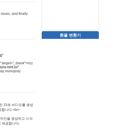
 music, and finally
환율 변환기
rg"
"
target="_blank">rizz
ons-hint.io/"
play monopoly
멋진 15초 비디오를 생성
합니다.<br>
타투 디자인을 생성하고 시각
을 제공합니다.