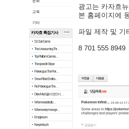
문화
광고는 카자흐뉴
교육
본 홈페이지에 
기타
파일 제작 및 기
카자흐 특집기사
more
51 Club Game
8 701 555 8949
The Unassuming Thr…
Top Platform Games…
The speed in Slope
Pokerogue: The Pok…
Snow Rider: Endles…
Re: Pokerogue: The…
댓글목록
949
Drive Mad: 물리 엔진이 …
When every fractio…
Pokemon Infinit…
24-08-14 17:
Some areas in
https://pokemoni
When every move ge…
challenges test players' proble
Empty room
Keep in touch
답글달기