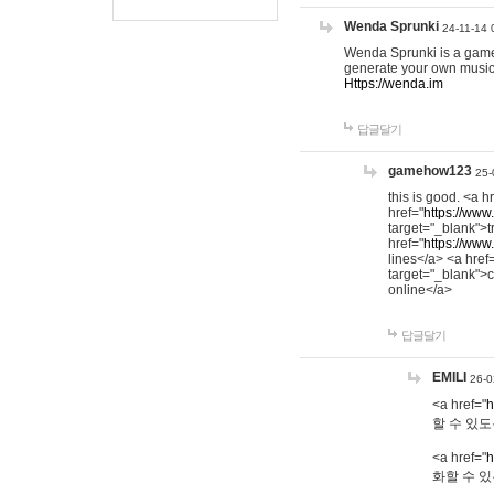
Wenda Sprunki
24-11-14 
Wenda Sprunki is a game t
generate your own music
Https://wenda.im
답글달기
gamehow123
25-
this is good. <a h
href="
https://www
target="_blank">t
href="
https://www
lines</a> <a href
target="_blank">c
online</a>
답글달기
EMILI
26-0
<a href="
h
할 수 있도
<a href="
h
화할 수 