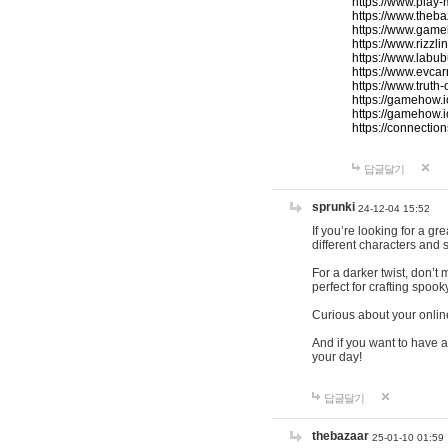
https://www.play-
https://www.theb
https://www.game
https://www.rizzli
https://www.labub
https://www.evcar
https://www.truth
https://gamehow.
https://gamehow.
https://connections
답글달기
sprunki
24-12-04 15:52
If you’re looking for a g
different characters and 
For a darker twist, don’t
perfect for crafting spoo
Curious about your onlin
And if you want to have a
your day!
답글달기
thebazaar
25-01-10 01:59