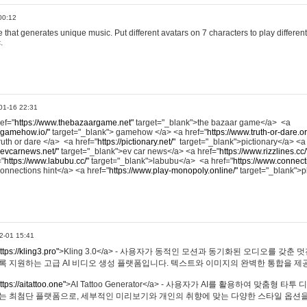
00:12
hat generates unique music. Put different avatars on 7 characters to play different
.
01-16 22:31
ref="
https://www.thebazaargame.net"
target="_blank">the bazaar game</a> <a
.gamehow.io/"
target="_blank"> gamehow </a> <a href="
https://www.truth-or-dare.o
ruth or dare </a> <a href="
https://pictionary.net/"
target="_blank">pictionary</a> <a
.evcarnews.net/"
target="_blank">ev car news</a> <a href="
https://www.rizzlines.cc/
="
https://www.labubu.cc/"
target="_blank">labubu</a> <a href="
https://www.connecti
onnections hint</a> <a href="
https://www.play-monopoly.online/"
target="_blank">
2-01 15:41
ttps://kling3.pro"
>Kling 3.0</a> - 사용자가 동적인 모션과 동기화된 오디오를 갖춘 
록 지원하는 고급 AI 비디오 생성 플랫폼입니다. 텍스트와 이미지의 완벽한 통합을 제공
ttps://aitattoo.one"
>AI Tattoo Generator</a> - 사용자가 AI를 활용하여 맞춤형 
있는 최첨단 플랫폼으로, 세부적인 미리보기와 개인의 취향에 맞는 다양한 스타일 옵션