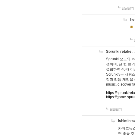
답글달기
he
Sprunki retake 
Sprunki 모드와
견하며, 단 한 번의
결합하여 40개 이
Scrunkly는 
작과 리듬 게임을 좋아하
music, discover fa
https://sprunkiret
https://game-spru
답글달기
lshimin
26
카자흐뉴스
면 좋을 것