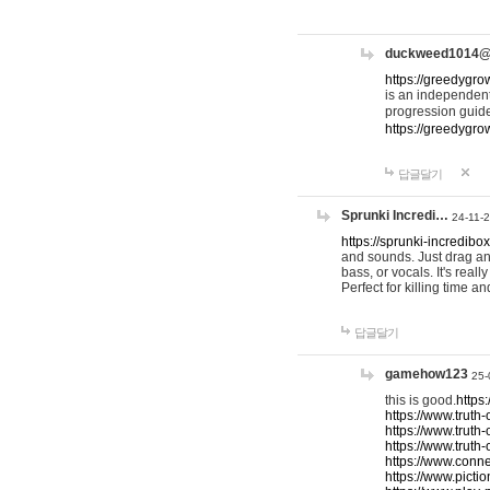
duckweed1014
https://greedygro
is an independent
progression guid
https://greedygr
답글달기
Sprunki Incredi…
24-11-
https://sprunki-incredibo
and sounds. Just drag an
bass, or vocals. It's rea
Perfect for killing time an
답글달기
gamehow123
25-
this is good.
https
https://www.truth-
https://www.truth-
https://www.truth
https://www.connec
https://www.pictio