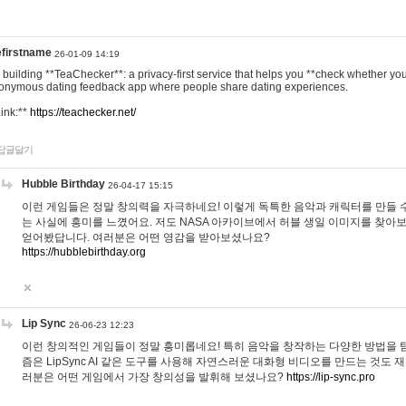
efirstname
26-01-09 14:19
m building **TeaChecker**: a privacy-first service that helps you **check whether y
onymous dating feedback app where people share dating experiences.
Link:**
https://teachecker.net/
답글달기
Hubble Birthday
26-04-17 15:15
이런 게임들은 정말 창의력을 자극하네요! 이렇게 독특한 음악과 캐릭터를 만들 
는 사실에 흥미를 느꼈어요. 저도 NASA 아카이브에서 허블 생일 이미지를 찾아
얻어봤답니다. 여러분은 어떤 영감을 받아보셨나요?
https://hubblebirthday.org
Lip Sync
26-06-23 12:23
이런 창의적인 게임들이 정말 흥미롭네요! 특히 음악을 창작하는 다양한 방법을 탐
즘은 LipSync AI 같은 도구를 사용해 자연스러운 대화형 비디오를 만드는 것도 
러분은 어떤 게임에서 가장 창의성을 발휘해 보셨나요?
https://lip-sync.pro