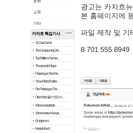
문화
광고는 카자흐뉴
교육
본 홈페이지에 
기타
파일 제작 및 기
카자흐 특집기사
more
51 Club Game
8 701 555 8949
The Unassuming Thr…
Top Platform Games…
The speed in Slope
Pokerogue: The Pok…
Snow Rider: Endles…
Re: Pokerogue: The…
댓글목록
948
Drive Mad: 물리 엔진이 …
When every fractio…
Pokemon Infinit…
24-08-14 17:
Some areas in
https://pokemoni
When every move ge…
challenges test players' proble
Empty room
Keep in touch
답글달기