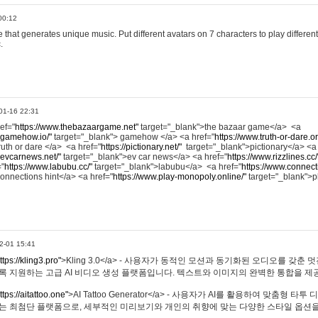
00:12
hat generates unique music. Put different avatars on 7 characters to play different
.
01-16 22:31
ref="
https://www.thebazaargame.net"
target="_blank">the bazaar game</a> <a
.gamehow.io/"
target="_blank"> gamehow </a> <a href="
https://www.truth-or-dare.o
ruth or dare </a> <a href="
https://pictionary.net/"
target="_blank">pictionary</a> <a
.evcarnews.net/"
target="_blank">ev car news</a> <a href="
https://www.rizzlines.cc/
="
https://www.labubu.cc/"
target="_blank">labubu</a> <a href="
https://www.connecti
onnections hint</a> <a href="
https://www.play-monopoly.online/"
target="_blank">
2-01 15:41
ttps://kling3.pro"
>Kling 3.0</a> - 사용자가 동적인 모션과 동기화된 오디오를 갖춘 
록 지원하는 고급 AI 비디오 생성 플랫폼입니다. 텍스트와 이미지의 완벽한 통합을 제공
ttps://aitattoo.one"
>AI Tattoo Generator</a> - 사용자가 AI를 활용하여 맞춤형 
있는 최첨단 플랫폼으로, 세부적인 미리보기와 개인의 취향에 맞는 다양한 스타일 옵션