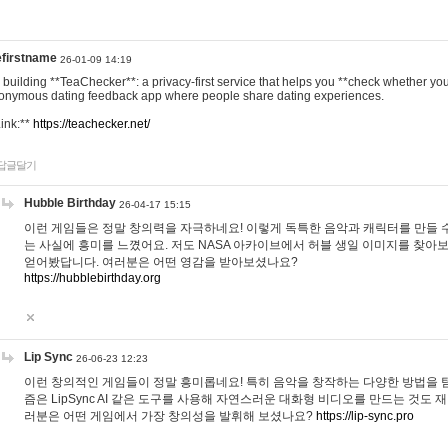
efirstname
26-01-09 14:19
m building **TeaChecker**: a privacy-first service that helps you **check whether y
onymous dating feedback app where people share dating experiences.
Link:**
https://teachecker.net/
답글달기
Hubble Birthday
26-04-17 15:15
이런 게임들은 정말 창의력을 자극하네요! 이렇게 독특한 음악과 캐릭터를 만들 
는 사실에 흥미를 느꼈어요. 저도 NASA 아카이브에서 허블 생일 이미지를 찾아
얻어봤답니다. 여러분은 어떤 영감을 받아보셨나요?
https://hubblebirthday.org
Lip Sync
26-06-23 12:23
이런 창의적인 게임들이 정말 흥미롭네요! 특히 음악을 창작하는 다양한 방법을 탐
즘은 LipSync AI 같은 도구를 사용해 자연스러운 대화형 비디오를 만드는 것도 
러분은 어떤 게임에서 가장 창의성을 발휘해 보셨나요?
https://lip-sync.pro