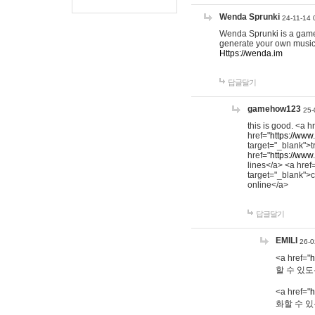
Wenda Sprunki
24-11-14 
Wenda Sprunki is a game t
generate your own music
Https://wenda.im
답글달기
gamehow123
25-
this is good. <a h
href="
https://www
target="_blank">t
href="
https://www
lines</a> <a href
target="_blank">c
online</a>
답글달기
EMILI
26-0
<a href="
h
할 수 있도
<a href="
h
화할 수 