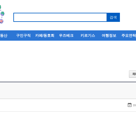
부동산
구인구직
카페/동호회
우즈베크
키르기스
여행정보
주요연
18