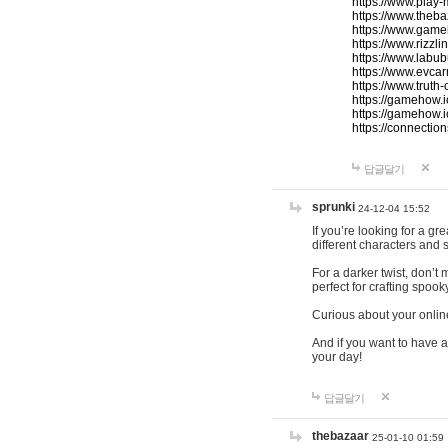
https://www.play-
https://www.theb
https://www.game
https://www.rizzli
https://www.labub
https://www.evcar
https://www.truth
https://gamehow.
https://gamehow.
https://connections
답글달기
sprunki
24-12-04 15:52
If you’re looking for a g
different characters and 
For a darker twist, don’t
perfect for crafting spoo
Curious about your onlin
And if you want to have a
your day!
답글달기
thebazaar
25-01-10 01:59