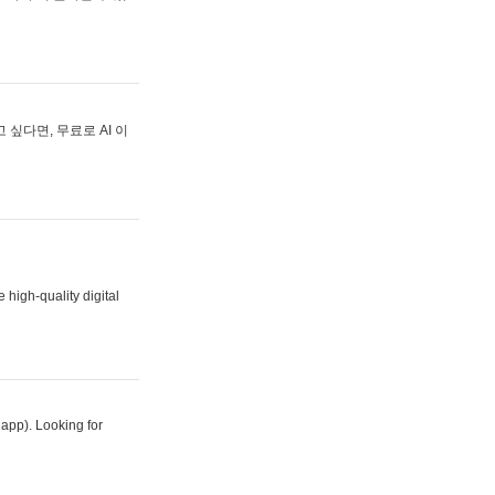
싶다면, 무료로 AI 이
 high-quality digital
 app). Looking for