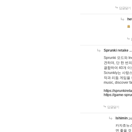
답글달기
he
Sprunki retake 
Sprunki 모드와
견하며, 단 한 번의
결합하여 40개 이
Scrunkly는 
작과 리듬 게임을 좋아하
music, discover fa
https://sprunkiret
https://game-spru
답글달기
lshimin
26
카자흐뉴스
면 좋을 것