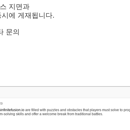
스 지면과
동시에 게재됩니다.
타 문의
23
nfinitefusion.io
are filled with puzzles and obstacles that players must solve to pr
m-solving skills and offer a welcome break from traditional battles.