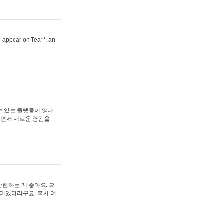
ou appear on Tea**, an
수 있는 플랫폼이 많다
보면서 새로운 영감을
험하는 게 좋아요. 요
재미있더라구요. 혹시 여