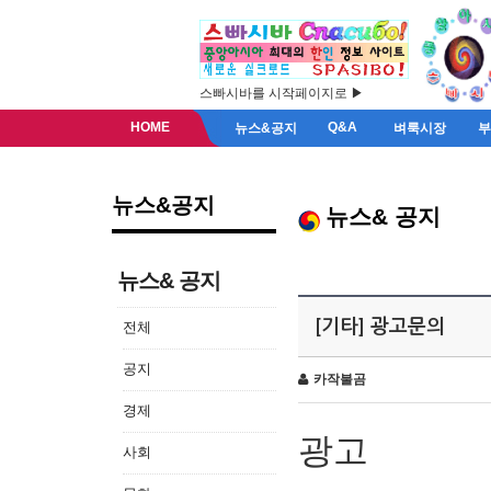
스빠시바를 시작페이지로 ▶
HOME
Q&A
뉴스&공지
벼룩시장
뉴스&공지
뉴스& 공지
뉴스& 공지
[기타] 광고문의
전체
공지
카작불곰
경제
광고
사회