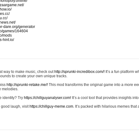
monopoly.online/
azaargame.net/
how.io/
nes.cc/
u.cc/
news.net/
-or-dare.org/generator
io/games/164604
io/mods
-hint.io/
reat way to make music, check out
http://sprunki-incredibox.com/!
It’s a fun platform 
sounds to create your own unique tracks.
 miss
http://sprunki-retake.me/!
This mod transforms the original game into a more ee
ky melodies.
e identity? Try
https://chillguyanalyser.com!
It’s a cool tool that provides insights into 
 good laugh, visit
https://chillguy-meme.com.
It’s packed with hilarious memes that 