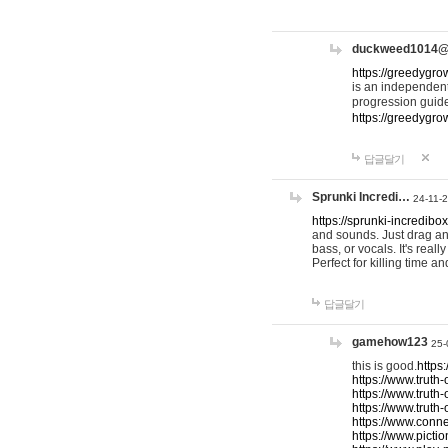
duckweed1014
https://greedygro
is an independent
progression guid
https://greedygr
답글달기
Sprunki Incredi…
24-11-
https://sprunki-incredibo
and sounds. Just drag an
bass, or vocals. It's rea
Perfect for killing time an
답글달기
gamehow123
25-
this is good.
https
https://www.truth-
https://www.truth-
https://www.truth
https://www.connec
https://www.pictio