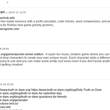
@gm…
26-07-27 12:57
werhub.wiki
 fan-made resource with a profit calculator, code checks, seed comparisons, and pr
es,for Roblox new game greedy growers。
owersgame.com
26 16:54
x.org/game/sprunki-sinner-edition
- A super fun music creation game where you can 
d drop characters to create your own unique music. Each character adds a differen
lly easy to use and you can make some pretty cool tunes even if you don't know anyt
d getting creative!
01-16 22:32
://www.truth-or-dare.org/
https://www.truth-or-dare.org/blog/Dirty-Truth-or-Dare
or-dare.org/blog/truth-or-dare-for-valentine-day
or-dare.org/blog/truth-or-dare-questions-for-friends
-or-dare.org/generator
tions-hint.io/
nary.net/