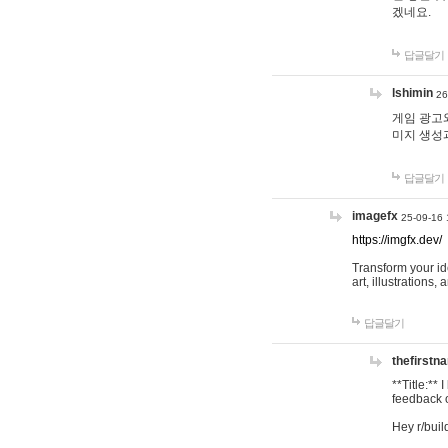
겠네요.
답글달기
lshimin
26
게임 광고와
미지 생성
답글달기
imagefx
25-09-16 
https://imgfx.dev/
Transform your id
art, illustrations
답글달기
thefirstn
**Title:**
feedback o
Hey r/buil