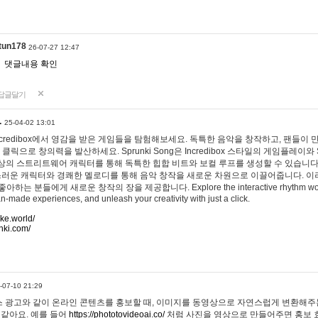
tun178
26-07-27 12:47
댓글내용 확인
답글달기
…
25-04-02 13:01
 Incredibox에서 영감을 받은 게임들을 탐험해보세요. 독특한 음악을 창작하고, 팬들이
 클릭으로 창의력을 발산하세요. Sprunki Song은 Incredibox 스타일의 게임플레이와 
상의 스트리트웨어 캐릭터를 통해 독특한 힙합 비트와 보컬 루프를 생성할 수 있습니다. 또한
사랑스러운 캐릭터와 경쾌한 멜로디를 통해 음악 창작을 새로운 차원으로 이끌어줍니다. 이
는 분들에게 새로운 창작의 장을 제공합니다. Explore the interactive rhythm world 
n-made experiences, and unleash your creativity with just a click.
ake.world/
nki.com/
-07-10 21:29
 광고와 같이 온라인 콘텐츠를 홍보할 때, 이미지를 동영상으로 자연스럽게 변환해주는
 같아요. 예를 들어
https://phototovideoai.co/
처럼 사진을 영상으로 만들어주면 홍보 효