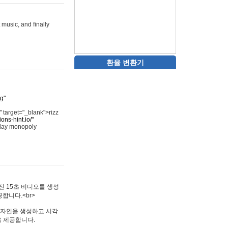
 music, and finally
환율 변환기
rg"
"
target="_blank">rizz
ons-hint.io/"
play monopoly
멋진 15초 비디오를 생성
합니다.<br>
타투 디자인을 생성하고 시각
을 제공합니다.