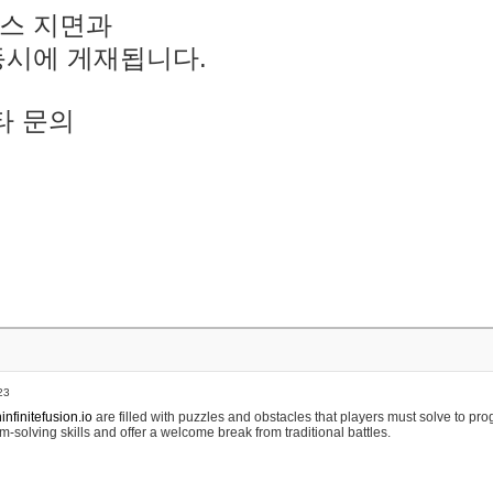
스 지면과
동시에 게재됩니다.
타 문의
23
nfinitefusion.io
are filled with puzzles and obstacles that players must solve to pr
m-solving skills and offer a welcome break from traditional battles.