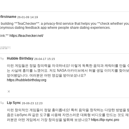
efirstname
26-01-09 14:19
m building **TeaChecker**: a privacy-first service that helps you **check whether y
onymous dating feedback app where people share dating experiences.
Link:**
https://teachecker.net/
답글달기
Hubble Birthday
26-04-17 15:15
이런 게임들은 정말 창의력을 자극하네요! 이렇게 독특한 음악과 캐릭터를 만들 
는 사실에 흥미를 느꼈어요. 저도 NASA 아카이브에서 허블 생일 이미지를 찾아
얻어봤답니다. 여러분은 어떤 영감을 받아보셨나요?
https://hubblebirthday.org
Lip Sync
26-06-23 12:23
이런 창의적인 게임들이 정말 흥미롭네요! 특히 음악을 창작하는 다양한 방법을 탐
즘은 LipSync AI 같은 도구를 사용해 자연스러운 대화형 비디오를 만드는 것도 
러분은 어떤 게임에서 가장 창의성을 발휘해 보셨나요?
https://lip-sync.pro