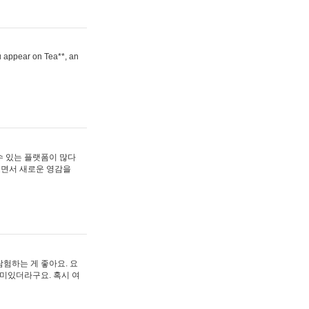
ou appear on Tea**, an
수 있는 플랫폼이 많다
보면서 새로운 영감을
험하는 게 좋아요. 요
재미있더라구요. 혹시 여