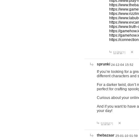
https://www.play-
https://www.theb
https://www.game
https://www.rizzli
https://www.labub
https://www.evcar
https://www.truth
https://gamehow.
https://gamehow.
https://connections
답글달기
sprunki
24-12-04 15:52
If you’re looking for a g
different characters and 
For a darker twist, don’t
perfect for crafting spoo
Curious about your onlin
And if you want to have a
your day!
답글달기
thebazaar
25-01-10 01:59