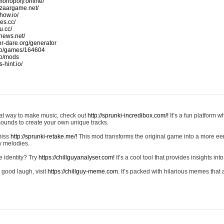
monopoly.online/
azaargame.net/
how.io/
nes.cc/
u.cc/
news.net/
-or-dare.org/generator
io/games/164604
io/mods
-hint.io/
reat way to make music, check out
http://sprunki-incredibox.com/!
It’s a fun platform 
sounds to create your own unique tracks.
 miss
http://sprunki-retake.me/!
This mod transforms the original game into a more ee
ky melodies.
e identity? Try
https://chillguyanalyser.com!
It’s a cool tool that provides insights into 
 good laugh, visit
https://chillguy-meme.com.
It’s packed with hilarious memes that 