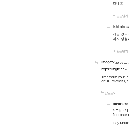
겠네요.
답글달기
lshimin
26
게임 광고와
미지 생성
답글달기
imagefx
25-09-16 
https://imgfx.dev/
Transform your id
art, illustrations
답글달기
thefirstn
**Title:**
feedback o
Hey r/buil