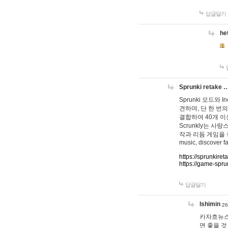
답글달기
he
Sprunki retake 
Sprunki 모드와
견하며, 단 한 번의
결합하여 40개 이
Scrunkly는 
작과 리듬 게임을 좋아하
music, discover fa
https://sprunkiret
https://game-spru
답글달기
lshimin
26
카자흐뉴스
면 좋을 것