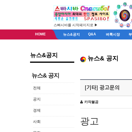
스빠시바를 시작페이지로 ▶
HOME
Q&A
뉴스&공지
벼룩시장
뉴스&공지
뉴스& 공지
뉴스& 공지
[기타] 광고문의
전체
공지
카작불곰
경제
광고
사회