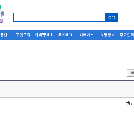
부동산
구인구직
카페/동호회
우즈베크
키르기스
여행정보
주요연
18