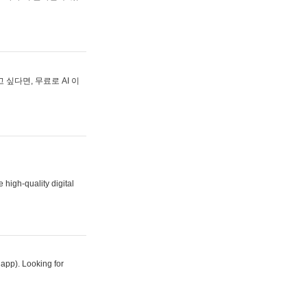
싶다면, 무료로 AI 이
 high-quality digital
 app). Looking for