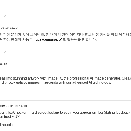
-07-10 21:29
 관련 문의가 많아 보이네요. 만약 게임 관련 이미지나 홍보용 동영상을 직접 제작하고 
과 영상 편집이 가능한
https://bananai.io/
도 활용해볼 만합니다.
11:35
eas into stunning artwork with ImageFX, the professional AI image generator. Create
, and photo-realistic images in seconds with our advanced AI technology.
ame
26-01-09 14:18
 I built TeaChecker — a discreet lookup to see if you appear on Tea (dating feedback
n trust + UX.
dinpublic