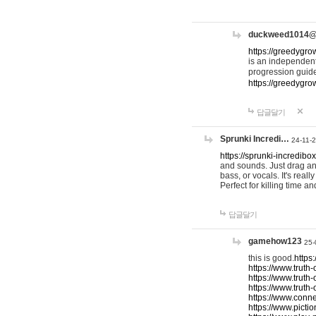
duckweed1014
https://greedygro
is an independent
progression guid
https://greedygr
답글달기
Sprunki Incredi…
24-11-
https://sprunki-incredibo
and sounds. Just drag an
bass, or vocals. It's rea
Perfect for killing time an
답글달기
gamehow123
25-
this is good.
https
https://www.truth-
https://www.truth-
https://www.truth
https://www.connec
https://www.pictio