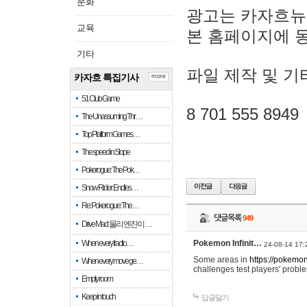
문화
광고는 카자흐뉴
교육
본 홈페이지에 
기타
파일 제작 및 기
카자흐 특집기사
more
51 Club Game
8 701 555 8949
The Unassuming Thr…
Top Platform Games…
The speed in Slope
Pokerogue: The Pok…
Snow Rider: Endles…
Re: Pokerogue: The…
댓글목록
949
Drive Mad: 물리 엔진이 …
When every fractio…
Pokemon Infinit…
24-08-14 17:
Some areas in
https://pokemoni
When every move ge…
challenges test players' proble
Empty room
Keep in touch
답글달기