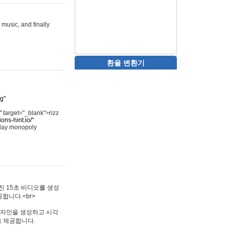
 music, and finally
환율 변환기
rg"
"
target="_blank">rizz
ons-hint.io/"
play monopoly
멋진 15초 비디오를 생성
합니다.<br>
타투 디자인을 생성하고 시각
을 제공합니다.