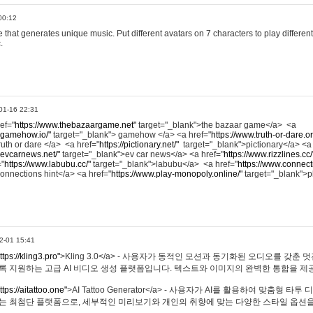
00:12
hat generates unique music. Put different avatars on 7 characters to play different
.
01-16 22:31
ref="
https://www.thebazaargame.net"
target="_blank">the bazaar game</a> <a
.gamehow.io/"
target="_blank"> gamehow </a> <a href="
https://www.truth-or-dare.o
ruth or dare </a> <a href="
https://pictionary.net/"
target="_blank">pictionary</a> <a
.evcarnews.net/"
target="_blank">ev car news</a> <a href="
https://www.rizzlines.cc/
="
https://www.labubu.cc/"
target="_blank">labubu</a> <a href="
https://www.connecti
onnections hint</a> <a href="
https://www.play-monopoly.online/"
target="_blank">
2-01 15:41
ttps://kling3.pro"
>Kling 3.0</a> - 사용자가 동적인 모션과 동기화된 오디오를 갖춘 
록 지원하는 고급 AI 비디오 생성 플랫폼입니다. 텍스트와 이미지의 완벽한 통합을 제공
ttps://aitattoo.one"
>AI Tattoo Generator</a> - 사용자가 AI를 활용하여 맞춤형 
있는 최첨단 플랫폼으로, 세부적인 미리보기와 개인의 취향에 맞는 다양한 스타일 옵션