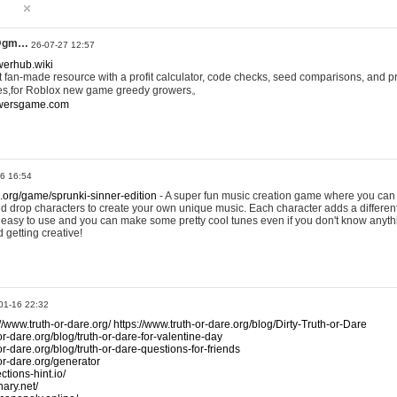
@gm…
26-07-27 12:57
werhub.wiki
 fan-made resource with a profit calculator, code checks, seed comparisons, and pr
es,for Roblox new game greedy growers。
owersgame.com
26 16:54
x.org/game/sprunki-sinner-edition
- A super fun music creation game where you can 
d drop characters to create your own unique music. Each character adds a differen
lly easy to use and you can make some pretty cool tunes even if you don't know anyt
d getting creative!
01-16 22:32
://www.truth-or-dare.org/
https://www.truth-or-dare.org/blog/Dirty-Truth-or-Dare
or-dare.org/blog/truth-or-dare-for-valentine-day
or-dare.org/blog/truth-or-dare-questions-for-friends
-or-dare.org/generator
tions-hint.io/
nary.net/