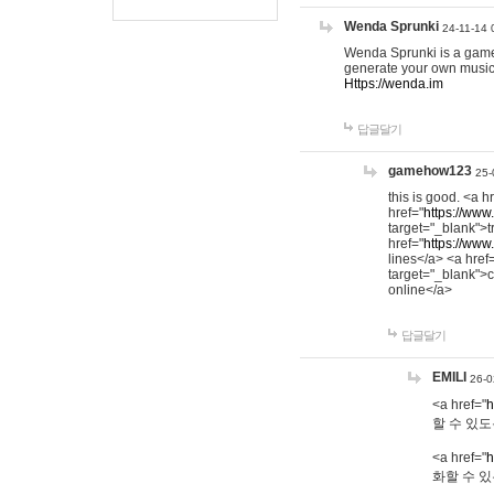
Wenda Sprunki
24-11-14 
Wenda Sprunki is a game t
generate your own music
Https://wenda.im
답글달기
gamehow123
25-
this is good. <a h
href="
https://www
target="_blank">t
href="
https://www
lines</a> <a href
target="_blank">c
online</a>
답글달기
EMILI
26-0
<a href="
h
할 수 있도
<a href="
h
화할 수 