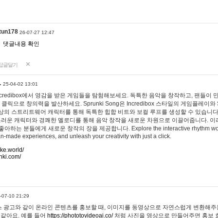
tun178
26-07-27 12:47
댓글내용 확인
답글달기
…
25-04-02 13:01
 Incredibox에서 영감을 받은 게임들을 탐험해보세요. 독특한 음악을 창작하고, 팬들이
 클릭으로 창의력을 발산하세요. Sprunki Song은 Incredibox 스타일의 게임플레이와 
상의 스트리트웨어 캐릭터를 통해 독특한 힙합 비트와 보컬 루프를 생성할 수 있습니다. 또한
사랑스러운 캐릭터와 경쾌한 멜로디를 통해 음악 창작을 새로운 차원으로 이끌어줍니다. 이
는 분들에게 새로운 창작의 장을 제공합니다. Explore the interactive rhythm world 
n-made experiences, and unleash your creativity with just a click.
ake.world/
nki.com/
-07-10 21:29
 광고와 같이 온라인 콘텐츠를 홍보할 때, 이미지를 동영상으로 자연스럽게 변환해주는
 같아요. 예를 들어
https://phototovideoai.co/
처럼 사진을 영상으로 만들어주면 홍보 효