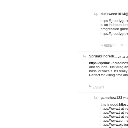
duckweed1014
https://greedygro
is an independent
progression guid
https://greedygr
답글달기
Sprunki Incredi…
24-11-
https://sprunki-incredibo
and sounds. Just drag an
bass, or vocals. It's rea
Perfect for killing time an
답글달기
gamehow123
25-
this is good.
https
https://www.truth-
https://www.truth-
https://www.truth
https://www.connec
https://www.pictio