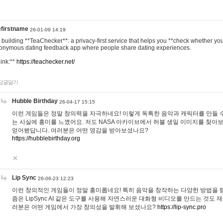
efirstname
26-01-09 14:19
m building **TeaChecker**: a privacy-first service that helps you **check whether y
onymous dating feedback app where people share dating experiences.
Link:**
https://teachecker.net/
답글달기
Hubble Birthday
26-04-17 15:15
이런 게임들은 정말 창의력을 자극하네요! 이렇게 독특한 음악과 캐릭터를 만들 
는 사실에 흥미를 느꼈어요. 저도 NASA 아카이브에서 허블 생일 이미지를 찾아
얻어봤답니다. 여러분은 어떤 영감을 받아보셨나요?
https://hubblebirthday.org
Lip Sync
26-06-23 12:23
이런 창의적인 게임들이 정말 흥미롭네요! 특히 음악을 창작하는 다양한 방법을 탐
즘은 LipSync AI 같은 도구를 사용해 자연스러운 대화형 비디오를 만드는 것도 
러분은 어떤 게임에서 가장 창의성을 발휘해 보셨나요?
https://lip-sync.pro