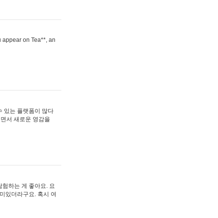
ou appear on Tea**, an
수 있는 플랫폼이 많다
보면서 새로운 영감을
험하는 게 좋아요. 요
재미있더라구요. 혹시 여