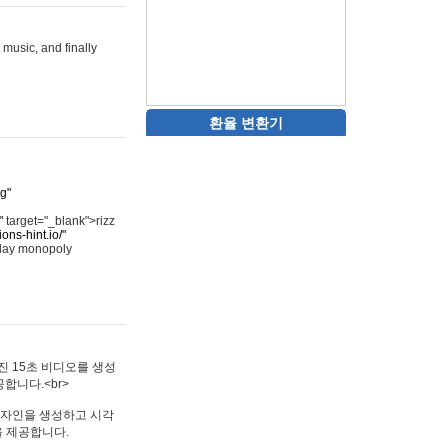
 music, and finally
환율 변환기
rg"
"
target="_blank">rizz
ons-hint.io/"
play monopoly
멋진 15초 비디오를 생성
합니다.<br>
타투 디자인을 생성하고 시각
을 제공합니다.