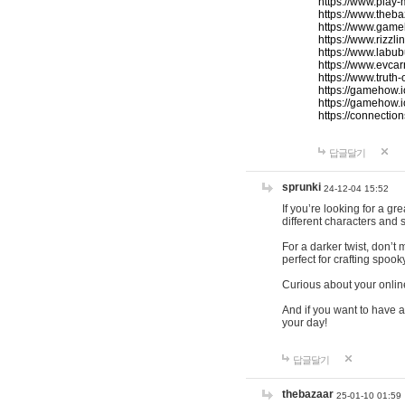
https://www.play-
https://www.theb
https://www.game
https://www.rizzli
https://www.labub
https://www.evcar
https://www.truth
https://gamehow.
https://gamehow.
https://connections
답글달기
sprunki
24-12-04 15:52
If you’re looking for a g
different characters and 
For a darker twist, don’t
perfect for crafting spoo
Curious about your onlin
And if you want to have a
your day!
답글달기
thebazaar
25-01-10 01:59