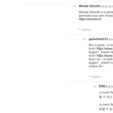
Wenda Sprunki
24-11-14 
Wenda Sprunki is a game t
generate your own music
Https://wenda.im
답글달기
gamehow123
25-
this is good. <a h
href="
https://www
target="_blank">t
href="
https://www
lines</a> <a href
target="_blank">c
online</a>
답글달기
EMILI
26-0
<a href="
h
할 수 있도
<a href="
h
화할 수 