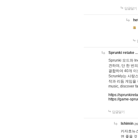
답글달기
he
Sprunki retake 
Sprunki 모드와
견하며, 단 한 번의
결합하여 40개 이
Scrunkly는 
작과 리듬 게임을 좋아하
music, discover fa
https://sprunkiret
https://game-spru
답글달기
lshimin
26
카자흐뉴스
면 좋을 것