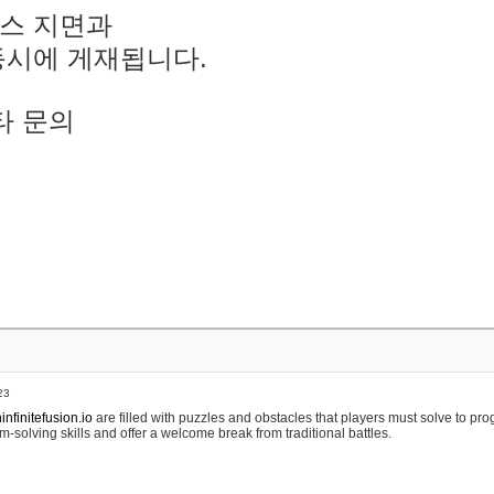
스 지면과
동시에 게재됩니다.
타 문의
23
nfinitefusion.io
are filled with puzzles and obstacles that players must solve to pr
m-solving skills and offer a welcome break from traditional battles.