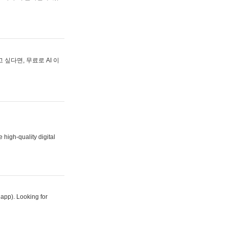
싶다면, 무료로 AI 이
 high-quality digital
 app). Looking for