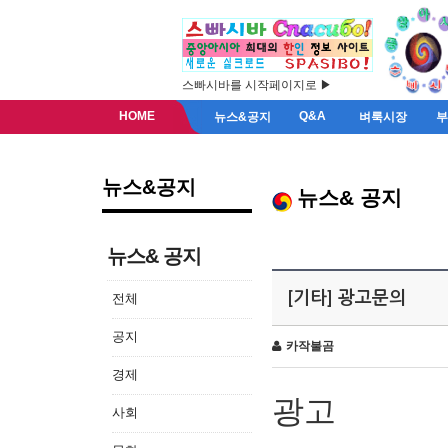
스빠시바를 시작페이지로 ▶
HOME
Q&A
뉴스&공지
벼룩시장
뉴스&공지
뉴스& 공지
뉴스& 공지
[기타] 광고문의
전체
공지
카작불곰
경제
광고
사회