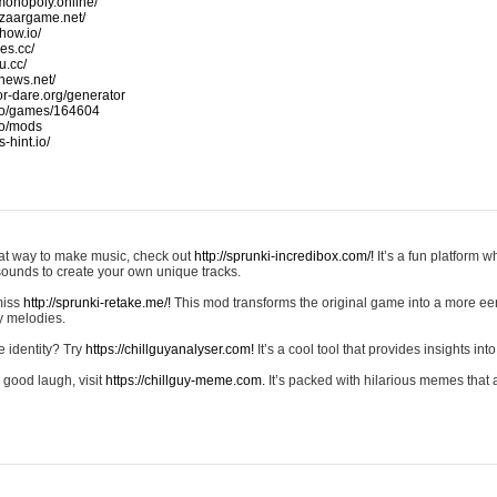
monopoly.online/
azaargame.net/
how.io/
nes.cc/
u.cc/
news.net/
-or-dare.org/generator
io/games/164604
io/mods
-hint.io/
reat way to make music, check out
http://sprunki-incredibox.com/!
It’s a fun platform 
sounds to create your own unique tracks.
 miss
http://sprunki-retake.me/!
This mod transforms the original game into a more ee
ky melodies.
e identity? Try
https://chillguyanalyser.com!
It’s a cool tool that provides insights into 
 good laugh, visit
https://chillguy-meme.com.
It’s packed with hilarious memes that 