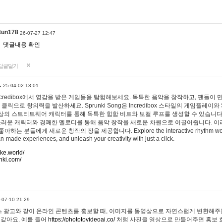
tun178
26-07-27 12:47
댓글내용 확인
답글달기
…
25-04-02 13:01
 Incredibox에서 영감을 받은 게임들을 탐험해보세요. 독특한 음악을 창작하고, 팬들이
 클릭으로 창의력을 발산하세요. Sprunki Song은 Incredibox 스타일의 게임플레이와 
상의 스트리트웨어 캐릭터를 통해 독특한 힙합 비트와 보컬 루프를 생성할 수 있습니다. 또한
사랑스러운 캐릭터와 경쾌한 멜로디를 통해 음악 창작을 새로운 차원으로 이끌어줍니다. 이
는 분들에게 새로운 창작의 장을 제공합니다. Explore the interactive rhythm world 
n-made experiences, and unleash your creativity with just a click.
ake.world/
nki.com/
-07-10 21:29
 광고와 같이 온라인 콘텐츠를 홍보할 때, 이미지를 동영상으로 자연스럽게 변환해주는
 같아요. 예를 들어
https://phototovideoai.co/
처럼 사진을 영상으로 만들어주면 홍보 효