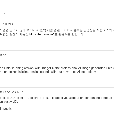
-07-10 21:29
 관련 문의가 많아 보이네요. 만약 게임 관련 이미지나 홍보용 동영상을 직접 제작하고 
과 영상 편집이 가능한
https://bananai.io/
도 활용해볼 만합니다.
11:35
eas into stunning artwork with ImageFX, the professional AI image generator. Create
, and photo-realistic images in seconds with our advanced AI technology.
ame
26-01-09 14:18
 I built TeaChecker — a discreet lookup to see if you appear on Tea (dating feedback
n trust + UX.
dinpublic