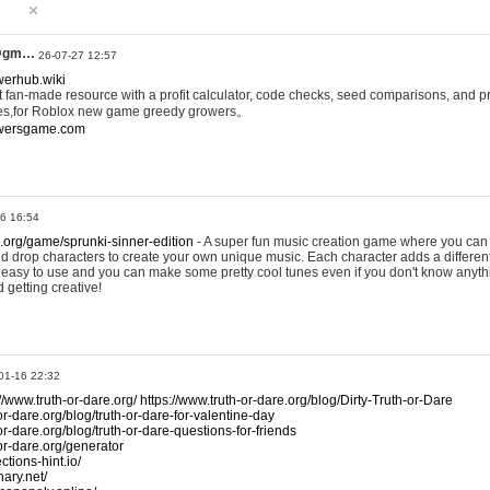
@gm…
26-07-27 12:57
werhub.wiki
 fan-made resource with a profit calculator, code checks, seed comparisons, and pr
es,for Roblox new game greedy growers。
owersgame.com
26 16:54
x.org/game/sprunki-sinner-edition
- A super fun music creation game where you can 
d drop characters to create your own unique music. Each character adds a differen
lly easy to use and you can make some pretty cool tunes even if you don't know anyt
d getting creative!
01-16 22:32
://www.truth-or-dare.org/
https://www.truth-or-dare.org/blog/Dirty-Truth-or-Dare
or-dare.org/blog/truth-or-dare-for-valentine-day
or-dare.org/blog/truth-or-dare-questions-for-friends
-or-dare.org/generator
tions-hint.io/
nary.net/