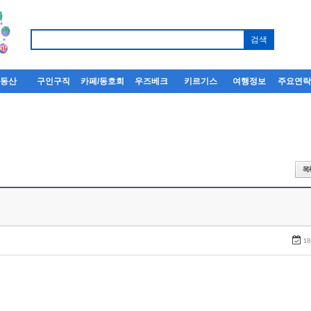
부동산
구인구직
카페/동호회
우즈베크
키르기스
여행정보
주요연
18