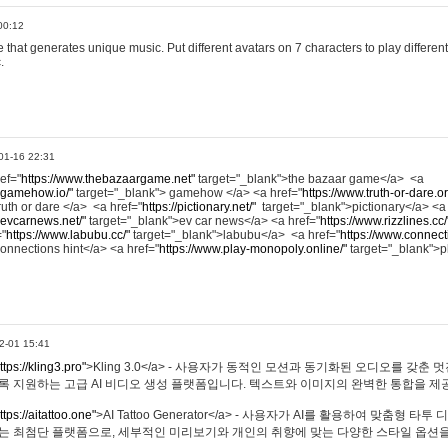
00:12
hat generates unique music. Put different avatars on 7 characters to play different
.
01-16 22:31
ref="
https://www.thebazaargame.net"
target="_blank">the bazaar game</a> <a
.gamehow.io/"
target="_blank"> gamehow </a> <a href="
https://www.truth-or-dare.o
ruth or dare </a> <a href="
https://pictionary.net/"
target="_blank">pictionary</a> <a
.evcarnews.net/"
target="_blank">ev car news</a> <a href="
https://www.rizzlines.cc/
="
https://www.labubu.cc/"
target="_blank">labubu</a> <a href="
https://www.connecti
onnections hint</a> <a href="
https://www.play-monopoly.online/"
target="_blank">
2-01 15:41
ttps://kling3.pro"
>Kling 3.0</a> - 사용자가 동적인 모션과 동기화된 오디오를 갖춘 
록 지원하는 고급 AI 비디오 생성 플랫폼입니다. 텍스트와 이미지의 완벽한 통합을 제공
ttps://aitattoo.one"
>AI Tattoo Generator</a> - 사용자가 AI를 활용하여 맞춤형 
있는 최첨단 플랫폼으로, 세부적인 미리보기와 개인의 취향에 맞는 다양한 스타일 옵션