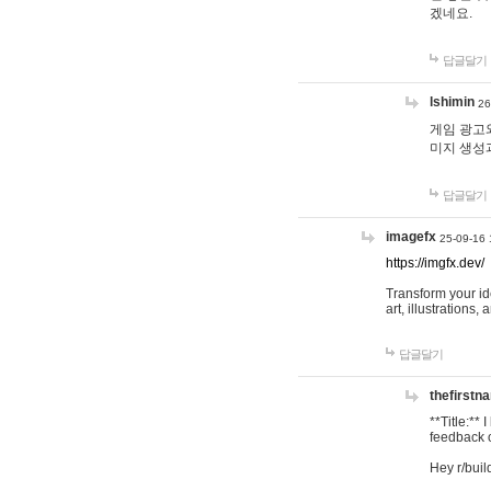
겠네요.
답글달기
lshimin
26
게임 광고와
미지 생성
답글달기
imagefx
25-09-16 
https://imgfx.dev/
Transform your id
art, illustrations
답글달기
thefirstn
**Title:**
feedback o
Hey r/buil