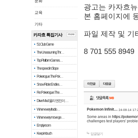
문화
광고는 카자흐뉴
교육
본 홈페이지에 
기타
파일 제작 및 기
카자흐 특집기사
more
51 Club Game
8 701 555 8949
The Unassuming Thr…
Top Platform Games…
The speed in Slope
Pokerogue: The Pok…
Snow Rider: Endles…
Re: Pokerogue: The…
댓글목록
949
Drive Mad: 물리 엔진이 …
When every fractio…
Pokemon Infinit…
24-08-14 17:
Some areas in
https://pokemoni
When every move ge…
challenges test players' proble
Empty room
Keep in touch
답글달기