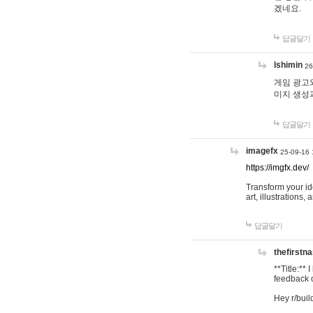
겠네요.
답글달기
lshimin
26
게임 광고와
미지 생성
답글달기
imagefx
25-09-16 
https://imgfx.dev/
Transform your id
art, illustrations
답글달기
thefirstn
**Title:**
feedback o
Hey r/buil