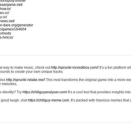
monopoly.online/
azaargame.net/
how.io/
nes.cc/
u.cc/
news.net/
-or-dare.org/generator
io/games/164604
io/mods
-hint.io/
reat way to make music, check out
http://sprunki-incredibox.com/!
It’s a fun platform 
sounds to create your own unique tracks.
 miss
http://sprunki-retake.me/!
This mod transforms the original game into a more ee
ky melodies.
e identity? Try
https://chillguyanalyser.com!
It’s a cool tool that provides insights into 
 good laugh, visit
https://chillguy-meme.com.
It’s packed with hilarious memes that 