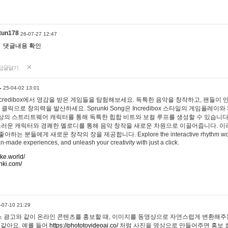
tun178
26-07-27 12:47
댓글내용 확인
답글달기
…
25-04-02 13:01
 Incredibox에서 영감을 받은 게임들을 탐험해보세요. 독특한 음악을 창작하고, 팬들이
 클릭으로 창의력을 발산하세요. Sprunki Song은 Incredibox 스타일의 게임플레이와 
상의 스트리트웨어 캐릭터를 통해 독특한 힙합 비트와 보컬 루프를 생성할 수 있습니다. 또한
사랑스러운 캐릭터와 경쾌한 멜로디를 통해 음악 창작을 새로운 차원으로 이끌어줍니다. 이
는 분들에게 새로운 창작의 장을 제공합니다. Explore the interactive rhythm world 
n-made experiences, and unleash your creativity with just a click.
ake.world/
nki.com/
-07-10 21:29
 광고와 같이 온라인 콘텐츠를 홍보할 때, 이미지를 동영상으로 자연스럽게 변환해주는
 같아요. 예를 들어
https://phototovideoai.co/
처럼 사진을 영상으로 만들어주면 홍보 효