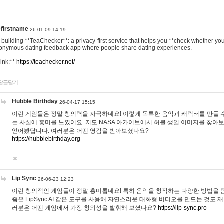
efirstname
26-01-09 14:19
m building **TeaChecker**: a privacy-first service that helps you **check whether y
onymous dating feedback app where people share dating experiences.
Link:**
https://teachecker.net/
답글달기
Hubble Birthday
26-04-17 15:15
이런 게임들은 정말 창의력을 자극하네요! 이렇게 독특한 음악과 캐릭터를 만들 
는 사실에 흥미를 느꼈어요. 저도 NASA 아카이브에서 허블 생일 이미지를 찾아
얻어봤답니다. 여러분은 어떤 영감을 받아보셨나요?
https://hubblebirthday.org
Lip Sync
26-06-23 12:23
이런 창의적인 게임들이 정말 흥미롭네요! 특히 음악을 창작하는 다양한 방법을 탐
즘은 LipSync AI 같은 도구를 사용해 자연스러운 대화형 비디오를 만드는 것도 
러분은 어떤 게임에서 가장 창의성을 발휘해 보셨나요?
https://lip-sync.pro