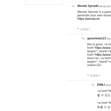
Wenda Sprunki
24-11-14 
Wenda Sprunki is a game t
generate your own music
Https://wenda.im
답글달기
gamehow123
25-
this is good. <a h
href="
https://www
target="_blank">t
href="
https://www
lines</a> <a href
target="_blank">c
online</a>
답글달기
EMILI
26-0
<a href="
h
할 수 있도
<a href="
h
화할 수 