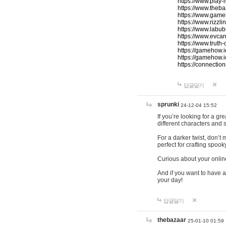
https://www.play-
https://www.theb
https://www.game
https://www.rizzli
https://www.labub
https://www.evcar
https://www.truth
https://gamehow.
https://gamehow.
https://connections
답글달기
sprunki
24-12-04 15:52
If you’re looking for a g
different characters and 
For a darker twist, don’t
perfect for crafting spoo
Curious about your onlin
And if you want to have a
your day!
답글달기
thebazaar
25-01-10 01:59