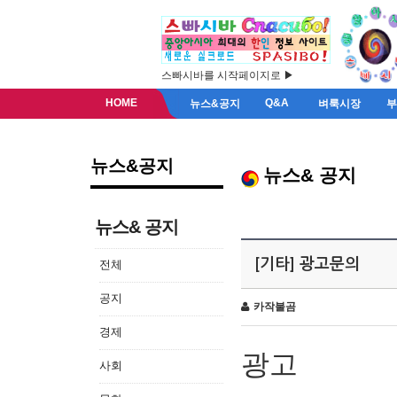
스빠시바를 시작페이지로 ▶
HOME
Q&A
뉴스&공지
벼룩시장
뉴스&공지
뉴스& 공지
뉴스& 공지
[기타] 광고문의
전체
공지
카작불곰
경제
광고
사회