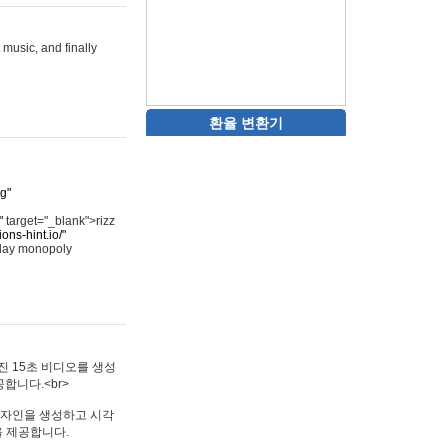
 music, and finally
환율 변환기
rg"
"
target="_blank">rizz
ons-hint.io/"
play monopoly
멋진 15초 비디오를 생성
합니다.<br>
타투 디자인을 생성하고 시각
을 제공합니다.