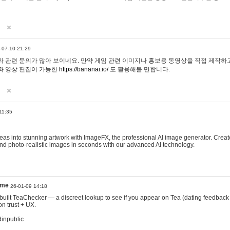
-07-10 21:29
 관련 문의가 많아 보이네요. 만약 게임 관련 이미지나 홍보용 동영상을 직접 제작하고 
과 영상 편집이 가능한
https://bananai.io/
도 활용해볼 만합니다.
11:35
eas into stunning artwork with ImageFX, the professional AI image generator. Create
, and photo-realistic images in seconds with our advanced AI technology.
ame
26-01-09 14:18
 I built TeaChecker — a discreet lookup to see if you appear on Tea (dating feedback
n trust + UX.
dinpublic