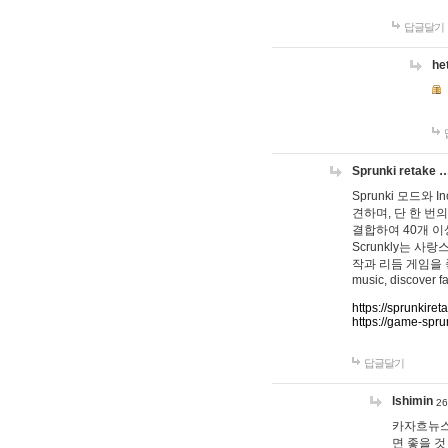
답글달기
he
Sprunki retake 
Sprunki 모드와
견하며, 단 한 번의
결합하여 40개 이
Scrunkly는 
작과 리듬 게임을 좋아하
music, discover fa
https://sprunkiret
https://game-spru
답글달기
lshimin
26
카자흐뉴스
면 좋을 것