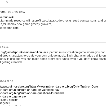
@gm…
26-07-27 12:57
werhub.wiki
 fan-made resource with a profit calculator, code checks, seed comparisons, and pr
es,for Roblox new game greedy growers。
owersgame.com
26 16:54
x.org/game/sprunki-sinner-edition
- A super fun music creation game where you can 
d drop characters to create your own unique music. Each character adds a differen
lly easy to use and you can make some pretty cool tunes even if you don't know anyt
d getting creative!
01-16 22:32
://www.truth-or-dare.org/
https://www.truth-or-dare.org/blog/Dirty-Truth-or-Dare
or-dare.org/blog/truth-or-dare-for-valentine-day
or-dare.org/blog/truth-or-dare-questions-for-friends
-or-dare.org/generator
tions-hint.io/
nary.net/