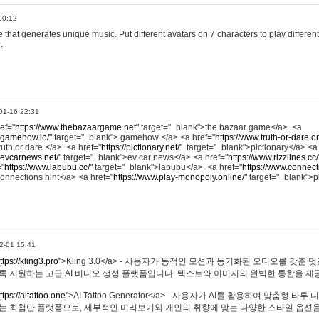
00:12
hat generates unique music. Put different avatars on 7 characters to play different
.
01-16 22:31
ref="
https://www.thebazaargame.net"
target="_blank">the bazaar game</a> <a
.gamehow.io/"
target="_blank"> gamehow </a> <a href="
https://www.truth-or-dare.o
ruth or dare </a> <a href="
https://pictionary.net/"
target="_blank">pictionary</a> <a
.evcarnews.net/"
target="_blank">ev car news</a> <a href="
https://www.rizzlines.cc/
="
https://www.labubu.cc/"
target="_blank">labubu</a> <a href="
https://www.connecti
onnections hint</a> <a href="
https://www.play-monopoly.online/"
target="_blank">
2-01 15:41
ttps://kling3.pro"
>Kling 3.0</a> - 사용자가 동적인 모션과 동기화된 오디오를 갖춘 
록 지원하는 고급 AI 비디오 생성 플랫폼입니다. 텍스트와 이미지의 완벽한 통합을 제공
ttps://aitattoo.one"
>AI Tattoo Generator</a> - 사용자가 AI를 활용하여 맞춤형 
있는 최첨단 플랫폼으로, 세부적인 미리보기와 개인의 취향에 맞는 다양한 스타일 옵션