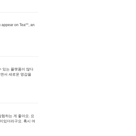
ou appear on Tea**, an
수 있는 플랫폼이 많다
보면서 새로운 영감을
험하는 게 좋아요. 요
재미있더라구요. 혹시 여