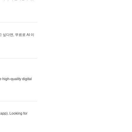
싶다면, 무료로 AI 이
 high-quality digital
 app). Looking for