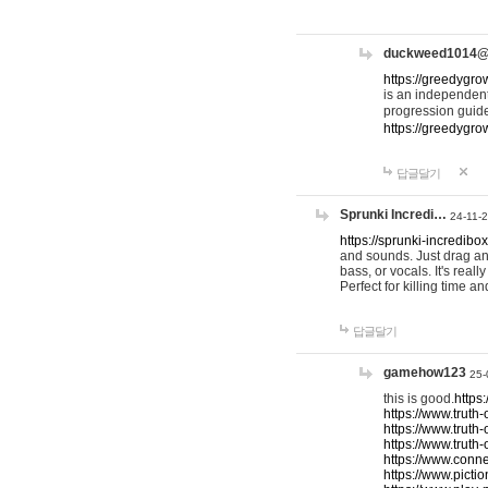
duckweed1014
https://greedygro
is an independent
progression guid
https://greedygr
답글달기
Sprunki Incredi…
24-11-
https://sprunki-incredibo
and sounds. Just drag an
bass, or vocals. It's rea
Perfect for killing time an
답글달기
gamehow123
25-
this is good.
https
https://www.truth-
https://www.truth-
https://www.truth
https://www.connec
https://www.pictio