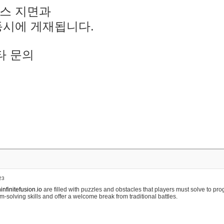
스 지면과
동시에 게재됩니다.
타 문의
23
nfinitefusion.io
are filled with puzzles and obstacles that players must solve to pr
m-solving skills and offer a welcome break from traditional battles.