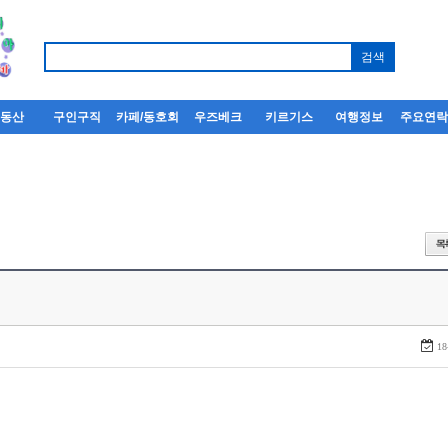
부동산
구인구직
카페/동호회
우즈베크
키르기스
여행정보
주요연
18