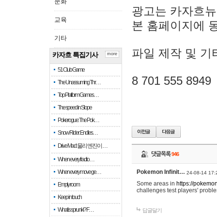
문화
광고는 카자흐뉴
교육
본 홈페이지에 
기타
파일 제작 및 기
카자흐 특집기사
more
51 Club Game
8 701 555 8949
The Unassuming Thr…
Top Platform Games…
The speed in Slope
Pokerogue: The Pok…
Snow Rider: Endles…
Drive Mad: 물리 엔진이 …
댓글목록
946
When every fractio…
When every move ge…
Pokemon Infinit…
24-08-14 17:
Some areas in
https://pokemoni
Empty room
challenges test players' proble
Keep in touch
What is sprunki? F…
답글달기