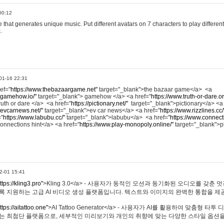
00:12
hat generates unique music. Put different avatars on 7 characters to play different
.
01-16 22:31
ref="
https://www.thebazaargame.net"
target="_blank">the bazaar game</a> <a
.gamehow.io/"
target="_blank"> gamehow </a> <a href="
https://www.truth-or-dare.o
ruth or dare </a> <a href="
https://pictionary.net/"
target="_blank">pictionary</a> <a
.evcarnews.net/"
target="_blank">ev car news</a> <a href="
https://www.rizzlines.cc/
="
https://www.labubu.cc/"
target="_blank">labubu</a> <a href="
https://www.connecti
onnections hint</a> <a href="
https://www.play-monopoly.online/"
target="_blank">
2-01 15:41
ttps://kling3.pro"
>Kling 3.0</a> - 사용자가 동적인 모션과 동기화된 오디오를 갖춘 
록 지원하는 고급 AI 비디오 생성 플랫폼입니다. 텍스트와 이미지의 완벽한 통합을 제공
ttps://aitattoo.one"
>AI Tattoo Generator</a> - 사용자가 AI를 활용하여 맞춤형 
있는 최첨단 플랫폼으로, 세부적인 미리보기와 개인의 취향에 맞는 다양한 스타일 옵션