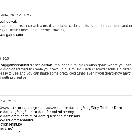
@gm…
26-07-27 12:57
werhub.wiki
 fan-made resource with a profit calculator, code checks, seed comparisons, and pr
es,for Roblox new game greedy growers。
owersgame.com
26 16:54
x.org/game/sprunki-sinner-edition
- A super fun music creation game where you can 
d drop characters to create your own unique music. Each character adds a differen
lly easy to use and you can make some pretty cool tunes even if you don't know anyt
d getting creative!
01-16 22:32
://www.truth-or-dare.org/
https://www.truth-or-dare.org/blog/Dirty-Truth-or-Dare
or-dare.org/blog/truth-or-dare-for-valentine-day
or-dare.org/blog/truth-or-dare-questions-for-friends
-or-dare.org/generator
tions-hint.io/
nary.net/