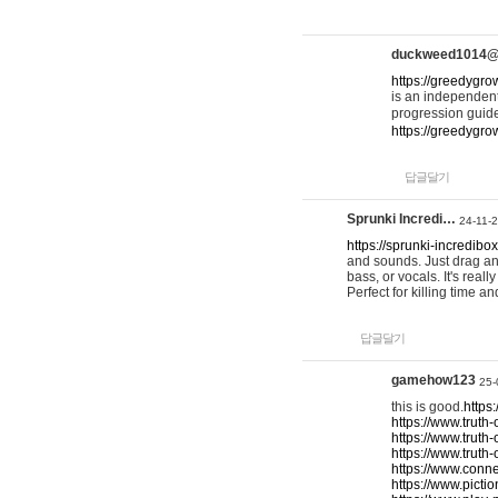
duckweed1014
https://greedygro
is an independent
progression guid
https://greedygr
답글달기
Sprunki Incredi…
24-11-
https://sprunki-incredibo
and sounds. Just drag an
bass, or vocals. It's rea
Perfect for killing time an
답글달기
gamehow123
25-
this is good.
https
https://www.truth-
https://www.truth-
https://www.truth
https://www.connec
https://www.pictio