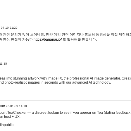
-07-10 21:29
 관련 문의가 많아 보이네요. 만약 게임 관련 이미지나 홍보용 동영상을 직접 제작하고 
과 영상 편집이 가능한
https://bananai.io/
도 활용해볼 만합니다.
11:35
eas into stunning artwork with ImageFX, the professional AI image generator. Create
, and photo-realistic images in seconds with our advanced AI technology.
ame
26-01-09 14:18
 I built TeaChecker — a discreet lookup to see if you appear on Tea (dating feedback
n trust + UX.
dinpublic