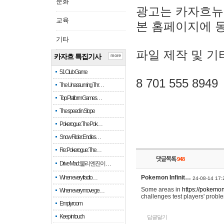
문화
광고는 카자흐뉴
교육
본 홈페이지에 
기타
파일 제작 및 기
카자흐 특집기사
more
51 Club Game
8 701 555 8949
The Unassuming Thr…
Top Platform Games…
The speed in Slope
Pokerogue: The Pok…
Snow Rider: Endles…
Re: Pokerogue: The…
댓글목록
948
Drive Mad: 물리 엔진이 …
When every fractio…
Pokemon Infinit…
24-08-14 17:
Some areas in
https://pokemoni
When every move ge…
challenges test players' proble
Empty room
Keep in touch
답글달기