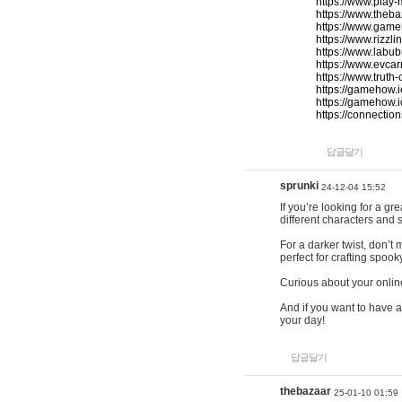
https://www.play-
https://www.theb
https://www.game
https://www.rizzli
https://www.labub
https://www.evcar
https://www.truth
https://gamehow.
https://gamehow.
https://connections
답글달기
sprunki
24-12-04 15:52
If you’re looking for a g
different characters and 
For a darker twist, don’t
perfect for crafting spoo
Curious about your onlin
And if you want to have a
your day!
답글달기
thebazaar
25-01-10 01:59