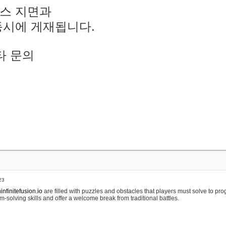
스 지면과
동시에 게재됩니다.
타 문의
23
nfinitefusion.io
are filled with puzzles and obstacles that players must solve to pr
m-solving skills and offer a welcome break from traditional battles.