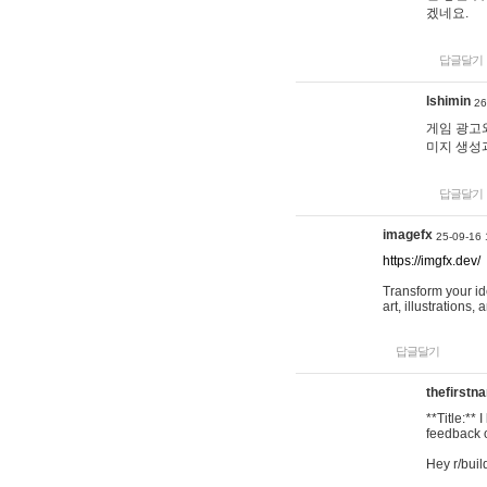
겠네요.
답글달기
lshimin
26
게임 광고와
미지 생성
답글달기
imagefx
25-09-16 
https://imgfx.dev/
Transform your id
art, illustrations
답글달기
thefirstn
**Title:**
feedback o
Hey r/buil