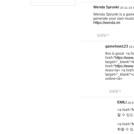
Wenda Sprunki
24-11-14 
Wenda Sprunki is a game t
generate your own music
Https://wenda.im
답글달기
gamehow123
25-
this is good. <a h
href="
https://www
target="_blank">t
href="
https://www
lines</a> <a href
target="_blank">c
online</a>
답글달기
EMILI
26-0
<a href="
h
할 수 있도
<a href="
h
화할 수 