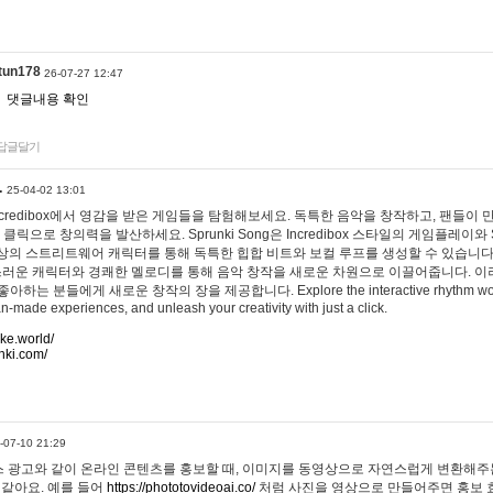
tun178
26-07-27 12:47
댓글내용 확인
답글달기
…
25-04-02 13:01
 Incredibox에서 영감을 받은 게임들을 탐험해보세요. 독특한 음악을 창작하고, 팬들이
 클릭으로 창의력을 발산하세요. Sprunki Song은 Incredibox 스타일의 게임플레이와 
상의 스트리트웨어 캐릭터를 통해 독특한 힙합 비트와 보컬 루프를 생성할 수 있습니다. 또한
사랑스러운 캐릭터와 경쾌한 멜로디를 통해 음악 창작을 새로운 차원으로 이끌어줍니다. 이
는 분들에게 새로운 창작의 장을 제공합니다. Explore the interactive rhythm world 
n-made experiences, and unleash your creativity with just a click.
ake.world/
nki.com/
-07-10 21:29
 광고와 같이 온라인 콘텐츠를 홍보할 때, 이미지를 동영상으로 자연스럽게 변환해주는
 같아요. 예를 들어
https://phototovideoai.co/
처럼 사진을 영상으로 만들어주면 홍보 효