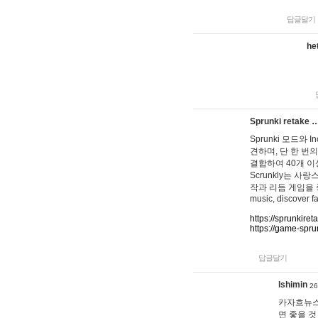
답글달기
he
Sprunki retake 
Sprunki 모드와
견하며, 단 한 번의
결합하여 40개 이
Scrunkly는 
작과 리듬 게임을 좋아하
music, discover fa
https://sprunkiret
https://game-spru
답글달기
lshimin
26
카자흐뉴스
면 좋을 것