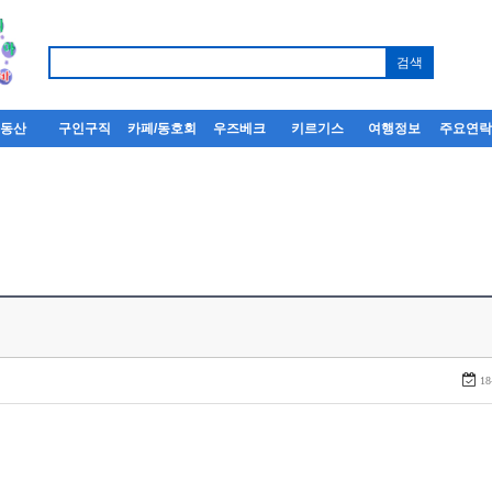
부동산
구인구직
카페/동호회
우즈베크
키르기스
여행정보
주요연
18