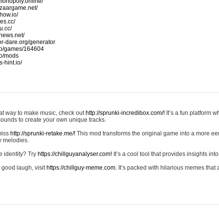
monopoly.online/
azaargame.net/
how.io/
nes.cc/
u.cc/
news.net/
-or-dare.org/generator
io/games/164604
io/mods
-hint.io/
reat way to make music, check out
http://sprunki-incredibox.com/!
It’s a fun platform 
sounds to create your own unique tracks.
 miss
http://sprunki-retake.me/!
This mod transforms the original game into a more ee
ky melodies.
e identity? Try
https://chillguyanalyser.com!
It’s a cool tool that provides insights into 
 good laugh, visit
https://chillguy-meme.com.
It’s packed with hilarious memes that 