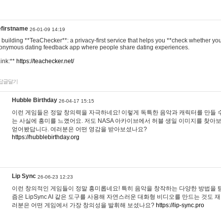
efirstname
26-01-09 14:19
m building **TeaChecker**: a privacy-first service that helps you **check whether y
onymous dating feedback app where people share dating experiences.
Link:**
https://teachecker.net/
답글달기
Hubble Birthday
26-04-17 15:15
이런 게임들은 정말 창의력을 자극하네요! 이렇게 독특한 음악과 캐릭터를 만들 
는 사실에 흥미를 느꼈어요. 저도 NASA 아카이브에서 허블 생일 이미지를 찾아
얻어봤답니다. 여러분은 어떤 영감을 받아보셨나요?
https://hubblebirthday.org
Lip Sync
26-06-23 12:23
이런 창의적인 게임들이 정말 흥미롭네요! 특히 음악을 창작하는 다양한 방법을 탐
즘은 LipSync AI 같은 도구를 사용해 자연스러운 대화형 비디오를 만드는 것도 
러분은 어떤 게임에서 가장 창의성을 발휘해 보셨나요?
https://lip-sync.pro