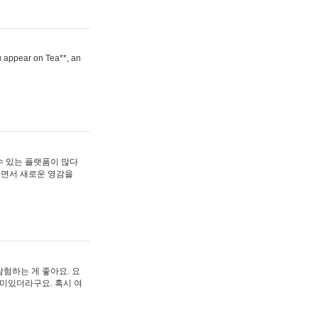
ou appear on Tea**, an
수 있는 플랫폼이 많다
보면서 새로운 영감을
험하는 게 좋아요. 요
재미있더라구요. 혹시 여