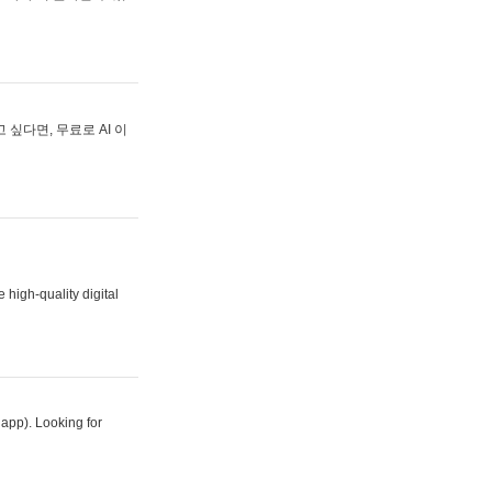
싶다면, 무료로 AI 이
 high-quality digital
 app). Looking for