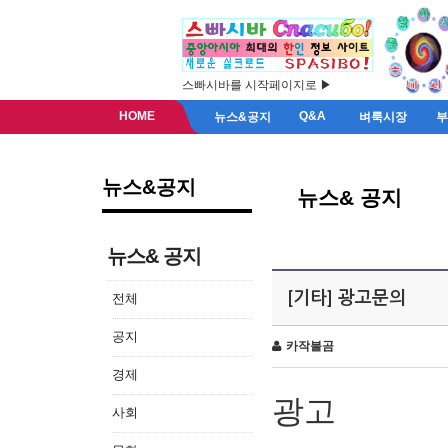
스빠시바를 시작페이지로 ▶
HOME
Q&A
뉴스&공지
벼룩시장
뉴스&공지
뉴스& 공지
뉴스& 공지
[기타] 광고문의
전체
공지
카작불곰
경제
광고
사회