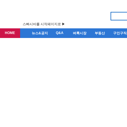
스빠시바를 시작페이지로 ▶
HOME
Q&A
뉴스&공지
벼룩시장
부동산
구인구직
뉴스&공지
뉴스& 공지
전체
공지
경제
사회