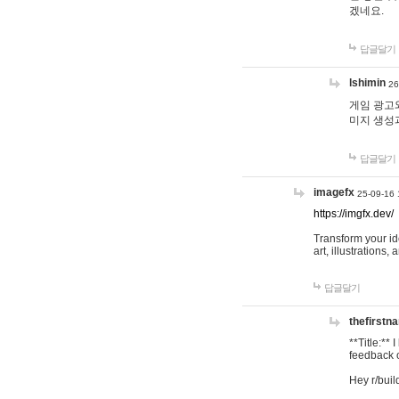
겠네요.
답글달기
lshimin
26
게임 광고와
미지 생성
답글달기
imagefx
25-09-16 
https://imgfx.dev/
Transform your id
art, illustrations
답글달기
thefirstn
**Title:**
feedback o
Hey r/buil