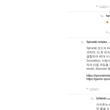
답글달기
he
Sprunki retake 
Sprunki 모드와
견하며, 단 한 번의
결합하여 40개 이
Scrunkly는 
작과 리듬 게임을 좋아하
music, discover fa
https://sprunkiret
https://game-spru
답글달기
lshimin
26
카자흐뉴스
면 좋을 것