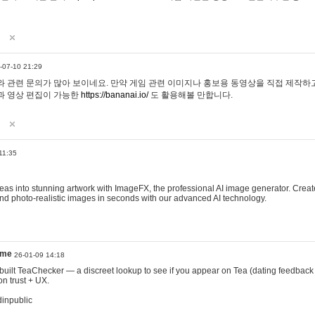
-07-10 21:29
 관련 문의가 많아 보이네요. 만약 게임 관련 이미지나 홍보용 동영상을 직접 제작하고 
과 영상 편집이 가능한
https://bananai.io/
도 활용해볼 만합니다.
11:35
eas into stunning artwork with ImageFX, the professional AI image generator. Create
, and photo-realistic images in seconds with our advanced AI technology.
ame
26-01-09 14:18
 I built TeaChecker — a discreet lookup to see if you appear on Tea (dating feedback
n trust + UX.
dinpublic