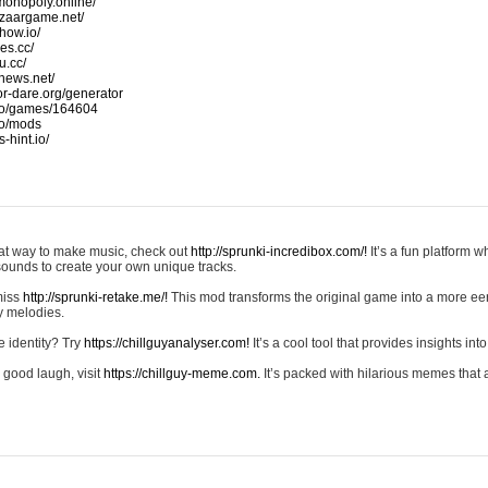
monopoly.online/
azaargame.net/
how.io/
nes.cc/
u.cc/
news.net/
-or-dare.org/generator
io/games/164604
io/mods
-hint.io/
reat way to make music, check out
http://sprunki-incredibox.com/!
It’s a fun platform 
sounds to create your own unique tracks.
 miss
http://sprunki-retake.me/!
This mod transforms the original game into a more ee
ky melodies.
e identity? Try
https://chillguyanalyser.com!
It’s a cool tool that provides insights into 
 good laugh, visit
https://chillguy-meme.com.
It’s packed with hilarious memes that 