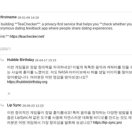
efirstname
26-01-09 14:19
m building **TeaChecker**: a privacy-first service that helps you **check whether y
onymous dating feedback app where people share dating experiences.
Link:**
https://teachecker.net/
답글달기
Hubble Birthday
26-04-17 15:15
이런 게임들은 정말 창의력을 자극하네요! 이렇게 독특한 음악과 캐릭터를 만들 
는 사실에 흥미를 느꼈어요. 저도 NASA 아카이브에서 허블 생일 이미지를 찾아
얻어봤답니다. 여러분은 어떤 영감을 받아보셨나요?
https://hubblebirthday.org
Lip Sync
26-06-23 12:23
이런 창의적인 게임들이 정말 흥미롭네요! 특히 음악을 창작하는 다양한 방법을 탐
즘은 LipSync AI 같은 도구를 사용해 자연스러운 대화형 비디오를 만드는 것도 
러분은 어떤 게임에서 가장 창의성을 발휘해 보셨나요?
https://lip-sync.pro