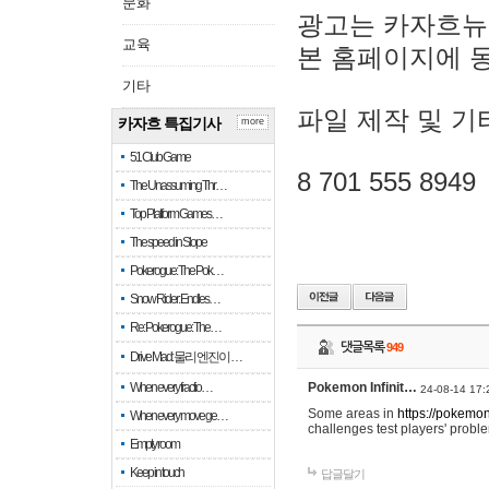
문화
광고는 카자흐뉴
교육
본 홈페이지에 
기타
파일 제작 및 기
카자흐 특집기사
more
51 Club Game
8 701 555 8949
The Unassuming Thr…
Top Platform Games…
The speed in Slope
Pokerogue: The Pok…
Snow Rider: Endles…
Re: Pokerogue: The…
댓글목록
949
Drive Mad: 물리 엔진이 …
When every fractio…
Pokemon Infinit…
24-08-14 17:
Some areas in
https://pokemoni
When every move ge…
challenges test players' proble
Empty room
Keep in touch
답글달기