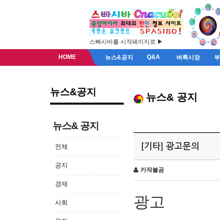
스빠시바를 시작페이지로 ▶
HOME
Q&A
뉴스&공지
벼룩시장
뉴스&공지
뉴스& 공지
뉴스& 공지
[기타] 광고문의
전체
공지
카작불곰
경제
광고
사회