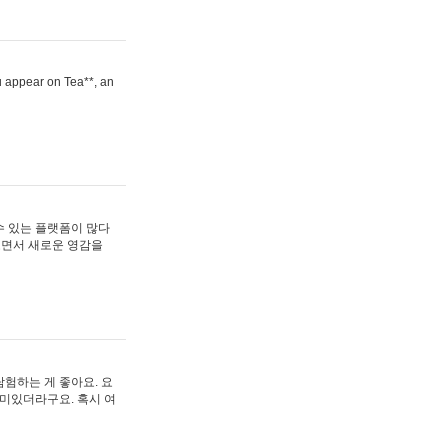
ou appear on Tea**, an
수 있는 플랫폼이 많다
보면서 새로운 영감을
험하는 게 좋아요. 요
재미있더라구요. 혹시 여