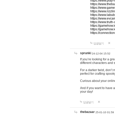
https://www.play-
https://www.theb
https://www.game
https://www.rizzli
https://www.labub
https://www.evcar
https://www.truth
https://gamehow.
https://gamehow.
https://connections
답글달기
sprunki
24-12-04 15:52
If you’re looking for a g
different characters and 
For a darker twist, don’t
perfect for crafting spoo
Curious about your onlin
And if you want to have a
your day!
답글달기
thebazaar
25-01-10 01:59