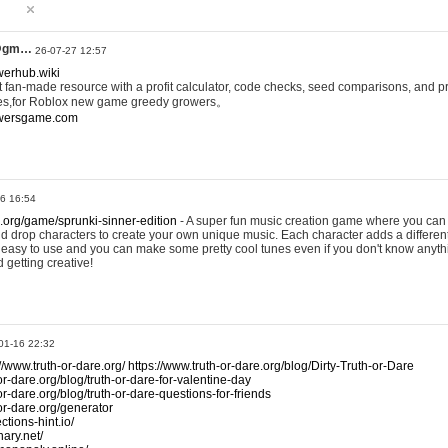
@gm…
26-07-27 12:57
werhub.wiki
 fan-made resource with a profit calculator, code checks, seed comparisons, and pr
es,for Roblox new game greedy growers。
owersgame.com
26 16:54
x.org/game/sprunki-sinner-edition
- A super fun music creation game where you can 
d drop characters to create your own unique music. Each character adds a differen
lly easy to use and you can make some pretty cool tunes even if you don't know anyt
d getting creative!
01-16 22:32
://www.truth-or-dare.org/
https://www.truth-or-dare.org/blog/Dirty-Truth-or-Dare
or-dare.org/blog/truth-or-dare-for-valentine-day
or-dare.org/blog/truth-or-dare-questions-for-friends
-or-dare.org/generator
tions-hint.io/
nary.net/