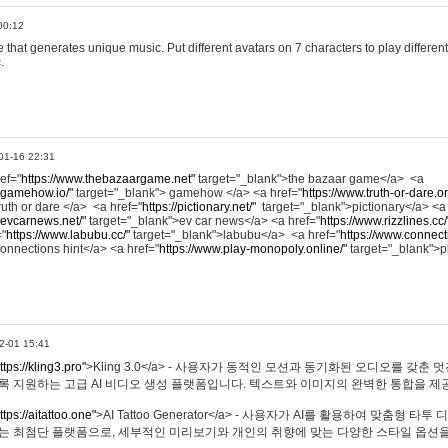
00:12
hat generates unique music. Put different avatars on 7 characters to play different
.
01-16 22:31
ref="
https://www.thebazaargame.net"
target="_blank">the bazaar game</a> <a
.gamehow.io/"
target="_blank"> gamehow </a> <a href="
https://www.truth-or-dare.o
ruth or dare </a> <a href="
https://pictionary.net/"
target="_blank">pictionary</a> <a
.evcarnews.net/"
target="_blank">ev car news</a> <a href="
https://www.rizzlines.cc/
="
https://www.labubu.cc/"
target="_blank">labubu</a> <a href="
https://www.connecti
onnections hint</a> <a href="
https://www.play-monopoly.online/"
target="_blank">
2-01 15:41
ttps://kling3.pro"
>Kling 3.0</a> - 사용자가 동적인 모션과 동기화된 오디오를 갖춘 
록 지원하는 고급 AI 비디오 생성 플랫폼입니다. 텍스트와 이미지의 완벽한 통합을 제공
ttps://aitattoo.one"
>AI Tattoo Generator</a> - 사용자가 AI를 활용하여 맞춤형 
있는 최첨단 플랫폼으로, 세부적인 미리보기와 개인의 취향에 맞는 다양한 스타일 옵션