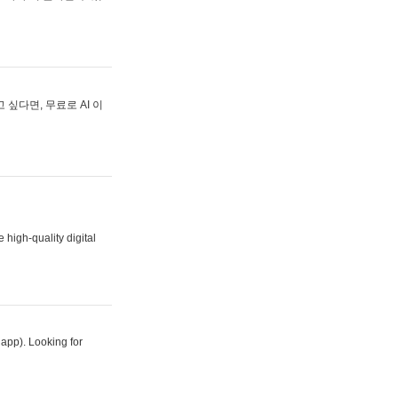
싶다면, 무료로 AI 이
 high-quality digital
 app). Looking for