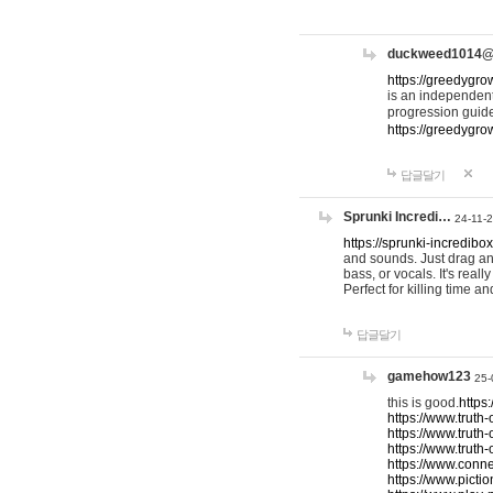
duckweed1014
https://greedygro
is an independent
progression guid
https://greedygr
답글달기
Sprunki Incredi…
24-11-
https://sprunki-incredibo
and sounds. Just drag an
bass, or vocals. It's rea
Perfect for killing time an
답글달기
gamehow123
25-
this is good.
https
https://www.truth-
https://www.truth-
https://www.truth
https://www.connec
https://www.pictio