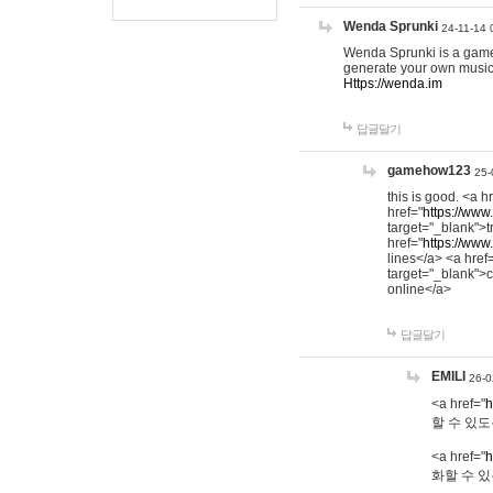
Wenda Sprunki
24-11-14 
Wenda Sprunki is a game t
generate your own music
Https://wenda.im
답글달기
gamehow123
25-
this is good. <a h
href="
https://www
target="_blank">t
href="
https://www
lines</a> <a href
target="_blank">c
online</a>
답글달기
EMILI
26-0
<a href="
h
할 수 있도
<a href="
h
화할 수 