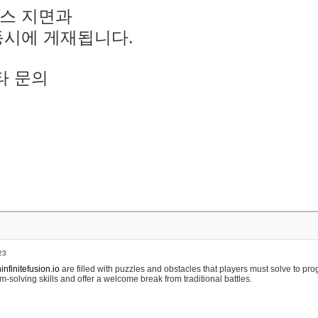
스 지면과
동시에 게재됩니다.
타 문의
23
nfinitefusion.io
are filled with puzzles and obstacles that players must solve to pr
m-solving skills and offer a welcome break from traditional battles.