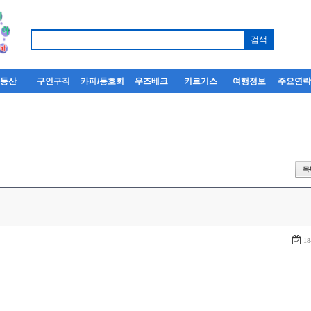
부동산
구인구직
카페/동호회
우즈베크
키르기스
여행정보
주요연
18