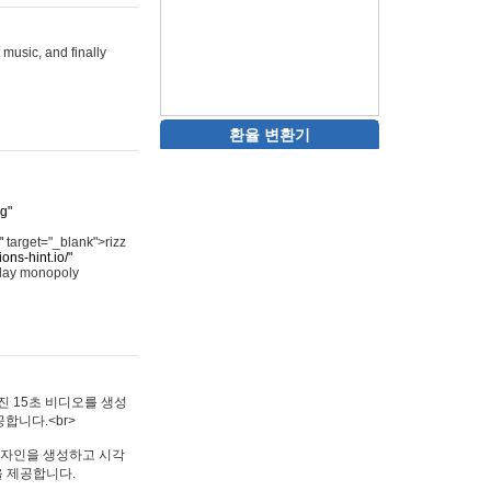
 music, and finally
환율 변환기
rg"
"
target="_blank">rizz
ons-hint.io/"
play monopoly
멋진 15초 비디오를 생성
합니다.<br>
타투 디자인을 생성하고 시각
을 제공합니다.