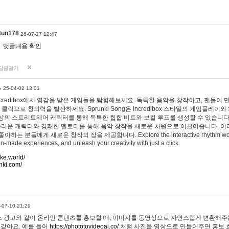
tun178
26-07-27 12:47
댓글내용 확인
답글달기
…
25-04-02 13:01
 Incredibox에서 영감을 받은 게임들을 탐험해보세요. 독특한 음악을 창작하고, 팬들이
 클릭으로 창의력을 발산하세요. Sprunki Song은 Incredibox 스타일의 게임플레이와 
상의 스트리트웨어 캐릭터를 통해 독특한 힙합 비트와 보컬 루프를 생성할 수 있습니다. 또한
사랑스러운 캐릭터와 경쾌한 멜로디를 통해 음악 창작을 새로운 차원으로 이끌어줍니다. 이
는 분들에게 새로운 창작의 장을 제공합니다. Explore the interactive rhythm world 
n-made experiences, and unleash your creativity with just a click.
ake.world/
nki.com/
-07-10 21:29
 광고와 같이 온라인 콘텐츠를 홍보할 때, 이미지를 동영상으로 자연스럽게 변환해주는
 같아요. 예를 들어
https://phototovideoai.co/
처럼 사진을 영상으로 만들어주면 홍보 효