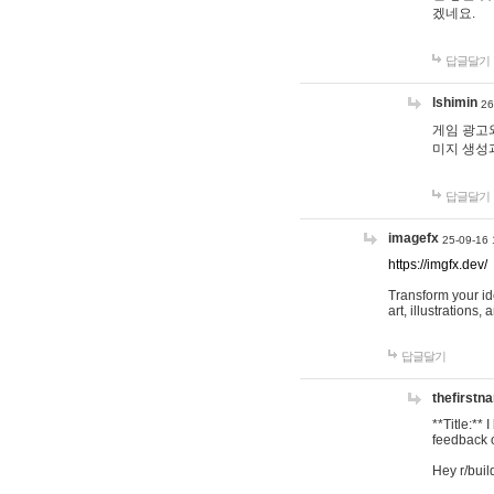
겠네요.
답글달기
lshimin
26
게임 광고와
미지 생성
답글달기
imagefx
25-09-16 
https://imgfx.dev/
Transform your id
art, illustrations
답글달기
thefirstn
**Title:**
feedback o
Hey r/buil