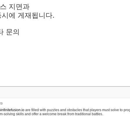
스 지면과
동시에 게재됩니다.
타 문의
23
nfinitefusion.io
are filled with puzzles and obstacles that players must solve to pr
m-solving skills and offer a welcome break from traditional battles.