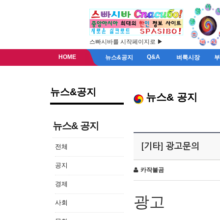
스빠시바를 시작페이지로 ▶
HOME
Q&A
뉴스&공지
벼룩시장
뉴스&공지
뉴스& 공지
뉴스& 공지
[기타] 광고문의
전체
공지
카작불곰
경제
광고
사회