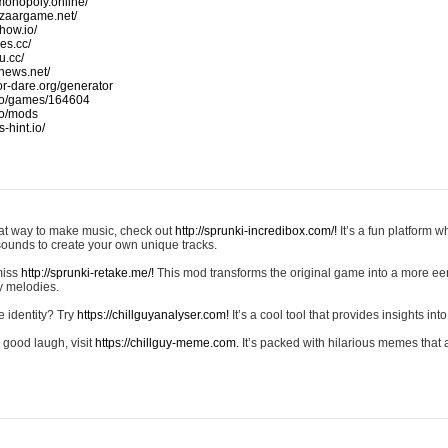
monopoly.online/
azaargame.net/
how.io/
nes.cc/
u.cc/
news.net/
-or-dare.org/generator
io/games/164604
io/mods
-hint.io/
reat way to make music, check out
http://sprunki-incredibox.com/!
It’s a fun platform 
sounds to create your own unique tracks.
 miss
http://sprunki-retake.me/!
This mod transforms the original game into a more ee
ky melodies.
e identity? Try
https://chillguyanalyser.com!
It’s a cool tool that provides insights into 
 good laugh, visit
https://chillguy-meme.com.
It’s packed with hilarious memes that 