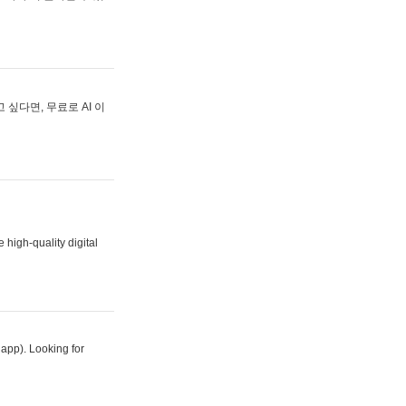
싶다면, 무료로 AI 이
 high-quality digital
 app). Looking for