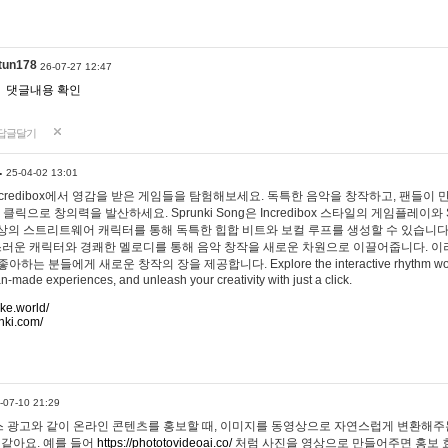
tun178
26-07-27 12:47
댓글내용 확인
답글달기
…
25-04-02 13:01
 Incredibox에서 영감을 받은 게임들을 탐험해보세요. 독특한 음악을 창작하고, 팬들이
 클릭으로 창의력을 발산하세요. Sprunki Song은 Incredibox 스타일의 게임플레이와 
상의 스트리트웨어 캐릭터를 통해 독특한 힙합 비트와 보컬 루프를 생성할 수 있습니다. 또한
사랑스러운 캐릭터와 경쾌한 멜로디를 통해 음악 창작을 새로운 차원으로 이끌어줍니다. 이
는 분들에게 새로운 창작의 장을 제공합니다. Explore the interactive rhythm world 
n-made experiences, and unleash your creativity with just a click.
ake.world/
nki.com/
-07-10 21:29
 광고와 같이 온라인 콘텐츠를 홍보할 때, 이미지를 동영상으로 자연스럽게 변환해주는
 같아요. 예를 들어
https://phototovideoai.co/
처럼 사진을 영상으로 만들어주면 홍보 효