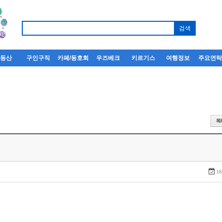
부동산
구인구직
카페/동호회
우즈베크
키르기스
여행정보
주요연
18