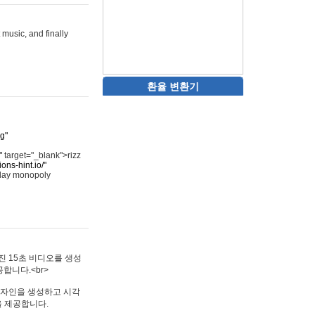
 music, and finally
환율 변환기
rg"
"
target="_blank">rizz
ons-hint.io/"
play monopoly
멋진 15초 비디오를 생성
합니다.<br>
타투 디자인을 생성하고 시각
을 제공합니다.