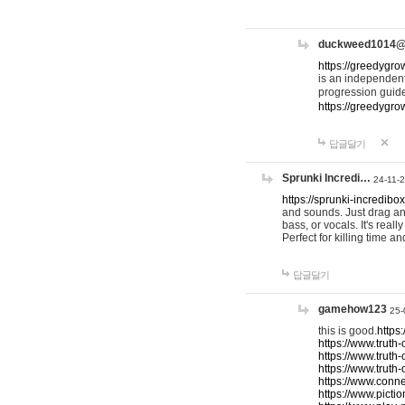
duckweed1014
https://greedygro
is an independent
progression guid
https://greedygr
답글달기
Sprunki Incredi…
24-11-
https://sprunki-incredibo
and sounds. Just drag an
bass, or vocals. It's rea
Perfect for killing time an
답글달기
gamehow123
25-
this is good.
https
https://www.truth-
https://www.truth-
https://www.truth
https://www.connec
https://www.pictio