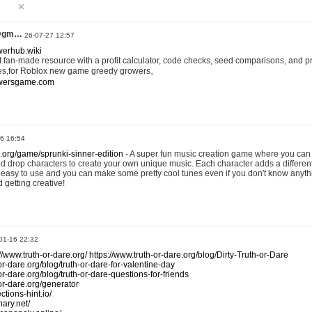
@gm…
26-07-27 12:57
werhub.wiki
 fan-made resource with a profit calculator, code checks, seed comparisons, and pr
es,for Roblox new game greedy growers。
owersgame.com
26 16:54
x.org/game/sprunki-sinner-edition
- A super fun music creation game where you can 
d drop characters to create your own unique music. Each character adds a differen
lly easy to use and you can make some pretty cool tunes even if you don't know anyt
d getting creative!
01-16 22:32
://www.truth-or-dare.org/
https://www.truth-or-dare.org/blog/Dirty-Truth-or-Dare
or-dare.org/blog/truth-or-dare-for-valentine-day
or-dare.org/blog/truth-or-dare-questions-for-friends
-or-dare.org/generator
tions-hint.io/
nary.net/