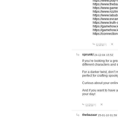
https://www.play-
https://www.theb
https://www.game
https://www.rizzli
https://www.labub
https://www.evcar
https://www.truth
https://gamehow.
https://gamehow.
https://connections
답글달기
sprunki
24-12-04 15:52
If you’re looking for a g
different characters and 
For a darker twist, don’t
perfect for crafting spoo
Curious about your onlin
And if you want to have a
your day!
답글달기
thebazaar
25-01-10 01:59