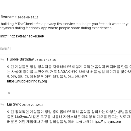
efirstname
26-01-09 14:19
m building **TeaChecker**: a privacy-first service that helps you **check whether y
onymous dating feedback app where people share dating experiences.
Link:**
https://teachecker.net/
답글달기
Hubble Birthday
26-04-17 15:15
이런 게임들은 정말 창의력을 자극하네요! 이렇게 독특한 음악과 캐릭터를 만들 
는 사실에 흥미를 느꼈어요. 저도 NASA 아카이브에서 허블 생일 이미지를 찾아
얻어봤답니다. 여러분은 어떤 영감을 받아보셨나요?
https://hubblebirthday.org
Lip Sync
26-06-23 12:23
이런 창의적인 게임들이 정말 흥미롭네요! 특히 음악을 창작하는 다양한 방법을 탐
즘은 LipSync AI 같은 도구를 사용해 자연스러운 대화형 비디오를 만드는 것도 
러분은 어떤 게임에서 가장 창의성을 발휘해 보셨나요?
https://lip-sync.pro