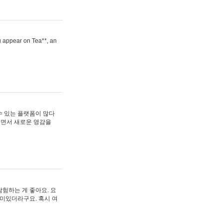
ou appear on Tea**, an
수 있는 플랫폼이 많다
보면서 새로운 영감을
험하는 게 좋아요. 요
재미있더라구요. 혹시 여