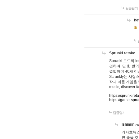
답글달기
he
Sprunki retake 
Sprunki 모드와
견하며, 단 한 번의
결합하여 40개 이
Scrunkly는 
작과 리듬 게임을 좋아하
music, discover fa
https://sprunkiret
https://game-spru
답글달기
lshimin
26
카자흐뉴스
면 좋을 것