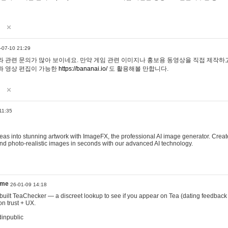
-07-10 21:29
 관련 문의가 많아 보이네요. 만약 게임 관련 이미지나 홍보용 동영상을 직접 제작하고 
과 영상 편집이 가능한
https://bananai.io/
도 활용해볼 만합니다.
11:35
eas into stunning artwork with ImageFX, the professional AI image generator. Create
, and photo-realistic images in seconds with our advanced AI technology.
ame
26-01-09 14:18
 I built TeaChecker — a discreet lookup to see if you appear on Tea (dating feedback
n trust + UX.
dinpublic