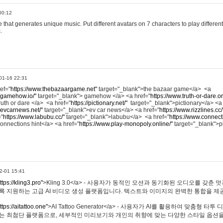
00:12
hat generates unique music. Put different avatars on 7 characters to play different
.
01-16 22:31
ref="
https://www.thebazaargame.net"
target="_blank">the bazaar game</a> <a
.gamehow.io/"
target="_blank"> gamehow </a> <a href="
https://www.truth-or-dare.o
ruth or dare </a> <a href="
https://pictionary.net/"
target="_blank">pictionary</a> <a
.evcarnews.net/"
target="_blank">ev car news</a> <a href="
https://www.rizzlines.cc/
="
https://www.labubu.cc/"
target="_blank">labubu</a> <a href="
https://www.connecti
onnections hint</a> <a href="
https://www.play-monopoly.online/"
target="_blank">
2-01 15:41
ttps://kling3.pro"
>Kling 3.0</a> - 사용자가 동적인 모션과 동기화된 오디오를 갖춘 
록 지원하는 고급 AI 비디오 생성 플랫폼입니다. 텍스트와 이미지의 완벽한 통합을 제공
ttps://aitattoo.one"
>AI Tattoo Generator</a> - 사용자가 AI를 활용하여 맞춤형 
있는 최첨단 플랫폼으로, 세부적인 미리보기와 개인의 취향에 맞는 다양한 스타일 옵션