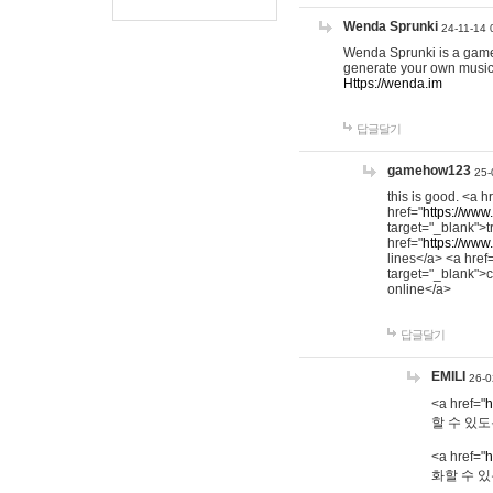
Wenda Sprunki
24-11-14 
Wenda Sprunki is a game t
generate your own music
Https://wenda.im
답글달기
gamehow123
25-
this is good. <a h
href="
https://www
target="_blank">t
href="
https://www
lines</a> <a href
target="_blank">c
online</a>
답글달기
EMILI
26-0
<a href="
h
할 수 있도
<a href="
h
화할 수 