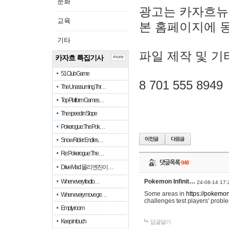
문화
광고는 카자흐뉴
교육
본 홈페이지에 
기타
파일 제작 및 기
카자흐 특집기사
more
51 Club Game
8 701 555 8949
The Unassuming Thr…
Top Platform Games…
The speed in Slope
Pokerogue: The Pok…
Snow Rider: Endles…
Re: Pokerogue: The…
댓글목록
948
Drive Mad: 물리 엔진이 …
When every fractio…
Pokemon Infinit…
24-08-14 17:
Some areas in
https://pokemoni
When every move ge…
challenges test players' proble
Empty room
Keep in touch
답글달기